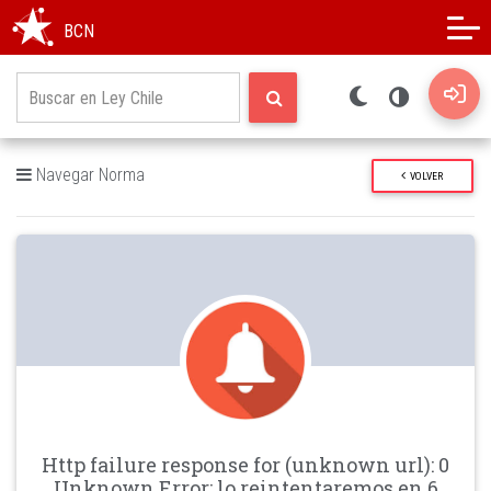
Modo oscuro
Alto contraste
BCN
Navegar Norma
VOLVER
Http failure response for (unknown url): 0
Unknown Error: lo reintentaremos en 6