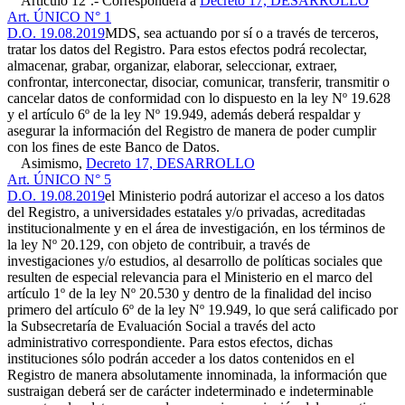
Artículo 12º.- Corresponderá a
Decreto 17, DESARROLLO
Art. ÚNICO N° 1
D.O. 19.08.2019
MDS, sea actuando por sí o a través de terceros,
tratar los datos del Registro. Para estos efectos podrá recolectar,
almacenar, grabar, organizar, elaborar, seleccionar, extraer,
confrontar, interconectar, disociar, comunicar, transferir, transmitir o
cancelar datos de conformidad con lo dispuesto en la ley Nº 19.628
y el artículo 6º de la ley Nº 19.949, además deberá respaldar y
asegurar la información del Registro de manera de poder cumplir
con los fines de este Banco de Datos.
Asimismo,
Decreto 17, DESARROLLO
Art. ÚNICO N° 5
D.O. 19.08.2019
el Ministerio podrá autorizar el acceso a los datos
del Registro, a universidades estatales y/o privadas, acreditadas
institucionalmente y en el área de investigación, en los términos de
la ley Nº 20.129, con objeto de contribuir, a través de
investigaciones y/o estudios, al desarrollo de políticas sociales que
resulten de especial relevancia para el Ministerio en el marco del
artículo 1º de la ley Nº 20.530 y dentro de la finalidad del inciso
primero del artículo 6º de la ley Nº 19.949, lo que será calificado por
la Subsecretaría de Evaluación Social a través del acto
administrativo correspondiente. Para estos efectos, dichas
instituciones sólo podrán acceder a los datos contenidos en el
Registro de manera absolutamente innominada, la información que
sustraigan deberá ser de carácter indeterminado e indeterminable