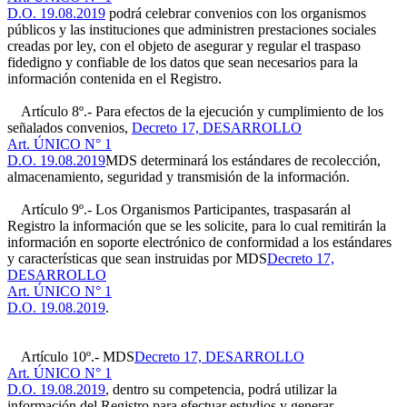
D.O. 19.08.2019
podrá celebrar convenios con los organismos
públicos y las instituciones que administren prestaciones sociales
creadas por ley, con el objeto de asegurar y regular el traspaso
fidedigno y confiable de los datos que sean necesarios para la
información contenida en el Registro.
Artículo 8º.- Para efectos de la ejecución y cumplimiento de los
señalados convenios,
Decreto 17, DESARROLLO
Art. ÚNICO N° 1
D.O. 19.08.2019
MDS determinará los estándares de recolección,
almacenamiento, seguridad y transmisión de la información.
Artículo 9º.- Los Organismos Participantes, traspasarán al
Registro la información que se les solicite, para lo cual remitirán la
información en soporte electrónico de conformidad a los estándares
y características que sean instruidas por MDS
Decreto 17,
DESARROLLO
Art. ÚNICO N° 1
D.O. 19.08.2019
.
Artículo 10º.- MDS
Decreto 17, DESARROLLO
Art. ÚNICO N° 1
D.O. 19.08.2019
, dentro su competencia, podrá utilizar la
información del Registro para efectuar estudios y generar