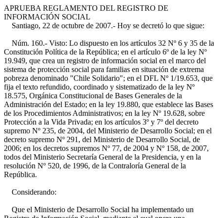
APRUEBA REGLAMENTO DEL REGISTRO DE
INFORMACIÓN SOCIAL
Santiago, 22 de octubre de 2007.- Hoy se decretó lo que sigue:
Núm. 160.- Visto: Lo dispuesto en los artículos 32 Nº 6 y 35 de la
Constitución Política de la República; en el artículo 6º de la ley Nº
19.949, que crea un registro de información social en el marco del
sistema de protección social para familias en situación de extrema
pobreza denominado "Chile Solidario"; en el DFL Nº 1/19.653, que
fija el texto refundido, coordinado y sistematizado de la ley Nº
18.575, Orgánica Constitucional de Bases Generales de la
Administración del Estado; en la ley 19.880, que establece las Bases
de los Procedimientos Administrativos; en la ley Nº 19.628, sobre
Protección a la Vida Privada; en los artículos 3º y 7º del decreto
supremo Nº 235, de 2004, del Ministerio de Desarrollo Social; en el
decreto supremo Nº 291, del Ministerio de Desarrollo Social, de
2006; en los decretos supremos Nº 77, de 2004 y Nº 158, de 2007,
todos del Ministerio Secretaría General de la Presidencia, y en la
resolución Nº 520, de 1996, de la Contraloría General de la
República.
Considerando:
Que el Ministerio de Desarrollo Social ha implementado un