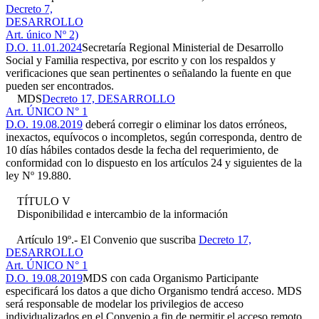
Decreto 7,
DESARROLLO
Art. único Nº 2)
D.O. 11.01.2024
Secretaría Regional Ministerial de Desarrollo
Social y Familia respectiva, por escrito y con los respaldos y
verificaciones que sean pertinentes o señalando la fuente en que
pueden ser encontrados.
MDS
Decreto 17, DESARROLLO
Art. ÚNICO N° 1
D.O. 19.08.2019
deberá corregir o eliminar los datos erróneos,
inexactos, equívocos o incompletos, según corresponda, dentro de
10 días hábiles contados desde la fecha del requerimiento, de
conformidad con lo dispuesto en los artículos 24 y siguientes de la
ley Nº 19.880.
TÍTULO V
Disponibilidad e intercambio de la información
Artículo 19º.- El Convenio que suscriba
Decreto 17,
DESARROLLO
Art. ÚNICO N° 1
D.O. 19.08.2019
MDS con cada Organismo Participante
especificará los datos a que dicho Organismo tendrá acceso. MDS
será responsable de modelar los privilegios de acceso
individualizados en el Convenio a fin de permitir el acceso remoto