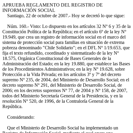
APRUEBA REGLAMENTO DEL REGISTRO DE
INFORMACIÓN SOCIAL
Santiago, 22 de octubre de 2007.- Hoy se decretó lo que sigue:
Núm. 160.- Visto: Lo dispuesto en los artículos 32 Nº 6 y 35 de la
Constitución Política de la República; en el artículo 6º de la ley Nº
19.949, que crea un registro de información social en el marco del
sistema de protección social para familias en situación de extrema
pobreza denominado "Chile Solidario"; en el DFL Nº 1/19.653, que
fija el texto refundido, coordinado y sistematizado de la ley Nº
18.575, Orgánica Constitucional de Bases Generales de la
Administración del Estado; en la ley 19.880, que establece las Bases
de los Procedimientos Administrativos; en la ley Nº 19.628, sobre
Protección a la Vida Privada; en los artículos 3º y 7º del decreto
supremo Nº 235, de 2004, del Ministerio de Desarrollo Social; en el
decreto supremo Nº 291, del Ministerio de Desarrollo Social, de
2006; en los decretos supremos Nº 77, de 2004 y Nº 158, de 2007,
todos del Ministerio Secretaría General de la Presidencia, y en la
resolución Nº 520, de 1996, de la Contraloría General de la
República.
Considerando:
Que el Ministerio de Desarrollo Social ha implementado un