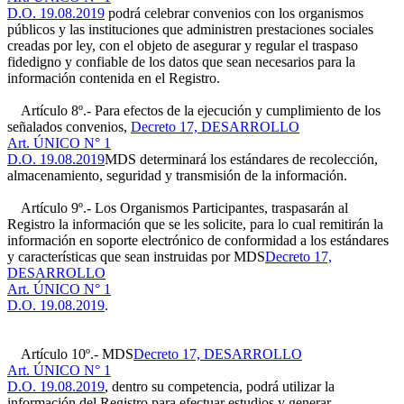
D.O. 19.08.2019
podrá celebrar convenios con los organismos
públicos y las instituciones que administren prestaciones sociales
creadas por ley, con el objeto de asegurar y regular el traspaso
fidedigno y confiable de los datos que sean necesarios para la
información contenida en el Registro.
Artículo 8º.- Para efectos de la ejecución y cumplimiento de los
señalados convenios,
Decreto 17, DESARROLLO
Art. ÚNICO N° 1
D.O. 19.08.2019
MDS determinará los estándares de recolección,
almacenamiento, seguridad y transmisión de la información.
Artículo 9º.- Los Organismos Participantes, traspasarán al
Registro la información que se les solicite, para lo cual remitirán la
información en soporte electrónico de conformidad a los estándares
y características que sean instruidas por MDS
Decreto 17,
DESARROLLO
Art. ÚNICO N° 1
D.O. 19.08.2019
.
Artículo 10º.- MDS
Decreto 17, DESARROLLO
Art. ÚNICO N° 1
D.O. 19.08.2019
, dentro su competencia, podrá utilizar la
información del Registro para efectuar estudios y generar