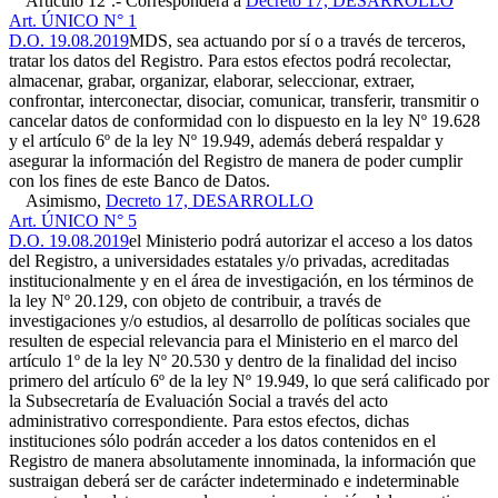
Artículo 12º.- Corresponderá a
Decreto 17, DESARROLLO
Art. ÚNICO N° 1
D.O. 19.08.2019
MDS, sea actuando por sí o a través de terceros,
tratar los datos del Registro. Para estos efectos podrá recolectar,
almacenar, grabar, organizar, elaborar, seleccionar, extraer,
confrontar, interconectar, disociar, comunicar, transferir, transmitir o
cancelar datos de conformidad con lo dispuesto en la ley Nº 19.628
y el artículo 6º de la ley Nº 19.949, además deberá respaldar y
asegurar la información del Registro de manera de poder cumplir
con los fines de este Banco de Datos.
Asimismo,
Decreto 17, DESARROLLO
Art. ÚNICO N° 5
D.O. 19.08.2019
el Ministerio podrá autorizar el acceso a los datos
del Registro, a universidades estatales y/o privadas, acreditadas
institucionalmente y en el área de investigación, en los términos de
la ley Nº 20.129, con objeto de contribuir, a través de
investigaciones y/o estudios, al desarrollo de políticas sociales que
resulten de especial relevancia para el Ministerio en el marco del
artículo 1º de la ley Nº 20.530 y dentro de la finalidad del inciso
primero del artículo 6º de la ley Nº 19.949, lo que será calificado por
la Subsecretaría de Evaluación Social a través del acto
administrativo correspondiente. Para estos efectos, dichas
instituciones sólo podrán acceder a los datos contenidos en el
Registro de manera absolutamente innominada, la información que
sustraigan deberá ser de carácter indeterminado e indeterminable