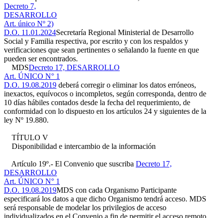
Decreto 7,
DESARROLLO
Art. único Nº 2)
D.O. 11.01.2024
Secretaría Regional Ministerial de Desarrollo
Social y Familia respectiva, por escrito y con los respaldos y
verificaciones que sean pertinentes o señalando la fuente en que
pueden ser encontrados.
MDS
Decreto 17, DESARROLLO
Art. ÚNICO N° 1
D.O. 19.08.2019
deberá corregir o eliminar los datos erróneos,
inexactos, equívocos o incompletos, según corresponda, dentro de
10 días hábiles contados desde la fecha del requerimiento, de
conformidad con lo dispuesto en los artículos 24 y siguientes de la
ley Nº 19.880.
TÍTULO V
Disponibilidad e intercambio de la información
Artículo 19º.- El Convenio que suscriba
Decreto 17,
DESARROLLO
Art. ÚNICO N° 1
D.O. 19.08.2019
MDS con cada Organismo Participante
especificará los datos a que dicho Organismo tendrá acceso. MDS
será responsable de modelar los privilegios de acceso
individualizados en el Convenio a fin de permitir el acceso remoto