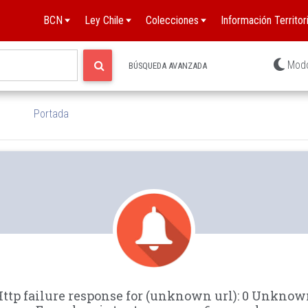
BCN
Ley Chile
Colecciones
Información Territori
Mod
BÚSQUEDA AVANZADA
Portada
ttp failure response for (unknown url): 0 Unkno