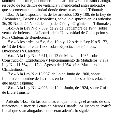
también a la letra e) del número 2 del artículo 45 del mismo Código,
respecto de los delitos de vagancia y mendicidad antes indicados
que se cometan en la ciudad donde tiene su asiento el Tribunal;
13.o.- A las disposiciones de los artículos 106 y 108, de la Ley de
Alcoholes y, Bebidas Alcohólicas, salvo lo dispuesto en los artículos
36, 39 N.o 2, 45 N.o 2, letra e), del Código Orgánico de Tribunales;
14.o.- A la Ley N.o 7.889, de 29 de Septiembre de 1944, sobre
ventas de boletos de la Lotería de la Universidad de Concepción y
Polla Chilena de Beneficencia;
15.o.- A los artículos 5.o, 6.o, 10.o y .12.o de la Ley N.o 5.172,
de 13 de Diciembre de 1933, sobre Espectáculos Públicos,
Diversiones y Carreras;
16.o.- A la Ley N.o 5.611, de 13 de Marzo de 1935, sobre
Construcción, Explotación y Funcionamiento de Mataderos, y a la
Ley N.o 11.564, de 17 de Agosto de. 1954 sobre Mataderos
Clandestinos;
17.o.- A la Ley N.o 13.937, de l.o de Junio de 1960, sobre
Letrero con nombre de las calles en los inmuebles o sitios eriazos
que hagan esquina;
18.o.- A la Ley N.o 4.023, de 12 de Junio, de 1924, sobre Guía
de Libre Tránsito.
Artículo 14.o.- En las comunas en que no tenga el asiento de sus.
funciones un Juez de Letras de Menor Cuantía, los Jueces de Policía
Local que sean abogados, conocerán además lo siguiente: