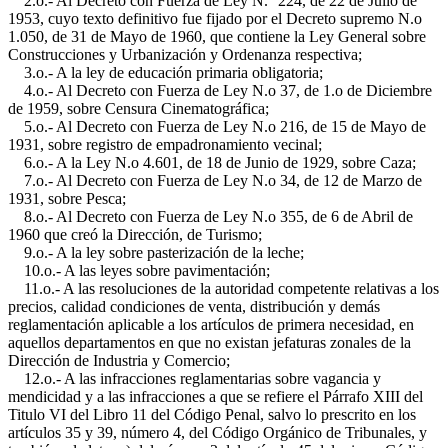
2.o.- Al Decreto con Fuerza de Ley N.° 224, de 22 de Julio de
1953, cuyo texto definitivo fue fijado por el Decreto supremo N.o
1.050, de 31 de Mayo de 1960, que contiene la Ley General sobre
Construcciones y Urbanización y Ordenanza respectiva;
3.o.- A la ley de educación primaria obligatoria;
4.o.- Al Decreto con Fuerza de Ley N.o 37, de 1.o de Diciembre
de 1959, sobre Censura Cinematográfica;
5.o.- Al Decreto con Fuerza de Ley N.o 216, de 15 de Mayo de
1931, sobre registro de empadronamiento vecinal;
6.o.- A la Ley N.o 4.601, de 18 de Junio de 1929, sobre Caza;
7.o.- Al Decreto con Fuerza de Ley N.o 34, de 12 de Marzo de
1931, sobre Pesca;
8.o.- Al Decreto con Fuerza de Ley N.o 355, de 6 de Abril de
1960 que creó la Dirección, de Turismo;
9.o.- A la ley sobre pasterización de la leche;
10.o.- A las leyes sobre pavimentación;
11.o.- A las resoluciones de la autoridad competente relativas a los
precios, calidad condiciones de venta, distribución y demás
reglamentación aplicable a los artículos de primera necesidad, en
aquellos departamentos en que no existan jefaturas zonales de la
Dirección de Industria y Comercio;
12.o.- A las infracciones reglamentarias sobre vagancia y
mendicidad y a las infracciones a que se refiere el Párrafo XIII del
Titulo VI del Libro 11 del Código Penal, salvo lo prescrito en los
artículos 35 y 39, número 4, del Código Orgánico de Tribunales, y