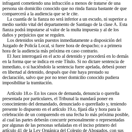
infraganti cometiendo una infracción a menos de tratarse de una
persona sin domicilio conocido que no rinda fianza bastante de que
comparecerá a la audiencia que se le cite.
La cuantía de la fianza no será inferior a un escudo, ni superior a
medio sueldo vital del departamento de Santiago de la clase A. Esta
fianza podrá imputarse al valor de la multa impuesta y al de los
daños y perjuicios que se regulen.
Los detenidos serán puestos inmediatamente a disposición del
Juzgado de Policía Local, si fuere hora de despacho; o a primera
hora de la audiencia más próxima en caso contrario.
El Juez interrogará en el acto al detenido y procederá en lo demás
en la forma que se indica en este Título. Si no dictare sentencia de
inmediato, o si haciéndolo la sentencia fuere apelada, deberá poner
en libertad al detenido, después que éste haya prestado su
declaración, salvo que por no tener domicilio conocido pudiera
imposibilitar la tramitación.
Artículo 18.o- En los casos de demanda, denuncia o querella
presentada por particulares, el Tribunal la mandará poner en
conocimiento del demandado, denunciado o querellado y, teniendo
presente lo dispuesto en el artículo 19.o, fijará día y hora para la
celebración de un comparendo en una fecha lo más próxima posible,
al cual las partes deberán concurrir personalmente o representadas
por algunas de las personas señaladas en el inciso primero del
artículo 41 de la Ley Orgánica del Colegio de Abogados, con sus