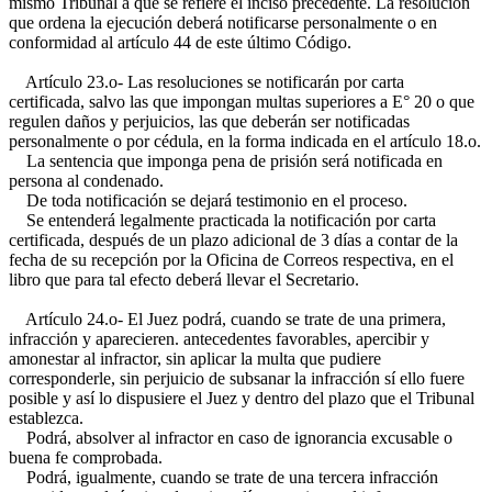
mismo Tribunal a que se refiere el inciso precedente. La resolución
que ordena la ejecución deberá notificarse personalmente o en
conformidad al artículo 44 de este último Código.
Artículo 23.o- Las resoluciones se notificarán por carta
certificada, salvo las que impongan multas superiores a E° 20 o que
regulen daños y perjuicios, las que deberán ser notificadas
personalmente o por cédula, en la forma indicada en el artículo 18.o.
La sentencia que imponga pena de prisión será notificada en
persona al condenado.
De toda notificación se dejará testimonio en el proceso.
Se entenderá legalmente practicada la notificación por carta
certificada, después de un plazo adicional de 3 días a contar de la
fecha de su recepción por la Oficina de Correos respectiva, en el
libro que para tal efecto deberá llevar el Secretario.
Artículo 24.o- El Juez podrá, cuando se trate de una primera,
infracción y aparecieren. antecedentes favorables, apercibir y
amonestar al infractor, sin aplicar la multa que pudiere
corresponderle, sin perjuicio de subsanar la infracción sí ello fuere
posible y así lo dispusiere el Juez y dentro del plazo que el Tribunal
establezca.
Podrá, absolver al infractor en caso de ignorancia excusable o
buena fe comprobada.
Podrá, igualmente, cuando se trate de una tercera infracción