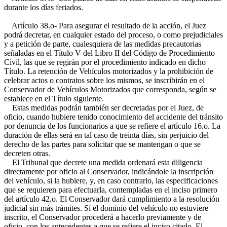
durante los días feriados.
Artículo 38.o- Para asegurar el resultado de la acción, el Juez
podrá decretar, en cualquier estado del proceso, o como prejudiciales
y a petición de parte, cualesquiera de las medidas precautorias
señaladas en el Título V del Libro II del Código de Procedimiento
Civil, las que se regirán por el procedimiento indicado en dicho
Título. La retención de Vehículos motorizados y la prohibición de
celebrar actos o contratos sobre los mismos, se inscribirán en el
Conservador de Vehículos Motorizados que corresponda, según se
establece en el Título siguiente.
Estas medidas podrán también ser decretadas por el Juez, de
oficio, cuando hubiere tenido conocimiento del accidente del tránsito
por denuncia de los funcionarios a que se refiere el artículo 16.o. La
duración de ellas será en tal caso de treinta días, sin perjuicio del
derecho de las partes para solicitar que se mantengan o que se
decreten otras.
El Tribunal que decrete una medida ordenará esta diligencia
directamente por oficio al Conservador, indicándole la inscripción
del vehículo, si la hubiere, y, en caso contrario, las especificaciones
que se requieren para efectuarla, contempladas en el inciso primero
del artículo 42.o. El Conservador dará cumplimiento a la resolución
judicial sin más trámites. Sí el dominio del vehículo no estuviere
inscrito, el Conservador procederá a hacerlo previamente y de
oficio, con los antecedentes a que se refiere el inciso citado. El