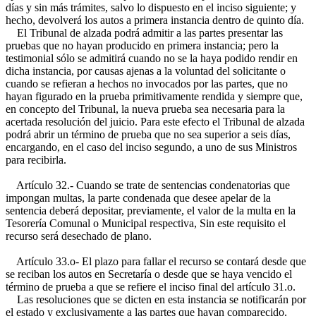
días y sin más trámites, salvo lo dispuesto en el inciso siguiente; y
hecho, devolverá los autos a primera instancia dentro de quinto día.
El Tribunal de alzada podrá admitir a las partes presentar las
pruebas que no hayan producido en primera instancia; pero la
testimonial sólo se admitirá cuando no se la haya podido rendir en
dicha instancia, por causas ajenas a la voluntad del solicitante o
cuando se refieran a hechos no invocados por las partes, que no
hayan figurado en la prueba primitivamente rendida y siempre que,
en concepto del Tribunal, la nueva prueba sea necesaria para la
acertada resolución del juicio. Para este efecto el Tribunal de alzada
podrá abrir un término de prueba que no sea superior a seis días,
encargando, en el caso del inciso segundo, a uno de sus Ministros
para recibirla.
Artículo 32.- Cuando se trate de sentencias condenatorias que
impongan multas, la parte condenada que desee apelar de la
sentencia deberá depositar, previamente, el valor de la multa en la
Tesorería Comunal o Municipal respectiva, Sin este requisito el
recurso será desechado de plano.
Artículo 33.o- El plazo para fallar el recurso se contará desde que
se reciban los autos en Secretaría o desde que se haya vencido el
término de prueba a que se refiere el inciso final del artículo 31.o.
Las resoluciones que se dicten en esta instancia se notificarán por
el estado y exclusivamente a las partes que hayan comparecido.