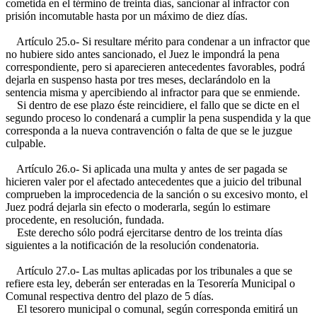
cometida en el término de treinta días, sancionar al infractor con
prisión incomutable hasta por un máximo de diez días.
Artículo 25.o- Si resultare mérito para condenar a un infractor que
no hubiere sido antes sancionado, el Juez le impondrá la pena
correspondiente, pero si aparecieren antecedentes favorables, podrá
dejarla en suspenso hasta por tres meses, declarándolo en la
sentencia misma y apercibiendo al infractor para que se enmiende.
Si dentro de ese plazo éste reincidiere, el fallo que se dicte en el
segundo proceso lo condenará a cumplir la pena suspendida y la que
corresponda a la nueva contravención o falta de que se le juzgue
culpable.
Artículo 26.o- Si aplicada una multa y antes de ser pagada se
hicieren valer por el afectado antecedentes que a juicio del tribunal
comprueben la improcedencia de la sanción o su excesivo monto, el
Juez podrá dejarla sin efecto o moderarla, según lo estimare
procedente, en resolución, fundada.
Este derecho sólo podrá ejercitarse dentro de los treinta días
siguientes a la notificación de la resolución condenatoria.
Artículo 27.o- Las multas aplicadas por los tribunales a que se
refiere esta ley, deberán ser enteradas en la Tesorería Municipal o
Comunal respectiva dentro del plazo de 5 días.
El tesorero municipal o comunal, según corresponda emitirá un