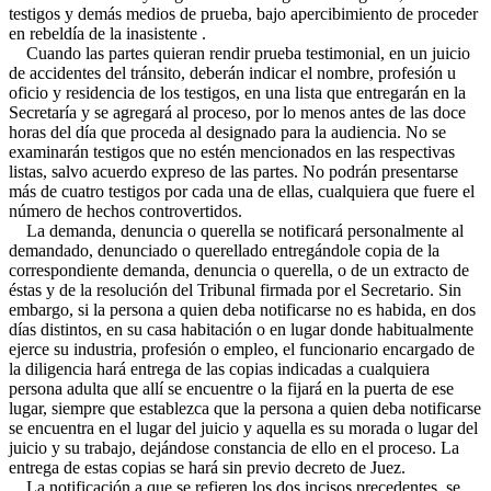
testigos y demás medios de prueba, bajo apercibimiento de proceder
en rebeldía de la inasistente .
Cuando las partes quieran rendir prueba testimonial, en un juicio
de accidentes del tránsito, deberán indicar el nombre, profesión u
oficio y residencia de los testigos, en una lista que entregarán en la
Secretaría y se agregará al proceso, por lo menos antes de las doce
horas del día que proceda al designado para la audiencia. No se
examinarán testigos que no estén mencionados en las respectivas
listas, salvo acuerdo expreso de las partes. No podrán presentarse
más de cuatro testigos por cada una de ellas, cualquiera que fuere el
número de hechos controvertidos.
La demanda, denuncia o querella se notificará personalmente al
demandado, denunciado o querellado entregándole copia de la
correspondiente demanda, denuncia o querella, o de un extracto de
éstas y de la resolución del Tribunal firmada por el Secretario. Sin
embargo, si la persona a quien deba notificarse no es habida, en dos
días distintos, en su casa habitación o en lugar donde habitualmente
ejerce su industria, profesión o empleo, el funcionario encargado de
la diligencia hará entrega de las copias indicadas a cualquiera
persona adulta que allí se encuentre o la fijará en la puerta de ese
lugar, siempre que establezca que la persona a quien deba notificarse
se encuentra en el lugar del juicio y aquella es su morada o lugar del
juicio y su trabajo, dejándose constancia de ello en el proceso. La
entrega de estas copias se hará sin previo decreto de Juez.
La notificación a que se refieren los dos incisos precedentes, se