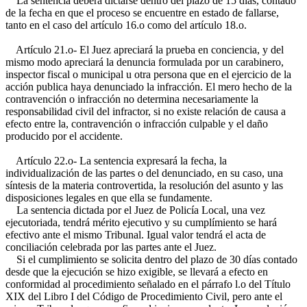
La sentencia deberá dictarse dentro del plazo de 15 días, contado
de la fecha en que el proceso se encuentre en estado de fallarse,
tanto en el caso del artículo 16.o como del artículo 18.o.
Artículo 21.o- El Juez apreciará la prueba en conciencia, y del
mismo modo apreciará la denuncia formulada por un carabinero,
inspector fiscal o municipal u otra persona que en el ejercicio de la
acción publica haya denunciado la infracción. El mero hecho de la
contravención o infracción no determina necesariamente la
responsabilidad civil del infractor, si no existe relación de causa a
efecto entre la, contravención o infracción culpable y el daño
producido por el accidente.
Artículo 22.o- La sentencia expresará la fecha, la
individualización de las partes o del denunciado, en su caso, una
síntesis de la materia controvertida, la resolución del asunto y las
disposiciones legales en que ella se fundamente.
La sentencia dictada por el Juez de Policía Local, una vez
ejecutoriada, tendrá mérito ejecutivo y su cumplímiento se hará
efectivo ante el mismo Tribunal. Igual valor tendrá el acta de
conciliación celebrada por las partes ante el Juez.
Si el cumplimiento se solicita dentro del plazo de 30 días contado
desde que la ejecución se hizo exigible, se llevará a efecto en
conformidad al procedimiento señalado en el párrafo l.o del Título
XIX del Libro I del Código de Procedimiento Civil, pero ante el