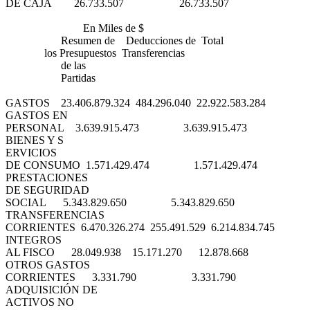
DE CAJA 26.733.507 26.733.507
En Miles de $
Resumen de Deducciones de Total
los Presupuestos Transferencias
de las
Partidas
GASTOS 23.406.879.324 484.296.040 22.922.583.284
GASTOS EN
PERSONAL 3.639.915.473 3.639.915.473
BIENES Y S
ERVICIOS
DE CONSUMO 1.571.429.474 1.571.429.474
PRESTACIONES
DE SEGURIDAD
SOCIAL 5.343.829.650 5.343.829.650
TRANSFERENCIAS
CORRIENTES 6.470.326.274 255.491.529 6.214.834.745
INTEGROS
AL FISCO 28.049.938 15.171.270 12.878.668
OTROS GASTOS
CORRIENTES 3.331.790 3.331.790
ADQUISICIÓN DE
ACTIVOS NO