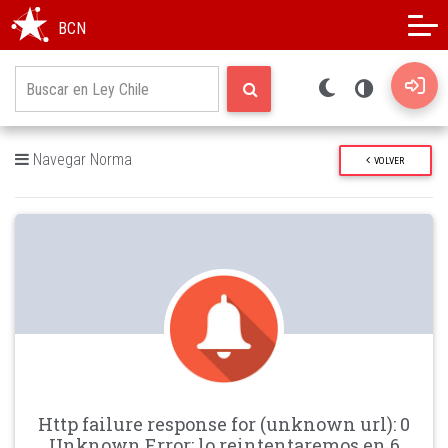
Modo oscuro
Alto contraste
BCN
Navegar Norma
VOLVER
Http failure response for (unknown url): 0
Unknown Error: lo reintentaremos en 6