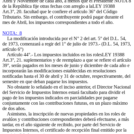
Abril y Noviembre de cada año, a menos que el Presidente NOTA 8
de la República fije otras fechas con arreglo a la
LEY 19388
Art.3°, 20.
facultad que le confiere el artículo 36° del Código
Tributario. Sin embargo, el contribuyente podrá pagar durante el
mes de Abril, los impuestos correspondientes a todo el año.
NOTA: 8
La modificación introducida por el N° 2 del art. 5° del D.L. 54,
de 1973, comenzará a regir del 1° de julio de 1973.- (D.L. 54, 1973,
artículo 6°)
Artículo 44°.- Los impuestos incluidos en los roles
LEY 19388
Art.3°, 21.
suplementarios y de reemplazo a que se refiere el artículo
39°, serán pagados en los meses de junio y diciembre de cada año e
incorporarán las modificaciones establecidas en resoluciones
notificadas hasta el 30 de abril y 31 de octubre, respectivamente, del
semestre en que deban pagarse los impuestos.
No obstante lo señalado en el inciso anterior, el Director Nacional
del Servicio de Impuestos Internos estará facultado para dividir el
pago de los impuestos indicados en parcialidades por pagarse
conjuntamente con las contribuciones futuras, en un plazo máximo
de dos años.
Asimismo, la inscripción de nuevas propiedades en los roles de
avalúos y contribuciones correspondientes deberá efectuarse, a más
tardar, en el año siguiente de recibido, por parte del Servicio de
Impuestos Internos, el certificado de recepción final emitido por la