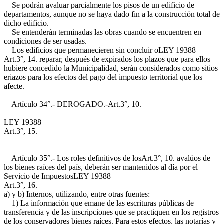
Se podrán avaluar parcialmente los pisos de un edificio de
departamentos, aunque no se haya dado fin a la construcción total de
dicho edificio.
Se entenderán terminadas las obras cuando se encuentren en
condiciones de ser usadas.
Los edificios que permanecieren sin concluir o
LEY 19388
Art.3°, 14.
reparar, después de expirados los plazos que para ellos
hubiere concedido la Municipalidad, serán considerados como sitios
eriazos para los efectos del pago del impuesto territorial que los
afecte.
Artículo 34°.- DEROGADO.-
Art.3°, 10.
LEY 19388
Art.3°, 15.
Artículo 35°.- Los roles definitivos de los
Art.3°, 10.
avalúos de
los bienes raíces del país, deberán ser mantenidos al día por el
Servicio de Impuestos
LEY 19388
Art.3°, 16.
a) y b)
Internos, utilizando, entre otras fuentes:
1) La información que emane de las escrituras públicas de
transferencia y de las inscripciones que se practiquen en los registros
de los conservadores bienes raíces. Para estos efectos, las notarías y