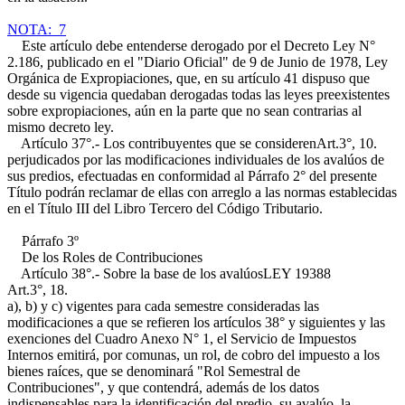
NOTA: 7
Este artículo debe entenderse derogado por el Decreto Ley N°
2.186, publicado en el "Diario Oficial" de 9 de Junio de 1978, Ley
Orgánica de Expropiaciones, que, en su artículo 41 dispuso que
desde su vigencia quedaban derogadas todas las leyes preexistentes
sobre expropiaciones, aún en la parte que no sean contrarias al
mismo decreto ley.
Artículo 37°.- Los contribuyentes que se consideren
Art.3°, 10.
perjudicados por las modificaciones individuales de los avalúos de
sus predios, efectuadas en conformidad al Párrafo 2° del presente
Título podrán reclamar de ellas con arreglo a las normas establecidas
en el Título III del Libro Tercero del Código Tributario.
Párrafo 3º
De los Roles de Contribuciones
Artículo 38°.- Sobre la base de los avalúos
LEY 19388
Art.3°, 18.
a), b) y c)
vigentes para cada semestre consideradas las
modificaciones a que se refieren los artículos 38° y siguientes y las
exenciones del Cuadro Anexo N° 1, el Servicio de Impuestos
Internos emitirá, por comunas, un rol, de cobro del impuesto a los
bienes raíces, que se denominará "Rol Semestral de
Contribuciones", y que contendrá, además de los datos
indispensables para la identificación del predio, su avalúo, la