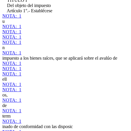
TITULO I
Del objeto del impuesto
Artículo 1°.- Establécese
NOTA: 1
u
NOTA: 1
NOTA: 1
NOTA: 1
NOTA: 1
n
NOTA: 1
impuesto a los bienes raíces, que se aplicará sobre el avalúo de
NOTA: 1
NOTA: 1
NOTA: 1
ell
NOTA: 1
NOTA: 1
os,
NOTA: 1
de
NOTA: 1
term
NOTA: 1
inado de conformidad con las disposic