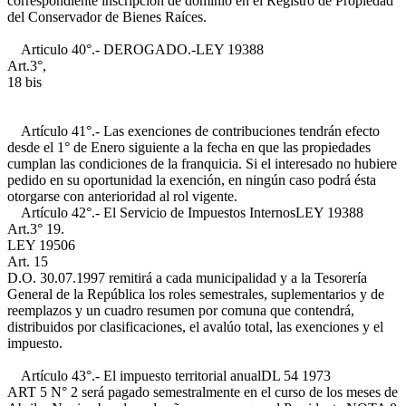
correspondiente inscripción de dominio en el Registro de Propiedad
del Conservador de Bienes Raíces.
Articulo 40°.- DEROGADO.-
LEY 19388
Art.3°,
18 bis
Artículo 41°.- Las exenciones de contribuciones tendrán efecto
desde el 1° de Enero siguiente a la fecha en que las propiedades
cumplan las condiciones de la franquicia. Si el interesado no hubiere
pedido en su oportunidad la exención, en ningún caso podrá ésta
otorgarse con anterioridad al rol vigente.
Artículo 42°.- El Servicio de Impuestos Internos
LEY 19388
Art.3° 19.
LEY 19506
Art. 15
D.O. 30.07.1997
remitirá a cada municipalidad y a la Tesorería
General de la República los roles semestrales, suplementarios y de
reemplazos y un cuadro resumen por comuna que contendrá,
distribuidos por clasificaciones, el avalúo total, las exenciones y el
impuesto.
Artículo 43°.- El impuesto territorial anual
DL 54 1973
ART 5 N° 2
será pagado semestralmente en el curso de los meses de