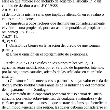
serie en que hubiere sido incluido de acuerdo al artículo 1°, o un
cambio de destino o uso
LEY 19388
Art.3°, 11.
c)
dentro de la misma serie, que implique alteraciòn en el avalúo o
en las contribuciones;
e) Siniestros u otros factores que disminuyan considerablemente
el valor de una propiedad, por causas no imputables al propietario u
ocupante;
LEY 19388
Art.3°, 11.
d), e) y f)
f) Omisión de bienes en la tasación del predio de que forman
parte, y
g) Error u omisión en el otorgamiento de exenciones.
Artículo 29°.- Los avalúos de los bienes raíces
Art.3°, 10.
agrícolas serán modificados por el Servicio de Impuestos Internos,
por las siguientes causales, además de las señaladas en el artículo
anterior.
a) Construcción de nuevas casas patronales, cuyo valor exceda de
doce y medio sueldos vitales anuales de la industria y del comercio
del departamento de Santiago;
b) Alteración de la capacidad potencial de uso actual del suelo
agrícola, por hecho sobrevinientes, de cualquiera naturaleza y de
carácter permanente a menos de que se trate de obras que beneficien
de un modo general a una región, las cuales deberán considerarse en