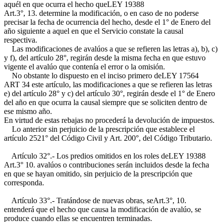
aquél en que ocurra el hecho que
LEY 19388
Art.3°, 13.
determine la modificación, o en caso de no poderse
precisar la fecha de ocurrencia del hecho, desde el 1° de Enero del
año siguiente a aquel en que el Servicio constate la causal
respectiva.
Las modificaciones de avalúos a que se refieren las letras a), b), c)
y f), del artículo 28°, regirán desde la misma fecha en que estuvo
vigente el avalúo que contenía el error o la omisión.
No obstante lo dispuesto en el inciso primero de
LEY 17564
ART 34
este artículo, las modificaciones a que se refieren las letras
e) del artículo 28° y c) del artículo 30°, regirán desde el 1° de Enero
del año en que ocurra la causal siempre que se soliciten dentro de
ese mismo año.
En virtud de estas rebajas no procederá la devolución de impuestos.
Lo anterior sin perjuicio de la prescripción que establece el
artículo 2521° del Código Civil y Art. 200°, del Código Tributario.
Artículo 32°.- Los predios omitidos en los roles de
LEY 19388
Art.3° 10.
avalúos o contribuciones serán incluidos desde la fecha
en que se hayan omitido, sin perjuicio de la prescripción que
corresponda.
Artículo 33°.- Tratándose de nuevas obras, se
Art.3°, 10.
entenderá que el hecho que causa la modificación de avalúo, se
produce cuando ellas se encuentren terminadas.