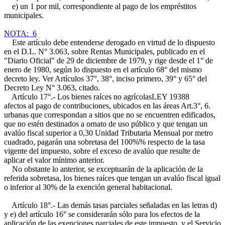
e) un 1 por mil, correspondiente al pago de los empréstitos
municipales.
NOTA: 6
Este artículo debe entenderse derogado en virtud de lo dispuesto
en el D.L. N° 3.063, sobre Rentas Municipales, publicado en el
"Diario Oficial" de 29 de diciembre de 1979, y rige desde el 1° de
enero de 1980, según lo dispuesto en el artículo 68° del mismo
decreto ley. Ver Artículos 37°, 38°, inciso primero, 39° y 65° del
Decreto Ley N° 3.063, citado.
Artículo 17°.- Los bienes raíces no agrícolas
LEY 19388
afectos al pago de contribuciones, ubicados en las áreas Art.3°, 6.
urbanas que correspondan a sitios que no se encuentren edificados,
que no estén destinados a ornato de uso público y que tengan un
avalúo fiscal superior a 0,30 Unidad Tributaria Mensual por metro
cuadrado, pagarán una sobretasa del 100%% respecto de la tasa
vigente del impuesto, sobre el exceso de avalúo que resulte de
aplicar el valor mínimo anterior.
No obstante lo anterior, se exceptuarán de la aplicación de la
referida sobretasa, los bienes raíces que tengan un avalúo fiscal igual
o inferior al 30% de la exención general habitacional.
Artículo 18°.- Las demás tasas parciales señaladas en las letras d)
y e) del artículo 16° se considerarán sólo para los efectos de la
aplicación de las exenciones parciales de este impuesto, y el Servicio