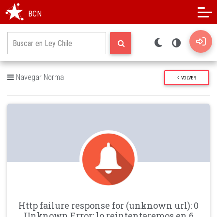
Modo oscuro
Alto contraste
BCN
Navegar Norma
VOLVER
Http failure response for (unknown url): 0
Unknown Error: lo reintentaremos en 6