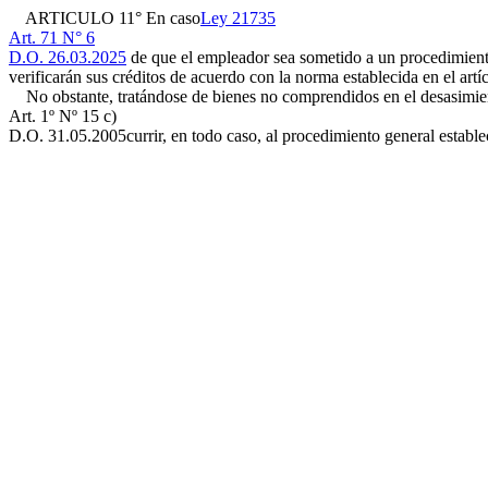
ARTICULO 11° En caso
Ley 21735
Art. 71 N° 6
D.O. 26.03.2025
de que el empleador sea sometido a un procedimiento c
verificarán sus créditos de acuerdo con la norma establecida en el artíc
No obstante, tratándose de bienes no comprendidos en el desasimiento
Art. 1º Nº 15 c)
D.O. 31.05.2005
currir, en todo caso, al procedimiento general estable