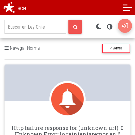
Modo oscuro
Alto contraste
BCN
Navegar Norma
VOLVER
Http failure response for (unknown url): 0
Unknown Error: lo reintentaremos en 6