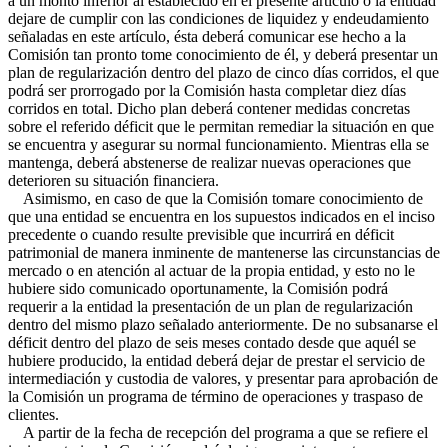
a un monto inferior al establecido en el presente artículo o la entidad
dejare de cumplir con las condiciones de liquidez y endeudamiento
señaladas en este artículo, ésta deberá comunicar ese hecho a la
Comisión tan pronto tome conocimiento de él, y deberá presentar un
plan de regularización dentro del plazo de cinco días corridos, el que
podrá ser prorrogado por la Comisión hasta completar diez días
corridos en total. Dicho plan deberá contener medidas concretas
sobre el referido déficit que le permitan remediar la situación en que
se encuentra y asegurar su normal funcionamiento. Mientras ella se
mantenga, deberá abstenerse de realizar nuevas operaciones que
deterioren su situación financiera.
Asimismo, en caso de que la Comisión tomare conocimiento de
que una entidad se encuentra en los supuestos indicados en el inciso
precedente o cuando resulte previsible que incurrirá en déficit
patrimonial de manera inminente de mantenerse las circunstancias de
mercado o en atención al actuar de la propia entidad, y esto no le
hubiere sido comunicado oportunamente, la Comisión podrá
requerir a la entidad la presentación de un plan de regularización
dentro del mismo plazo señalado anteriormente. De no subsanarse el
déficit dentro del plazo de seis meses contado desde que aquél se
hubiere producido, la entidad deberá dejar de prestar el servicio de
intermediación y custodia de valores, y presentar para aprobación de
la Comisión un programa de término de operaciones y traspaso de
clientes.
A partir de la fecha de recepción del programa a que se refiere el