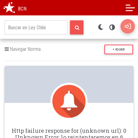
Modo oscuro
Alto contraste
BCN
Navegar Norma
VOLVER
Http failure response for (unknown url): 0
Unknown Error: lo reintentaremos en 6