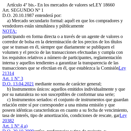
Artículo 4° bis.- En los mercados de valores se
LEY 18660
Art. SEGUNDO Nº 1
D.O. 20.10.1987
entenderá por:
a) Mercado secundario formal: aquél en que los compradores y
vendedores están simultánea y públicamente
NOTA:
participando en forma directa o a través de un agente de valores o
corredor de bolsa en la determinación de los precios de los títulos
que se transan en él, siempre que diariamente se publiquen el
volumen y el precio de las transacciones efectuadas y cumpla con
los requisitos relativos a número de participantes, reglamentación
interna y aquellos tendientes a garantizar la transparencia de las
transacciones que se efectúan en él, que establezca la Comisión
Ley
21314
Art. 1 N° 3
D.O. 13.04.2021
mediante norma de carácter general;
b) Instrumentos únicos: aquellos emitidos individualmente y que
por su naturaleza no son susceptibles de conformar una serie;
c) Instrumentos seriados: el conjunto de instrumentos que guardan
relación entre sí por corresponder a una misma emisión y que
poseen idénticas características en cuanto a su fecha de vencimiento,
tasa de interés, tipo de amortización, condiciones de rescate, gar
Ley
20382
Art. 1 Nº 4 a)