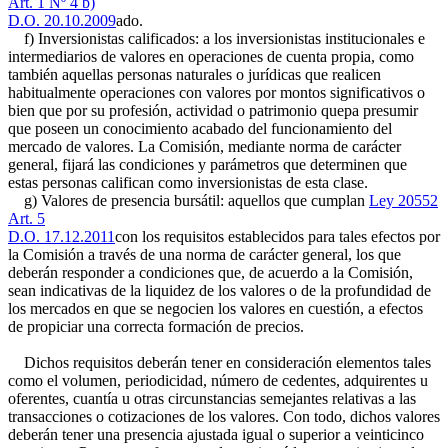
Art. 1 Nº 4 b)
D.O. 20.10.2009
ado.
f) Inversionistas calificados: a los inversionistas institucionales e
intermediarios de valores en operaciones de cuenta propia, como
también aquellas personas naturales o jurídicas que realicen
habitualmente operaciones con valores por montos significativos o
bien que por su profesión, actividad o patrimonio quepa presumir
que poseen un conocimiento acabado del funcionamiento del
mercado de valores. La Comisión, mediante norma de carácter
general, fijará las condiciones y parámetros que determinen que
estas personas califican como inversionistas de esta clase.
g) Valores de presencia bursátil: aquellos que cumplan
Ley 20552
Art. 5
D.O. 17.12.2011
con los requisitos establecidos para tales efectos por
la Comisión a través de una norma de carácter general, los que
deberán responder a condiciones que, de acuerdo a la Comisión,
sean indicativas de la liquidez de los valores o de la profundidad de
los mercados en que se negocien los valores en cuestión, a efectos
de propiciar una correcta formación de precios.
Dichos requisitos deberán tener en consideración elementos tales
como el volumen, periodicidad, número de cedentes, adquirentes u
oferentes, cuantía u otras circunstancias semejantes relativas a las
transacciones o cotizaciones de los valores. Con todo, dichos valores
deberán tener una presencia ajustada igual o superior a veinticinco