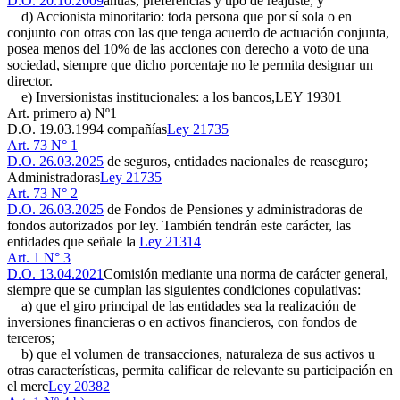
D.O. 20.10.2009
antías, preferencias y tipo de reajuste, y
d) Accionista minoritario: toda persona que por sí sola o en
conjunto con otras con las que tenga acuerdo de actuación conjunta,
posea menos del 10% de las acciones con derecho a voto de una
sociedad, siempre que dicho porcentaje no le permita designar un
director.
e) Inversionistas institucionales: a los bancos,
LEY 19301
Art. primero a) Nº1
D.O. 19.03.1994
compañías
Ley 21735
Art. 73 N° 1
D.O. 26.03.2025
de seguros, entidades nacionales de reaseguro;
Administradoras
Ley 21735
Art. 73 N° 2
D.O. 26.03.2025
de Fondos de Pensiones y administradoras de
fondos autorizados por ley. También tendrán este carácter, las
entidades que señale la
Ley 21314
Art. 1 N° 3
D.O. 13.04.2021
Comisión mediante una norma de carácter general,
siempre que se cumplan las siguientes condiciones copulativas:
a) que el giro principal de las entidades sea la realización de
inversiones financieras o en activos financieros, con fondos de
terceros;
b) que el volumen de transacciones, naturaleza de sus activos u
otras características, permita calificar de relevante su participación en
el merc
Ley 20382