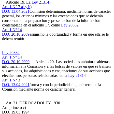
Artículo 19. La
Ley 21314
Art. 1 N° 7 a) y b)
D.O. 13.04.2021
Comisión determinará, mediante norma de carácter
general, los criterios mínimos y las excepciones que se deberán
considerar en la preparación y presentación de la información
contemplada en el artículo 17, como
Ley 20382
Art. 1 Nº 14
D.O. 20.10.2009
asimismo la oportunidad y forma en que ella se le
deberá remitir.
Ley 20382
Art. 1 Nº 14
D.O. 20.10.2009
Artículo 20. Las sociedades anónimas abiertas
informarán a la Comisión y a las bolsas de valores en que se transen
sus acciones, las adquisiciones y enajenaciones de sus acciones que
efectúen sus personas relacionadas, en la
Ley 21314
Art. 1 N° 3
D.O. 13.04.2021
forma y con la periodicidad que determine la
Comisión mediante norma de carácter general.
Art. 21. DEROGADO
LEY 19301
Art. primero c)
D.O. 19.03.1994