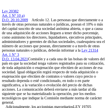
Ley 20382
Art. 1 Nº 10 a)
D.O. 20.10.2009
Artículo 12. Las personas que directamente o a
través de otras personas naturales o jurídicas, posean el 10% o más
del capital suscrito de una sociedad anónima abierta, o que a causa
de una adquisición de acciones lleguen a tener dicho porcentaje,
como asimismo los directores, liquidadores, ejecutivos principales,
administradores y gerentes de dichas sociedades, cualesquiera sea el
número de acciones que posean, directamente o a través de otras
personas naturales o jurídicas, deberán informar a la
Ley 21314
Art. 1 N° 3
D.O. 13.04.2021
Comisión y a cada una de las bolsas de valores del
país en que la sociedad tenga valores registrados para su cotización,
de toda adquisición o enajenación que efectúen de acciones de esa
sociedad. Igual obligación regirá respecto de toda adquisición o
enajenación que efectúen de contratos o valores cuyo precio o
resultado dependa o esté condicionado, en todo o en parte
significativa, a la variación o evolución del precio de dichas
acciones. La comunicación deberá enviarse a más tardar al día
siguiente que se ha materializado la operación, por los medios
tecnológicos que indique la Comisión mediante norma de carácter
general.
Adicionalmente, los accionistas mayoritarios
LEY 19705