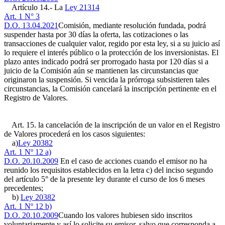
Artículo 14.- La
Ley 21314
Art. 1 N° 3
D.O. 13.04.2021
Comisión, mediante resolución fundada, podrá
suspender hasta por 30 días la oferta, las cotizaciones o las
transacciones de cualquier valor, regido por esta ley, si a su juicio así
lo requiere el interés público o la protección de los inversionistas. El
plazo antes indicado podrá ser prorrogado hasta por 120 días si a
juicio de la Comisión aún se mantienen las circunstancias que
originaron la suspensión. Si vencida la prórroga subsistieren tales
circunstancias, la Comisión cancelará la inscripción pertinente en el
Registro de Valores.
Art. 15. la cancelación de la inscripción de un valor en el Registro
de Valores procederá en los casos siguientes:
a)
Ley 20382
Art. 1 Nº 12 a)
D.O. 20.10.2009
En el caso de acciones cuando el emisor no ha
reunido los requisitos establecidos en la letra c) del inciso segundo
del artículo 5° de la presente ley durante el curso de los 6 meses
precedentes;
b)
Ley 20382
Art. 1 Nº 12 b)
D.O. 20.10.2009
Cuando los valores hubiesen sido inscritos
voluntariamente y así lo solicite su emisor, salvo que corresponda a