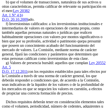
b) que el volumen de transacciones, naturaleza de sus activos u
otras características, permita calificar de relevante su participación en
el merc
Ley 20382
Art. 1 Nº 4 b)
D.O. 20.10.2009
ado.
f) Inversionistas calificados: a los inversionistas institucionales e
intermediarios de valores en operaciones de cuenta propia, como
también aquellas personas naturales o jurídicas que realicen
habitualmente operaciones con valores por montos significativos o
bien que por su profesión, actividad o patrimonio quepa presumir
que poseen un conocimiento acabado del funcionamiento del
mercado de valores. La Comisión, mediante norma de carácter
general, fijará las condiciones y parámetros que determinen que
estas personas califican como inversionistas de esta clase.
g) Valores de presencia bursátil: aquellos que cumplan
Ley 20552
Art. 5
D.O. 17.12.2011
con los requisitos establecidos para tales efectos por
la Comisión a través de una norma de carácter general, los que
deberán responder a condiciones que, de acuerdo a la Comisión,
sean indicativas de la liquidez de los valores o de la profundidad de
los mercados en que se negocien los valores en cuestión, a efectos
de propiciar una correcta formación de precios.
Dichos requisitos deberán tener en consideración elementos tales
como el volumen, periodicidad, número de cedentes, adquirentes u