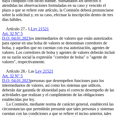
haya cumplido con dicho trámite. Subsanados los defectos o
atendidas las observaciones formuladas en su caso y vencido el
plazo a que se refiere este artículo, la Comisión deberá pronunciarse
sobre la solicitud y, en su caso, efectuar la inscripción dentro de tres
días hábiles.
Artículo 27.- L
Ley 21521
Art. 32 N° 5
D.O. 04.01.2023
os intermediarios de valores que están autorizados
para operar en una bolsa de valores se denominan corredores de
bolsa, y aquellos que no cuentan con esa autorización, agentes de
valores. Los corredores de bolsa y agentes de valores deberán incluir
en su razón social la expresión "corredor de bolsa" o "agente de
valores", respectivamente.
Artículo 28.- Las
Ley 21521
Art. 32 N° 5
D.O. 04.01.2023
personas que desempeñen funciones para los
intermediarios de valores, así como los sistemas que utilicen,
deberán dar garantía de idoneidad para el correcto desempeño de las
actividades que realizan y el cumplimiento de las obligaciones
establecidas por ley.
La Comisión, mediante norma de carácter general, establecerá las
circunstancias que permitirán presumir que tales personas y sistemas
cuentan con las condiciones a que se refiere el inciso anterior, tales