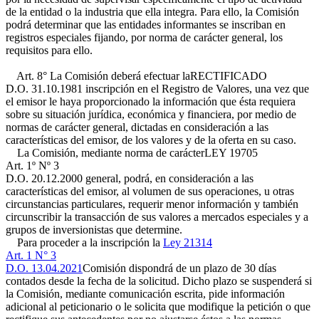
de la entidad o la industria que ella integra. Para ello, la Comisión
podrá determinar que las entidades informantes se inscriban en
registros especiales fijando, por norma de carácter general, los
requisitos para ello.
Art. 8° La Comisión deberá efectuar la
RECTIFICADO
D.O. 31.10.1981
inscripción en el Registro de Valores, una vez que
el emisor le haya proporcionado la información que ésta requiera
sobre su situación jurídica, económica y financiera, por medio de
normas de carácter general, dictadas en consideración a las
características del emisor, de los valores y de la oferta en su caso.
La Comisión, mediante norma de carácter
LEY 19705
Art. 1º Nº 3
D.O. 20.12.2000
general, podrá, en consideración a las
características del emisor, al volumen de sus operaciones, u otras
circunstancias particulares, requerir menor información y también
circunscribir la transacción de sus valores a mercados especiales y a
grupos de inversionistas que determine.
Para proceder a la inscripción la
Ley 21314
Art. 1 N° 3
D.O. 13.04.2021
Comisión dispondrá de un plazo de 30 días
contados desde la fecha de la solicitud. Dicho plazo se suspenderá si
la Comisión, mediante comunicación escrita, pide información
adicional al peticionario o le solicita que modifique la petición o que