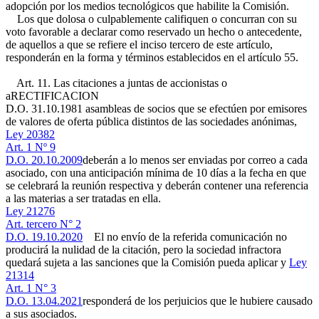
adopción por los medios tecnológicos que habilite la Comisión.
Los que dolosa o culpablemente califiquen o concurran con su
voto favorable a declarar como reservado un hecho o antecedente,
de aquellos a que se refiere el inciso tercero de este artículo,
responderán en la forma y términos establecidos en el artículo 55.
Art. 11. Las citaciones a juntas de accionistas o
a
RECTIFICACION
D.O. 31.10.1981
asambleas de socios que se efectúen por emisores
de valores de oferta pública distintos de las sociedades anónimas,
Ley 20382
Art. 1 Nº 9
D.O. 20.10.2009
deberán a lo menos ser enviadas por correo a cada
asociado, con una anticipación mínima de 10 días a la fecha en que
se celebrará la reunión respectiva y deberán contener una referencia
a las materias a ser tratadas en ella.
Ley 21276
Art. tercero N° 2
D.O. 19.10.2020
El no envío de la referida comunicación no
producirá la nulidad de la citación, pero la sociedad infractora
quedará sujeta a las sanciones que la Comisión pueda aplicar y
Ley
21314
Art. 1 N° 3
D.O. 13.04.2021
responderá de los perjuicios que le hubiere causado
a sus asociados.