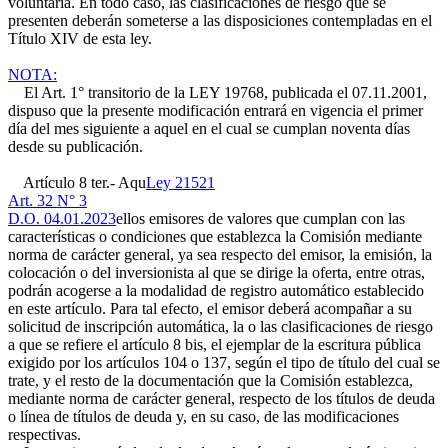
voluntaria. En todo caso, las clasificaciones de riesgo que se
presenten deberán someterse a las disposiciones contempladas en el
Título XIV de esta ley.
NOTA:
El Art. 1° transitorio de la LEY 19768, publicada el 07.11.2001,
dispuso que la presente modificación entrará en vigencia el primer
día del mes siguiente a aquel en el cual se cumplan noventa días
desde su publicación.
Artículo 8 ter.- Aqu
Ley 21521
Art. 32 N° 3
D.O. 04.01.2023
ellos emisores de valores que cumplan con las
características o condiciones que establezca la Comisión mediante
norma de carácter general, ya sea respecto del emisor, la emisión, la
colocación o del inversionista al que se dirige la oferta, entre otras,
podrán acogerse a la modalidad de registro automático establecido
en este artículo. Para tal efecto, el emisor deberá acompañar a su
solicitud de inscripción automática, la o las clasificaciones de riesgo
a que se refiere el artículo 8 bis, el ejemplar de la escritura pública
exigido por los artículos 104 o 137, según el tipo de título del cual se
trate, y el resto de la documentación que la Comisión establezca,
mediante norma de carácter general, respecto de los títulos de deuda
o línea de títulos de deuda y, en su caso, de las modificaciones
respectivas.