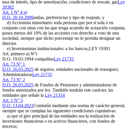
tasa de interés, tipo de amortización, condiciones de rescate, gar
Ley
20382
Art. 1 Nº 4 a)
D.O. 20.10.2009
antías, preferencias y tipo de reajuste, y
d) Accionista minoritario: toda persona que por sí sola o en
conjunto con otras con las que tenga acuerdo de actuación conjunta,
posea menos del 10% de las acciones con derecho a voto de una
sociedad, siempre que dicho porcentaje no le permita designar un
director.
e) Inversionistas institucionales: a los bancos,
LEY 19301
Art. primero a) Nº1
D.O. 19.03.1994
compañías
Ley 21735
Art. 73 N° 1
D.O. 26.03.2025
de seguros, entidades nacionales de reaseguro;
Administradoras
Ley 21735
Art. 73 N° 2
D.O. 26.03.2025
de Fondos de Pensiones y administradoras de
fondos autorizados por ley. También tendrán este carácter, las
entidades que señale la
Ley 21314
Art. 1 N° 3
D.O. 13.04.2021
Comisión mediante una norma de carácter general,
siempre que se cumplan las siguientes condiciones copulativas:
a) que el giro principal de las entidades sea la realización de
inversiones financieras o en activos financieros, con fondos de
terceros;