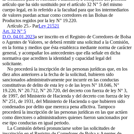
artículo que ha sido sustituido por el artículo 32 N° 5 del mismo
cuerpo legal, en lo referido a la facultad para que los intermediarios
de valores puedan actuar como corredores en las Bolsas de
Productos regidos por la ley N° 19.220.
Artículo 25.- Par
Ley 21521
Art. 32 N° 5
D.O. 04.01.2023
a ser inscrito en el Registro de Corredores de Bolsa
o Agentes de Valores, se deberá remitir una solicitud a la Comisión,
en la forma y medios que ésta establezca mediante norma de carácter
general, y acompañar los antecedentes que ella señale en dicha
normativa que acrediten la identidad y capacidad legal del
solicitante.
No procederá la inscripción de las personas jurídicas que, en los
diez años anteriores a la fecha de la solicitud, hubieren sido
sancionados administrativamente por incurrir en las conductas
constitutivas de delito de esta ley o de las leyes N° 18.046, N°
19.220, N° 20.712, N° 20.720, del decreto con fuerza de ley Nº 3,
de 1997, del Ministerio de Hacienda y del decreto con fuerza de ley
Nº 251, de 1931, del Ministerio de Hacienda o que hubieren sido
condenados por delito que merezca pena aflictiva. Tampoco
procederá la inscripción de las personas jurídicas en las que actúen
como directores o administradores quienes fueron sancionados por
ese tipo conductas en igual periodo.
La Comisión deberá pronunciarse sobre las solicitudes de
inscripción en el Registro de Corredores de Bolsa y Agentes de