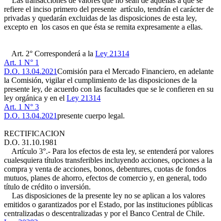
Las transacciones de valores que no sean de aquellas a que se
refiere el inciso primero del presente artículo, tendrán el carácter de
privadas y quedarán excluidas de las disposiciones de esta ley,
excepto en los casos en que ésta se remita expresamente a ellas.
Art. 2° Corresponderá a la
Ley 21314
Art. 1 N° 1
D.O. 13.04.2021
Comisión para el Mercado Financiero, en adelante
la Comisión, vigilar el cumplimiento de las disposiciones de la
presente ley, de acuerdo con las facultades que se le confieren en su
ley orgánica y en el
Ley 21314
Art. 1 N° 3
D.O. 13.04.2021
presente cuerpo legal.
RECTIFICACION
D.O. 31.10.1981
Artículo 3°.- Para los efectos de esta ley, se entenderá por valores
cualesquiera títulos transferibles incluyendo acciones, opciones a la
compra y venta de acciones, bonos, debentures, cuotas de fondos
mutuos, planes de ahorro, efectos de comercio y, en general, todo
título de crédito o inversión.
Las disposiciones de la presente ley no se aplican a los valores
emitidos o garantizados por el Estado, por las instituciones públicas
centralizadas o descentralizadas y por el Banco Central de Chile.