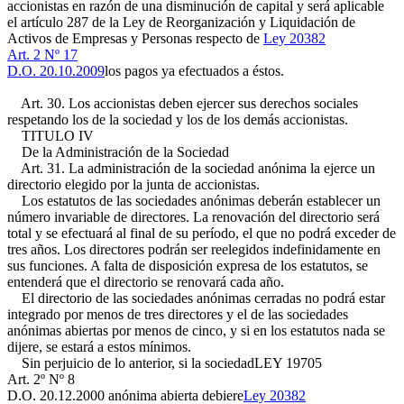
accionistas en razón de una disminución de capital y será aplicable
el artículo 287 de la Ley de Reorganización y Liquidación de
Activos de Empresas y Personas respecto de
Ley 20382
Art. 2 Nº 17
D.O. 20.10.2009
los pagos ya efectuados a éstos.
Art. 30. Los accionistas deben ejercer sus derechos sociales
respetando los de la sociedad y los de los demás accionistas.
TITULO IV
De la Administración de la Sociedad
Art. 31. La administración de la sociedad anónima la ejerce un
directorio elegido por la junta de accionistas.
Los estatutos de las sociedades anónimas deberán establecer un
número invariable de directores. La renovación del directorio será
total y se efectuará al final de su período, el que no podrá exceder de
tres años. Los directores podrán ser reelegidos indefinidamente en
sus funciones. A falta de disposición expresa de los estatutos, se
entenderá que el directorio se renovará cada año.
El directorio de las sociedades anónimas cerradas no podrá estar
integrado por menos de tres directores y el de las sociedades
anónimas abiertas por menos de cinco, y si en los estatutos nada se
dijere, se estará a estos mínimos.
Sin perjuicio de lo anterior, si la sociedad
LEY 19705
Art. 2º Nº 8
D.O. 20.12.2000
anónima abierta debiere
Ley 20382