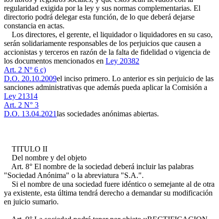
regularidad exigida por la ley y sus normas complementarias. El
directorio podrá delegar esta función, de lo que deberá dejarse
constancia en actas.
Los directores, el gerente, el liquidador o liquidadores en su caso,
serán solidariamente responsables de los perjuicios que causen a
accionistas y terceros en razón de la falta de fidelidad o vigencia de
los documentos mencionados en
Ley 20382
Art. 2 Nº 6 c)
D.O. 20.10.2009
el inciso primero. Lo anterior es sin perjuicio de las
sanciones administrativas que además pueda aplicar la Comisión a
Ley 21314
Art. 2 N° 3
D.O. 13.04.2021
las sociedades anónimas abiertas.
TITULO II
Del nombre y del objeto
Art. 8° El nombre de la sociedad deberá incluir las palabras
"Sociedad Anónima" o la abreviatura "S.A.".
Si el nombre de una sociedad fuere idéntico o semejante al de otra
ya existente, esta última tendrá derecho a demandar su modificación
en juicio sumario.