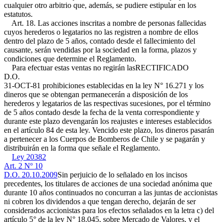
cualquier otro arbitrio que, además, se pudiere estipular en los
estatutos.
Art. 18. Las acciones inscritas a nombre de personas fallecidas
cuyos herederos o legatarios no las registren a nombre de ellos
dentro del plazo de 5 años, contado desde el fallecimiento del
causante, serán vendidas por la sociedad en la forma, plazos y
condiciones que determine el Reglamento.
Para efectuar estas ventas no regirán las
RECTIFICADO
D.O.
31-OCT-81
prohibiciones establecidas en la ley N° 16.271 y los
dineros que se obtengan permanecerán a disposición de los
herederos y legatarios de las respectivas sucesiones, por el término
de 5 años contado desde la fecha de la venta correspondiente y
durante este plazo devengarán los reajustes e intereses establecidos
en el artículo 84 de esta ley. Vencido este plazo, los dineros pasarán
a pertenecer a los Cuerpos de Bomberos de Chile y se pagarán y
distribuirán en la forma que señale el Reglamento.
Ley 20382
Art. 2 Nº 10
D.O. 20.10.2009
Sin perjuicio de lo señalado en los incisos
precedentes, los titulares de acciones de una sociedad anónima que
durante 10 años continuados no concurran a las juntas de accionistas
ni cobren los dividendos a que tengan derecho, dejarán de ser
considerados accionistas para los efectos señalados en la letra c) del
artículo 5° de la ley N° 18.045, sobre Mercado de Valores, y el