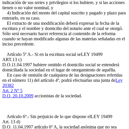
indicación de sus series y privilegios si los hubiere, y si las acciones
tienen o no valor nominal, y
4) Indicación del monto del capital suscrito y pagado y plazo para
enterarlo, en su caso.
El extracto de una modificación deberá expresar la fecha de la
escritura y el nombre y domicilio del notario ante el cual se otorgó.
Sólo será necesario hacer referencia al contenido de la reforma
cuando se hayan modificado algunas de las materias señaladas en el
inciso precedente.
Artículo 5º A.- Si en la escritura social se
LEY 19499
ART.13 c)
D.O.11.04.1997
hubiere omitido el domicilio social se entenderá
domiciliada la sociedad en el lugar de otorgamiento de aquélla.
En caso de omisión de cualquiera de las designaciones referidas
en el número 11) del artículo 4º, podrá efectuarlas una junta de
Ley
20382
Art. 2 Nº 5
D.O. 20.10.2009
accionistas de la sociedad.
Artículo 6º.- Sin perjuicio de lo que dispone el
LEY 19499
Art. 13 d)
D.O. 11.04.1997
artículo 6º A, la sociedad anónima que no sea