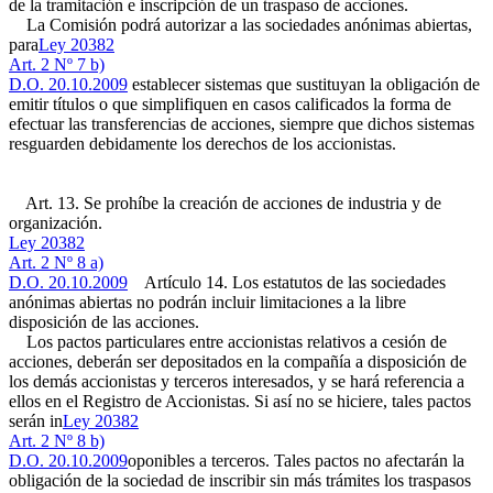
de la tramitación e inscripción de un traspaso de acciones.
La Comisión podrá autorizar a las sociedades anónimas abiertas,
para
Ley 20382
Art. 2 Nº 7 b)
D.O. 20.10.2009
establecer sistemas que sustituyan la obligación de
emitir títulos o que simplifiquen en casos calificados la forma de
efectuar las transferencias de acciones, siempre que dichos sistemas
resguarden debidamente los derechos de los accionistas.
Art. 13. Se prohíbe la creación de acciones de industria y de
organización.
Ley 20382
Art. 2 Nº 8 a)
D.O. 20.10.2009
Artículo 14. Los estatutos de las sociedades
anónimas abiertas no podrán incluir limitaciones a la libre
disposición de las acciones.
Los pactos particulares entre accionistas relativos a cesión de
acciones, deberán ser depositados en la compañía a disposición de
los demás accionistas y terceros interesados, y se hará referencia a
ellos en el Registro de Accionistas. Si así no se hiciere, tales pactos
serán in
Ley 20382
Art. 2 Nº 8 b)
D.O. 20.10.2009
oponibles a terceros. Tales pactos no afectarán la
obligación de la sociedad de inscribir sin más trámites los traspasos