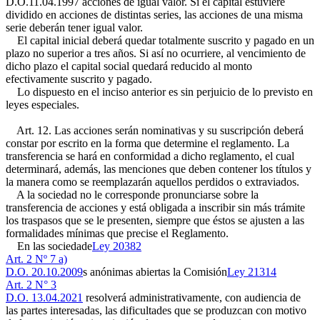
D.O.11.04.1997
acciones de igual valor. Si el capital estuviere
dividido en acciones de distintas series, las acciones de una misma
serie deberán tener igual valor.
El capital inicial deberá quedar totalmente suscrito y pagado en un
plazo no superior a tres años. Si así no ocurriere, al vencimiento de
dicho plazo el capital social quedará reducido al monto
efectivamente suscrito y pagado.
Lo dispuesto en el inciso anterior es sin perjuicio de lo previsto en
leyes especiales.
Art. 12. Las acciones serán nominativas y su suscripción deberá
constar por escrito en la forma que determine el reglamento. La
transferencia se hará en conformidad a dicho reglamento, el cual
determinará, además, las menciones que deben contener los títulos y
la manera como se reemplazarán aquellos perdidos o extraviados.
A la sociedad no le corresponde pronunciarse sobre la
transferencia de acciones y está obligada a inscribir sin más trámite
los traspasos que se le presenten, siempre que éstos se ajusten a las
formalidades mínimas que precise el Reglamento.
En las sociedade
Ley 20382
Art. 2 Nº 7 a)
D.O. 20.10.2009
s anónimas abiertas la Comisión
Ley 21314
Art. 2 N° 3
D.O. 13.04.2021
resolverá administrativamente, con audiencia de
las partes interesadas, las dificultades que se produzcan con motivo