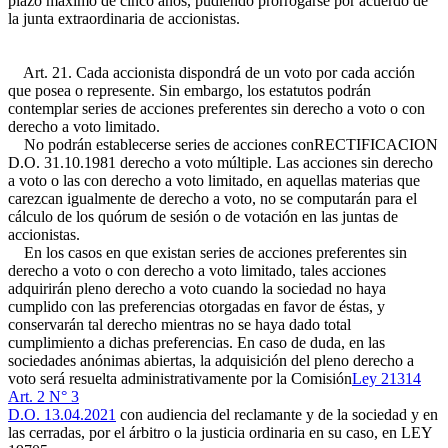
plazo máximo de cinco años, pudiendo prorrogarse por acuerdo de
la junta extraordinaria de accionistas.
Art. 21. Cada accionista dispondrá de un voto por cada acción
que posea o represente. Sin embargo, los estatutos podrán
contemplar series de acciones preferentes sin derecho a voto o con
derecho a voto limitado.
No podrán establecerse series de acciones con
RECTIFICACION
D.O. 31.10.1981
derecho a voto múltiple. Las acciones sin derecho
a voto o las con derecho a voto limitado, en aquellas materias que
carezcan igualmente de derecho a voto, no se computarán para el
cálculo de los quórum de sesión o de votación en las juntas de
accionistas.
En los casos en que existan series de acciones preferentes sin
derecho a voto o con derecho a voto limitado, tales acciones
adquirirán pleno derecho a voto cuando la sociedad no haya
cumplido con las preferencias otorgadas en favor de éstas, y
conservarán tal derecho mientras no se haya dado total
cumplimiento a dichas preferencias. En caso de duda, en las
sociedades anónimas abiertas, la adquisición del pleno derecho a
voto será resuelta administrativamente por la Comisión
Ley 21314
Art. 2 N° 3
D.O. 13.04.2021
con audiencia del reclamante y de la sociedad y en
las cerradas, por el árbitro o la justicia ordinaria en su caso, en
LEY