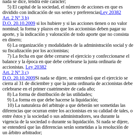
nada se dice, tendrá este carácter;
5) El capital de la sociedad, el número de acciones en que es
dividido con indicación de sus series y preferencias
Ley 20382
Art. 2 Nº 3 b)
D.O. 20.10.2009
si los hubiere y si las acciones tienen o no valor
nominal; la forma y plazos en que los accionistas deben pagar su
aporte, y la indicación y valoración de todo aporte que no consista
en dinero;
6) La organización y modalidades de la administración social y de
su fiscalización por los accionistas;
7) La fecha en que debe cerrarse el ejercicio y confeccionarse el
balance y la época en que debe celebrarse la junta ordinaria de
accionistas.
Ley 20382
Art. 2 Nº 3 c)
D.O. 20.10.2009
Si nada se dijere, se entenderá que el ejercicio se
cierra al 31 de diciembre y que la junta ordinaria de accionistas debe
celebrarse en el primer cuatrimestre de cada año;
8) La forma de distribución de las utilidades;
9) La forma en que debe hacerse la liquidación;
10) La naturaleza del arbitraje a que deberán ser sometidas las
diferencias que ocurran entre los accionistas en su calidad de tales, o
entre éstos y la sociedad o sus administradores, sea durante la
vigencia de la sociedad o durante su liquidación. Si nada se dijere,
se entenderá que las diferencias serán sometidas a la resolución de
un árbitro arbitrador;