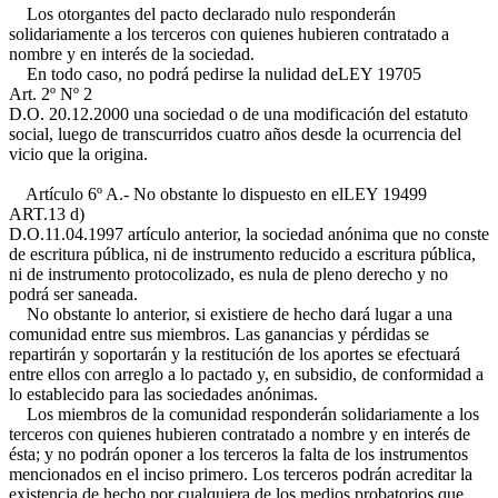
Los otorgantes del pacto declarado nulo responderán
solidariamente a los terceros con quienes hubieren contratado a
nombre y en interés de la sociedad.
En todo caso, no podrá pedirse la nulidad de
LEY 19705
Art. 2º Nº 2
D.O. 20.12.2000
una sociedad o de una modificación del estatuto
social, luego de transcurridos cuatro años desde la ocurrencia del
vicio que la origina.
Artículo 6º A.- No obstante lo dispuesto en el
LEY 19499
ART.13 d)
D.O.11.04.1997
artículo anterior, la sociedad anónima que no conste
de escritura pública, ni de instrumento reducido a escritura pública,
ni de instrumento protocolizado, es nula de pleno derecho y no
podrá ser saneada.
No obstante lo anterior, si existiere de hecho dará lugar a una
comunidad entre sus miembros. Las ganancias y pérdidas se
repartirán y soportarán y la restitución de los aportes se efectuará
entre ellos con arreglo a lo pactado y, en subsidio, de conformidad a
lo establecido para las sociedades anónimas.
Los miembros de la comunidad responderán solidariamente a los
terceros con quienes hubieren contratado a nombre y en interés de
ésta; y no podrán oponer a los terceros la falta de los instrumentos
mencionados en el inciso primero. Los terceros podrán acreditar la
existencia de hecho por cualquiera de los medios probatorios que