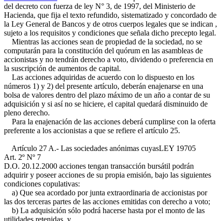
del decreto con fuerza de ley N° 3, de 1997, del Ministerio de
Hacienda, que fija el texto refundido, sistematizado y concordado de
la Ley General de Bancos y de otros cuerpos legales que se indican ,
sujeto a los requisitos y condiciones que señala dicho precepto legal.
Mientras las acciones sean de propiedad de la sociedad, no se
computarán para la constitución del quórum en las asambleas de
accionistas y no tendrán derecho a voto, dividendo o preferencia en
la suscripción de aumentos de capital.
Las acciones adquiridas de acuerdo con lo dispuesto en los
números 1) y 2) del presente artículo, deberán enajenarse en una
bolsa de valores dentro del plazo máximo de un año a contar de su
adquisición y si así no se hiciere, el capital quedará disminuido de
pleno derecho.
Para la enajenación de las acciones deberá cumplirse con la oferta
preferente a los accionistas a que se refiere el artículo 25.
Artículo 27 A.- Las sociedades anónimas cuyas
LEY 19705
Art. 2º Nº 7
D.O. 20.12.2000
acciones tengan transacción bursátil podrán
adquirir y poseer acciones de su propia emisión, bajo las siguientes
condiciones copulativas:
a) Que sea acordado por junta extraordinaria de accionistas por
las dos terceras partes de las acciones emitidas con derecho a voto;
b) La adquisición sólo podrá hacerse hasta por el monto de las
utilidades retenidas, y