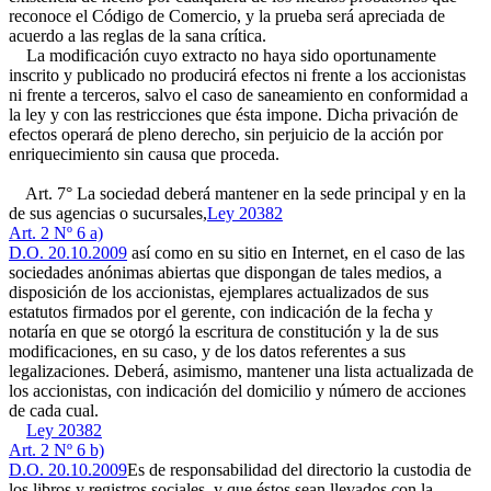
reconoce el Código de Comercio, y la prueba será apreciada de
acuerdo a las reglas de la sana crítica.
La modificación cuyo extracto no haya sido oportunamente
inscrito y publicado no producirá efectos ni frente a los accionistas
ni frente a terceros, salvo el caso de saneamiento en conformidad a
la ley y con las restricciones que ésta impone. Dicha privación de
efectos operará de pleno derecho, sin perjuicio de la acción por
enriquecimiento sin causa que proceda.
Art. 7° La sociedad deberá mantener en la sede principal y en la
de sus agencias o sucursales,
Ley 20382
Art. 2 Nº 6 a)
D.O. 20.10.2009
así como en su sitio en Internet, en el caso de las
sociedades anónimas abiertas que dispongan de tales medios, a
disposición de los accionistas, ejemplares actualizados de sus
estatutos firmados por el gerente, con indicación de la fecha y
notaría en que se otorgó la escritura de constitución y la de sus
modificaciones, en su caso, y de los datos referentes a sus
legalizaciones. Deberá, asimismo, mantener una lista actualizada de
los accionistas, con indicación del domicilio y número de acciones
de cada cual.
Ley 20382
Art. 2 Nº 6 b)
D.O. 20.10.2009
Es de responsabilidad del directorio la custodia de
los libros y registros sociales, y que éstos sean llevados con la