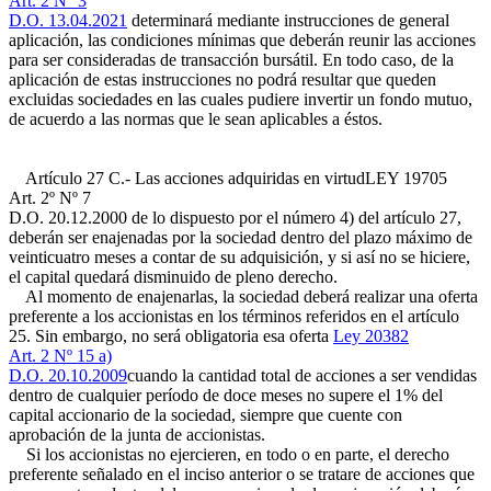
Art. 2 N° 3
D.O. 13.04.2021
determinará mediante instrucciones de general
aplicación, las condiciones mínimas que deberán reunir las acciones
para ser consideradas de transacción bursátil. En todo caso, de la
aplicación de estas instrucciones no podrá resultar que queden
excluidas sociedades en las cuales pudiere invertir un fondo mutuo,
de acuerdo a las normas que le sean aplicables a éstos.
Artículo 27 C.- Las acciones adquiridas en virtud
LEY 19705
Art. 2º Nº 7
D.O. 20.12.2000
de lo dispuesto por el número 4) del artículo 27,
deberán ser enajenadas por la sociedad dentro del plazo máximo de
veinticuatro meses a contar de su adquisición, y si así no se hiciere,
el capital quedará disminuido de pleno derecho.
Al momento de enajenarlas, la sociedad deberá realizar una oferta
preferente a los accionistas en los términos referidos en el artículo
25. Sin embargo, no será obligatoria esa oferta
Ley 20382
Art. 2 Nº 15 a)
D.O. 20.10.2009
cuando la cantidad total de acciones a ser vendidas
dentro de cualquier período de doce meses no supere el 1% del
capital accionario de la sociedad, siempre que cuente con
aprobación de la junta de accionistas.
Si los accionistas no ejercieren, en todo o en parte, el derecho
preferente señalado en el inciso anterior o se tratare de acciones que