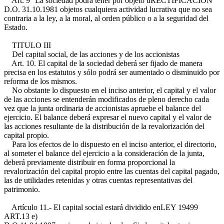
Art. 9° La sociedad podrá tener por objeto u
RECTIFICACION
D.O. 31.10.1981
objetos cualquiera actividad lucrativa que no sea
contraria a la ley, a la moral, al orden público o a la seguridad del
Estado.
TITULO III
Del capital social, de las acciones y de los accionistas
Art. 10. El capital de la sociedad deberá ser fijado de manera
precisa en los estatutos y sólo podrá ser aumentado o disminuido por
reforma de los mismos.
No obstante lo dispuesto en el inciso anterior, el capital y el valor
de las acciones se entenderán modificados de pleno derecho cada
vez que la junta ordinaria de accionistas apruebe el balance del
ejercicio. El balance deberá expresar el nuevo capital y el valor de
las acciones resultante de la distribución de la revalorización del
capital propio.
Para los efectos de lo dispuesto en el inciso anterior, el directorio,
al someter el balance del ejercicio a la consideración de la junta,
deberá previamente distribuir en forma proporcional la
revalorización del capital propio entre las cuentas del capital pagado,
las de utilidades retenidas y otras cuentas representativas del
patrimonio.
Artículo 11.- El capital social estará dividido en
LEY 19499
ART.13 e)