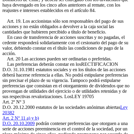
haya devengado en los cinco años anteriores al remate, con los
reajustes e intereses establecidos en el artículo 84.
Art. 19. Los accionistas sólo son responsables del pago de sus
acciones y no están obligados a devolver a la caja social las
cantidades que hubieren percibido a título de beneficio.
En caso de transferencia de acciones suscritas y no pagadas, el
cedente responderá solidariamente con el cesionario del pago de su
valor, debiendo constar en el título las condiciones de pago de la
acción.
Art. 20 Las acciones pueden ser ordinarias o preferidas.
Las preferencias deberán constar en los
RECTIFICACION
D.O. 31.10.1981
estatutos sociales y en los títulos de las acciones
deberá hacerse referencia a ellas. No podrá estipularse preferencias
sin precisar el plazo de su vigencia. Tampoco podrá estipularse
preferencias que consistan en el otorgamiento de dividendos que no
provengan de utilidades del ejercicio o de utilidades retenidas y de
sus respectivas revalorizaciones. Los
LEY 19705
Art. 2º Nº 3
D.O. 20.12.2000
estatutos de las sociedades anónimas abiertas
Ley
20382
Art. 2 Nº 11 a) y b)
D.O. 20.10.2009
podrán contener preferencias que otorguen a una
serie de acciones preeminencia en el control de la sociedad, por un