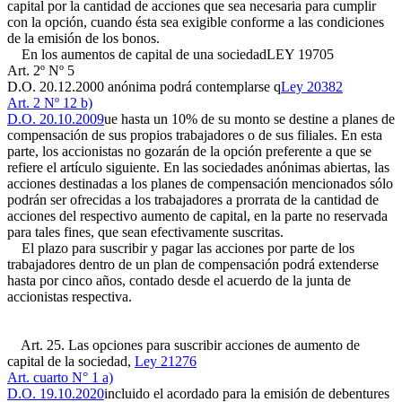
capital por la cantidad de acciones que sea necesaria para cumplir
con la opción, cuando ésta sea exigible conforme a las condiciones
de la emisión de los bonos.
En los aumentos de capital de una sociedad
LEY 19705
Art. 2º Nº 5
D.O. 20.12.2000
anónima podrá contemplarse q
Ley 20382
Art. 2 Nº 12 b)
D.O. 20.10.2009
ue hasta un 10% de su monto se destine a planes de
compensación de sus propios trabajadores o de sus filiales. En esta
parte, los accionistas no gozarán de la opción preferente a que se
refiere el artículo siguiente. En las sociedades anónimas abiertas, las
acciones destinadas a los planes de compensación mencionados sólo
podrán ser ofrecidas a los trabajadores a prorrata de la cantidad de
acciones del respectivo aumento de capital, en la parte no reservada
para tales fines, que sean efectivamente suscritas.
El plazo para suscribir y pagar las acciones por parte de los
trabajadores dentro de un plan de compensación podrá extenderse
hasta por cinco años, contado desde el acuerdo de la junta de
accionistas respectiva.
Art. 25. Las opciones para suscribir acciones de aumento de
capital de la sociedad,
Ley 21276
Art. cuarto N° 1 a)
D.O. 19.10.2020
incluido el acordado para la emisión de debentures