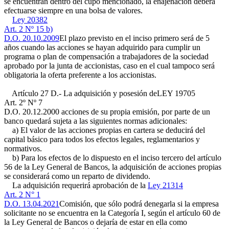
se encuentran dentro del cupo mencionado, la enajenación deberá
efectuarse siempre en una bolsa de valores.
Ley 20382
Art. 2 Nº 15 b)
D.O. 20.10.2009
El plazo previsto en el inciso primero será de 5
años cuando las acciones se hayan adquirido para cumplir un
programa o plan de compensación a trabajadores de la sociedad
aprobado por la junta de accionistas, caso en el cual tampoco será
obligatoria la oferta preferente a los accionistas.
Artículo 27 D.- La adquisición y posesión de
LEY 19705
Art. 2º Nº 7
D.O. 20.12.2000
acciones de su propia emisión, por parte de un
banco quedará sujeta a las siguientes normas adicionales:
a) El valor de las acciones propias en cartera se deducirá del
capital básico para todos los efectos legales, reglamentarios y
normativos.
b) Para los efectos de lo dispuesto en el inciso tercero del artículo
56 de la Ley General de Bancos, la adquisición de acciones propias
se considerará como un reparto de dividendo.
La adquisición requerirá aprobación de la
Ley 21314
Art. 2 N° 1
D.O. 13.04.2021
Comisión, que sólo podrá denegarla si la empresa
solicitante no se encuentra en la Categoría I, según el artículo 60 de
la Ley General de Bancos o dejaría de estar en ella como