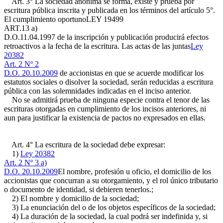
Art. 3° La sociedad anónima se forma, existe y prueba por
escritura pública inscrita y publicada en los términos del artículo 5°.
El cumplimiento oportuno
LEY 19499
ART.13 a)
D.O.11.04.1997
de la inscripción y publicación producirá efectos
retroactivos a la fecha de la escritura. Las actas de las juntas
Ley
20382
Art. 2 Nº 2
D.O. 20.10.2009
de accionistas en que se acuerde modificar los
estatutos sociales o disolver la sociedad, serán reducidas a escritura
pública con las solemnidades indicadas en el inciso anterior.
No se admitirá prueba de ninguna especie contra el tenor de las
escrituras otorgadas en cumplimiento de los incisos anteriores, ni
aun para justificar la existencia de pactos no expresados en ellas.
Art. 4° La escritura de la sociedad debe expresar:
1)
Ley 20382
Art. 2 Nº 3 a)
D.O. 20.10.2009
El nombre, profesión u oficio, el domicilio de los
accionistas que concurran a su otorgamiento, y el rol único tributario
o documento de identidad, si debieren tenerlos.;
2) El nombre y domicilio de la sociedad;
3) La enunciación del o de los objetos específicos de la sociedad;
4) La duración de la sociedad, la cual podrá ser indefinida y, si