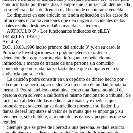
conducir hasta por treinta días, siempre que la infracción denunciada
no se refiera a falta de licencia o al hecho de encontrarse vencida.
Lo dispuesto en este artículo no tendrá aplicación en los casos de
infracciones o contravenciones que den origen a accidentes de los
cuales resulten lesiones o daños materiales a terceros.
ARTICULO 6°.- Los funcionarios indicados en el
LEY
19450(LEY 19501)
Art. 4 b)
D.O. 18.03.1996
inciso primero del artículo 3° y, en su caso, la
Policía de Investigaciones, no podrán detener ni ordenar la
detención de los que sorprendan infraganti cometiendo una
infracción, a menos de tratarse de una persona sin domicilio
conocido que no rinda fianza bastante de que comparecerá a la
audiencia que se le cite.
La caución podrá consistir en un depósito de dinero hecho por
ella o por otra persona, ascendente a un cuarto de unidad tributaria
mensual. Podrá también constituirse como una fianza nominal de
persona cuya solvencia calificará el mismo funcionario o tribunal. Se
facilitarán al detenido las medidas racionales y expeditas que
propusiere para acreditar su domicilio o presentar su fiador. La
fianza deberá imputarse al valor de la multa que se imponga y su
remanente, si lo hubiere, al monto de los daños y perjuicios que se
regulen.
Siempre que se prive de libertad a una persona, se dará estricto
cumplimiento a las disposiciones del Código de Procedimiento