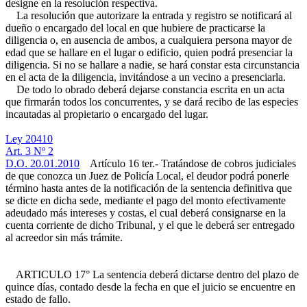
designe en la resolución respectiva.
La resolución que autorizare la entrada y registro se notificará al
dueño o encargado del local en que hubiere de practicarse la
diligencia o, en ausencia de ambos, a cualquiera persona mayor de
edad que se hallare en el lugar o edificio, quien podrá presenciar la
diligencia. Si no se hallare a nadie, se hará constar esta circunstancia
en el acta de la diligencia, invitándose a un vecino a presenciarla.
De todo lo obrado deberá dejarse constancia escrita en un acta
que firmarán todos los concurrentes, y se dará recibo de las especies
incautadas al propietario o encargado del lugar.
Ley 20410
Art. 3 Nº 2
D.O. 20.01.2010
Artículo 16 ter.- Tratándose de cobros judiciales
de que conozca un Juez de Policía Local, el deudor podrá ponerle
término hasta antes de la notificación de la sentencia definitiva que
se dicte en dicha sede, mediante el pago del monto efectivamente
adeudado más intereses y costas, el cual deberá consignarse en la
cuenta corriente de dicho Tribunal, y el que le deberá ser entregado
al acreedor sin más trámite.
ARTICULO 17° La sentencia deberá dictarse dentro del plazo de
quince días, contado desde la fecha en que el juicio se encuentre en
estado de fallo.