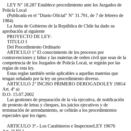
LEY N° 18.287 Establece procedimiento ante los Juzgados de
Policía Local
(Publicada en el "Diario Oficial" N° 31.791, de 7 de febrero de
1984)
La Junta de Gobierno de la República de Chile ha dado su
aprobación al siguiente
PROYECTO DE LEY:
TITULO I
Del Procedimiento Ordinario
ARTICULO 1° El conocimiento de los procesos por
contravenciones y faltas y las materias de orden civil que sean de la
competencia de los Juzgados de Policía Local, se regirán por las
reglas de esta ley.
Estas reglas también serán aplicables a aquellas materias que
tengan señalado por la ley un procedimiento diverso.
ARTICULO 2° INCISO PRIMERO DEROGADO
LEY 19814
Art. 4º a)
D.O. 15.07.2002
Las gestiones de preparación de la vía ejecutiva, de notificación
de protesto de letras y cheques, los juicios ejecutivos y de
terminación de arrendamiento, se ceñirán a los procedimientos
especiales que los rigen.
ARTICULO 3º.- Los Carabineros e Inspectore
LEY 19676