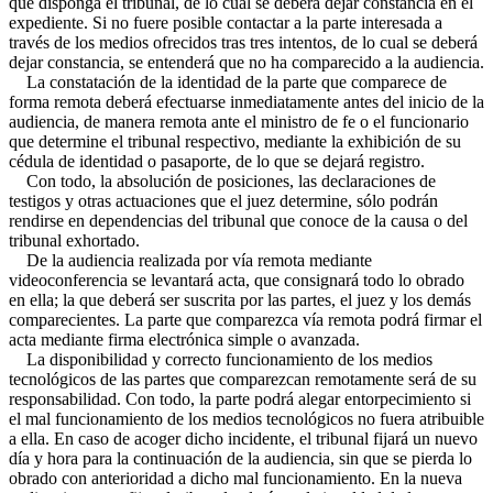
que disponga el tribunal, de lo cual se deberá dejar constancia en el
expediente. Si no fuere posible contactar a la parte interesada a
través de los medios ofrecidos tras tres intentos, de lo cual se deberá
dejar constancia, se entenderá que no ha comparecido a la audiencia.
La constatación de la identidad de la parte que comparece de
forma remota deberá efectuarse inmediatamente antes del inicio de la
audiencia, de manera remota ante el ministro de fe o el funcionario
que determine el tribunal respectivo, mediante la exhibición de su
cédula de identidad o pasaporte, de lo que se dejará registro.
Con todo, la absolución de posiciones, las declaraciones de
testigos y otras actuaciones que el juez determine, sólo podrán
rendirse en dependencias del tribunal que conoce de la causa o del
tribunal exhortado.
De la audiencia realizada por vía remota mediante
videoconferencia se levantará acta, que consignará todo lo obrado
en ella; la que deberá ser suscrita por las partes, el juez y los demás
comparecientes. La parte que comparezca vía remota podrá firmar el
acta mediante firma electrónica simple o avanzada.
La disponibilidad y correcto funcionamiento de los medios
tecnológicos de las partes que comparezcan remotamente será de su
responsabilidad. Con todo, la parte podrá alegar entorpecimiento si
el mal funcionamiento de los medios tecnológicos no fuera atribuible
a ella. En caso de acoger dicho incidente, el tribunal fijará un nuevo
día y hora para la continuación de la audiencia, sin que se pierda lo
obrado con anterioridad a dicho mal funcionamiento. En la nueva