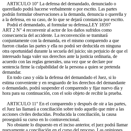
ARTICULO 10° La defensa del demandado, denunciado o
querellado podrá hacerse verbalmente o por escrito. Las partes
podrán formular observaciones a la demanda, denuncia o querella y
a la defensa, en su caso, de lo que se dejará constancia por escrito.
Podrá el demandado, al formular su defensa,
LEY 18597
ART 2 N° 4
reconvenir al actor de los daños sufridos como
consecuencia del accidente. La reconvención se tramitará
conjuntamente con la demanda, en el mismo comparendo a que
fueron citadas las partes y ella no podrá ser deducida en ninguna
otra oportunidad durante la secuela del juicio; sin perjuicio de que el
interesado haga valer sus derechos ante la justicia ordinaria, de
acuerdo con las reglas generales, una vez que se declare por
sentencia firme la culpabilidad de la persona a quien se pretenda
demandar.
En todo caso y oída la defensa del demandado el Juez, si lo
estima conveniente y en resguardo de los derechos del demandante
o demandado, podrá suspender el comparendo y fijar nuevo día y
hora para su continuación, con el solo objeto de recibir la prueba.
ARTICULO 11° En el comparendo y después de oir a las partes,
el Juez las llamará a conciliación sobre todo aquello que mire a las
acciones civiles deducidas. Producida la conciliación, la causa
proseguirá su curso en lo contravencional.
No obstante lo dispuesto en el inciso anterior, el juez podrá llamar
nuevamente a conciliación en el curso del proceso. Las opiniones