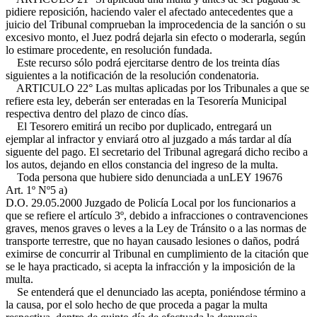
pidiere reposición, haciendo valer el afectado antecedentes que a
juicio del Tribunal comprueban la improcedencia de la sanción o su
excesivo monto, el Juez podrá dejarla sin efecto o moderarla, según
lo estimare procedente, en resolución fundada.
Este recurso sólo podrá ejercitarse dentro de los treinta días
siguientes a la notificación de la resolución condenatoria.
ARTICULO 22° Las multas aplicadas por los Tribunales a que se
refiere esta ley, deberán ser enteradas en la Tesorería Municipal
respectiva dentro del plazo de cinco días.
El Tesorero emitirá un recibo por duplicado, entregará un
ejemplar al infractor y enviará otro al juzgado a más tardar al día
siguente del pago. El secretario del Tribunal agregará dicho recibo a
los autos, dejando en ellos constancia del ingreso de la multa.
Toda persona que hubiere sido denunciada a un
LEY 19676
Art. 1º Nº5 a)
D.O. 29.05.2000
Juzgado de Policía Local por los funcionarios a
que se refiere el artículo 3º, debido a infracciones o contravenciones
graves, menos graves o leves a la Ley de Tránsito o a las normas de
transporte terrestre, que no hayan causado lesiones o daños, podrá
eximirse de concurrir al Tribunal en cumplimiento de la citación que
se le haya practicado, si acepta la infracción y la imposición de la
multa.
Se entenderá que el denunciado las acepta, poniéndose término a
la causa, por el solo hecho de que proceda a pagar la multa