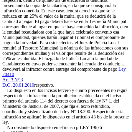
respectiva, dentro de quinto día de efectuada la denuncia,
presentando la copia de la citación, en la que se consignará la
infracción cometida. En este caso, tendrá derecho a que se le
reduzca en un 25% el valor de la multa, que se deducirá de la
cantidad a pagar. El pago deberá hacerse en la Tesorería Municipal
correspondiente al lugar en que se haya cometido la infracción, o en
la entidad recaudadora con la que haya celebrado convenio esa
Municipalidad, quienes harán llegar al Tribunal el comprobante de
pago a la brevedad. Para estos efectos, el Juez de Policía Local
remitirá al Tesorero Municipal la nómina de las infracciones con sus
correspondientes multas y el valor que resulte de la deducción del
25% antes aludida. El Juzgado de Policía Local o la unidad de
Carabineros en cuyo poder se encuentre la licencia de conducir, la
devolverá al infractor contra entrega del comprobante de pago
Ley
20410
Art. 3 Nº 3
D.O. 20.01.2010
respectivo.
Lo dispuesto en los incisos tercero y cuarto precedentes no regirá
respecto de la infracción a la prohibición establecida en el inciso
primero del artículo 114 del decreto con fuerza de ley N° 1, del
Ministerio de Justicia, de 2007, que fija el texto refundido,
coordinado y sistematizado de la ley N° 18.290. Respecto de esta
infracción se aplicará lo dispuesto en el artículo 43 bis de la presente
ley.
No obstante lo dispuesto en el inciso pr
LEY 19676