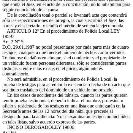
que emita el Juez, en el acto de la conciliación, no lo inhabilitan para
seguir conociendo de la causa.
De la conciliación total o parcial se levantará acta que contendrá
sólo las especificaciones del arreglo, la cual suscribirá el Juez, las
partes y el secretario, y tendrá el mérito de sentencia ejecutoriada.
ARTICULO 12° En el procedimiento de Policía Local,
LEY
18597
Art. 2 N° 5
D.O. 29.01.1987
no podrá presentarse por cada parte más de cuatro
testigos, cualquiera que fuere el número de hechos controvertidos.
Tratándose de daños en choque, si el conductor y el propietario de
un vehículo fueren personas diferentes, sólo se considerarán partes
distintas si entre ellos existe, en el juicio, algún interés
contradictorio.
No será admisible, en el procedimiento de Policía Local, la
prueba de testigos para acreditar la existencia o fecha de un acto que
sea título traslaticio del dominio de un vehículo motorizado.
En los casos de accidentes del tránsito, cuando las partes quieran
rendir prueba testimonial, deberán indicar el nombre, profesión u
oficio y residencia de los testigos en una lista que entregarán en la
Secretaría antes de las 12 horas del día hábil que precede al
designado para la audiencia. No se examinarán testigos no incluídos
en tales listas, salvo acuerdo expreso de las partes.
INCISO DEROGADO
LEY 19806
Art. 60