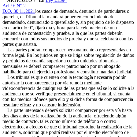
ARTICULO 7° En
Ley 21394
Art. 9º N° 2
D.O. 30.11.2021
los casos de demanda, denuncia de particulares o
querella, el Tribunal la mandará poner en conocimiento del
demandado, denunciado o querellado y, sin perjuicio de lo dispuesto
en el artículo 9°, fijará día y hora para la celebración de una
audiencia de contestación y prueba, a la que las partes deberán
concurrir con todos sus medios de prueba y que se celebrará con las
partes que asistan.
Las partes podrán comparecer personalmente o representadas en
forma legal. En los juicios en que se litiga sobre regulación de daños
y perjuicios de cuantía superior a cuatro unidades tributarias
mensuales se deberá comparecer patrocinado por un abogado
habilitado para el ejercicio profesional y constituir mandato judicial.
Los tribunales que cuenten con la tecnología necesaria podrán
autorizar la comparecencia por vía remota mediante
videoconferencia de cualquiera de las partes que así se lo solicite a la
audiencia que se verifique presencialmente en el tribunal, si cuenta
con los medios idóneos para ello y si dicha forma de comparecencia
resultare eficaz y no causare indefensión.
La parte interesada deberá solicitar comparecer por esta vía hasta
dos días antes de la realización de la audiencia, ofreciendo algún
medio de contacto, tales como número de teléfono o correo
electrónico, a efectos de que el tribunal coordine la realización de la
audiencia, solicitud que podrá realizar por el medio electrónico de