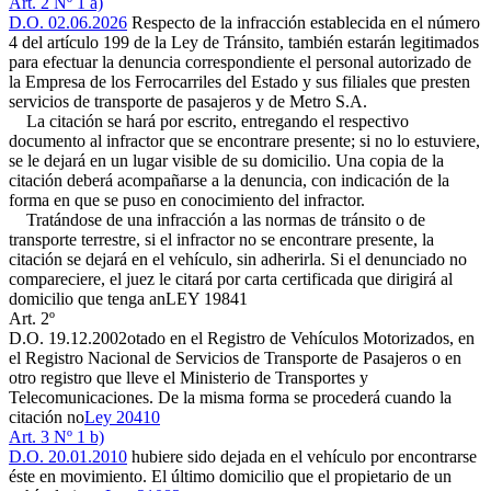
Art. 2 Nº 1 a)
D.O. 02.06.2026
Respecto de la infracción establecida en el número
4 del artículo 199 de la Ley de Tránsito, también estarán legitimados
para efectuar la denuncia correspondiente el personal autorizado de
la Empresa de los Ferrocarriles del Estado y sus filiales que presten
servicios de transporte de pasajeros y de Metro S.A.
La citación se hará por escrito, entregando el respectivo
documento al infractor que se encontrare presente; si no lo estuviere,
se le dejará en un lugar visible de su domicilio. Una copia de la
citación deberá acompañarse a la denuncia, con indicación de la
forma en que se puso en conocimiento del infractor.
Tratándose de una infracción a las normas de tránsito o de
transporte terrestre, si el infractor no se encontrare presente, la
citación se dejará en el vehículo, sin adherirla. Si el denunciado no
compareciere, el juez le citará por carta certificada que dirigirá al
domicilio que tenga an
LEY 19841
Art. 2º
D.O. 19.12.2002
otado en el Registro de Vehículos Motorizados, en
el Registro Nacional de Servicios de Transporte de Pasajeros o en
otro registro que lleve el Ministerio de Transportes y
Telecomunicaciones. De la misma forma se procederá cuando la
citación no
Ley 20410
Art. 3 Nº 1 b)
D.O. 20.01.2010
hubiere sido dejada en el vehículo por encontrarse
éste en movimiento. El último domicilio que el propietario de un