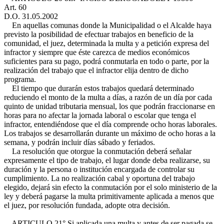
Art. 60
D.O. 31.05.2002
En aquellas comunas donde la Municipalidad o el Alcalde haya
previsto la posibilidad de efectuar trabajos en beneficio de la
comunidad, el juez, determinada la multa y a petición expresa del
infractor y siempre que éste carezca de medios económicos
suficientes para su pago, podrá conmutarla en todo o parte, por la
realización del trabajo que el infractor elija dentro de dicho
programa.
El tiempo que durarán estos trabajos quedará determinado
reduciendo el monto de la multa a días, a razón de un día por cada
quinto de unidad tributaria mensual, los que podrán fraccionarse en
horas para no afectar la jornada laboral o escolar que tenga el
infractor, entendiéndose que el día comprende ocho horas laborales.
Los trabajos se desarrollarán durante un máximo de ocho horas a la
semana, y podrán incluir días sábado y feriados.
La resolución que otorgue la conmutación deberá señalar
expresamente el tipo de trabajo, el lugar donde deba realizarse, su
duración y la persona o institución encargada de controlar su
cumplimiento. La no realización cabal y oportuna del trabajo
elegido, dejará sin efecto la conmutación por el solo ministerio de la
ley y deberá pagarse la multa primitivamente aplicada a menos que
el juez, por resolución fundada, adopte otra decisión.
ARTICULO 21° Si aplicada una multa y antes de ser pagada se