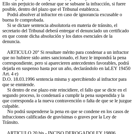
Ello sin perjuicio de ordenar que se subsane la infracción, si fuere
posible, dentro del plazo que el Tribunal establezca.
Podrá absolver al infractor en caso de ignorancia excusable o
buena fe comprobada.
Si se dictare sentencia absolutoria en materia de tránsito, el
secretario del Tribunal deberá entregar el denunciado un certificado
en que conste dicha absolución y los datos esenciales de la
denuncia.
ARTICULO 20° Si resultare mérito para condenar a un infractor
que no hubiere sido antes sancionado, el Juez le impondrá la pena
correspondiente, pero si aparecieren antecedentes favorables, podrá
dejarla en suspenso hasta por un año, declarándolo en la
LEY 19450
Art. 4 e)
D.O. 18.03.1996
sentencia misma y apercibiendo al infractor para
que se enmiende.
Si dentro de ese plazo este reincidiere, el fallo que se dicte en el
segundo proceso, lo condenará a cumplir la pena suspendida y la
que corresponda a la nueva contravención o falta de que se le juzgue
culpable.
No podrá suspenderse la pena en que se condene en los casos de
infracciones calificadas de gravísimas o graves por la Ley de
Tránsito.
ARTICULO 20 bis.- INCISO DEROGADO
LEY 19806