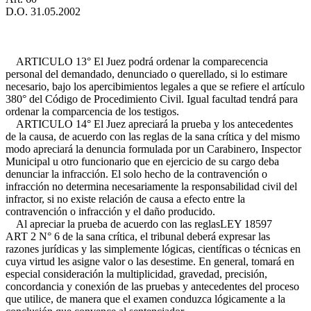
D.O. 31.05.2002
ARTICULO 13° El Juez podrá ordenar la comparecencia
personal del demandado, denunciado o querellado, si lo estimare
necesario, bajo los apercibimientos legales a que se refiere el artículo
380° del Código de Procedimiento Civil. Igual facultad tendrá para
ordenar la comparcencia de los testigos.
ARTICULO 14° El Juez apreciará la prueba y los antecedentes
de la causa, de acuerdo con las reglas de la sana crítica y del mismo
modo apreciará la denuncia formulada por un Carabinero, Inspector
Municipal u otro funcionario que en ejercicio de su cargo deba
denunciar la infracción. El solo hecho de la contravención o
infracción no determina necesariamente la responsabilidad civil del
infractor, si no existe relación de causa a efecto entre la
contravención o infracción y el daño producido.
Al apreciar la prueba de acuerdo con las reglas
LEY 18597
ART 2 N° 6
de la sana crítica, el tribunal deberá expresar las
razones jurídicas y las simplemente lógicas, científicas o técnicas en
cuya virtud les asigne valor o las desestime. En general, tomará en
especial consideración la multiplicidad, gravedad, precisión,
concordancia y conexión de las pruebas y antecedentes del proceso
que utilice, de manera que el examen conduzca lógicamente a la