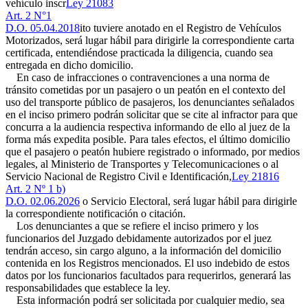
vehículo inscr
Ley 21083
Art. 2 N°1
D.O. 05.04.2018
ito tuviere anotado en el Registro de Vehículos
Motorizados, será lugar hábil para dirigirle la correspondiente carta
certificada, entendiéndose practicada la diligencia, cuando sea
entregada en dicho domicilio.
En caso de infracciones o contravenciones a una norma de
tránsito cometidas por un pasajero o un peatón en el contexto del
uso del transporte público de pasajeros, los denunciantes señalados
en el inciso primero podrán solicitar que se cite al infractor para que
concurra a la audiencia respectiva informando de ello al juez de la
forma más expedita posible. Para tales efectos, el último domicilio
que el pasajero o peatón hubiere registrado o informado, por medios
legales, al Ministerio de Transportes y Telecomunicaciones o al
Servicio Nacional de Registro Civil e Identificación,
Ley 21816
Art. 2 Nº 1 b)
D.O. 02.06.2026
o Servicio Electoral, será lugar hábil para dirigirle
la correspondiente notificación o citación.
Los denunciantes a que se refiere el inciso primero y los
funcionarios del Juzgado debidamente autorizados por el juez
tendrán acceso, sin cargo alguno, a la información del domicilio
contenida en los Registros mencionados. El uso indebido de estos
datos por los funcionarios facultados para requerirlos, generará las
responsabilidades que establece la ley.
Esta información podrá ser solicitada por cualquier medio, sea