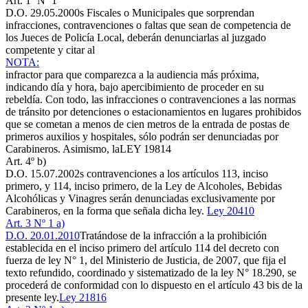
Art. 1º Nº 1
D.O. 29.05.2000
s Fiscales o Municipales que sorprendan
infracciones, contravenciones o faltas que sean de competencia de
los Jueces de Policía Local, deberán denunciarlas al juzgado
competente y citar al
NOTA:
infractor para que comparezca a la audiencia más próxima,
indicando día y hora, bajo apercibimiento de proceder en su
rebeldía. Con todo, las infracciones o contravenciones a las normas
de tránsito por detenciones o estacionamientos en lugares prohibidos
que se cometan a menos de cien metros de la entrada de postas de
primeros auxilios y hospitales, sólo podrán ser denunciadas por
Carabineros. Asimismo, la
LEY 19814
Art. 4º b)
D.O. 15.07.2002
s contravenciones a los artículos 113, inciso
primero, y 114, inciso primero, de la Ley de Alcoholes, Bebidas
Alcohólicas y Vinagres serán denunciadas exclusivamente por
Carabineros, en la forma que señala dicha ley.
Ley 20410
Art. 3 Nº 1 a)
D.O. 20.01.2010
Tratándose de la infracción a la prohibición
establecida en el inciso primero del artículo 114 del decreto con
fuerza de ley N° 1, del Ministerio de Justicia, de 2007, que fija el
texto refundido, coordinado y sistematizado de la ley N° 18.290, se
procederá de conformidad con lo dispuesto en el artículo 43 bis de la
presente ley.
Ley 21816