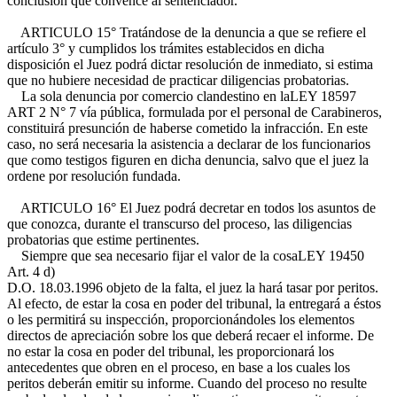
conclusión que convence al sentenciador.
ARTICULO 15° Tratándose de la denuncia a que se refiere el
artículo 3° y cumplidos los trámites establecidos en dicha
disposición el Juez podrá dictar resolución de inmediato, si estima
que no hubiere necesidad de practicar diligencias probatorias.
La sola denuncia por comercio clandestino en la
LEY 18597
ART 2 N° 7
vía pública, formulada por el personal de Carabineros,
constituirá presunción de haberse cometido la infracción. En este
caso, no será necesaria la asistencia a declarar de los funcionarios
que como testigos figuren en dicha denuncia, salvo que el juez la
ordene por resolución fundada.
ARTICULO 16° El Juez podrá decretar en todos los asuntos de
que conozca, durante el transcurso del proceso, las diligencias
probatorias que estime pertinentes.
Siempre que sea necesario fijar el valor de la cosa
LEY 19450
Art. 4 d)
D.O. 18.03.1996
objeto de la falta, el juez la hará tasar por peritos.
Al efecto, de estar la cosa en poder del tribunal, la entregará a éstos
o les permitirá su inspección, proporcionándoles los elementos
directos de apreciación sobre los que deberá recaer el informe. De
no estar la cosa en poder del tribunal, les proporcionará los
antecedentes que obren en el proceso, en base a los cuales los
peritos deberán emitir su informe. Cuando del proceso no resulte