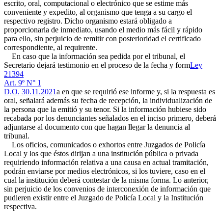
escrito, oral, computacional o electrónico que se estime más
conveniente y expedito, al organismo que tenga a su cargo el
respectivo registro. Dicho organismo estará obligado a
proporcionarla de inmediato, usando el medio más fácil y rápido
para ello, sin perjuicio de remitir con posterioridad el certificado
correspondiente, al requirente.
En caso que la información sea pedida por el tribunal, el
Secretario dejará testimonio en el proceso de la fecha y form
Ley
21394
Art. 9º N° 1
D.O. 30.11.2021
a en que se requirió ese informe y, si la respuesta es
oral, señalará además su fecha de recepción, la individualización de
la persona que la emitió y su tenor. Si la información hubiese sido
recabada por los denunciantes señalados en el inciso primero, deberá
adjuntarse al documento con que hagan llegar la denuncia al
tribunal.
Los oficios, comunicados o exhortos entre Juzgados de Policía
Local y los que éstos dirijan a una institución pública o privada
requiriendo información relativa a una causa en actual tramitación,
podrán enviarse por medios electrónicos, si los tuviere, caso en el
cual la institución deberá contestar de la misma forma. Lo anterior,
sin perjuicio de los convenios de interconexión de información que
pudieren existir entre el Juzgado de Policía Local y la Institución
respectiva.