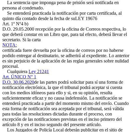
La sentencia que imponga pena de prisión será notificada en
persona al condenado.
Se entenderá practicada la notificación por carta certificada, al
quinto día contado desde la fecha de su
LEY 19676
Art. 1º Nº4 b)
D.O. 29.05.2000
recepción por la oficina de Correos respectiva, lo
que deberá constar en un Libro que, para tal efecto, deberá llevar el
secretario. Si la carta
NOTA:
certificada fuere devuelta por la oficina de correos por no haberse
podido entregar al destinatario, se adherirá al expediente. Lo anterior
es sin perjuicio de la aplicación de las reglas generales sobre nulidad
procesal.
Cualquiera
Ley 21241
Art. ÚNICO N° 1
D.O. 30.06.2020
de las partes podrá solicitar para sí una forma de
notificación electrónica, la que el tribunal podrá aceptar si cuenta
con los medios idóneos para ello y si, en su opinión, resulta
suficientemente eficaz y no causa indefensión. La notificación se
entenderá practicada a partir del momento mismo del envío. Cuando
esta forma de notificación sea aceptada por el tribunal, será válida
para todas las resoluciones dictadas durante el proceso, con
excepción de las notificaciones previstas en el inciso primero del
artículo 8 y en el inciso segundo del presente artículo.
Los Juzgados de Policía Local deberán publicitar en el sitio de