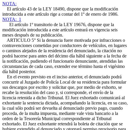
NOTA:
El artículo 43 de la LEY 18490, dispone que la modificación
introducida a este artículo rige a contar del 1º de enero de 1986.
NOTA: 1
El artículo 1º transitorio de la LEY 19676, dispone que la
modificación introducida a este artículo entrará en vigencia seis
meses después de su publicación.
ARTICULO 5° Si la denuncia fuere motivada por infracciones o
contravenciones cometidas por conductores de vehículos, en lugares
o caminos alejados de la residencia del denunciado, la citación no
podrá hacerse para antes del décimo día hábil siguiente a la fecha de
la notificación, pudiendo el funcionario denunciante, atendidas las
circunstancias de cada caso, extender ese término hasta el vigésimo
día hábil posterior.
En el evento previsto en el inciso anterior, el denunciado podrá
concurrir al Juzgado de Policía Local de su residencia para formular
sus descargos por escrito y solicitar que, por medio de exhorto, se
recabe la resolución del caso y, si corresponde, el envío de la
licencia retenida a dicho Tribunal. El Juez exhortado comunicará al
exhortante la sentencia dictada, acompañando la licencia, en su caso,
la cual sólo podrá ser devuelta al denunciado previo pago, cuando
proceda, de la multa impuesta, mediante vale vista bancario a la
orden de la Tesorería Municipal correspondiente al Tribunal
exhortado. El Juez exhortante retendrá la boleta de citación que se
hubiere extendido al denunciado y otorgará permiso provisorio para