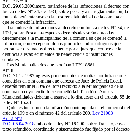
Art. 1º Nº5 b)
D.O. 29.05.2000
imero, tratándose de las infracciones al decreto con
fuerza de ley N° 34, de 1931, sobre pesca y a su reglamentación, la
multa deberá enterarse en la Tesorería Municipal de la comuna en
que se cometió la infracción.
Tratándose de infracciones al decreto con fuerza de ley N° 34, de
1931, sobre Pesca, las especies decomisadas serán enviadas
directamente a la municipalidad de la comuna en que se cometió la
infracción, con excepción de los productos hidrobiológicos que
podrán ser destinados directamente por el juez que conoce de la
denuncia a establecimientos de beneficencia o instituciones
similares.
Las Municipalidades que perciban
LEY 18681
Art. 8
D.O. 31.12.1987
ingresos por conceptos de multas por infracciones
cometidas en otra comuna que carezca de Juez de Policía Local,
deberán remitir el 80% del total recibido a la Municipalidad de la
comuna en cuyo territorio se cometió la infracción. Ambas
Municipalidades deberán ajustarse a lo dispuesto en el artículo 55 de
la ley N° 15.231.
Quienes incurran en la infracción contemplada en el número 4 del
artículo 199 o en el número 42 del artículo 200,
Ley 21083
Art. 2 N°2
D.O. 05.04.2018
ambos de la ley N° 18.290, sobre Tránsito, cuyo
texto refundido, coordinado y sistematizado fue fijado por el decreto