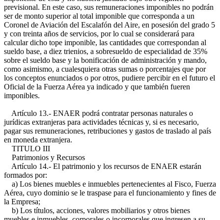
previsional. En este caso, sus remuneraciones imponibles no podrán
ser de monto superior al total imponible que corresponda a un
Coronel de Aviación del Escalafón del Aire, en posesión del grado 5
y con treinta años de servicios, por lo cual se considerará para
calcular dicho tope imponible, las cantidades que correspondan al
sueldo base, a diez trienios, a sobresueldo de especialidad de 35%
sobre el sueldo base y la bonificación de administración y mando,
como asimismo, a cualesquiera otras sumas o porcentajes que por
los conceptos enunciados o por otros, pudiere percibir en el futuro el
Oficial de la Fuerza Aérea ya indicado y que también fueren
imponibles.
Artículo 13.- ENAER podrá contratar personas naturales o
jurídicas extranjeras para actividades técnicas y, si es necesario,
pagar sus remuneraciones, retribuciones y gastos de traslado al país
en moneda extranjera.
TITULO III
Patrimonios y Recursos
Artículo 14.- El patrimonio y los recursos de ENAER estarán
formados por:
a) Los bienes muebles e inmuebles pertenecientes al Fisco, Fuerza
Aérea, cuyo dominio se le traspase para el funcionamiento y fines de
la Empresa;
b) Los títulos, acciones, valores mobiliarios y otros bienes
muebles e inmuebles, corporales o incorporales que ingresen a su