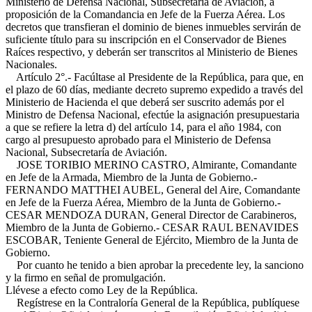
Ministerio de Defensa Nacional, Subsecretaría de Aviación, a
proposición de la Comandancia en Jefe de la Fuerza Aérea. Los
decretos que transfieran el dominio de bienes inmuebles servirán de
suficiente título para su inscripción en el Conservador de Bienes
Raíces respectivo, y deberán ser transcritos al Ministerio de Bienes
Nacionales.
Artículo 2°.- Facúltase al Presidente de la República, para que, en
el plazo de 60 días, mediante decreto supremo expedido a través del
Ministerio de Hacienda el que deberá ser suscrito además por el
Ministro de Defensa Nacional, efectúe la asignación presupuestaria
a que se refiere la letra d) del artículo 14, para el año 1984, con
cargo al presupuesto aprobado para el Ministerio de Defensa
Nacional, Subsecretaría de Aviación.
JOSE TORIBIO MERINO CASTRO, Almirante, Comandante
en Jefe de la Armada, Miembro de la Junta de Gobierno.-
FERNANDO MATTHEI AUBEL, General del Aire, Comandante
en Jefe de la Fuerza Aérea, Miembro de la Junta de Gobierno.-
CESAR MENDOZA DURAN, General Director de Carabineros,
Miembro de la Junta de Gobierno.- CESAR RAUL BENAVIDES
ESCOBAR, Teniente General de Ejército, Miembro de la Junta de
Gobierno.
Por cuanto he tenido a bien aprobar la precedente ley, la sanciono
y la firmo en señal de promulgación.
Llévese a efecto como Ley de la República.
Regístrese en la Contraloría General de la República, publíquese