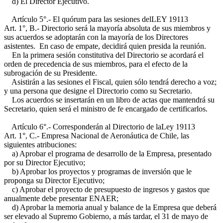
d) El Director Ejecutivo.
Artículo 5°.- El quórum para las sesiones del
LEY 19113
Art. 1°, B.-
Directorio será la mayoría absoluta de sus miembros y
sus acuerdos se adoptarán con la mayoría de los Directores
asistentes. En caso de empate, decidirá quien presida la reunión.
En la primera sesión constitutiva del Directorio se acordará el
orden de precedencia de sus miembros, para el efecto de la
subrogación de su Presidente.
Asistirán a las sesiones el Fiscal, quien sólo tendrá derecho a voz;
y una persona que designe el Directorio como su Secretario.
Los acuerdos se insertarán en un libro de actas que mantendrá su
Secretario, quien será el ministro de fe encargado de certificarlos.
Artículo 6°.- Corresponderán al Directorio de la
Ley 19113
Art. 1°, C.-
Empresa Nacional de Aeronáutica de Chile, las
siguientes atribuciones:
a) Aprobar el programa de desarrollo de la Empresa, presentado
por su Director Ejecutivo;
b) Aprobar los proyectos y programas de inversión que le
proponga su Director Ejecutivo;
c) Aprobar el proyecto de presupuesto de ingresos y gastos que
anualmente debe presentar ENAER;
d) Aprobar la memoria anual y balance de la Empresa que deberá
ser elevado al Supremo Gobierno, a más tardar, el 31 de mayo de