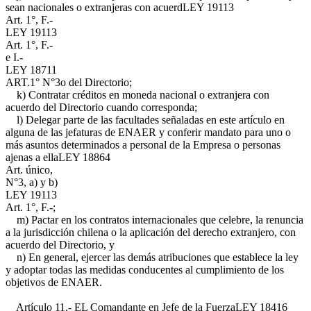
sean nacionales o extranjeras con acuerd
LEY 19113
Art. 1°, F.-
LEY 19113
Art. 1°, F.-
e I.-
LEY 18711
ART.1° N°3
o del Directorio;
k) Contratar créditos en moneda nacional o extranjera con
acuerdo del Directorio cuando corresponda;
l) Delegar parte de las facultades señaladas en este artículo en
alguna de las jefaturas de ENAER y conferir mandato para uno o
más asuntos determinados a personal de la Empresa o personas
ajenas a ella
LEY 18864
Art. único,
N°3, a) y b)
LEY 19113
Art. 1°, F.-
;
m) Pactar en los contratos internacionales que celebre, la renuncia
a la jurisdicción chilena o la aplicación del derecho extranjero, con
acuerdo del Directorio, y
n) En general, ejercer las demás atribuciones que establece la ley
y adoptar todas las medidas conducentes al cumplimiento de los
objetivos de ENAER.
Artículo 11.- EL Comandante en Jefe de la Fuerza
LEY 18416