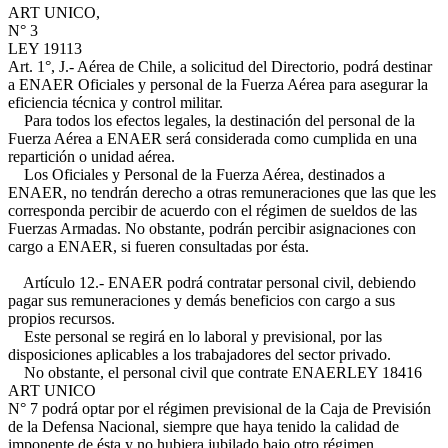
ART UNICO,
N° 3
LEY 19113
Art. 1°, J.-
Aérea de Chile, a solicitud del Directorio, podrá destinar
a ENAER Oficiales y personal de la Fuerza Aérea para asegurar la
eficiencia técnica y control militar.
Para todos los efectos legales, la destinación del personal de la
Fuerza Aérea a ENAER será considerada como cumplida en una
repartición o unidad aérea.
Los Oficiales y Personal de la Fuerza Aérea, destinados a
ENAER, no tendrán derecho a otras remuneraciones que las que les
corresponda percibir de acuerdo con el régimen de sueldos de las
Fuerzas Armadas. No obstante, podrán percibir asignaciones con
cargo a ENAER, si fueren consultadas por ésta.
Artículo 12.- ENAER podrá contratar personal civil, debiendo
pagar sus remuneraciones y demás beneficios con cargo a sus
propios recursos.
Este personal se regirá en lo laboral y previsional, por las
disposiciones aplicables a los trabajadores del sector privado.
No obstante, el personal civil que contrate ENAER
LEY 18416
ART UNICO
N° 7
podrá optar por el régimen previsional de la Caja de Previsión
de la Defensa Nacional, siempre que haya tenido la calidad de
imponente de ésta y no hubiera jubilado bajo otro régimen