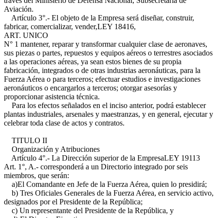
través del Ministerio de Defensa Nacional, Subsecretaría de
Aviación.
Artículo 3°.- El objeto de la Empresa será diseñar, construir,
fabricar, comercializar, vender,
LEY 18416,
ART. UNICO
N° 1
mantener, reparar y transformar cualquier clase de aeronaves,
sus piezas o partes, repuestos y equipos aéreos o terrestres asociados
a las operaciones aéreas, ya sean estos bienes de su propia
fabricación, integrados o de otras industrias aeronáuticas, para la
Fuerza Aérea o para terceros; efectuar estudios e investigaciones
aeronáuticos o encargarlos a terceros; otorgar asesorías y
proporcionar asistencia técnica.
Para los efectos señalados en el inciso anterior, podrá establecer
plantas industriales, arsenales y maestranzas, y en general, ejecutar y
celebrar toda clase de actos y contratos.
TITULO II
Organización y Atribuciones
Artículo 4°.- La Dirección superior de la Empresa
LEY 19113
Art. 1°, A.-
corresponderá a un Directorio integrado por seis
miembros, que serán:
a)El Comandante en Jefe de la Fuerza Aérea, quien lo presidirá;
b) Tres Oficiales Generales de la Fuerza Aérea, en servicio activo,
designados por el Presidente de la República;
c) Un representante del Presidente de la República, y