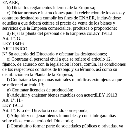
ENAER;
b) Dictar los reglamentos internos de la Empresa;
c) Dictar normas e instrucciones para la celebración de los actos y
contratos destinados a cumplir los fines de ENAER, incluyéndose
aquellas a que deberá ceñirse el precio de venta de los bienes y
servicios que la Empresa comercialice, produzca o proporcione;
d) Fijar la planta del personal de la Empresa co
LEY 19113
Art. 1°, G.-
LEY 18416
ART UNICO
N° 6
n acuerdo del Directorio y efectuar las designaciones;
e) Contratar el personal civil a que se refiere el artículo 12,
fijando, de acuerdo con la legislación laboral común, las condiciones
de los respectivos contratos de trabajo y su término, así como su
distribución en la Planta de la Empresa;
f) Contratar a las personas naturales o jurídicas extranjeras a que
se refiere el artículo 13;
g) Contratar licencias de producción;
h) Adquirir y enajenar bienes muebles con acuerd
LEY 19113
Art. 1°, H.-
LEY 19113
Art. 1°, F.-
o del Directorio cuando corresponda;
i) Adquirir y enajenar bienes inmuebles y constituir garantías
sobre ellos, con acuerdo del Directorio;
j) Constituir o formar parte de sociedades públicas o privadas, ya