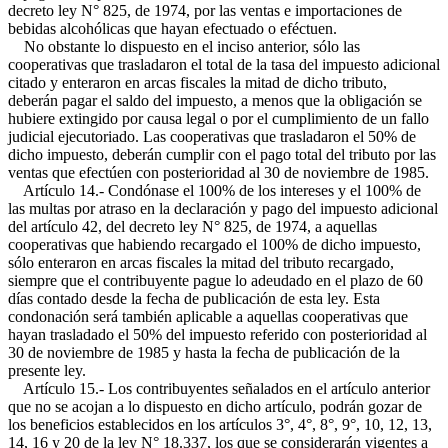
decreto ley N° 825, de 1974, por las ventas e importaciones de
bebidas alcohólicas que hayan efectuado o eféctuen.
No obstante lo dispuesto en el inciso anterior, sólo las
cooperativas que trasladaron el total de la tasa del impuesto adicional
citado y enteraron en arcas fiscales la mitad de dicho tributo,
deberán pagar el saldo del impuesto, a menos que la obligación se
hubiere extingido por causa legal o por el cumplimiento de un fallo
judicial ejecutoriado. Las cooperativas que trasladaron el 50% de
dicho impuesto, deberán cumplir con el pago total del tributo por las
ventas que efectúen con posterioridad al 30 de noviembre de 1985.
Artículo 14.- Condónase el 100% de los intereses y el 100% de
las multas por atraso en la declaración y pago del impuesto adicional
del artículo 42, del decreto ley N° 825, de 1974, a aquellas
cooperativas que habiendo recargado el 100% de dicho impuesto,
sólo enteraron en arcas fiscales la mitad del tributo recargado,
siempre que el contribuyente pague lo adeudado en el plazo de 60
días contado desde la fecha de publicación de esta ley. Esta
condonación será también aplicable a aquellas cooperativas que
hayan trasladado el 50% del impuesto referido con posterioridad al
30 de noviembre de 1985 y hasta la fecha de publicación de la
presente ley.
Artículo 15.- Los contribuyentes señalados en el artículo anterior
que no se acojan a lo dispuesto en dicho artículo, podrán gozar de
los beneficios establecidos en los artículos 3°, 4°, 8°, 9°, 10, 12, 13,
14, 16 y 20 de la ley N° 18.337, los que se considerarán vigentes a