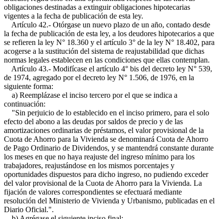
obligaciones destinadas a extinguir obligaciones hipotecarias
vigentes a la fecha de publicación de esta ley.
Artículo 42.- Otórgase un nuevo plazo de un año, contado desde
la fecha de publicación de esta ley, a los deudores hipotecarios a que
se refieren la ley N° 18.360 y el artículo 3° de la ley N° 18.402, para
acogerse a la sustitución del sistema de reajustabilidad que dichas
normas legales establecen en las condiciones que ellas contemplan.
Artículo 43.- Modifícase el artículo 4° bis del decreto ley N° 539,
de 1974, agregado por el decreto ley N° 1.506, de 1976, en la
siguiente forma:
a) Reemplázase el inciso tercero por el que se indica a
continuación:
"Sin perjuicio de lo establecido en el inciso primero, para el solo
efecto del abono a las deudas por saldos de precio y de las
amortizaciones ordinarias de préstamos, el valor provisional de la
Cuota de Ahorro para la Vivienda se denominará Cuota de Ahorro
de Pago Ordinario de Dividendos, y se mantendrá constante durante
los meses en que no haya reajuste del ingreso mínimo para los
trabajadores, reajustándose en los mismos porcentajes y
oportunidades dispuestos para dicho ingreso, no pudiendo exceder
del valor provisional de la Cuota de Ahorro para la Vivienda. La
fijación de valores correspondientes se efectuará mediante
resolución del Ministerio de Vivienda y Urbanismo, publicadas en el
Diario Oficial.".
b) Agrégase el siguiente inciso final: