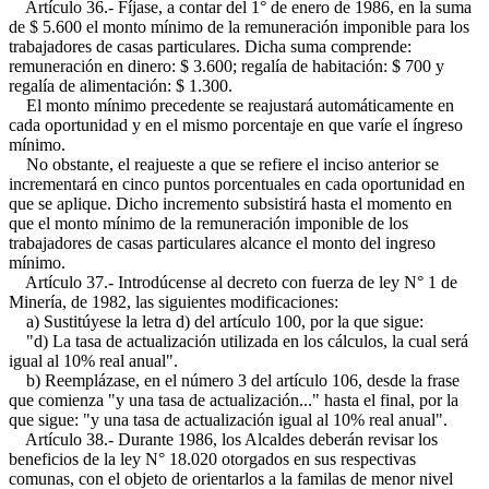
Artículo 36.- Fíjase, a contar del 1° de enero de 1986, en la suma
de $ 5.600 el monto mínimo de la remuneración imponible para los
trabajadores de casas particulares. Dicha suma comprende:
remuneración en dinero: $ 3.600; regalía de habitación: $ 700 y
regalía de alimentación: $ 1.300.
El monto mínimo precedente se reajustará automáticamente en
cada oportunidad y en el mismo porcentaje en que varíe el íngreso
mínimo.
No obstante, el reajueste a que se refiere el inciso anterior se
incrementará en cinco puntos porcentuales en cada oportunidad en
que se aplique. Dicho incremento subsistirá hasta el momento en
que el monto mínimo de la remuneración imponible de los
trabajadores de casas particulares alcance el monto del ingreso
mínimo.
Artículo 37.- Introdúcense al decreto con fuerza de ley N° 1 de
Minería, de 1982, las siguientes modificaciones:
a) Sustitúyese la letra d) del artículo 100, por la que sigue:
"d) La tasa de actualización utilizada en los cálculos, la cual será
igual al 10% real anual".
b) Reemplázase, en el número 3 del artículo 106, desde la frase
que comienza "y una tasa de actualización..." hasta el final, por la
que sigue: "y una tasa de actualización igual al 10% real anual".
Artículo 38.- Durante 1986, los Alcaldes deberán revisar los
beneficios de la ley N° 18.020 otorgados en sus respectivas
comunas, con el objeto de orientarlos a la familas de menor nivel