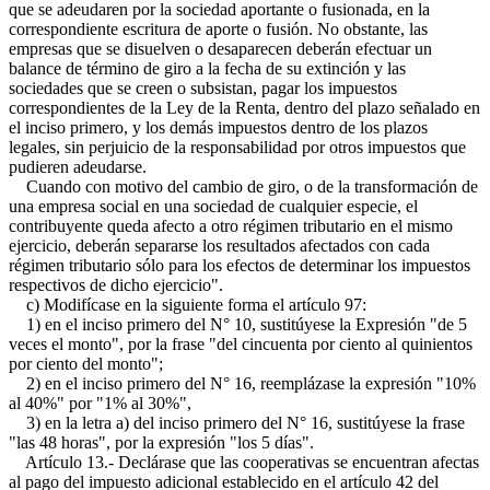
que se adeudaren por la sociedad aportante o fusionada, en la
correspondiente escritura de aporte o fusión. No obstante, las
empresas que se disuelven o desaparecen deberán efectuar un
balance de término de giro a la fecha de su extinción y las
sociedades que se creen o subsistan, pagar los impuestos
correspondientes de la Ley de la Renta, dentro del plazo señalado en
el inciso primero, y los demás impuestos dentro de los plazos
legales, sin perjuicio de la responsabilidad por otros impuestos que
pudieren adeudarse.
Cuando con motivo del cambio de giro, o de la transformación de
una empresa social en una sociedad de cualquier especie, el
contribuyente queda afecto a otro régimen tributario en el mismo
ejercicio, deberán separarse los resultados afectados con cada
régimen tributario sólo para los efectos de determinar los impuestos
respectivos de dicho ejercicio".
c) Modifícase en la siguiente forma el artículo 97:
1) en el inciso primero del N° 10, sustitúyese la Expresión "de 5
veces el monto", por la frase "del cincuenta por ciento al quinientos
por ciento del monto";
2) en el inciso primero del N° 16, reemplázase la expresión "10%
al 40%" por "1% al 30%",
3) en la letra a) del inciso primero del N° 16, sustitúyese la frase
"las 48 horas", por la expresión "los 5 días".
Artículo 13.- Declárase que las cooperativas se encuentran afectas
al pago del impuesto adicional establecido en el artículo 42 del