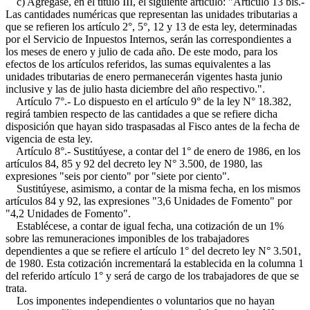
c) Agrégase, en el título III, el siguiente artículo: "Artículo 13 bis.-
Las cantidades numéricas que representan las unidades tributarias a
que se refieren los artículo 2°, 5°, 12 y 13 de esta ley, determinadas
por el Servicio de Inpuestos Internos, serán las correspondientes a
los meses de enero y julio de cada año. De este modo, para los
efectos de los artículos referidos, las sumas equivalentes a las
unidades tributarias de enero permanecerán vigentes hasta junio
inclusive y las de julio hasta diciembre del año respectivo.".
Artículo 7°.- Lo dispuesto en el artículo 9° de la ley N° 18.382,
regirá tambien respecto de las cantidades a que se refiere dicha
disposición que hayan sido traspasadas al Fisco antes de la fecha de
vigencia de esta ley.
Artículo 8°.- Sustitúyese, a contar del 1° de enero de 1986, en los
artículos 84, 85 y 92 del decreto ley N° 3.500, de 1980, las
expresiones "seis por ciento" por "siete por ciento".
Sustitúyese, asimismo, a contar de la misma fecha, en los mismos
artículos 84 y 92, las expresiones "3,6 Unidades de Fomento" por
"4,2 Unidades de Fomento".
Establécese, a contar de igual fecha, una cotización de un 1%
sobre las remuneraciones imponibles de los trabajadores
dependientes a que se refiere el artículo 1° del decreto ley N° 3.501,
de 1980. Esta cotización incrementará la establecida en la columna 1
del referido artículo 1° y será de cargo de los trabajadores de que se
trata.
Los imponentes independientes o voluntarios que no hayan