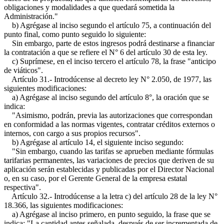
obligaciones y modalidades a que quedará sometida la
Administración."
b) Agrégase al inciso segundo el artículo 75, a continuación del
punto final, como punto seguido lo siguiente:
Sin embargo, parte de estos ingresos podrá destinarse a financiar
la contratación a que se refiere el N° 6 del artículo 30 de esta ley.
c) Suprímese, en el inciso tercero el artículo 78, la frase "anticipo
de viáticos".
Artículo 31.- Introdúcense al decreto ley N° 2.050, de 1977, las
siguientes modificaciones:
a) Agrégase al inciso segundo del artículo 8°, la oración que se
indica:
"Asimismo, podrán, previa las autorizaciones que correspondan
en conformidad a las normas vigentes, contratar créditos externos o
internos, con cargo a sus propios recursos".
b) Agrégase al artículo 14, el siguiente inciso segundo:
"Sin embargo, cuando las tarifas se aprueben mediante fórmulas
tarifarias permanentes, las variaciones de precios que deriven de su
aplicación serán establecidas y publicadas por el Director Nacional
o, en su caso, por el Gerente General de la empresa estatal
respectiva".
Artículo 32.- Introdúcense a la letra c) del artículo 28 de la ley N°
18.366, las siguientes modificaciones:
a) Agrégase al inciso primero, en punto seguido, la frase que se
indica: "La cantidad antes señalada, después de ser incrementada de