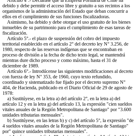
Artículo 4°.- Declárase que la Empresa Portuaria de Chile ha
debido y debe permitir el acceso libre y gratuito a sus recintos a los
organismos de la administración del Estado que deban concurrir a
ellos en el cumplimiento de sus funciones fiscalizadoras.
Asimismo, ha debido y debe otorgar el uso gratuito de los bienes
inmuebles de su partrimonio para el cumplimiento de esas tareas de
fiscalización.
Artículo 5°.- el plazo de suspensión del cobro del impuesto
territorial establecido en el artículo 2° del decreto ley N° 3.256, de
1980, respecto de las reservas indígenas que se encontraban en
proceso de división a la fecha de dicho texto legal, se mantendrá
mientras dure dicho proceso y como máximo, hasta el 31 de
diciembre de 1989.
Artículo 6°.- Introdúcense las siguientes modificaciones al decreto
con fuerza de ley N° 353, de 1960, cuyo texto refundido,
coordinado y sistematizado fue fijado por el decreto supremo N°
404, de Hacienda, publicado en el Diario Oficial de 29 de agosto de
1978:
a) Sustitúyese, en la letra a) del artículo 2°, en la letra a) del
artículo 12 y en la letra g) del artículo 13, la expresión "cien sueldos
vitales anuales de la Región Metropolitana de Santiago" por "3.600
unidades tributarias mensuales".
b) Sustitúyese, en las letras b) y c) del artículo 5°, la expresión "de
4 sueldos vitales anuales de la Región Metropolitana de Santiago"
por" quince unidades tributarias mensuales".