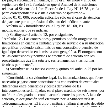
los pagos efectuados a médicos, entre el 1° de enero y el 30 de
septiembre de 1985, fundado en que el Arancel de Prestaciones
relativas al Sistema de Libre Elección de la Ley N° 16.781, en la
parte correspondiente a visita a enfermo hospitalizado -
código 01-01-006, procedía aplicarlos sólo en el caso de atención
del paciente por un profesional distinto del médico tratante.
Artículo 47.- Introdúcense en la Ley N° 18.168, las
modificaciones que se indican:
a) Sustitúyese el artículo 12, por el siguiente:
"Artículo 12.- Las concesiones y permisos podrán otorgarse sin
limitaciones en cuanto a cantidad y tipo de servicio o a su ubicación
geográfica, pudiendo existir más de una concesión o permiso de
igual tipo de servicio en la misma área geográfica. El otorgamiento
de las concesiones y permisos se efectuará de acuerdo con los
procedimientos que fija esta ley, sus reglamentos y las normas
técnicas pertinentes".
b) Sustitúyense los incisos cuarto y quinto del artículo 25 por los
siguientes:
"Constituida la servidumbre legal, las indemnizaciones que fuere
necesario pagarse entre concesionarios con motivo de eventuales
diferencias entre beneficios y costos derivados de las
interconexiones serán fijadas, en el plazo máximo de seis meses, por
un árbitro designado de común acuerdo entre las partes. A falta de
acuerdo, la designación será efectuada por la Subsecretaría de
Telecumunicaciones. El árbitro tramitará y fallará el asunto debatido