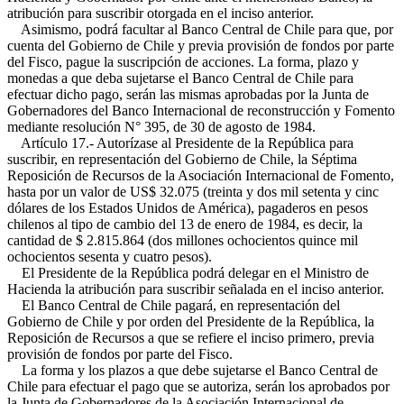
atribución para suscribir otorgada en el inciso anterior.
Asimismo, podrá facultar al Banco Central de Chile para que, por
cuenta del Gobierno de Chile y previa provisión de fondos por parte
del Fisco, pague la suscripción de acciones. La forma, plazo y
monedas a que deba sujetarse el Banco Central de Chile para
efectuar dicho pago, serán las mismas aprobadas por la Junta de
Gobernadores del Banco Internacional de reconstrucción y Fomento
mediante resolución N° 395, de 30 de agosto de 1984.
Artículo 17.- Autorízase al Presidente de la República para
suscribir, en representación del Gobierno de Chile, la Séptima
Reposición de Recursos de la Asociación Internacional de Fomento,
hasta por un valor de US$ 32.075 (treinta y dos mil setenta y cinc
dólares de los Estados Unidos de América), pagaderos en pesos
chilenos al tipo de cambio del 13 de enero de 1984, es decir, la
cantidad de $ 2.815.864 (dos millones ochocientos quince mil
ochocientos sesenta y cuatro pesos).
El Presidente de la República podrá delegar en el Ministro de
Hacienda la atribución para suscribir señalada en el inciso anterior.
El Banco Central de Chile pagará, en representación del
Gobierno de Chile y por orden del Presidente de la República, la
Reposición de Recursos a que se refiere el inciso primero, previa
provisión de fondos por parte del Fisco.
La forma y los plazos a que debe sujetarse el Banco Central de
Chile para efectuar el pago que se autoriza, serán los aprobados por
la Junta de Gobernadores de la Asociación Internacional de