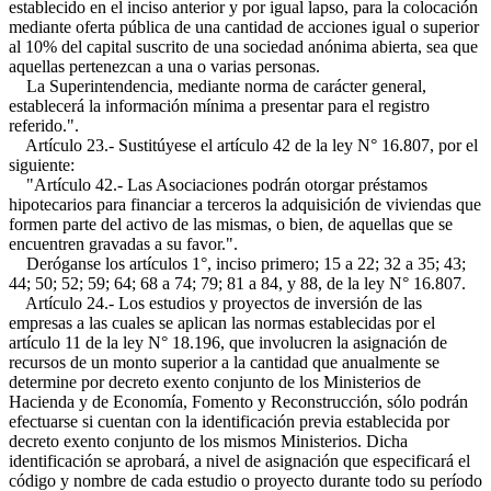
establecido en el inciso anterior y por igual lapso, para la colocación
mediante oferta pública de una cantidad de acciones igual o superior
al 10% del capital suscrito de una sociedad anónima abierta, sea que
aquellas pertenezcan a una o varias personas.
La Superintendencia, mediante norma de carácter general,
establecerá la información mínima a presentar para el registro
referido.".
Artículo 23.- Sustitúyese el artículo 42 de la ley N° 16.807, por el
siguiente:
"Artículo 42.- Las Asociaciones podrán otorgar préstamos
hipotecarios para financiar a terceros la adquisición de viviendas que
formen parte del activo de las mismas, o bien, de aquellas que se
encuentren gravadas a su favor.".
Deróganse los artículos 1°, inciso primero; 15 a 22; 32 a 35; 43;
44; 50; 52; 59; 64; 68 a 74; 79; 81 a 84, y 88, de la ley N° 16.807.
Artículo 24.- Los estudios y proyectos de inversión de las
empresas a las cuales se aplican las normas establecidas por el
artículo 11 de la ley N° 18.196, que involucren la asignación de
recursos de un monto superior a la cantidad que anualmente se
determine por decreto exento conjunto de los Ministerios de
Hacienda y de Economía, Fomento y Reconstrucción, sólo podrán
efectuarse si cuentan con la identificación previa establecida por
decreto exento conjunto de los mismos Ministerios. Dicha
identificación se aprobará, a nivel de asignación que especificará el
código y nombre de cada estudio o proyecto durante todo su período