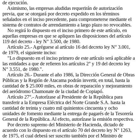
de ejecución.
Asimismo, las empresas aludidas requerirán de autorización
previa, que se otorgará por decreto expedido en los términos
señalados en el inciso precedente, para comprometerse mediante el
sistema de contratos de arrendamiento a largo plazo no revocables.
No regirá lo dispuesto en el inciso primero de este artículo, en
aquellas empresas en que se apliquen las disposiciones del artículo
119 del decreto - ley N° 3.500, de 1980.
Artículo 25.- Agréguese al artículo 16 del decreto ley N° 3.001,
de 1979, el siguiente inciso:
"Lo dispuesto en el inciso primero de este artículo será aplicable a
las entidades a que de refieren los artículos 2° y 19 del decreto ley
N° 3.551, de 1980.".
Artículo 26.- Durante el año 1986, la Dirección General de Obras
Públicas y la Región de Atacama podrán invertir, en total, hasta la
cantidad de $ 25.000 miles, en obras de reparación y mejoramiento
del aeródromo Chamonate de la ciudad de Copiapó.
Artículo 27°.- Autorízase al Presidente de la República para
transferir a la Empresa Eléctrica del Norte Grande S.A. hasta la
cantidad de treinta y cuatro mil quinientos cincuenta y ocho
unidades de fomento mediante la entrega de pagarés de la Tesorería
General de la República. Al efecto, autorízase la emisión respectiva.
Por decreto supremo del Ministerio de Hacienda, dictado de
acuerdo con lo dispuesto en el artículo 70 del decreto ley N° 1263,
de 1975, el cual deberá ser suscrito también por el Ministro de