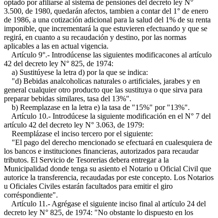
optado por afiliarse al sistema de pensiones del decreto ley N°
3.500, de 1980, quedarán afectos, tambien a contar del 1° de enero
de 1986, a una cotización adicional para la salud del 1% de su renta
imponible, que incrementará la que estuvieren efectuando y que se
regirá, en cuanto a su recaudación y destino, por las normas
aplicables a las en actual vigencia.
Artículo 9°.- Introdúcense las siguientes modificacones al artículo
42 del decreto ley N° 825, de 1974:
a) Sustitúyese la letra d) por la que se indica:
"d) Bebidas analcoholicas naturales o artificiales, jarabes y en
general cualquier otro producto que las sustituya o que sirva para
preparar bebidas similares, tasa del 13%".
b) Reemplazase en la letra e) la tasa de "15%" por "13%".
Artículo 10.- Introdúcese la siguiente modificación en el N° 7 del
artículo 42 del decreto ley N° 3.063, de 1979:
Reemplázase el inciso tercero por el siguiente:
"El pago del derecho mencionado se efectuará en cualesquiera de
los bancos e instituciones financieras, autorizados para recaudar
tributos. El Servicio de Tesorerias debera entregar a la
Municipalidad donde tenga su asiento el Notario u Oficial Civil que
autorice la transferencia, recaudadas por este concepto. Los Notarios
u Oficiales Civiles estarán facultados para emitir el giro
corréspondiente".
Artículo 11.- Agrégase el siguiente inciso final al artículo 24 del
decreto ley N° 825, de 1974: "No obstante lo dispuesto en los