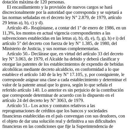
dotación máxima de 120 personas.
El encasillamiento y la provisión de nuevos cargos se hará
discrecionalmente por la autoridad que corresponda y se sujetará a
las normas señaladas en el decreto ley N° 2.879, de 1979, artículo
29 letras a), b), c) y d).
Artículo 49.- Reajústanse, a contar del 1° de enero de 1986, en un
11,3%, los montos en actual vigencia correspondientes a las
subvenciones establecidas en las letras a), b), d), e), f), g), h) e i) del
artículo 5° del decreto con fuerza de ley N° 1.385, de 1980, del
Ministerio de Justicia, y sus normas complementarias.
Artículo 50.- Declárase que, en virtud del artículo 33 del decreto
ley N° 3.063, de 1979, el Alcalde ha debido y deberá clasificar y
otorgar las patentes de los establecimientos de expendio de bebidas
alcohólicas mediante decreto alcaldicio, en conformidad a lo que
establece el artículo 140 de la ley N° 17.105, y, por consiguiente, le
corresponde asignar una clase a cada establecimiento y determinar el
valor de la patente anual que lo grava, según lo que señala el
referido artículo 140. Lo anterior es sin perjuicio de la contribución
que corresponde determinar de acuerdo con lo dispuesto en el
artículo 24 del decreto ley N° 3063, de 1979.
Artículo 51.- Los actos y contratos relativos a las
reprogramaciones de créditos que los bancos y sociedades
financieras establecidas en el país convengan con sus deudores, con
el objeto de dar una solución real y definitiva a sus dificultades
financieras en las condiciones que fije la Superintendencia de