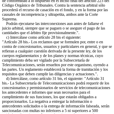
de conformidad a lo dispuesto en el inciso final del artículo 223 del
Código Orgánico de Tribunales. Contra la sentencia arbitral sólo
procederá el recurso de casación en el fondo, y en la forma por las
causales de incompetencia y ultrapetita, ambos ante la Corte
Suprema.
Podrán ejecutarse las interconexiones aun antes de fallarse el
juicio arbitral, siempre que se paguen o se asegure el pago de las
cantidades que el árbitro fije provisionalmente.".
c) Intercálase como artículo 28 bis el siguiente:
"Artículo 28 bis.- Los reclamos que se formulen por, entre o en
contra de concesionarios, usuarios y particulares en general, y que se
refieran a cualquier cuestión derivada de la presente ley, de los
cuerpos reglamentarios y de los planes y normas técnicas, cuyo
cumplimiento deba ser vigilado por la Subsecretaría de
Telecomunicaciones, serán resueltos por este organismo, oyendo a
las partes. Un reglamento establecerá la forma de tramitación y los
requisitos que deben cumplir las diligencias y actuaciones.".
d) Intercálase, como artículo 31 bis, el siguiente: "Artículo 31
bis.- La Subsecretaría de Telecomunicaciones podrá requerir de los
concesionarios y permisionarios de servicios de telecomunicaciones
los antecedentes e informes que sean necesarios para el
cumplimiento de sus funciones, los que estarán obligados a
proporcionarlos. La negativa a entregar la información o
antecedentes solicitados o la entrega de información falseada, serán
sancionadas con multas no inferiores a 5 ni superiores a 500