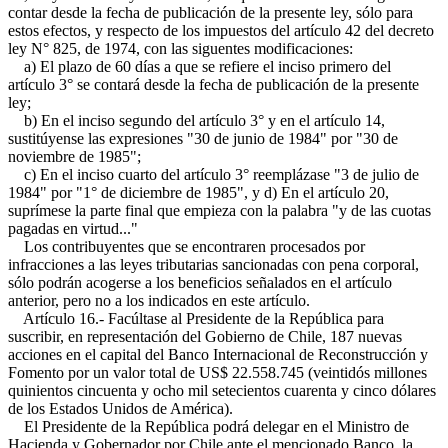
contar desde la fecha de publicación de la presente ley, sólo para
estos efectos, y respecto de los impuestos del artículo 42 del decreto
ley N° 825, de 1974, con las siguentes modificaciones:
a) El plazo de 60 días a que se refiere el inciso primero del
artículo 3° se contará desde la fecha de publicación de la presente
ley;
b) En el inciso segundo del artículo 3° y en el artículo 14,
sustitúyense las expresiones "30 de junio de 1984" por "30 de
noviembre de 1985";
c) En el inciso cuarto del artículo 3° reemplázase "3 de julio de
1984" por "1° de diciembre de 1985", y d) En el artículo 20,
suprímese la parte final que empieza con la palabra "y de las cuotas
pagadas en virtud..."
Los contribuyentes que se encontraren procesados por
infracciones a las leyes tributarias sancionadas con pena corporal,
sólo podrán acogerse a los beneficios señalados en el artículo
anterior, pero no a los indicados en este artículo.
Artículo 16.- Facúltase al Presidente de la República para
suscribir, en representación del Gobierno de Chile, 187 nuevas
acciones en el capital del Banco Internacional de Reconstrucción y
Fomento por un valor total de US$ 22.558.745 (veintidós millones
quinientos cincuenta y ocho mil setecientos cuarenta y cinco dólares
de los Estados Unidos de América).
El Presidente de la República podrá delegar en el Ministro de
Hacienda y Gobernador por Chile ante el mencionado Banco, la