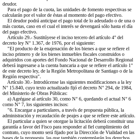
deudor.
Para el pago de la cuota, las unidades de fomento respectivas se
calcularán por el valor de éstas al momento del pago efectivo.
El deudor podrá anticipar el pago total de lo adeudado o de una o
más cuotas, caso en el cual el interés se devengará sólo hasta el día
del pago efectivo.
Artículo 29.- Sustitúyese el inciso tercero del artículo 4° del
decreto ley N° 1.367, de 1976, por el siguiente:
"El producto de la enajenación de los bienes a que se refiere el
inciso primero y de los bienes inmuebles fiscales construidos o
adquiridos con aportes del Fondo Nacional de Desarrollo Regional
deberá ingresarse a la cuenta bancaria a que se refiere el artículo 1°
de este decreto ley, de la Región Metropolitana de Santiago o de la
Región respectiva".
Artículo 30.- Introdúcense las siguientes modificaciones a la ley
N° 15.840, cuyo texto actualizado fijó el decreto N° 294, de 1984,
del Ministerio de Obras Públicas:
a) Agrégase al artículo 30, como N° 6, quedando el actual N° 6
como N° 7, los siguientes incisos:
"6. Encargar a particulares, a través de propuesta pública, la
administración y recaudación de peajes a que se refiere este artículo.
El particular a quien se otorgue la licitación deberá constituir una
garantía a favor del Fisco para responder al fiel cumplimiento del
contrato, cuyo monto será fijado por la Dirección de Vialidad en las
bases de la propuesta, las que también contemplarán los derechos,