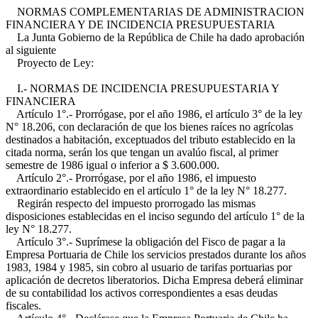
NORMAS COMPLEMENTARIAS DE ADMINISTRACION
FINANCIERA Y DE INCIDENCIA PRESUPUESTARIA
La Junta Gobierno de la República de Chile ha dado aprobación
al siguiente
Proyecto de Ley:
I.- NORMAS DE INCIDENCIA PRESUPUESTARIA Y
FINANCIERA
Artículo 1°.- Prorrógase, por el año 1986, el artículo 3° de la ley
N° 18.206, con declaración de que los bienes raíces no agrícolas
destinados a habitación, exceptuados del tributo establecido en la
citada norma, serán los que tengan un avalúo fiscal, al primer
semestre de 1986 igual o inferior a $ 3.600.000.
Artículo 2°.- Prorrógase, por el año 1986, el impuesto
extraordinario establecido en el artículo 1° de la ley N° 18.277.
Regirán respecto del impuesto prorrogado las mismas
disposiciones establecidas en el inciso segundo del artículo 1° de la
ley N° 18.277.
Artículo 3°.- Suprímese la obligación del Fisco de pagar a la
Empresa Portuaria de Chile los servicios prestados durante los años
1983, 1984 y 1985, sin cobro al usuario de tarifas portuarias por
aplicación de decretos liberatorios. Dicha Empresa deberá eliminar
de su contabilidad los activos correspondientes a esas deudas
fiscales.