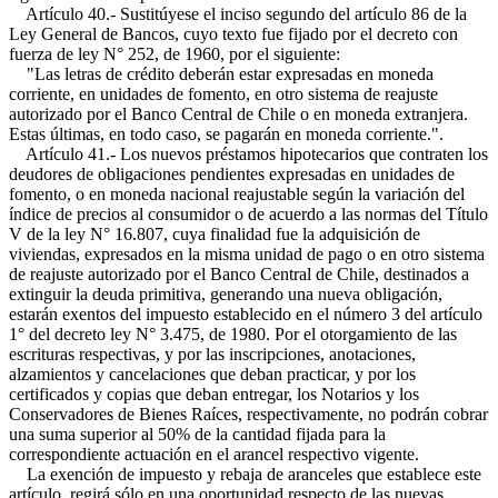
Artículo 40.- Sustitúyese el inciso segundo del artículo 86 de la
Ley General de Bancos, cuyo texto fue fijado por el decreto con
fuerza de ley N° 252, de 1960, por el siguiente:
"Las letras de crédito deberán estar expresadas en moneda
corriente, en unidades de fomento, en otro sistema de reajuste
autorizado por el Banco Central de Chile o en moneda extranjera.
Estas últimas, en todo caso, se pagarán en moneda corriente.".
Artículo 41.- Los nuevos préstamos hipotecarios que contraten los
deudores de obligaciones pendientes expresadas en unidades de
fomento, o en moneda nacional reajustable según la variación del
índice de precios al consumidor o de acuerdo a las normas del Título
V de la ley N° 16.807, cuya finalidad fue la adquisición de
viviendas, expresados en la misma unidad de pago o en otro sistema
de reajuste autorizado por el Banco Central de Chile, destinados a
extinguir la deuda primitiva, generando una nueva obligación,
estarán exentos del impuesto establecido en el número 3 del artículo
1° del decreto ley N° 3.475, de 1980. Por el otorgamiento de las
escrituras respectivas, y por las inscripciones, anotaciones,
alzamientos y cancelaciones que deban practicar, y por los
certificados y copias que deban entregar, los Notarios y los
Conservadores de Bienes Raíces, respectivamente, no podrán cobrar
una suma superior al 50% de la cantidad fijada para la
correspondiente actuación en el arancel respectivo vigente.
La exención de impuesto y rebaja de aranceles que establece este
artículo, regirá sólo en una oportunidad respecto de las nuevas