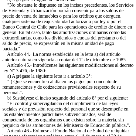
"No obstante lo dispuesto en los incisos precedentes, los Servicios
de Vivienda y Urbanización podrán convenir para los saldos de
precio de venta de inmuebles o para los créditos que otorguen,
cualquier sistema de reajustabilidad autorizado por ley o por el
Banco Central de Chile para las operaciones de crédito de dinero en
general. En tal caso, tanto las amortizaciones ordinarias como las
extraordinarias, como los dividendos o cuotas del préstamo o del
saldo de precio, se expresarán en la misma unidad de pago
pactada.".
Artículo 44.- La norma establecida en la letra a) del artículo
anterior entrará en vigencia a contar del 1° de diciembre de 1985.
Artículo 45.- Introdúcense las siguientes modificaciones al decreto
ley N° 3.476, de 1980:
a) Agrégase la siguiente letra i) a artículo 3°:
"i) Que se encuentren al día en los pagos por concepto de
remuneraciones y de cotizaciones previsionales respecto de su
personal.".
b) Sustitúyese el inciso segundo del artículo 8° por el siguiente:
"El control y supervigilancia del cumplimento de las leyes
sociales y de previsión respecto del personal que se desempeñe en
los establecimientos particulares subvencionados, será de
competencia de los organismos que existen sobre la materia, sin
perjuicio de las atribuciones del Ministerio de Educación pública.".
Artículo 46.- Exímese al Fondo Nacional de Salud de reliquidar