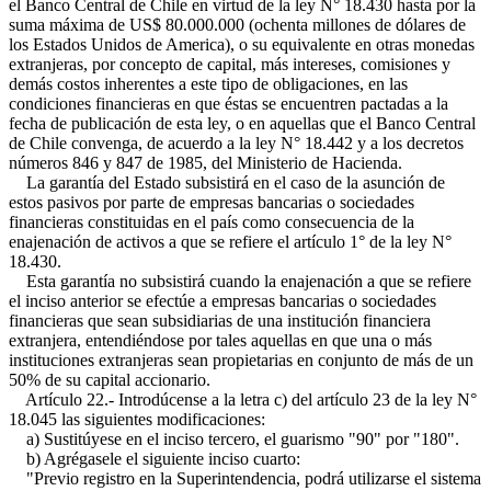
el Banco Central de Chile en virtud de la ley N° 18.430 hasta por la
suma máxima de US$ 80.000.000 (ochenta millones de dólares de
los Estados Unidos de America), o su equivalente en otras monedas
extranjeras, por concepto de capital, más intereses, comisiones y
demás costos inherentes a este tipo de obligaciones, en las
condiciones financieras en que éstas se encuentren pactadas a la
fecha de publicación de esta ley, o en aquellas que el Banco Central
de Chile convenga, de acuerdo a la ley N° 18.442 y a los decretos
números 846 y 847 de 1985, del Ministerio de Hacienda.
La garantía del Estado subsistirá en el caso de la asunción de
estos pasivos por parte de empresas bancarias o sociedades
financieras constituidas en el país como consecuencia de la
enajenación de activos a que se refiere el artículo 1° de la ley N°
18.430.
Esta garantía no subsistirá cuando la enajenación a que se refiere
el inciso anterior se efectúe a empresas bancarias o sociedades
financieras que sean subsidiarias de una institución financiera
extranjera, entendiéndose por tales aquellas en que una o más
instituciones extranjeras sean propietarias en conjunto de más de un
50% de su capital accionario.
Artículo 22.- Introdúcense a la letra c) del artículo 23 de la ley N°
18.045 las siguientes modificaciones:
a) Sustitúyese en el inciso tercero, el guarismo "90" por "180".
b) Agrégasele el siguiente inciso cuarto:
"Previo registro en la Superintendencia, podrá utilizarse el sistema