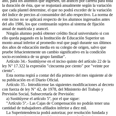
año, para los alumnos que ingresen, un arancel por carrera para toda
la duración de ésta, que se reajustará anualmente según la variación
que cada plantel determine, el que no podrá exceder de la variación
del índice de precios al consumidor del año respectivo. La norma de
este inciso no se aplicará respecto de los alumnos ingresados antes
del año 1986, los que continuarán sujetos al sistema de fijación
anual de matrícula y arancel.
Ningún alumno podrá obtener crédito fiscal universitario si con
ello queda pagando en la Institución de Educación Superior un
monto anual inferior al promedio real que pagó durante sus últimos
dos años de educación media en su colegio de origen, salvo que
pruebe fehacientemente un cambio significativo en la condición
socio-económica de su grupo familiar".
Artículo 34.- Sustitúyese en el inciso quinto del artículo 22 de la
ley N° 17.322 la expresión "cincuenta por ciento" por "veinte por
ciento".
Esta norma regirá a contar del día primero del mes siguiente al de
su publicación en el Diario Oficial.
Artículo 35.- Introdúcense las siguientes modificaciones al decreto
con fuerza de ley N° 42, de 1978, del Ministerio del Trabajo y
Previsión Social, Subsecretaría de Previsión:
a) Sustitúyese el artículo 5°, por el que sigue:
"Artículo 5°.- Las Cajas de Compensación no podrán tener una
cantidad de trabajadores afiliados inferior a diez mil.
La Superintendencia podrá autorizar, por resolución fundada y