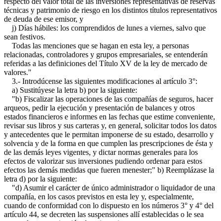
respecto del valor total de las inversiones representativas de reservas
técnicas y patrimonio de riesgo en los distintos títulos representativos
de deuda de ese emisor, y
j) Días hábiles: los comprendidos de lunes a viernes, salvo que
sean festivos.
Todas las menciones que se hagan en esta ley, a personas
relacionadas, controladores y grupos empresariales, se entenderán
referidas a las definiciones del Título XV de la ley de mercado de
valores."
3.- Introdúcense las siguientes modificaciones al artículo 3°:
a) Sustitúyese la letra b) por la siguiente:
"b) Fiscalizar las operaciones de las compañías de seguros, hacer
arqueos, pedir la ejecución y presentación de balances y otros
estados financieros e informes en las fechas que estime conveniente,
revisar sus libros y sus carteras y, en general, solicitar todos los datos
y antecedentes que le permitan imponerse de su estado, desarrollo y
solvencia y de la forma en que cumplen las prescripciones de ésta y
de las demás leyes vigentes, y dictar normas generales para los
efectos de valorizar sus inversiones pudiendo ordenar para estos
efectos las demás medidas que fueren menester;" b) Reemplázase la
letra d) por la siguiente:
"d) Asumir el carácter de único administrador o liquidador de una
compañía, en los casos previstos en esta ley y, especialmente,
cuando de conformidad con lo dispuesto en los números 3° y 4° del
artículo 44, se decreten las suspensiones allí establecidas o le sea