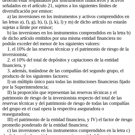
deberán estar respaldados por instrumentos financieros y activos
señalados en el artículo 21, sujetos a los siguientes límites de
diversificación por emisor:
a) las inversiones en los instrumentos y activos comprendidos en
las letras a), f), g), h), i), j), k), l) y m) de dicho artículo no estarán
sujetas a límite por emisor;
b) las inversiones en los instrumentos comprendidos en la letra b)
de dicho artículo emitidos por una misma entidad financiera no
podrán exceder del menor de los siguientes valores:
1. el 10% de las reservas técnicas y el patrimonio de riesgo de la
inversionista;
2. el 10% del total de depósitos y captaciones de la entidad
financiera, y
3. además, tratándose de las compañías del segundo grupo, el
producto de los siguientes factores:
I) un múltiplo único para todas las instituciones financieras fijado
por la Superintendencia;
II) la proporción que representan las reservas técnicas y el
patrimonio de riesgo de la inversionista respecto del total de las
reservas técnicas y del patrimonio de riesgo de todas las compañías
del grupo en el cual opera la respectiva aseguradora o
reaseguradora;
III) el patrimonio de la entidad financiera, y IV) el factor de riesgo
promedio ponderado de la entidad financiera;
c) las inversiones en los instrumentos comprendidos en la letra c)