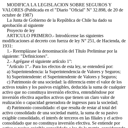
MODIFICA LA LEGISLACION SOBRE SEGUROS Y
VALORES (Publicada en el "Diario "Oficial" N° 32.898, de 20 de
octubre de 1987)
La Junta de Gobierno de la República de Chile ha dado su
aprobación al siguiente
Proyecto de ley
ARTICULO PRIMERO.- Introdúcense las siguientes
modificaciones al decreto con fuerza de ley N° 251, de Hacienda, de
1931:
1.- Reemplázase la denominación del Título Preliminar por la
siguiente: "Definiciones".
2.- Agrégase el siguiente artículo 1°:
"Artículo 1°.- Para los efectos de esta ley, se entenderá por:
a) Superintendencia: la Superintendencia de Valores y Seguros;
b) Superintendente: el Superintendente de Valores y Seguros;
c) Patrimonio de una sociedad: la diferencia entre el valor de los
activos totales y los pasivos exigibles, deducida la suma de cualquier
activo que no constituya inversión efectiva, entendiéndose por
inversión efectiva aquellos activos que tienen un claro valor de
realización o capacidad generadora de ingresos para la sociedad;
d) Patrimonio consolidado: el que resulta de restar al total del
activo consolidado de una sociedad matriz, la suma de su pasivo
exigible consolidado, el interés de terceros en las filiales y el activo
consolidado que no constituya inversión efectiva. Se entiende por