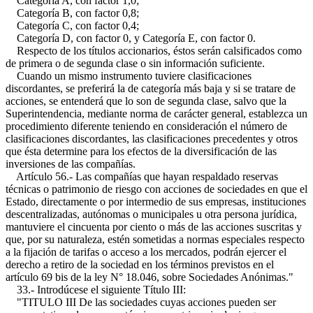
Categoría A, con factor 1,0;
Categoría B, con factor 0,8;
Categoría C, con factor 0,4;
Categoría D, con factor 0, y Categoría E, con factor 0.
Respecto de los títulos accionarios, éstos serán calsificados como
de primera o de segunda clase o sin información suficiente.
Cuando un mismo instrumento tuviere clasificaciones
discordantes, se preferirá la de categoría más baja y si se tratare de
acciones, se entenderá que lo son de segunda clase, salvo que la
Superintendencia, mediante norma de carácter general, establezca un
procedimiento diferente teniendo en consideración el número de
clasificaciones discordantes, las clasificaciones precedentes y otros
que ésta determine para los efectos de la diversificación de las
inversiones de las compañías.
Artículo 56.- Las compañías que hayan respaldado reservas
técnicas o patrimonio de riesgo con acciones de sociedades en que el
Estado, directamente o por intermedio de sus empresas, instituciones
descentralizadas, autónomas o municipales u otra persona jurídica,
mantuviere el cincuenta por ciento o más de las acciones suscritas y
que, por su naturaleza, estén sometidas a normas especiales respecto
a la fijación de tarifas o acceso a los mercados, podrán ejercer el
derecho a retiro de la sociedad en los términos previstos en el
artículo 69 bis de la ley N° 18.046, sobre Sociedades Anónimas."
33.- Introdúcese el siguiente Título III:
"TITULO III De las sociedades cuyas acciones pueden ser