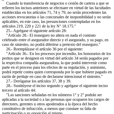
Cuando la transferencia de negocios o cesión de cartera a que se
refieren los incisos anteriores se efectuare en virtud de las facultades
establecidas en los artículos 71, 74 y 79, no serán procedentes las
acciones revocatorias o las concursales de inoponibilidad y no serán
aplicables, en este caso, las presunciones contempladas en los
artículos 219, 220 y 221 de la ley N° 18.175."
25.- Agrégase el siguiente artículo 28:
"Artículo 28.- El reaseguro no altera en nada el contrato
celebrado entre el asegurador directo y el asegurado, y su pago, en
caso de siniestro, no podrá diferirse a pretexto del reaseguro."
26.- Reemplázase el artículo 36 por el siguiente:
"Artículo 36.- En los procesos por incendio, los honorarios de los
peritos que se designen en virtud del artículo 34 serán pagados por
la respectiva compañía aseguradora, la que podrá intervenir como
parte en el proceso para los efectos de su regulación, y asimismo,
podrá repetir contra quien corresponda por lo que hubiere pagado en
razón de peritaje en caso de declararse intencional el siniestro."
27.- Deróganse los artículos 37, 38 y 39.
28.- Sustitúyese el inciso segundo y agrégase el siguiente inciso
tercero al artículo 44:
"Las sanciones señaladas en los números 1° y 2° podrán ser
aplicadas a la sociedad o a las personas que ocuparen los cargos de
directores, gerentes u otros apoderados a la época del hecho
constitutivo de infracción, a menos que constare su falta de
participación o su oposición al mismo.