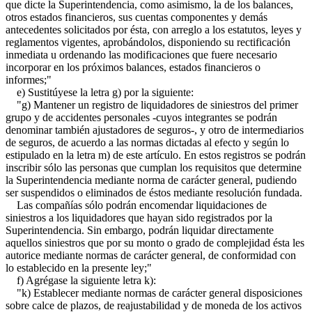
que dicte la Superintendencia, como asimismo, la de los balances,
otros estados financieros, sus cuentas componentes y demás
antecedentes solicitados por ésta, con arreglo a los estatutos, leyes y
reglamentos vigentes, aprobándolos, disponiendo su rectificación
inmediata u ordenando las modificaciones que fuere necesario
incorporar en los próximos balances, estados financieros o
informes;"
e) Sustitúyese la letra g) por la siguiente:
"g) Mantener un registro de liquidadores de siniestros del primer
grupo y de accidentes personales -cuyos integrantes se podrán
denominar también ajustadores de seguros-, y otro de intermediarios
de seguros, de acuerdo a las normas dictadas al efecto y según lo
estipulado en la letra m) de este artículo. En estos registros se podrán
inscribir sólo las personas que cumplan los requisitos que determine
la Superintendencia mediante norma de carácter general, pudiendo
ser suspendidos o eliminados de éstos mediante resolución fundada.
Las compañías sólo podrán encomendar liquidaciones de
siniestros a los liquidadores que hayan sido registrados por la
Superintendencia. Sin embargo, podrán liquidar directamente
aquellos siniestros que por su monto o grado de complejidad ésta les
autorice mediante normas de carácter general, de conformidad con
lo establecido en la presente ley;"
f) Agrégase la siguiente letra k):
"k) Establecer mediante normas de carácter general disposiciones
sobre calce de plazos, de reajustabilidad y de moneda de los activos