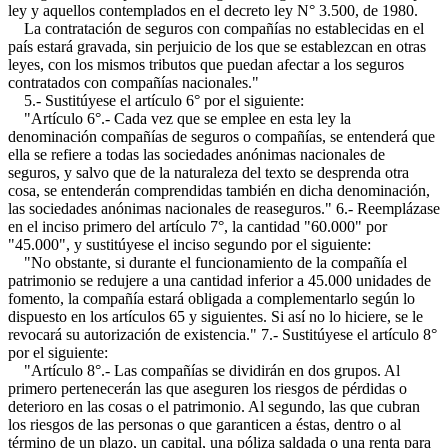
ley y aquellos contemplados en el decreto ley N° 3.500, de 1980.
La contratación de seguros con compañías no establecidas en el
país estará gravada, sin perjuicio de los que se establezcan en otras
leyes, con los mismos tributos que puedan afectar a los seguros
contratados con compañías nacionales."
5.- Sustitúyese el artículo 6° por el siguiente:
"Artículo 6°.- Cada vez que se emplee en esta ley la
denominación compañías de seguros o compañías, se entenderá que
ella se refiere a todas las sociedades anónimas nacionales de
seguros, y salvo que de la naturaleza del texto se desprenda otra
cosa, se entenderán comprendidas también en dicha denominación,
las sociedades anónimas nacionales de reaseguros." 6.- Reemplázase
en el inciso primero del artículo 7°, la cantidad "60.000" por
"45.000", y sustitúyese el inciso segundo por el siguiente:
"No obstante, si durante el funcionamiento de la compañía el
patrimonio se redujere a una cantidad inferior a 45.000 unidades de
fomento, la compañía estará obligada a complementarlo según lo
dispuesto en los artículos 65 y siguientes. Si así no lo hiciere, se le
revocará su autorización de existencia." 7.- Sustitúyese el artículo 8°
por el siguiente:
"Artículo 8°.- Las compañías se dividirán en dos grupos. Al
primero pertenecerán las que aseguren los riesgos de pérdidas o
deterioro en las cosas o el patrimonio. Al segundo, las que cubran
los riesgos de las personas o que garanticen a éstas, dentro o al
término de un plazo, un capital, una póliza saldada o una renta para