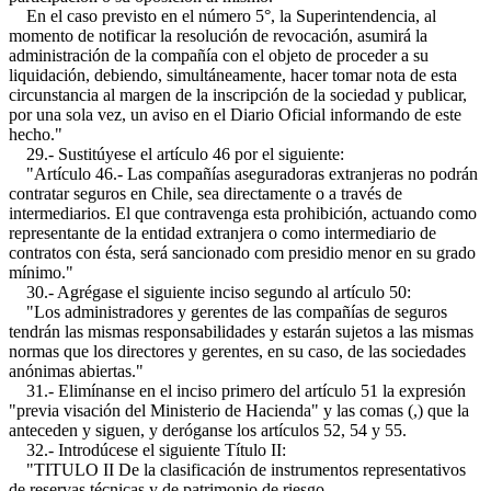
En el caso previsto en el número 5°, la Superintendencia, al
momento de notificar la resolución de revocación, asumirá la
administración de la compañía con el objeto de proceder a su
liquidación, debiendo, simultáneamente, hacer tomar nota de esta
circunstancia al margen de la inscripción de la sociedad y publicar,
por una sola vez, un aviso en el Diario Oficial informando de este
hecho."
29.- Sustitúyese el artículo 46 por el siguiente:
"Artículo 46.- Las compañías aseguradoras extranjeras no podrán
contratar seguros en Chile, sea directamente o a través de
intermediarios. El que contravenga esta prohibición, actuando como
representante de la entidad extranjera o como intermediario de
contratos con ésta, será sancionado com presidio menor en su grado
mínimo."
30.- Agrégase el siguiente inciso segundo al artículo 50:
"Los administradores y gerentes de las compañías de seguros
tendrán las mismas responsabilidades y estarán sujetos a las mismas
normas que los directores y gerentes, en su caso, de las sociedades
anónimas abiertas."
31.- Elimínanse en el inciso primero del artículo 51 la expresión
"previa visación del Ministerio de Hacienda" y las comas (,) que la
anteceden y siguen, y deróganse los artículos 52, 54 y 55.
32.- Introdúcese el siguiente Título II:
"TITULO II De la clasificación de instrumentos representativos
de reservas técnicas y de patrimonio de riesgo.