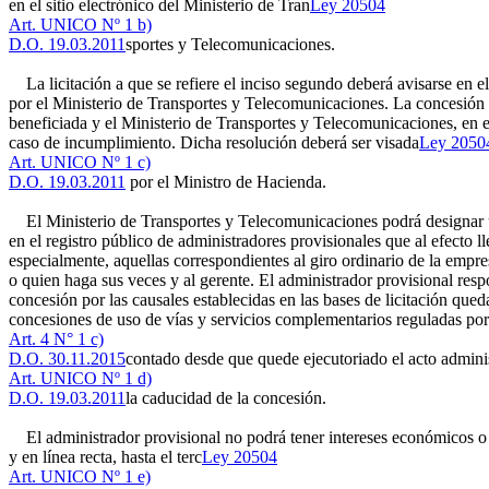
en el sitio electrónico del Ministerio de Tran
Ley 20504
Art. UNICO Nº 1 b)
D.O. 19.03.2011
sportes y Telecomunicaciones.
La licitación a que se refiere el inciso segundo deberá avisarse en el
por el Ministerio de Transportes y Telecomunicaciones. La concesión r
beneficiada y el Ministerio de Transportes y Telecomunicaciones, en el 
caso de incumplimiento. Dicha resolución deberá ser visada
Ley 2050
Art. UNICO Nº 1 c)
D.O. 19.03.2011
por el Ministro de Hacienda.
El Ministerio de Transportes y Telecomunicaciones podrá designar un adm
en el registro público de administradores provisionales que al efecto l
especialmente, aquellas correspondientes al giro ordinario de la empre
o quien haga sus veces y al gerente. El administrador provisional respo
concesión por las causales establecidas en las bases de licitación queda
concesiones de uso de vías y servicios complementarios reguladas por 
Art. 4 N° 1 c)
D.O. 30.11.2015
contado desde que quede ejecutoriado el acto admini
Art. UNICO Nº 1 d)
D.O. 19.03.2011
la caducidad de la concesión.
El administrador provisional no podrá tener intereses económicos o p
y en línea recta, hasta el terc
Ley 20504
Art. UNICO Nº 1 e)