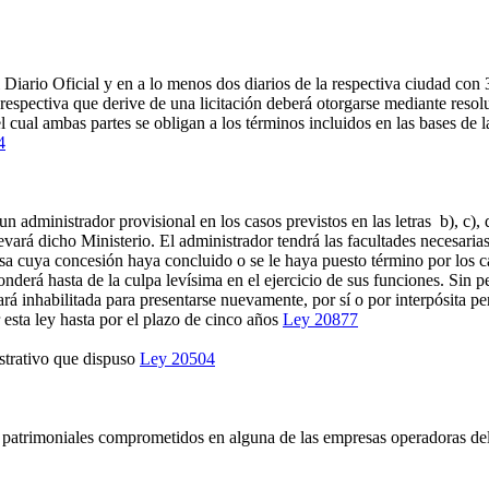
 Diario Oficial y en a lo menos dos diarios de la respectiva ciudad con 
espectiva que derive de una licitación deberá otorgarse mediante resol
cual ambas partes se obligan a los términos incluidos en las bases de la
4
inistrador provisional en los casos previstos en las letras b), c), d), 
levará dicho Ministerio. El administrador tendrá las facultades necesaria
sa cuya concesión haya concluido o se le haya puesto término por los caso
nderá hasta de la culpa levísima en el ejercicio de sus funciones. Sin per
rá inhabilitada para presentarse nuevamente, por sí o por interpósita per
esta ley hasta por el plazo de cinco años
Ley 20877
strativo que dispuso
Ley 20504
atrimoniales comprometidos en alguna de las empresas operadoras del s