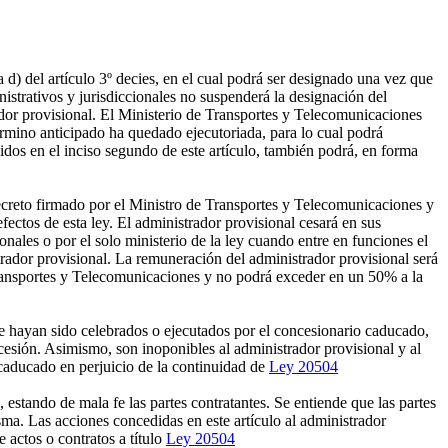
 d) del artículo 3º decies, en el cual podrá ser designado una vez que
istrativos y jurisdiccionales no suspenderá la designación del
rador provisional. El Ministerio de Transportes y Telecomunicaciones
rmino anticipado ha quedado ejecutoriada, para lo cual podrá
idos en el inciso segundo de este artículo, también podrá, en forma
ecreto firmado por el Ministro de Transportes y Telecomunicaciones y
ectos de esta ley. El administrador provisional cesará en sus
ales o por el solo ministerio de la ley cuando entre en funciones el
rador provisional. La remuneración del administrador provisional será
 Transportes y Telecomunicaciones y no podrá exceder en un 50% a la
ue hayan sido celebrados o ejecutados por el concesionario caducado,
oncesión. Asimismo, son inoponibles al administrador provisional y al
 caducado en perjuicio de la continuidad de
Ley 20504
, estando de mala fe las partes contratantes. Se entiende que las partes
sma. Las acciones concedidas en este artículo al administrador
e actos o contratos a título
Ley 20504