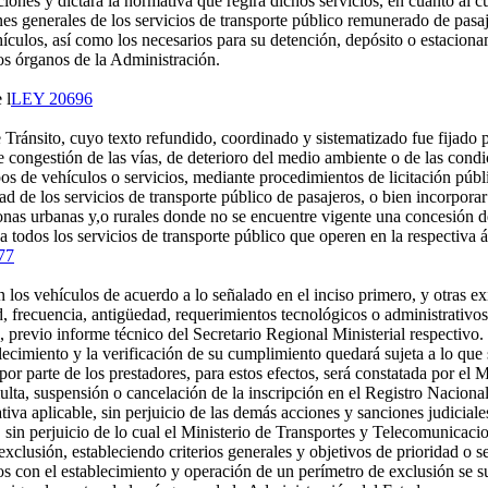
iones y dictará la normativa que regirá dichos servicios, en cuanto al 
nes generales de los servicios de transporte público remunerado de pasaj
ículos, así como los necesarios para su detención, depósito o estaciona
s órganos de la Administración.
 l
LEY 20696
e Tránsito, cuyo texto refundido, coordinado y sistematizado fue fijado 
e congestión de las vías, de deterioro del medio ambiente o de las cond
pos de vehículos o servicios, mediante procedimientos de licitación públ
de los servicios de transporte público de pasajeros, o bien incorporar el
as urbanas y,o rurales donde no se encuentre vigente una concesión de 
 a todos los servicios de transporte público que operen en la respectiva
77
 los vehículos de acuerdo a lo señalado en el inciso primero, y otras exi
dad, frecuencia, antigüedad, requerimientos tecnológicos o administrativo
previo informe técnico del Secretario Regional Ministerial respectivo.
blecimiento y la verificación de su cumplimiento quedará sujeta a lo que
 por parte de los prestadores, para estos efectos, será constatada por el
lta, suspensión o cancelación de la inscripción en el Registro Nacional
iva aplicable, sin perjuicio de las demás acciones y sanciones judiciales
 sin perjuicio de lo cual el Ministerio de Transportes y Telecomunicaci
exclusión, estableciendo criterios generales y objetivos de prioridad o 
 con el establecimiento y operación de un perímetro de exclusión se suje