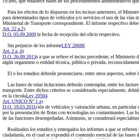
19.880, que establece bases de los procedimientos administrativos que
Para los efectos de lo dispuesto en los incisos anteriores, el Minist
para determinados tipos de vehículos y/o servicios el uso de las vías 
Ministerial de Transporte correspondiente. El informe respectivo deber
Art. 22 a.2)
D.O. 05.09.2009
la fecha de recepción del oficio respectivo.
Sin perjuicio de los informe
LEY 20696
Art. 2 a, ii)
D.O. 26.09.2013
s a que se refiere el inciso precedente, el Ministeri
algún organismo o entidad técnica, pública o privada, reconocidamente 
El o los estudios deberán pronunciarse, entre otros aspectos, sobre la
Las bases de estas licitaciones deberán contemplar, entre los factor
transporte. Entre dichos criterios se considerarán especialmente, debi
en la circula
Ley 20504
Art. UNICO Nº 1 a)
D.O. 19.03.2011
ción de vehículos y valoración urbana, en particular
por la presentación de flotas con tecnologías no contaminantes. Las b
de las funciones desempeñadas. Asimismo, se considerará especialment
Realizados los estudios y entregados los informes a que se refieren lo
ciudadanía, en el cual se expondrá el contenido esencial de las bases d