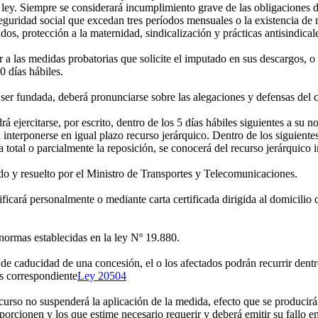
la ley. Siempre se considerará incumplimiento grave de las obligaciones 
eguridad social que excedan tres períodos mensuales o la existencia de
os, protección a la maternidad, sindicalización y prácticas antisindical
 las medidas probatorias que solicite el imputado en sus descargos, o 
0 días hábiles.
ser fundada, deberá pronunciarse sobre las alegaciones y defensas del 
jercitarse, por escrito, dentro de los 5 días hábiles siguientes a su no
interponerse en igual plazo recurso jerárquico. Dentro de los siguientes
 total o parcialmente la reposición, se conocerá del recurso jerárquico 
o y resuelto por el Ministro de Transportes y Telecomunicaciones.
ficará personalmente o mediante carta certificada dirigida al domicilio 
 normas establecidas en la ley Nº 19.880.
e caducidad de una concesión, el o los afectados podrán recurrir dentro
as correspondiente
Ley 20504
curso no suspenderá la aplicación de la medida, efecto que se producirá 
porcionen y los que estime necesario requerir y deberá emitir su fallo e