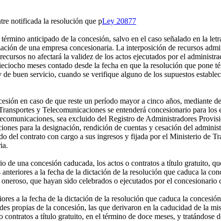
e notificada la resolución que p
Ley 20877
término anticipado de la concesión, salvo en el caso señalado en la letra
ización de una empresa concesionaria. La interposición de recursos admin
 recursos no afectará la validez de los actos ejecutados por el administ
eciocho meses contado desde la fecha en que la resolución que pone té
y de buen servicio, cuando se verifique alguno de los supuestos establec
oncesión en caso de que reste un período mayor a cinco años, mediante d
Transportes y Telecomunicaciones se entenderá concesionario para los ef
comunicaciones, sea excluido del Registro de Administradores Provision
ones para la designación, rendición de cuentas y cesación del administ
do del contrato con cargo a sus ingresos y fijada por el Ministerio de
ia.
 de una concesión caducada, los actos o contratos a título gratuito, q
as anteriores a la fecha de la dictación de la resolución que caduca la c
lo oneroso, que hayan sido celebrados o ejecutados por el concesionario
iores a la fecha de la dictación de la resolución que caduca la concesión
des propias de la concesión, las que derivaron en la caducidad de la mi
o contratos a título gratuito, en el término de doce meses, y tratándose d