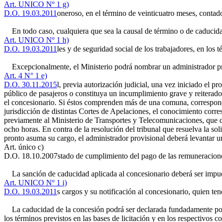
Art. UNICO Nº 1 g)
D.O. 19.03.2011
oneroso, en el término de veinticuatro meses, contado
En todo caso, cualquiera que sea la causal de término o de caducida
Art. UNICO Nº 1 h)
D.O. 19.03.2011
les y de seguridad social de los trabajadores, en los t
Excepcionalmente, el Ministerio podrá nombrar un administrador p
Art. 4 N° 1 e)
D.O. 30.11.2015
l, previa autorización judicial, una vez iniciado el
público de pasajeros o constituya un incumplimiento grave y reiterado 
el concesionario. Si éstos comprenden más de una comuna, corresponde
jurisdicción de distintas Cortes de Apelaciones, el conocimiento corres
previamente al Ministerio de Transportes y Telecomunicaciones, que de
ocho horas. En contra de la resolución del tribunal que resuelva la sol
pronto asuma su cargo, el administrador provisional deberá levantar un
Art. único c)
D.O. 18.10.2007
stado de cumplimiento del pago de las remuneracione
La sanción de caducidad aplicada al concesionario deberá ser impuest
Art. UNICO Nº 1 i)
D.O. 19.03.2011
s cargos y su notificación al concesionario, quien ten
La caducidad de la concesión podrá ser declarada fundadamente por e
los términos previstos en las bases de licitación y en los respectivos 