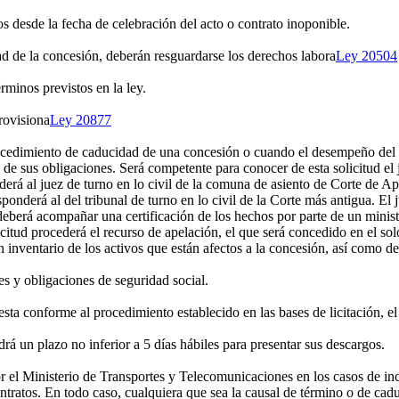
s desde la fecha de celebración del acto o contrato inoponible.
d de la concesión, deberán resguardarse los derechos labora
Ley 20504
érminos previstos en la ley.
rovisiona
Ley 20877
 procedimiento de caducidad de una concesión o cuando el desempeño del 
de sus obligaciones. Será competente para conocer de esta solicitud el j
rá al juez de turno en lo civil de la comuna de asiento de Corte de Ap
ponderá al del tribunal de turno en lo civil de la Corte más antigua. El
berá acompañar una certificación de los hechos por parte de un ministro 
icitud procederá el recurso de apelación, el que será concedido en el sol
 inventario de los activos que están afectos a la concesión, así como de
s y obligaciones de seguridad social.
a conforme al procedimiento establecido en las bases de licitación, el
drá un plazo no inferior a 5 días hábiles para presentar sus descargos.
l Ministerio de Transportes y Telecomunicaciones en los casos de inc
contratos. En todo caso, cualquiera que sea la causal de término o de ca