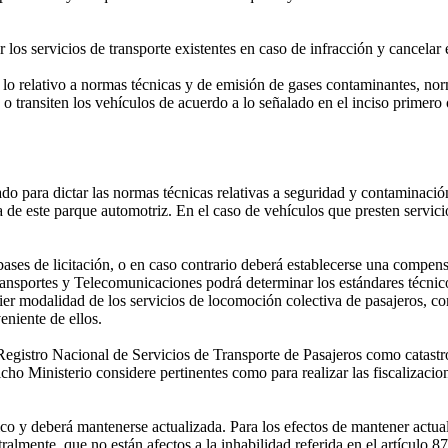
 servicios de transporte existentes en caso de infracción y cancelar é
en lo relativo a normas técnicas y de emisión de gases contaminantes, no
o transiten los vehículos de acuerdo a lo señalado en el inciso primero 
o para dictar las normas técnicas relativas a seguridad y contaminación
 de este parque automotriz. En el caso de vehículos que presten servicio
bases de licitación, o en caso contrario deberá establecerse una compen
ansportes y Telecomunicaciones podrá determinar los estándares técnico
r modalidad de los servicios de locomoción colectiva de pasajeros, com
eniente de ellos.
istro Nacional de Servicios de Transporte de Pasajeros como catastro 
ho Ministerio considere pertinentes como para realizar las fiscalizacion
ico y deberá mantenerse actualizada. Para los efectos de mantener actual
ralmente, que no están afectos a la inhabilidad referida en el artículo 8