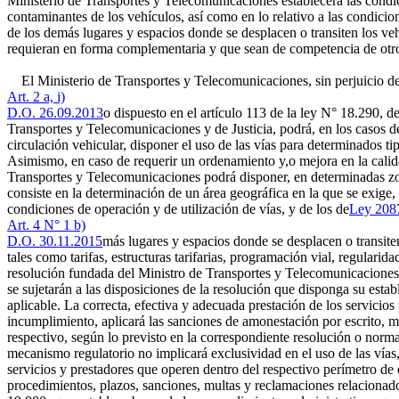
Ministerio de Transportes y Telecomunicaciones establecerá las condic
contaminantes de los vehículos, así como en lo relativo a las condicio
de los demás lugares y espacios donde se desplacen o transiten los veh
requieran en forma complementaria y que sean de competencia de otro
El Ministerio de Transportes y Telecomunicaciones, sin perjuicio de
Art. 2 a, i)
D.O. 26.09.2013
o dispuesto en el artículo 113 de la ley N° 18.290, d
Transportes y Telecomunicaciones y de Justicia, podrá, en los casos d
circulación vehicular, disponer el uso de las vías para determinados ti
Asimismo, en caso de requerir un ordenamiento y,o mejora en la calidad 
Transportes y Telecomunicaciones podrá disponer, en determinadas zon
consiste en la determinación de un área geográfica en la que se exige,
condiciones de operación y de utilización de vías, y de los de
Ley 208
Art. 4 N° 1 b)
D.O. 30.11.2015
más lugares y espacios donde se desplacen o transiten
tales como tarifas, estructuras tarifarias, programación vial, regulari
resolución fundada del Ministro de Transportes y Telecomunicaciones, 
se sujetarán a las disposiciones de la resolución que disponga su esta
aplicable. La correcta, efectiva y adecuada prestación de los servicios
incumplimiento, aplicará las sanciones de amonestación por escrito, mu
respectivo, según lo previsto en la correspondiente resolución o normat
mecanismo regulatorio no implicará exclusividad en el uso de las vías,
servicios y prestadores que operen dentro del respectivo perímetro de 
procedimientos, plazos, sanciones, multas y reclamaciones relacionados