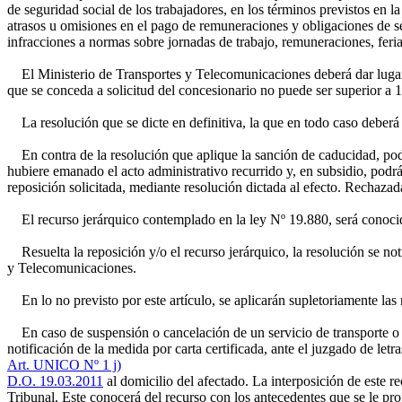
de seguridad social de los trabajadores, en los términos previstos en 
atrasos u omisiones en el pago de remuneraciones y obligaciones de s
infracciones a normas sobre jornadas de trabajo, remuneraciones, feriad
El Ministerio de Transportes y Telecomunicaciones deberá dar lugar a
que se conceda a solicitud del concesionario no puede ser superior a 1
La resolución que se dicte en definitiva, la que en todo caso deberá 
En contra de la resolución que aplique la sanción de caducidad, podrá e
hubiere emanado el acto administrativo recurrido y, en subsidio, podrá 
reposición solicitada, mediante resolución dictada al efecto. Rechazada
El recurso jerárquico contemplado en la ley Nº 19.880, será conocid
Resuelta la reposición y/o el recurso jerárquico, la resolución se noti
y Telecomunicaciones.
En lo no previsto por este artículo, se aplicarán supletoriamente las
En caso de suspensión o cancelación de un servicio de transporte o d
notificación de la medida por carta certificada, ante el juzgado de letr
Art. UNICO Nº 1 j)
D.O. 19.03.2011
al domicilio del afectado. La interposición de este re
Tribunal. Este conocerá del recurso con los antecedentes que se le pro