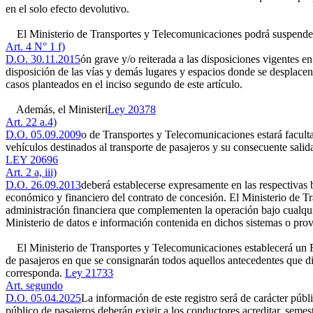
en el solo efecto devolutivo.
El Ministerio de Transportes y Telecomunicaciones podrá suspender los
Art. 4 N° 1 f)
D.O. 30.11.2015
ón grave y/o reiterada a las disposiciones vigentes 
disposición de las vías y demás lugares y espacios donde se desplacen 
casos planteados en el inciso segundo de este artículo.
Además, el Ministeri
Ley 20378
Art. 22 a.4)
D.O. 05.09.2009
o de Transportes y Telecomunicaciones estará facultad
vehículos destinados al transporte de pasajeros y su consecuente salida
LEY 20696
Art. 2 a, iii)
D.O. 26.09.2013
deberá establecerse expresamente en las respectivas 
económico y financiero del contrato de concesión. El Ministerio de Tr
administración financiera que complementen la operación bajo cualquie
Ministerio de datos e información contenida en dichos sistemas o prov
El Ministerio de Transportes y Telecomunicaciones establecerá un Reg
de pasajeros en que se consignarán todos aquellos antecedentes que dic
corresponda.
Ley 21733
Art. segundo
D.O. 05.04.2025
La información de este registro será de carácter públ
público de pasajeros deberán exigir a los conductores acreditar, semest