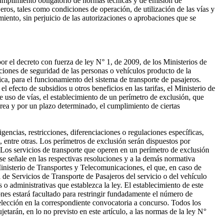
cumplimiento obligatorio de normas técnicas y de emisión de
eros, tales como condiciones de operación, de utilización de las vías y
miento, sin perjuicio de las autorizaciones o aprobaciones que se
por el decreto con fuerza de ley N° 1, de 2009, de los Ministerios de
iciones de seguridad de las personas o vehículos producto de la
ica, para el funcionamiento del sistema de transporte de pasajeros.
 efecto de subsidios u otros beneficios en las tarifas, el Ministerio de
uso de vías, el establecimiento de un perímetro de exclusión, que
 área y por un plazo determinado, el cumplimiento de ciertas
gencias, restricciones, diferenciaciones o regulaciones específicas,
s, entre otras. Los perímetros de exclusión serán dispuestos por
 Los servicios de transporte que operen en un perímetro de exclusión
 se señale en las respectivas resoluciones y a la demás normativa
 Ministerio de Transportes y Telecomunicaciones, el que, en caso de
 de Servicios de Transporte de Pasajeros del servicio o del vehículo
 o administrativas que establezca la ley. El establecimiento de este
ones estará facultado para restringir fundadamente el número de
selección en la correspondiente convocatoria a concurso. Todos los
tarán, en lo no previsto en este artículo, a las normas de la ley N°