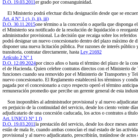
D.O. 19.03.2011
er grado por consanguinidad.
El Ministerio podrá efectuar dicha designación desde que se encuentr
Art. 4 N° 1 c), i), ii), iii)
D.O. 30.11.2015
one término a la concesión o aquella que disponga el 
el Ministerio sea notificado de la resolución de liquidación o reorgan
administrador provisional. La decisión que recaiga sobre los referidos
podrá designar un nuevo concesionario dentro del plazo máximo de di
disponer una nueva licitación pública. Por razones de interés público 
transitoria, contratar directamente, hasta
Ley 21692
Artículo 2 N° 1
D.O. 12.09.2024
por cinco años o hasta el término del plazo de la c
el de Hacienda. Quien celebre contratos directos con el Ministerio de 
funciones cuando sea removido por el Ministerio de Transportes y Tele
nuevo concesionario. El Reglamento establecerá los términos y condici
pagada por el concesionario a cuyo respecto operó el término anticipa
remuneración promedio que percibe un gerente general de esta industr
Son inoponibles al administrador provisional y al nuevo adjudicatario
en perjuicio de la continuidad del servicio, desde los ciento veinte dí
adjudicatario de una concesión caducada, los actos o contratos a títu
Art. UNICO Nº 1 f)
D.O. 19.03.2011
la prestación del servicio, desde los doce meses anter
están de mala fe, cuando ambas conocían el mal estado de las activida
provisional y al nuevo adjudicatario, prescribirán, tratándose de actos 