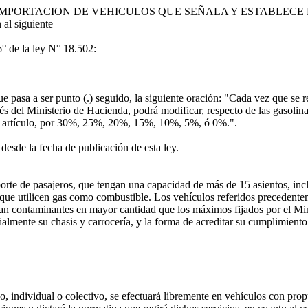
IZA IMPORTACION DE VEHICULOS QUE SEÑALA Y ESTABLE
al siguiente
6° de la ley N° 18.502:
ue pasa a ser punto (.) seguido, la siguiente oración: "Cada vez que se r
s del Ministerio de Hacienda, podrá modificar, respecto de las gasolina
ste artículo, por 30%, 25%, 20%, 15%, 10%, 5%, ó 0%.".
desde la fecha de publicación de esta ley.
porte de pasajeros, que tengan una capacidad de más de 15 asientos, inc
o que utilicen gas como combustible. Los vehículos referidos precedente
tan contaminantes en mayor cantidad que los máximos fijados por el Mi
almente su chasis y carrocería, y la forma de acreditar su cumplimiento
o, individual o colectivo, se efectuará libremente en vehículos con prop