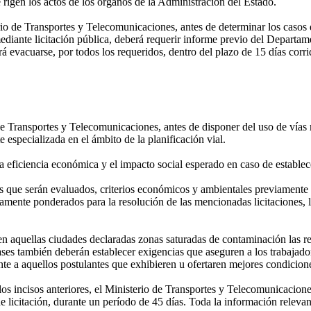
 rigen los actos de los órganos de la Administración del Estado.
erio de Transportes y Telecomunicaciones, antes de determinar los casos
mediante licitación pública, deberá requerir informe previo del Departam
á evacuarse, por todos los requeridos, dentro del plazo de 15 días corr
o de Transportes y Telecomunicaciones, antes de disponer del uso de vías
especializada en el ámbito de la planificación vial.
 eficiencia económica y el impacto social esperado en caso de establecer
es que serán evaluados, criterios económicos y ambientales previamente 
damente ponderados para la resolución de las mencionadas licitaciones, l
 en aquellas ciudades declaradas zonas saturadas de contaminación las re
ases también deberán establecer exigencias que aseguren a los trabajad
e a aquellos postulantes que exhibieren u ofertaren mejores condicion
s incisos anteriores, el Ministerio de Transportes y Telecomunicaciones
e licitación, durante un período de 45 días. Toda la información relevant