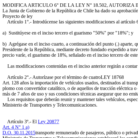
MODIFICA ARTICULO 6° DE LA LEY N° 18.502, AUTOR
La Junta de Gobierno de la República de Chile ha dado su aprobación 
Proyecto de ley
Artículo 1°.- Introdúcense las siguientes modificaciones al artículo 
a) Sustitúyese en el inciso tercero el guarismo "50%" por "18%"; y
b) Agrégase en el inciso cuarto, a continuación del punto (.) aparte, q
Presidente de la República, mediante decreto fundado expedido a travé
precio varíe, el guarismo de 18%, señalado en el inciso tercero de e
Las modificaciones contenidas en el inciso anterior regirán a contar 
Artículo 2°.- Autorízase por el término de cuatro
LEY 18768
Art. 128
años la importación de vehículos usados, destinados al trans
plomo con convertidor catalítico, o de aquellos de tracción eléctrica 
más de 7 años de uso y sus condiciones técnicas asegurar que no emi
Los requisitos que deberán reunir y mantener tales vehículos, especi
Ministerio de Transportes y Telecomunicaciones.
Artículo 3º.- El
Ley 20877
Art. 4 N° 1 a)
D.O. 30.11.2015
transporte remunerado de pasajeros, público o privad