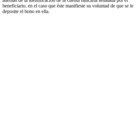
además de la identificación de la cuenta bancaria señalada por el
beneficiario, en el caso que éste manifieste su voluntad de que se le
deposite el bono en ella.