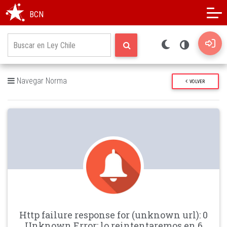
Modo oscuro
Alto contraste
BCN
Navegar Norma
VOLVER
Http failure response for (unknown url): 0
Unknown Error: lo reintentaremos en 6