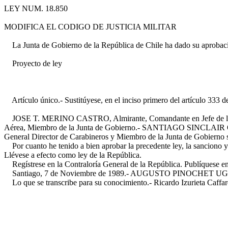
LEY NUM. 18.850
MODIFICA EL CODIGO DE JUSTICIA MILITAR
La Junta de Gobierno de la República de Chile ha dado su aprobació
Proyecto de ley
Artículo único.- Sustitúyese, en el inciso primero del artículo 333 d
JOSE T. MERINO CASTRO, Almirante, Comandante en Jefe de la 
Aérea, Miembro de la Junta de Gobierno.- SANTIAGO SINCLAIR O
General Director de Carabineros y Miembro de la Junta de Gobierno 
Por cuanto he tenido a bien aprobar la precedente ley, la sanciono y
Llévese a efecto como ley de la República.
Regístrese en la Contraloría General de la República. Publíquese en el
Santiago, 7 de Noviembre de 1989.- AUGUSTO PINOCHET UGARTE, Ca
Lo que se transcribe para su conocimiento.- Ricardo Izurieta Caffar