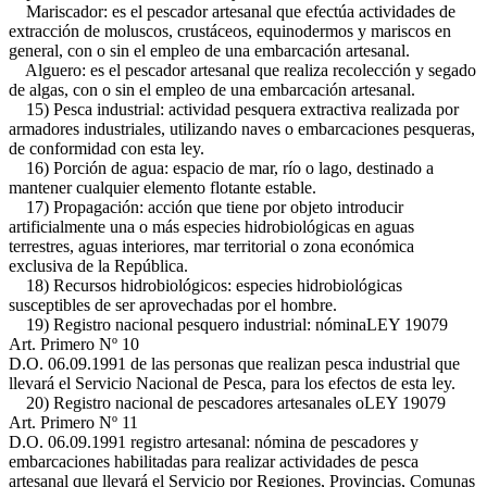
Mariscador: es el pescador artesanal que efectúa actividades de
extracción de moluscos, crustáceos, equinodermos y mariscos en
general, con o sin el empleo de una embarcación artesanal.
Alguero: es el pescador artesanal que realiza recolección y segado
de algas, con o sin el empleo de una embarcación artesanal.
15) Pesca industrial: actividad pesquera extractiva realizada por
armadores industriales, utilizando naves o embarcaciones pesqueras,
de conformidad con esta ley.
16) Porción de agua: espacio de mar, río o lago, destinado a
mantener cualquier elemento flotante estable.
17) Propagación: acción que tiene por objeto introducir
artificialmente una o más especies hidrobiológicas en aguas
terrestres, aguas interiores, mar territorial o zona económica
exclusiva de la República.
18) Recursos hidrobiológicos: especies hidrobiológicas
susceptibles de ser aprovechadas por el hombre.
19) Registro nacional pesquero industrial: nómina
LEY 19079
Art. Primero Nº 10
D.O. 06.09.1991
de las personas que realizan pesca industrial que
llevará el Servicio Nacional de Pesca, para los efectos de esta ley.
20) Registro nacional de pescadores artesanales o
LEY 19079
Art. Primero Nº 11
D.O. 06.09.1991
registro artesanal: nómina de pescadores y
embarcaciones habilitadas para realizar actividades de pesca
artesanal que llevará el Servicio por Regiones, Provincias, Comunas