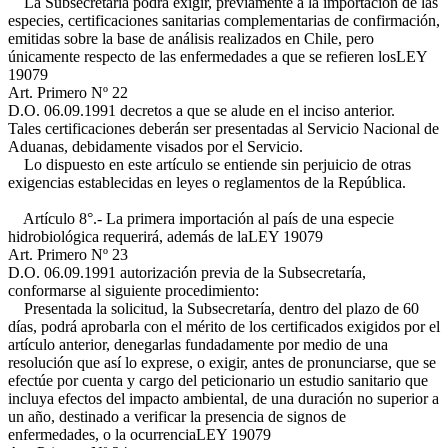
La Subsecretaría podrá exigir, previamente a la importación de las
especies, certificaciones sanitarias complementarias de confirmación,
emitidas sobre la base de análisis realizados en Chile, pero
únicamente respecto de las enfermedades a que se refieren los
LEY
19079
Art. Primero Nº 22
D.O. 06.09.1991
decretos a que se alude en el inciso anterior.
Tales certificaciones deberán ser presentadas al Servicio Nacional de
Aduanas, debidamente visados por el Servicio.
Lo dispuesto en este artículo se entiende sin perjuicio de otras
exigencias establecidas en leyes o reglamentos de la República.
Artículo 8°.- La primera importación al país de una especie
hidrobiológica requerirá, además de la
LEY 19079
Art. Primero Nº 23
D.O. 06.09.1991
autorización previa de la Subsecretaría,
conformarse al siguiente procedimiento:
Presentada la solicitud, la Subsecretaría, dentro del plazo de 60
días, podrá aprobarla con el mérito de los certificados exigidos por el
artículo anterior, denegarlas fundadamente por medio de una
resolución que así lo exprese, o exigir, antes de pronunciarse, que se
efectúe por cuenta y cargo del peticionario un estudio sanitario que
incluya efectos del impacto ambiental, de una duración no superior a
un año, destinado a verificar la presencia de signos de
enfermedades, o la ocurrencia
LEY 19079