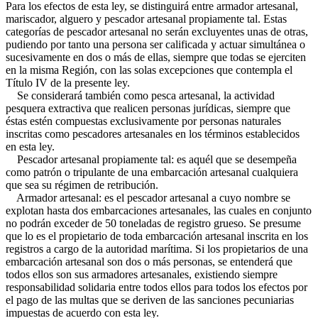
Para los efectos de esta ley, se distinguirá entre armador artesanal,
mariscador, alguero y pescador artesanal propiamente tal. Estas
categorías de pescador artesanal no serán excluyentes unas de otras,
pudiendo por tanto una persona ser calificada y actuar simultánea o
sucesivamente en dos o más de ellas, siempre que todas se ejerciten
en la misma Región, con las solas excepciones que contempla el
Título IV de la presente ley.
Se considerará también como pesca artesanal, la actividad
pesquera extractiva que realicen personas jurídicas, siempre que
éstas estén compuestas exclusivamente por personas naturales
inscritas como pescadores artesanales en los términos establecidos
en esta ley.
Pescador artesanal propiamente tal: es aquél que se desempeña
como patrón o tripulante de una embarcación artesanal cualquiera
que sea su régimen de retribución.
Armador artesanal: es el pescador artesanal a cuyo nombre se
explotan hasta dos embarcaciones artesanales, las cuales en conjunto
no podrán exceder de 50 toneladas de registro grueso. Se presume
que lo es el propietario de toda embarcación artesanal inscrita en los
registros a cargo de la autoridad marítima. Si los propietarios de una
embarcación artesanal son dos o más personas, se entenderá que
todos ellos son sus armadores artesanales, existiendo siempre
responsabilidad solidaria entre todos ellos para todos los efectos por
el pago de las multas que se deriven de las sanciones pecuniarias
impuestas de acuerdo con esta ley.