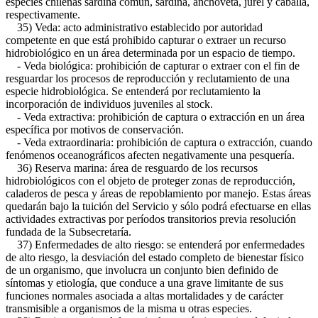
especies chilenas sardina común, sardina, anchoveta, jurel y caballa,
respectivamente.
35) Veda: acto administrativo establecido por autoridad
competente en que está prohibido capturar o extraer un recurso
hidrobiológico en un área determinada por un espacio de tiempo.
- Veda biológica: prohibición de capturar o extraer con el fin de
resguardar los procesos de reproducción y reclutamiento de una
especie hidrobiológica. Se entenderá por reclutamiento la
incorporación de individuos juveniles al stock.
- Veda extractiva: prohibición de captura o extracción en un área
específica por motivos de conservación.
- Veda extraordinaria: prohibición de captura o extracción, cuando
fenómenos oceanográficos afecten negativamente una pesquería.
36) Reserva marina: área de resguardo de los recursos
hidrobiológicos con el objeto de proteger zonas de reproducción,
caladeros de pesca y áreas de repoblamiento por manejo. Estas áreas
quedarán bajo la tuición del Servicio y sólo podrá efectuarse en ellas
actividades extractivas por períodos transitorios previa resolución
fundada de la Subsecretaría.
37) Enfermedades de alto riesgo: se entenderá por enfermedades
de alto riesgo, la desviación del estado completo de bienestar físico
de un organismo, que involucra un conjunto bien definido de
síntomas y etiología, que conduce a una grave limitante de sus
funciones normales asociada a altas mortalidades y de carácter
transmisible a organismos de la misma u otras especies.