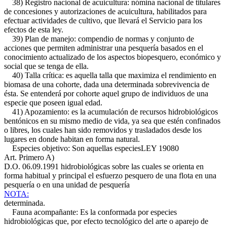
38) Registro nacional de acuicultura: nómina nacional de titulares
de concesiones y autorizaciones de acuicultura, habilitados para
efectuar actividades de cultivo, que llevará el Servicio para los
efectos de esta ley.
39) Plan de manejo: compendio de normas y conjunto de
acciones que permiten administrar una pesquería basados en el
conocimiento actualizado de los aspectos biopesquero, económico y
social que se tenga de ella.
40) Talla crítica: es aquella talla que maximiza el rendimiento en
biomasa de una cohorte, dada una determinada sobrevivencia de
ésta. Se entenderá por cohorte aquel grupo de individuos de una
especie que poseen igual edad.
41) Apozamiento: es la acumulación de recursos hidrobiológicos
bentónicos en su mismo medio de vida, ya sea que estén confinados
o libres, los cuales han sido removidos y trasladados desde los
lugares en donde habitan en forma natural.
Especies objetivo: Son aquellas especies
LEY 19080
Art. Primero A)
D.O. 06.09.1991
hidrobiológicas sobre las cuales se orienta en
forma habitual y principal el esfuerzo pesquero de una flota en una
pesquería o en una unidad de pesquería
NOTA:
determinada.
Fauna acompañante: Es la conformada por especies
hidrobiológicas que, por efecto tecnológico del arte o aparejo de