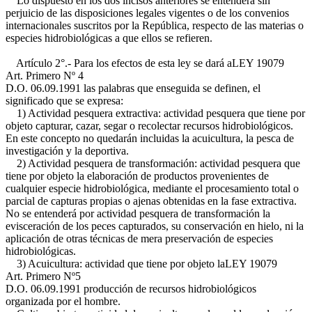
Lo dispuesto en los dos incisos anteriores se entenderá sin
perjuicio de las disposiciones legales vigentes o de los convenios
internacionales suscritos por la República, respecto de las materias o
especies hidrobiológicas a que ellos se refieren.
Artículo 2°.- Para los efectos de esta ley se dará a
LEY 19079
Art. Primero Nº 4
D.O. 06.09.1991
las palabras que enseguida se definen, el
significado que se expresa:
1) Actividad pesquera extractiva: actividad pesquera que tiene por
objeto capturar, cazar, segar o recolectar recursos hidrobiológicos.
En este concepto no quedarán incluidas la acuicultura, la pesca de
investigación y la deportiva.
2) Actividad pesquera de transformación: actividad pesquera que
tiene por objeto la elaboración de productos provenientes de
cualquier especie hidrobiológica, mediante el procesamiento total o
parcial de capturas propias o ajenas obtenidas en la fase extractiva.
No se entenderá por actividad pesquera de transformación la
evisceración de los peces capturados, su conservación en hielo, ni la
aplicación de otras técnicas de mera preservación de especies
hidrobiológicas.
3) Acuicultura: actividad que tiene por objeto la
LEY 19079
Art. Primero Nº5
D.O. 06.09.1991
producción de recursos hidrobiológicos
organizada por el hombre.