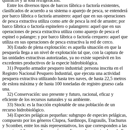
químicos y la sola refrigeración.
Entre los diversos tipos de barcos fábrica o factoría existentes,
clasificados de acuerdo a su sistema o aparejo de pesca, se entenderá
por barco fábrica o factoría arrastrero: aquel que en sus operaciones
de pesca extractiva utiliza como arte de pesca la red de arrastre; por
barco fábrica o factoría espinelero o palangrero: aquel que en sus
operaciones de pesca extractiva utiliza como aparejo de pesca el
espinel o palangre; y por barco fábrica o factoría cerquero: aquel que
utiliza en sus operaciones de pesca extractiva la red de cerco.
30) Estado de plena explotación: es aquella situación en que la
pesquería llega a un nivel de explotación tal que, con la captura de
las unidades extractivas autorizadas, ya no existe superávit en los
excedentes productivos de la especie hidrobiológica.
31) Pequeño armador pesquero industrial: persona inscrita en el
Registro Nacional Pesquero Industrial, que ejecuta una actividad
pesquera extractiva utilizando hasta tres naves, de hasta 22,5 metros
de eslora máxima y de hasta 100 toneladas de registro grueso cada
una.
32) Conservación: uso presente y futuro, racional, eficaz y
eficiente de los recursos naturales y su ambiente.
33) Stock: es la fracción explotable de una población de un
recurso hidrobiológico.
34) Especies pelágicas pequeñas: subgrupo de especies pelágicas,
compuesto por los géneros Clupea, Sardinops, Engraulis, Trachurus
y Scomber, entre los más representativos, los que corresponden a las