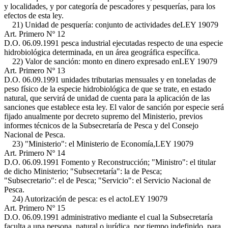
y localidades, y por categoría de pescadores y pesquerías, para los
efectos de esta ley.
21) Unidad de pesquería: conjunto de actividades de
LEY 19079
Art. Primero Nº 12
D.O. 06.09.1991
pesca industrial ejecutadas respecto de una especie
hidrobiológica determinada, en un área geográfica específica.
22) Valor de sanción: monto en dinero expresado en
LEY 19079
Art. Primero Nº 13
D.O. 06.09.1991
unidades tributarias mensuales y en toneladas de
peso físico de la especie hidrobiológica de que se trate, en estado
natural, que servirá de unidad de cuenta para la aplicación de las
sanciones que establece esta ley. El valor de sanción por especie será
fijado anualmente por decreto supremo del Ministerio, previos
informes técnicos de la Subsecretaría de Pesca y del Consejo
Nacional de Pesca.
23) "Ministerio": el Ministerio de Economía,
LEY 19079
Art. Primero Nº 14
D.O. 06.09.1991
Fomento y Reconstrucción; "Ministro": el titular
de dicho Ministerio; "Subsecretaría": la de Pesca;
"Subsecretario": el de Pesca; "Servicio": el Servicio Nacional de
Pesca.
24) Autorización de pesca: es el acto
LEY 19079
Art. Primero Nº 15
D.O. 06.09.1991
administrativo mediante el cual la Subsecretaría
faculta a una persona, natural o jurídica, por tiempo indefinido, para