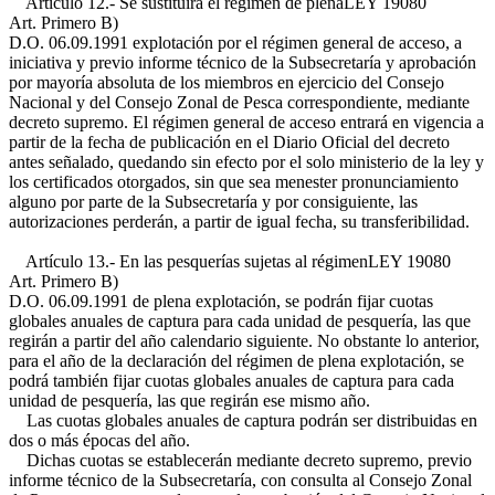
Artículo 12.- Se sustituirá el régimen de plena
LEY 19080
Art. Primero B)
D.O. 06.09.1991
explotación por el régimen general de acceso, a
iniciativa y previo informe técnico de la Subsecretaría y aprobación
por mayoría absoluta de los miembros en ejercicio del Consejo
Nacional y del Consejo Zonal de Pesca correspondiente, mediante
decreto supremo. El régimen general de acceso entrará en vigencia a
partir de la fecha de publicación en el Diario Oficial del decreto
antes señalado, quedando sin efecto por el solo ministerio de la ley y
los certificados otorgados, sin que sea menester pronunciamiento
alguno por parte de la Subsecretaría y por consiguiente, las
autorizaciones perderán, a partir de igual fecha, su transferibilidad.
Artículo 13.- En las pesquerías sujetas al régimen
LEY 19080
Art. Primero B)
D.O. 06.09.1991
de plena explotación, se podrán fijar cuotas
globales anuales de captura para cada unidad de pesquería, las que
regirán a partir del año calendario siguiente. No obstante lo anterior,
para el año de la declaración del régimen de plena explotación, se
podrá también fijar cuotas globales anuales de captura para cada
unidad de pesquería, las que regirán ese mismo año.
Las cuotas globales anuales de captura podrán ser distribuidas en
dos o más épocas del año.
Dichas cuotas se establecerán mediante decreto supremo, previo
informe técnico de la Subsecretaría, con consulta al Consejo Zonal