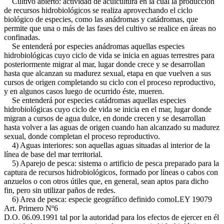
Cultivo abierto: actividad de acuicultura en la cual la producción
de recursos hidrobiológicos se realiza aprovechando el ciclo
biológico de especies, como las anádromas y catádromas, que
permite que una o más de las fases del cultivo se realice en áreas no
confinadas.
Se entenderá por especies anádromas aquellas especies
hidrobiológicas cuyo ciclo de vida se inicia en aguas terrestres para
posteriormente migrar al mar, lugar donde crece y se desarrollan
hasta que alcanzan su madurez sexual, etapa en que vuelven a sus
cursos de origen completando su ciclo con el proceso reproductivo,
y en algunos casos luego de ocurrido éste, mueren.
Se entenderá por especies catádromas aquellas especies
hidrobiológicas cuyo ciclo de vida se inicia en el mar, lugar donde
migran a cursos de agua dulce, en donde crecen y se desarrollan
hasta volver a las aguas de origen cuando han alcanzado su madurez
sexual, donde completan el proceso reproductivo.
4) Aguas interiores: son aquellas aguas situadas al interior de la
línea de base del mar territorial.
5) Aparejo de pesca: sistema o artificio de pesca preparado para la
captura de recursos hidrobiológicos, formado por líneas o cabos con
anzuelos o con otros útiles que, en general, sean aptos para dicho
fin, pero sin utilizar paños de redes.
6) Area de pesca: especie geográfico definido como
LEY 19079
Art. Primero Nº6
D.O. 06.09.1991
tal por la autoridad para los efectos de ejercer en él