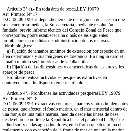
Artículo 3° a).- En toda área de pesca,
LEY 19079
Art. Primero Nº 17
D.O. 06.09.1991
independientemente del régimen de acceso a que
se encuentre sometida, la Subsecretaría, mediante resolución
fundada, previo informe técnico del Consejo Zonal de Pesca que
corresponda, podrá establecer una o más de las siguientes
prohibiciones o medidas de administración de los recursos
hidrobiológicos:
a) Fijación de tamaños mínimos de extracción por especie en un
área determinada y sus márgenes de tolerancia. En ningún caso el
tamaño mínimo será inferior al de la talla crítica.
b) Fijación de las dimensiones y características de las artes y los
aparejos de pesca.
Prohíbese realizar actividades pesqueras extractivas en
contravención a lo dispuesto en este artículo.
Artículo 4°.- Prohíbense las actividades pesqueras
LEY 19079
Art. Primero Nº 18
D.O. 06.09.1991
extractivas con artes, aparejos y otros implementos
de pesca, que afecten el fondo marino, en el mar territorial dentro de
una franja de una milla marina, medida desde las líneas de base
desde el límite norte de la República hasta el paralelo 41° 28,6` de
latitud sur; y en las aguas interiores, en la forma que determina el
reglamento, con excepción de la franja de mar de una milla marina