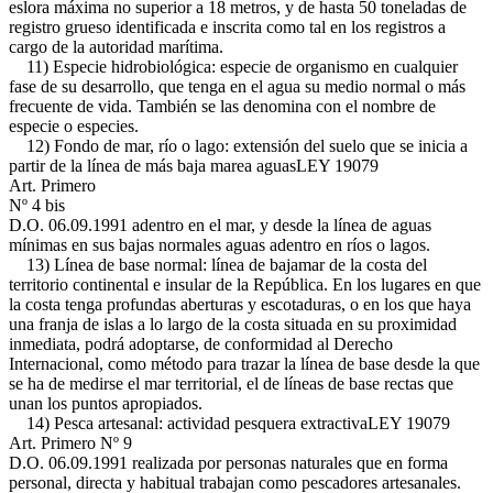
eslora máxima no superior a 18 metros, y de hasta 50 toneladas de
registro grueso identificada e inscrita como tal en los registros a
cargo de la autoridad marítima.
11) Especie hidrobiológica: especie de organismo en cualquier
fase de su desarrollo, que tenga en el agua su medio normal o más
frecuente de vida. También se las denomina con el nombre de
especie o especies.
12) Fondo de mar, río o lago: extensión del suelo que se inicia a
partir de la línea de más baja marea aguas
LEY 19079
Art. Primero
Nº 4 bis
D.O. 06.09.1991
adentro en el mar, y desde la línea de aguas
mínimas en sus bajas normales aguas adentro en ríos o lagos.
13) Línea de base normal: línea de bajamar de la costa del
territorio continental e insular de la República. En los lugares en que
la costa tenga profundas aberturas y escotaduras, o en los que haya
una franja de islas a lo largo de la costa situada en su proximidad
inmediata, podrá adoptarse, de conformidad al Derecho
Internacional, como método para trazar la línea de base desde la que
se ha de medirse el mar territorial, el de líneas de base rectas que
unan los puntos apropiados.
14) Pesca artesanal: actividad pesquera extractiva
LEY 19079
Art. Primero Nº 9
D.O. 06.09.1991
realizada por personas naturales que en forma
personal, directa y habitual trabajan como pescadores artesanales.