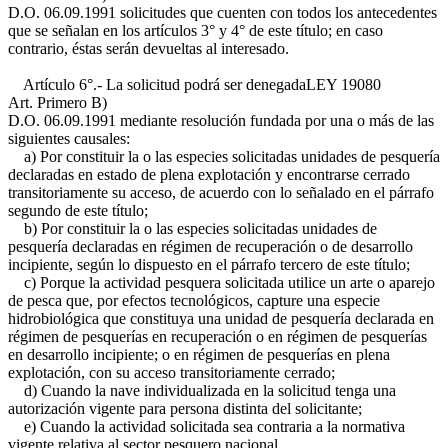
D.O. 06.09.1991
solicitudes que cuenten con todos los antecedentes
que se señalan en los artículos 3° y 4° de este título; en caso
contrario, éstas serán devueltas al interesado.
Artículo 6°.- La solicitud podrá ser denegada
LEY 19080
Art. Primero B)
D.O. 06.09.1991
mediante resolución fundada por una o más de las
siguientes causales:
a) Por constituir la o las especies solicitadas unidades de pesquería
declaradas en estado de plena explotación y encontrarse cerrado
transitoriamente su acceso, de acuerdo con lo señalado en el párrafo
segundo de este título;
b) Por constituir la o las especies solicitadas unidades de
pesquería declaradas en régimen de recuperación o de desarrollo
incipiente, según lo dispuesto en el párrafo tercero de este título;
c) Porque la actividad pesquera solicitada utilice un arte o aparejo
de pesca que, por efectos tecnológicos, capture una especie
hidrobiológica que constituya una unidad de pesquería declarada en
régimen de pesquerías en recuperación o en régimen de pesquerías
en desarrollo incipiente; o en régimen de pesquerías en plena
explotación, con su acceso transitoriamente cerrado;
d) Cuando la nave individualizada en la solicitud tenga una
autorización vigente para persona distinta del solicitante;
e) Cuando la actividad solicitada sea contraria a la normativa
vigente relativa al sector pesquero nacional.