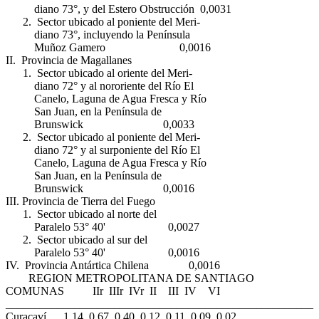
diano 73°, y del Estero Obstrucción 0,0031
2. Sector ubicado al poniente del Meri-
diano 73°, incluyendo la Península
Muñoz Gamero 0,0016
II. Provincia de Magallanes
1. Sector ubicado al oriente del Meri-
diano 72° y al nororiente del Río El
Canelo, Laguna de Agua Fresca y Río
San Juan, en la Península de
Brunswick 0,0033
2. Sector ubicado al poniente del Meri-
diano 72° y al surponiente del Río El
Canelo, Laguna de Agua Fresca y Río
San Juan, en la Península de
Brunswick 0,0016
III. Provincia de Tierra del Fuego
1. Sector ubicado al norte del
Paralelo 53° 40' 0,0027
2. Sector ubicado al sur del
Paralelo 53° 40' 0,0016
IV. Provincia Antártica Chilena 0,0016
REGION METROPOLITANA DE SANTIAGO
COMUNAS IIr IIIr IVr II III IV VI
______________________________________________________
Curacaví 1,14 0,67 0,40 0,12 0,11 0,09 0,02