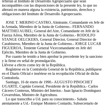
refieran al Instituto de Desarrollo Agropecuario que sean
incompatibles con las disposiciones de la presente ley, lo que no
alterará en manera alguna la existencia, patrimonio, derechos y
obligaciones del Instituto de Desarrollo Agropecuario.
JOSE T. MERINO CASTRO, Almirante, Comandante en Jefe de
la Armada, Miembro de la Junta de Gobierno.- FERNANDO
MATTHEI AUBEL; General del Aire, Comandante en Jefe de la
Fuerza Aérea, Miembro de la Junta de Gobierno.- RODOLFO
STANGE OELCKERS, General Director, General Director de
Carabineros, Miembro de la Junta de Gobierno.- JORGE LUCAR
FIGUEROA, Teniente General Vicecomandante en Jefe del
Ejército, Miembro de la Junta de Gobierno.
Por cuanto he tenido a bien aprobar la precedente ley la sanciono
y la firmo en señal de promulgación.
Llévese a efecto como ley de la República.
Regístrese en la Contraloría General de la República, publíquese
en el Diario Oficial e insértese en la recopilación Oficial de dicha
Contraloría.
Santiago, 16 de enero de 1990.- AUGUSTO PINOCHET
UGARTE, Capitán General, Presidente de la República.- Carlos
Cáceres Contreras, Ministro del Interior.- Juan Ignacio Domínguez
Covarrubias, Ministro de Agricultura.
Lo que transcribo a Ud. para su conocimiento.- Saluda
atentamente a Ud.- Enrique Montero Contardo, Subsecretario de