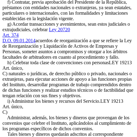
f) Contratar, previa aprobación del Presidente de la República,
préstamos con entidades nacionales o extranjeras, ya sean estatales,
particulares o internacionales, con las formalidades y limitaciones
establecidas en la legislación vigente.
g) Acordar transacciones y avenimientos, sean estos judiciales o
extrajudiciales, celebrar
Ley 20720
Art. 374
D.O. 09.01.2014
acuerdos de reorganización a que se refiere la Ley
de Reorganización y Liquidación de Activos de Empresas y
Personas, someter asuntos a compromisos y otorgar a los árbitros
facultades de arbitradores en cuanto al procedimiento y fallo.
h) Celebrar toda clase de convenciones con personas
LEY 19213
Art. único,
C)
naturales o jurídicas, de derecho público o privado, nacionales o
extranjeras, para ejecutar acciones de apoyo a las funciones propias
del Instituto, desarrollar programas de trabajo comprendidos dentro
de dichas funciones y realizar estudios técnicos o de factibilidad que
tengan relación con sus fines y objetivos.
i) Administrar los bienes y recursos del Servicio.
LEY 19213
Art. único,
C)
Administrar, además, los bienes y dineros que provengan de los
convenios que celebre el Instituto, aplicándolos al cumplimiento de
los programas específicos de dichos convenios.
Tales bienes y dineros quedarán adscritos al correspondiente