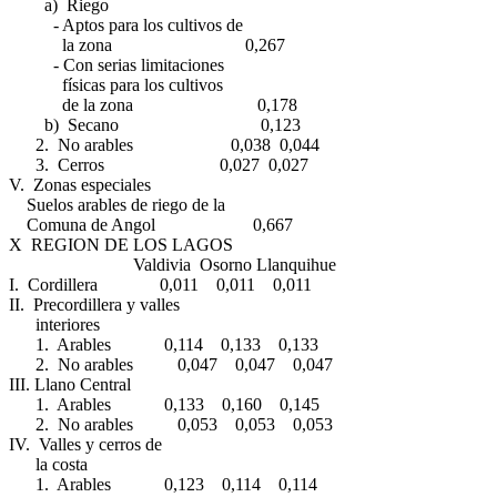
a) Riego
- Aptos para los cultivos de
la zona 0,267
- Con serias limitaciones
físicas para los cultivos
de la zona 0,178
b) Secano 0,123
2. No arables 0,038 0,044
3. Cerros 0,027 0,027
V. Zonas especiales
Suelos arables de riego de la
Comuna de Angol 0,667
X REGION DE LOS LAGOS
Valdivia Osorno Llanquihue
I. Cordillera 0,011 0,011 0,011
II. Precordillera y valles
interiores
1. Arables 0,114 0,133 0,133
2. No arables 0,047 0,047 0,047
III. Llano Central
1. Arables 0,133 0,160 0,145
2. No arables 0,053 0,053 0,053
IV. Valles y cerros de
la costa
1. Arables 0,123 0,114 0,114