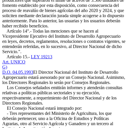
productores que superaron el límite de activos de 3.500 unidades de
fomento establecido por esta disposición, como consecuencia del
proceso de reavalúo de bienes agrícolas del año 2020 y 2024, y que
soliciten mediante declaración jurada simple acogerse a lo dispuesto
anteriormente. Para lo anterior, las usuarias y los usuarios deberán
haber recibido beneficios.
Artículo 14°.- Todas las menciones que se hacen al
Vicepresidente Ejecutivo del Instituto de Desarrollo Agropecuario
en leyes, decretos, reglamentos, resoluciones o contratos vigentes, se
entenderán referidas, en lo sucesivo, al Director Nacional de dicho
Servicio.".
Artículo 15.-
LEY 19213
Art. UNICO
G)
D.O. 04.05.1993
El Director Nacional del Instituto de Desarrollo
Agropecuario estará asesorado por un Consejo Nacional. Asimismo,
los Directores Regionales lo serán por Consejos Regionales.
Los Consejos señalados emitirán informes y atenderán consultas
relativas a políticas públicas sectoriales y su ejecución,
respectivamente, a requerimiento del Director Nacional y de los
Directores Regionales.
El Consejo Nacional estará integrado por:
- Tres representantes del Ministerio de Agricultura, los que
deberán pertenecer, uno a la Oficina de Estudios y Políticas
Agrarias, otro al Servicio Agrícola y Ganadero y un tercero al