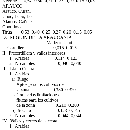
Negrete 0,67 0,50 0,31 0,27 0,20 0,15 0,05
ARAUCO
Arauco, Curani-
lahue, Lebu, Los
Alamos, Cañete,
Contulmo,
Tirúa 0,53 0,40 0,25 0,27 0,20 0,15 0,05
IX REGION DE LA ARAUCANIA
Malleco Cautín
I. Cordillera 0,015 0,015
II. Precordillera y valles interiores
1. Arables 0,114 0,123
2. No arables 0,040 0,040
III. Llano Central
1. Arables
a) Riego
- Aptos para los cultivos de
la zona 0,380 0,320
- Con serias limitaciones
físicas para los cultivos
de la zona 0,210 0,200
b) Secano 0,123 0,145
2. No arables 0,044 0,044
IV. Valles y cerros de la costa
1. Arables