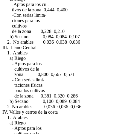
-Aptos para los cul-
tivos de la zona 0,444 0,400
-Con serias limita-
ciones para los
cultivos
de la zona 0,228 0,210
b) Secano 0,084 0,084 0,107
2. No arables 0,036 0,038 0,036
III. Llano Central
1. Arables
a) Riego
- Aptos para los
cultivos de la
zona 0,800 0,667 0,571
- Con serias limi-
taciones físicas
para los cultivos
de la zona 0,381 0,320 0,286
b) Secano 0,100 0,089 0,084
2. No arables 0,036 0,036 0,036
IV. Valles y cerros de la costa
1. Arables
a) Riego
- Aptos para los
cultivos de la