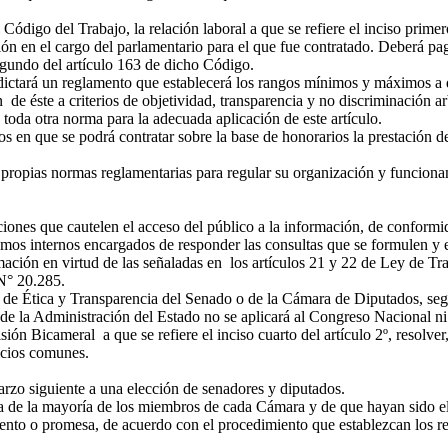
 Código del Trabajo, la relación laboral a que se refiere el inciso prime
ción en el cargo del parlamentario para el que fue contratado. Deberá p
segundo del artículo 163 de dicho Código.
tará un reglamento que establecerá los rangos mínimos y máximos a q
 de éste a criterios de objetividad, transparencia y no discriminación a
l, toda otra norma para la adecuada aplicación de este artículo.
s en que se podrá contratar sobre la base de honorarios la prestación de 
 propias normas reglamentarias para regular su organización y funciona
iones que cautelen el acceso del público a la información, de conformid
os internos encargados de responder las consultas que se formulen y el 
rmación en virtud de las señaladas en los artículos 21 y 22 de Ley de T
 N° 20.285.
de Ética y Transparencia del Senado o de la Cámara de Diputados, segú
de la Administración del Estado no se aplicará al Congreso Nacional ni
 Bicameral a que se refiere el inciso cuarto del artículo 2º, resolver,
icios comunes.
rzo siguiente a una elección de senadores y diputados.
de la mayoría de los miembros de cada Cámara y de que hayan sido eleg
ento o promesa, de acuerdo con el procedimiento que establezcan los r