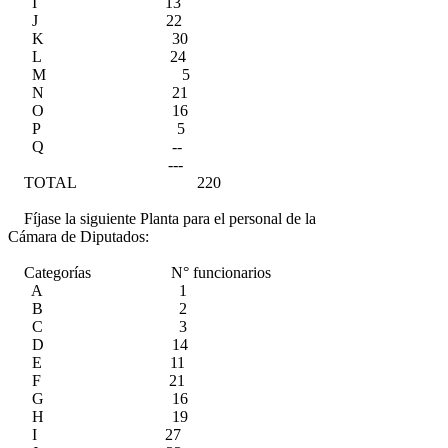
I 13
J 22
K 30
L 24
M 5
N 21
O 16
P 5
Q --
---
TOTAL 220
Fíjase la siguiente Planta para el personal de la
Cámara de Diputados:
Categorías N° funcionarios
A 1
B 2
C 3
D 14
E 11
F 21
G 16
H 19
I 27