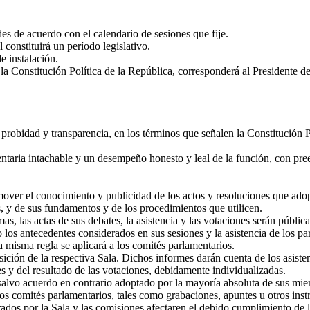
des de acuerdo con el calendario de sesiones que fije.
constituirá un período legislativo.
e instalación.
 la Constitución Política de la República, corresponderá al Presidente d
probidad y transparencia, en los términos que señalen la Constitución P
ria intachable y un desempeño honesto y leal de la función, con preemi
mover el conocimiento y publicidad de los actos y resoluciones que adop
, y de sus fundamentos y de los procedimientos que utilicen.
 las actas de sus debates, la asistencia y las votaciones serán pública
s antecedentes considerados en sus sesiones y la asistencia de los par
 misma regla se aplicará a los comités parlamentarios.
ón de la respectiva Sala. Dichos informes darán cuenta de los asistent
 y del resultado de las votaciones, debidamente individualizadas.
 salvo acuerdo en contrario adoptado por la mayoría absoluta de sus mi
los comités parlamentarios, tales como grabaciones, apuntes u otros inst
os por la Sala y las comisiones afectaren el debido cumplimiento de la