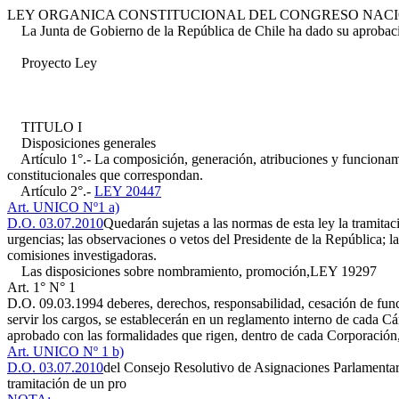
LEY ORGANICA CONSTITUCIONAL DEL CONGRESO NAC
La Junta de Gobierno de la República de Chile ha dado su aprobació
Proyecto Ley
TITULO I
Disposiciones generales
Artículo 1°.- La composición, generación, atribuciones y funcionamie
constitucionales que correspondan.
Artículo 2°.-
LEY 20447
Art. UNICO Nº1 a)
D.O. 03.07.2010
Quedarán sujetas a las normas de esta ley la tramitaci
urgencias; las observaciones o vetos del Presidente de la República; 
comisiones investigadoras.
Las disposiciones sobre nombramiento, promoción,
LEY 19297
Art. 1° N° 1
D.O. 09.03.1994
deberes, derechos, responsabilidad, cesación de funci
servir los cargos, se establecerán en un reglamento interno de cada
aprobado con las formalidades que rigen, dentro de cada Corporación, 
Art. UNICO Nº 1 b)
D.O. 03.07.2010
del Consejo Resolutivo de Asignaciones Parlamentari
tramitación de un pro