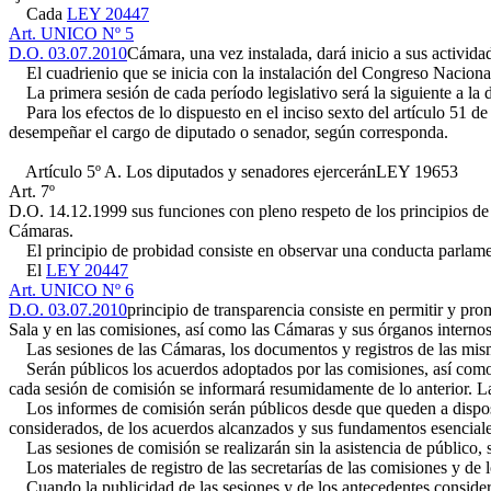
Cada
LEY 20447
Art. UNICO Nº 5
D.O. 03.07.2010
Cámara, una vez instalada, dará inicio a sus activida
El cuadrienio que se inicia con la instalación del Congreso Nacional 
La primera sesión de cada período legislativo será la siguiente a la d
Para los efectos de lo dispuesto en el inciso sexto del artículo 51 de
desempeñar el cargo de diputado o senador, según corresponda.
Artículo 5º A. Los diputados y senadores ejercerán
LEY 19653
Art. 7º
D.O. 14.12.1999
sus funciones con pleno respeto de los principios de 
Cámaras.
El principio de probidad consiste en observar una conducta parlamenta
El
LEY 20447
Art. UNICO Nº 6
D.O. 03.07.2010
principio de transparencia consiste en permitir y pro
Sala y en las comisiones, así como las Cámaras y sus órganos internos
Las sesiones de las Cámaras, los documentos y registros de las mismas,
Serán públicos los acuerdos adoptados por las comisiones, así como lo
cada sesión de comisión se informará resumidamente de lo anterior. La
Los informes de comisión serán públicos desde que queden a disposici
considerados, de los acuerdos alcanzados y sus fundamentos esenciales
Las sesiones de comisión se realizarán sin la asistencia de público,
Los materiales de registro de las secretarías de las comisiones y de 
Cuando la publicidad de las sesiones y de los antecedentes considerad