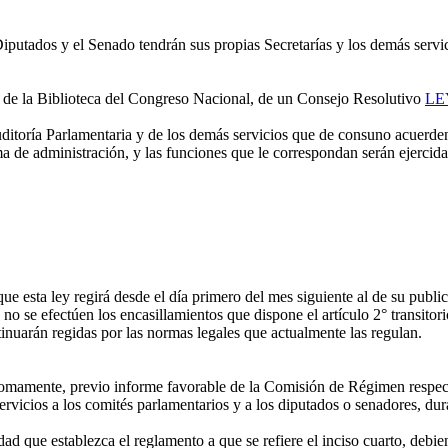
iputados y el Senado tendrán sus propias Secretarías y los demás servi
e la Biblioteca del Congreso Nacional, de un Consejo Resolutivo
LE
ditoría Parlamentaria y de los demás servicios que de consuno acuerd
e administración, y las funciones que le correspondan serán ejercidas p
 esta ley regirá desde el día primero del mes siguiente al de su public
o se efectúen los encasillamientos que dispone el artículo 2° transitori
ntinuarán regidas por las normas legales que actualmente las regulan.
amente, previo informe favorable de la Comisión de Régimen respecti
ervicios a los comités parlamentarios y a los diputados o senadores, du
que establezca el reglamento a que se refiere el inciso cuarto, debiend