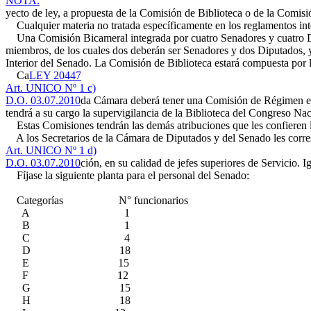
NOTA:
yecto de ley, a propuesta de la Comisión de Biblioteca o de la Comisi
Cualquier materia no tratada específicamente en los reglamentos intern
Una Comisión Bicameral integrada por cuatro Senadores y cuatro Dipu
miembros, de los cuales dos deberán ser Senadores y dos Diputados, 
Interior del Senado. La Comisión de Biblioteca estará compuesta por l
Ca
LEY 20447
Art. UNICO Nº 1 c)
D.O. 03.07.2010
da Cámara deberá tener una Comisión de Régimen enca
tendrá a su cargo la supervigilancia de la Biblioteca del Congreso Nac
Estas Comisiones tendrán las demás atribuciones que les confieren 
A los Secretarios de la Cámara de Diputados y del Senado les correspo
Art. UNICO Nº 1 d)
D.O. 03.07.2010
ción, en su calidad de jefes superiores de Servicio. 
Fíjase la siguiente planta para el personal del Senado:
Categorías N° funcionarios
A 1
B 1
C 4
D 18
E 15
F 12
G 15
H 18