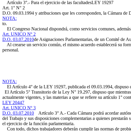
Artículo 3°.- Para el ejercicio de las facultades
LEY 19297
Art. 1° N° 2
D.O. 09.03.1994
y atribuciones que les corresponden, la Cámara de D
NOTA:
to.
El Congreso Nacional dispondrá, como servicios comunes, además d
Art. UNICO Nº 2
D.O. 03.07.2010
de Asignaciones Parlamentarias, de un Comité de Au
Al crearse un servicio común, el mismo acuerdo establecerá su forma d
personal.
NOTA:
El Artículo 4° de la LEY 19297, publicada el 09.03.1994, dispuso que
El Artículo 5° Transitorio de la Ley N° 19.297, dispuso que mientras n
actualmente vigentes, y las materias a que se refiere su artículo 1° co
LEY 20447
Art. UNICO Nº 3
D.O. 03.07.2010
Artículo 3° A.- Cada Cámara podrá acordar autónom
del Trabajo y sus disposiciones complementarias a quienes prestarán s
el ejercicio de la función parlamentaria.
Con todo, dichos trabajadores deberán cumplir las normas de probidad 