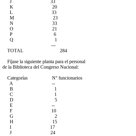
J 33
K 20
L 33
M 23
N 33
O 21
P 6
Q 1
---
TOTAL 284
Fíjase la siguiente planta para el personal
de la Biblioteca del Congreso Nacional:
Categorías N° funcionarios
A --
B 1
C 1
D 5
E --
F 10
G 2
H 15
I 17
J 24