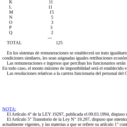
K 11
L 11
M 15
N 5
O 3
P 3
Q 2
---
TOTAL 125
En los sistemas de remuneraciones se establecerá un trato igualitari
condiciones similares, les sean asignadas iguales retribuciones económ
Las remuneraciones e ingresos que perciban los funcionarios serán i
En todo caso, el monto máximo de imponibilidad será el establecido en
Las resoluciones relativas a la carrera funcionaria del personal del C
NOTA:
El Artículo 4° de la LEY 19297, publicada el 09.03.1994, dispuso que
El Artículo 5° Transitorio de la Ley N° 19.297, dispuso que mientras 
actualmente vigentes, y las materias a que se refiere su artículo 1° co