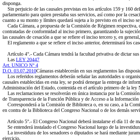
disponga.
Sin perjuicio de las causales previstas en los artículos 159 y 160 del
parlamentario para quien prestaba sus servicios, así como por la cesa
cuanto a su monto y límites quedará sujeta a lo previsto en el inciso 
Cada Cámara, a propuesta de la Comisión de Régimen respectiva, dic
contratadas de conformidad al inciso primero, garantizando la sujeción
las causales de cesación a que se refiere el inciso tercero y, en genera
El reglamento a que se refiere el inciso anterior, determinará los caso
Artículo 4°.- Cada Cámara tendrá la facultad privativa de dictar sus
Las
LEY 20447
Art. UNICO Nº 4
D.O. 03.07.2010
Cámaras establecerán en sus reglamentos las disposic
Los referidos reglamentos deberán señalar las autoridades u organism
causales establecidas en esta ley, se podrá denegar la entrega de info
Administración del Estado, contenida en el artículo primero de la ley
Las reclamaciones se resolverán en única instancia por la Comisión 
de Transparencia de la Función Pública y de Acceso a la Información 
Corresponderá a la Comisión de Biblioteca o, en su caso, a la Comisión
en contra de la Biblioteca del Congreso Nacional o de los demás serv
Artículo 5°.- El Congreso Nacional deberá instalarse el día 11 de ma
Se entenderá instalado el Congreso Nacional luego de la investidura 
La investidura de los senadores o diputados se hará mediante juram
ejercicio.