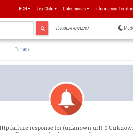
BCN
Ley Chile
Colecciones
Información Territori
Mod
BÚSQUEDA AVANZADA
Portada
ttp failure response for (unknown url): 0 Unkno