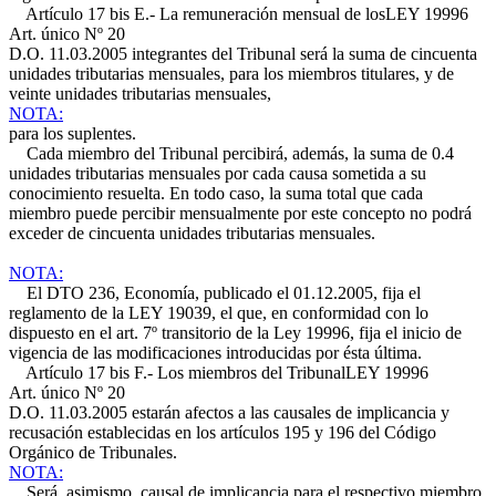
Artículo 17 bis E.- La remuneración mensual de los
LEY 19996
Art. único Nº 20
D.O. 11.03.2005
integrantes del Tribunal será la suma de cincuenta
unidades tributarias mensuales, para los miembros titulares, y de
veinte unidades tributarias mensuales,
NOTA:
para los suplentes.
Cada miembro del Tribunal percibirá, además, la suma de 0.4
unidades tributarias mensuales por cada causa sometida a su
conocimiento resuelta. En todo caso, la suma total que cada
miembro puede percibir mensualmente por este concepto no podrá
exceder de cincuenta unidades tributarias mensuales.
NOTA:
El DTO 236, Economía, publicado el 01.12.2005, fija el
reglamento de la LEY 19039, el que, en conformidad con lo
dispuesto en el art. 7º transitorio de la Ley 19996, fija el inicio de
vigencia de las modificaciones introducidas por ésta última.
Artículo 17 bis F.- Los miembros del Tribunal
LEY 19996
Art. único Nº 20
D.O. 11.03.2005
estarán afectos a las causales de implicancia y
recusación establecidas en los artículos 195 y 196 del Código
Orgánico de Tribunales.
NOTA:
Será, asimismo, causal de implicancia para el respectivo miembro