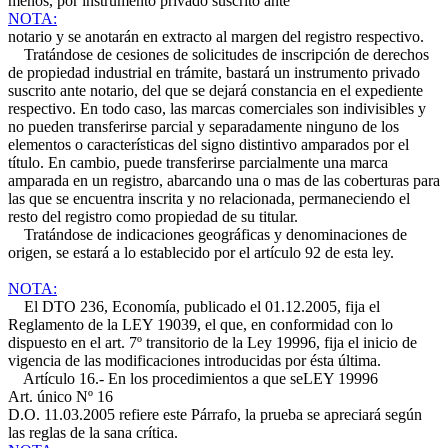
menos, por instrumento privado suscrito ante
NOTA:
notario y se anotarán en extracto al margen del registro respectivo.
Tratándose de cesiones de solicitudes de inscripción de derechos
de propiedad industrial en trámite, bastará un instrumento privado
suscrito ante notario, del que se dejará constancia en el expediente
respectivo. En todo caso, las marcas comerciales son indivisibles y
no pueden transferirse parcial y separadamente ninguno de los
elementos o características del signo distintivo amparados por el
título. En cambio, puede transferirse parcialmente una marca
amparada en un registro, abarcando una o mas de las coberturas para
las que se encuentra inscrita y no relacionada, permaneciendo el
resto del registro como propiedad de su titular.
Tratándose de indicaciones geográficas y denominaciones de
origen, se estará a lo establecido por el artículo 92 de esta ley.
NOTA:
El DTO 236, Economía, publicado el 01.12.2005, fija el
Reglamento de la LEY 19039, el que, en conformidad con lo
dispuesto en el art. 7º transitorio de la Ley 19996, fija el inicio de
vigencia de las modificaciones introducidas por ésta última.
Artículo 16.- En los procedimientos a que se
LEY 19996
Art. único Nº 16
D.O. 11.03.2005
refiere este Párrafo, la prueba se apreciará según
las reglas de la sana crítica.