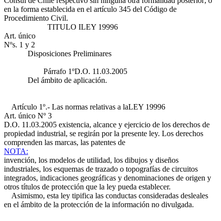
Cónsul de Chile respectivo sin ninguna otra formalidad posterior; o
en la forma establecida en el artículo 345 del Código de
Procedimiento Civil.
TITULO I
LEY 19996
Art. único
Nºs. 1 y 2
Disposiciones Preliminares
Párrafo 1º
D.O. 11.03.2005
Del ámbito de aplicación.
Artículo 1º.- Las normas relativas a la
LEY 19996
Art. único Nº 3
D.O. 11.03.2005
existencia, alcance y ejercicio de los derechos de
propiedad industrial, se regirán por la presente ley. Los derechos
comprenden las marcas, las patentes de
NOTA:
invención, los modelos de utilidad, los dibujos y diseños
industriales, los esquemas de trazado o topografías de circuitos
integrados, indicaciones geográficas y denominaciones de origen y
otros títulos de protección que la ley pueda establecer.
Asimismo, esta ley tipifica las conductas consideradas desleales
en el ámbito de la protección de la información no divulgada.