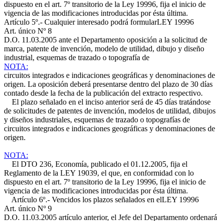
dispuesto en el art. 7º transitorio de la Ley 19996, fija el inicio de
vigencia de las modificaciones introducidas por ésta última.
Artículo 5º.- Cualquier interesado podrá formular
LEY 19996
Art. único Nº 8
D.O. 11.03.2005
ante el Departamento oposición a la solicitud de
marca, patente de invención, modelo de utilidad, dibujo y diseño
industrial, esquemas de trazado o topografía de
NOTA:
circuitos integrados e indicaciones geográficas y denominaciones de
origen. La oposición deberá presentarse dentro del plazo de 30 días
contado desde la fecha de la publicación del extracto respectivo.
El plazo señalado en el inciso anterior será de 45 días tratándose
de solicitudes de patentes de invención, modelos de utilidad, dibujos
y diseños industriales, esquemas de trazado o topografías de
circuitos integrados e indicaciones geográficas y denominaciones de
origen.
NOTA:
El DTO 236, Economía, publicado el 01.12.2005, fija el
Reglamento de la LEY 19039, el que, en conformidad con lo
dispuesto en el art. 7º transitorio de la Ley 19996, fija el inicio de
vigencia de las modificaciones introducidas por ésta última.
Artículo 6º.- Vencidos los plazos señalados en el
LEY 19996
Art. único Nº 9
D.O. 11.03.2005
artículo anterior, el Jefe del Departamento ordenará