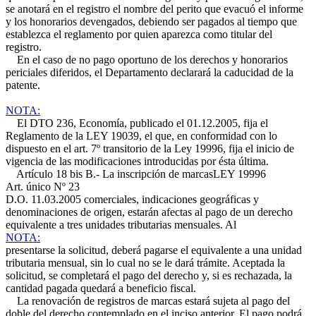
se anotará en el registro el nombre del perito que evacuó el informe
y los honorarios devengados, debiendo ser pagados al tiempo que
establezca el reglamento por quien aparezca como titular del
registro.
En el caso de no pago oportuno de los derechos y honorarios
periciales diferidos, el Departamento declarará la caducidad de la
patente.
NOTA:
El DTO 236, Economía, publicado el 01.12.2005, fija el
Reglamento de la LEY 19039, el que, en conformidad con lo
dispuesto en el art. 7º transitorio de la Ley 19996, fija el inicio de
vigencia de las modificaciones introducidas por ésta última.
Artículo 18 bis B.- La inscripción de marcas
LEY 19996
Art. único Nº 23
D.O. 11.03.2005
comerciales, indicaciones geográficas y
denominaciones de origen, estarán afectas al pago de un derecho
equivalente a tres unidades tributarias mensuales. Al
NOTA:
presentarse la solicitud, deberá pagarse el equivalente a una unidad
tributaria mensual, sin lo cual no se le dará trámite. Aceptada la
solicitud, se completará el pago del derecho y, si es rechazada, la
cantidad pagada quedará a beneficio fiscal.
La renovación de registros de marcas estará sujeta al pago del
doble del derecho contemplado en el inciso anterior. El pago podrá