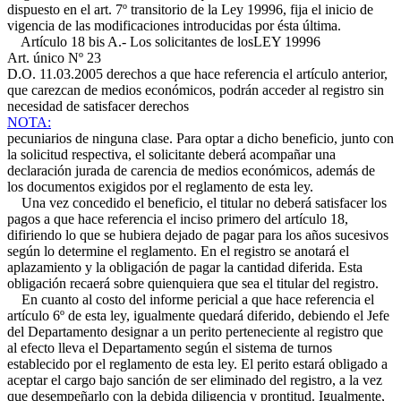
dispuesto en el art. 7º transitorio de la Ley 19996, fija el inicio de
vigencia de las modificaciones introducidas por ésta última.
Artículo 18 bis A.- Los solicitantes de los
LEY 19996
Art. único Nº 23
D.O. 11.03.2005
derechos a que hace referencia el artículo anterior,
que carezcan de medios económicos, podrán acceder al registro sin
necesidad de satisfacer derechos
NOTA:
pecuniarios de ninguna clase. Para optar a dicho beneficio, junto con
la solicitud respectiva, el solicitante deberá acompañar una
declaración jurada de carencia de medios económicos, además de
los documentos exigidos por el reglamento de esta ley.
Una vez concedido el beneficio, el titular no deberá satisfacer los
pagos a que hace referencia el inciso primero del artículo 18,
difiriendo lo que se hubiera dejado de pagar para los años sucesivos
según lo determine el reglamento. En el registro se anotará el
aplazamiento y la obligación de pagar la cantidad diferida. Esta
obligación recaerá sobre quienquiera que sea el titular del registro.
En cuanto al costo del informe pericial a que hace referencia el
artículo 6º de esta ley, igualmente quedará diferido, debiendo el Jefe
del Departamento designar a un perito perteneciente al registro que
al efecto lleva el Departamento según el sistema de turnos
establecido por el reglamento de esta ley. El perito estará obligado a
aceptar el cargo bajo sanción de ser eliminado del registro, a la vez
que desempeñarlo con la debida diligencia y prontitud. Igualmente,