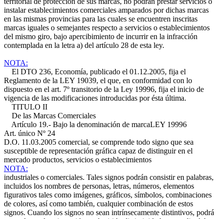
territorial de protección de sus marcas, no podrán prestar servicios o
instalar establecimientos comerciales amparados por dichas marcas
en las mismas provincias para las cuales se encuentren inscritas
marcas iguales o semejantes respecto a servicios o establecimientos
del mismo giro, bajo apercibimiento de incurrir en la infracción
contemplada en la letra a) del artículo 28 de esta ley.
NOTA:
El DTO 236, Economía, publicado el 01.12.2005, fija el
Reglamento de la LEY 19039, el que, en conformidad con lo
dispuesto en el art. 7º transitorio de la Ley 19996, fija el inicio de
vigencia de las modificaciones introducidas por ésta última.
TITULO II
De las Marcas Comerciales
Artículo 19.- Bajo la denominación de marca
LEY 19996
Art. único Nº 24
D.O. 11.03.2005
comercial, se comprende todo signo que sea
susceptible de representación gráfica capaz de distinguir en el
mercado productos, servicios o establecimientos
NOTA:
industriales o comerciales. Tales signos podrán consistir en palabras,
incluidos los nombres de personas, letras, números, elementos
figurativos tales como imágenes, gráficos, símbolos, combinaciones
de colores, así como también, cualquier combinación de estos
signos. Cuando los signos no sean intrínsecamente distintivos, podrá