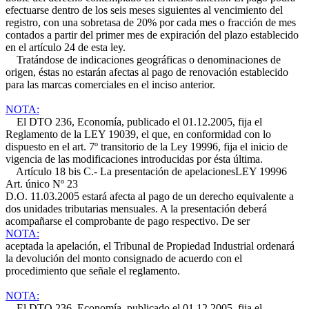
efectuarse dentro de los seis meses siguientes al vencimiento del
registro, con una sobretasa de 20% por cada mes o fracción de mes
contados a partir del primer mes de expiración del plazo establecido
en el artículo 24 de esta ley.
Tratándose de indicaciones geográficas o denominaciones de
origen, éstas no estarán afectas al pago de renovación establecido
para las marcas comerciales en el inciso anterior.
NOTA:
El DTO 236, Economía, publicado el 01.12.2005, fija el
Reglamento de la LEY 19039, el que, en conformidad con lo
dispuesto en el art. 7º transitorio de la Ley 19996, fija el inicio de
vigencia de las modificaciones introducidas por ésta última.
Artículo 18 bis C.- La presentación de apelaciones
LEY 19996
Art. único Nº 23
D.O. 11.03.2005
estará afecta al pago de un derecho equivalente a
dos unidades tributarias mensuales. A la presentación deberá
acompañarse el comprobante de pago respectivo. De ser
NOTA:
aceptada la apelación, el Tribunal de Propiedad Industrial ordenará
la devolución del monto consignado de acuerdo con el
procedimiento que señale el reglamento.
NOTA:
El DTO 236, Economía, publicado el 01.12.2005, fija el