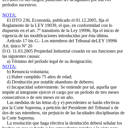
períodos sucesivos.
NOTA:
El DTO 236, Economía, publicado el 01.12.2005, fija el
Reglamento de la LEY 19039, el que, en conformidad con lo
dispuesto en el art. 7º transitorio de la Ley 19996, fija el inicio de
vigencia de las modificaciones introducidas por ésta última.
Artículo 17 bis G.- Los miembros del Tribunal de
LEY 19996
Art. único Nº 20
D.O. 11.03.2005
Propiedad Industrial cesarán en sus funciones por
las siguientes causas:
a) Término del período legal de su designación;
NOTA:
b) Renuncia voluntaria;
c) Haber cumplido 75 años de edad;
d) Destitución por notable abandono de deberes;
e) Incapacidad sobreviniente. Se entiende por tal, aquella que
impide al integrante ejercer el cargo por un período de tres meses
consecutivos o de seis meses en un año.
Las medidas de las letras d) y e) precedentes se harán efectivas
por la Corte Suprema, a petición del Presidente del Tribunal o de
dos de sus miembros, sin perjuicio de las facultades disciplinarias de
la Corte Suprema.
La resolución que haga efectiva la destitución deberá señalar los