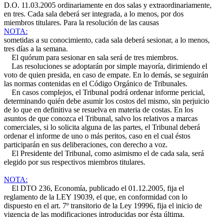
D.O. 11.03.2005
ordinariamente en dos salas y extraordinariamente,
en tres. Cada sala deberá ser integrada, a lo menos, por dos
miembros titulares. Para la resolución de las causas
NOTA:
sometidas a su conocimiento, cada sala deberá sesionar, a lo menos,
tres días a la semana.
El quórum para sesionar en sala será de tres miembros.
Las resoluciones se adoptarán por simple mayoría, dirimiendo el
voto de quien presida, en caso de empate. En lo demás, se seguirán
las normas contenidas en el Código Orgánico de Tribunales.
En casos complejos, el Tribunal podrá ordenar informe pericial,
determinando quién debe asumir los costos del mismo, sin perjuicio
de lo que en definitiva se resuelva en materia de costas. En los
asuntos de que conozca el Tribunal, salvo los relativos a marcas
comerciales, si lo solicita alguna de las partes, el Tribunal deberá
ordenar el informe de uno o más peritos, caso en el cual éstos
participarán en sus deliberaciones, con derecho a voz.
El Presidente del Tribunal, como asimismo el de cada sala, será
elegido por sus respectivos miembros titulares.
NOTA:
El DTO 236, Economía, publicado el 01.12.2005, fija el
reglamento de la LEY 19039, el que, en conformidad con lo
dispuesto en el art. 7º transitorio de la Ley 19996, fija el inicio de
vigencia de las modificaciones introducidas por ésta última.