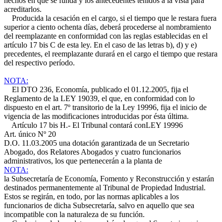
hechos en que se funda y los antecedentes tenidos a la vista para
acreditarlos.
Producida la cesación en el cargo, si el tiempo que le restara fuera
superior a ciento ochenta días, deberá procederse al nombramiento
del reemplazante en conformidad con las reglas establecidas en el
artículo 17 bis C de esta ley. En el caso de las letras b), d) y e)
precedentes, el reemplazante durará en el cargo el tiempo que restara
del respectivo período.
NOTA:
El DTO 236, Economía, publicado el 01.12.2005, fija el
Reglamento de la LEY 19039, el que, en conformidad con lo
dispuesto en el art. 7º transitorio de la Ley 19996, fija el inicio de
vigencia de las modificaciones introducidas por ésta última.
Artículo 17 bis H.- El Tribunal contará con
LEY 19996
Art. único Nº 20
D.O. 11.03.2005
una dotación garantizada de un Secretario
Abogado, dos Relatores Abogados y cuatro funcionarios
administrativos, los que pertenecerán a la planta de
NOTA:
la Subsecretaría de Economía, Fomento y Reconstrucción y estarán
destinados permanentemente al Tribunal de Propiedad Industrial.
Estos se regirán, en todo, por las normas aplicables a los
funcionarios de dicha Subsecretaría, salvo en aquello que sea
incompatible con la naturaleza de su función.