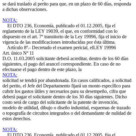
se dará traslado al perito para que, en un plazo de 60 días, responda
a dichas observaciones.
NOTA:
El DTO 236, Economía, publicado el 01.12.2005, fija el
reglamento de la LEY 19039, el que, en conformidad con lo
dispuesto en el art. 7º transitorio de la Ley 19996, fija el inicio de
vigencia de las modificaciones introducidas por ésta última.
Artículo 8º.- Decretado el examen pericial, el
LEY 19996
Art. único Nº 11
D.O. 11.03.2005
solicitante deberá acreditar, dentro de los 60 días
siguientes, el pago del arancel correspondiente. En caso de no
efectuarse el pago dentro de este plazo, la
NOTA:
solicitud se tendrá por abandonada. En casos calificados, a solicitud
del perito, el Jefe del Departamento fijará un monto específico para
cubrir los gastos útiles y necesarios para su desempeño, cifra que
deberá pagar el solicitante dentro de los 30 días siguientes. Dicho
costo será de cargo del solicitante de la patente de invención,
modelo de utilidad, dibujo o diseño industrial, esquemas de trazado
o topografía de circuitos integrados o del demandante de nulidad de
estos derechos.
NOTA:
El DTO 236, Economía, publicado el 01.12.2005, fija el