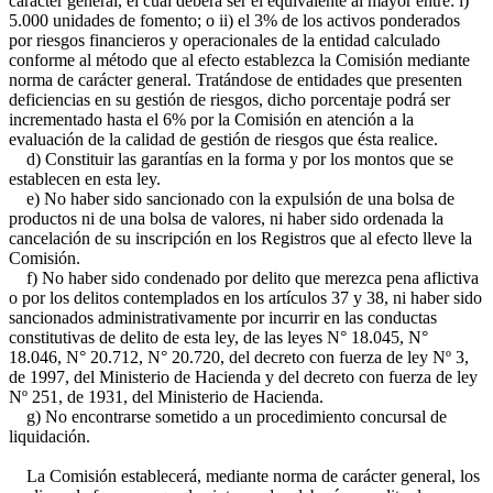
carácter general, el cual deberá ser el equivalente al mayor entre: i)
5.000 unidades de fomento; o ii) el 3% de los activos ponderados
por riesgos financieros y operacionales de la entidad calculado
conforme al método que al efecto establezca la Comisión mediante
norma de carácter general. Tratándose de entidades que presenten
deficiencias en su gestión de riesgos, dicho porcentaje podrá ser
incrementado hasta el 6% por la Comisión en atención a la
evaluación de la calidad de gestión de riesgos que ésta realice.
d) Constituir las garantías en la forma y por los montos que se
establecen en esta ley.
e) No haber sido sancionado con la expulsión de una bolsa de
productos ni de una bolsa de valores, ni haber sido ordenada la
cancelación de su inscripción en los Registros que al efecto lleve la
Comisión.
f) No haber sido condenado por delito que merezca pena aflictiva
o por los delitos contemplados en los artículos 37 y 38, ni haber sido
sancionados administrativamente por incurrir en las conductas
constitutivas de delito de esta ley, de las leyes N° 18.045, N°
18.046, N° 20.712, N° 20.720, del decreto con fuerza de ley Nº 3,
de 1997, del Ministerio de Hacienda y del decreto con fuerza de ley
Nº 251, de 1931, del Ministerio de Hacienda.
g) No encontrarse sometido a un procedimiento concursal de
liquidación.
La Comisión establecerá, mediante norma de carácter general, los