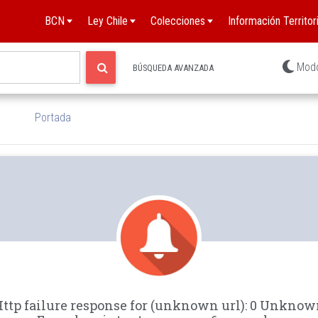
BCN
Ley Chile
Colecciones
Información Territori
Mod
BÚSQUEDA AVANZADA
Portada
ttp failure response for (unknown url): 0 Unkno