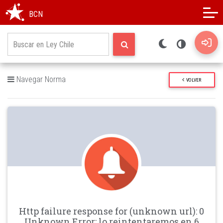
Modo oscuro
Alto contraste
BCN
Navegar Norma
VOLVER
Http failure response for (unknown url): 0
Unknown Error: lo reintentaremos en 6