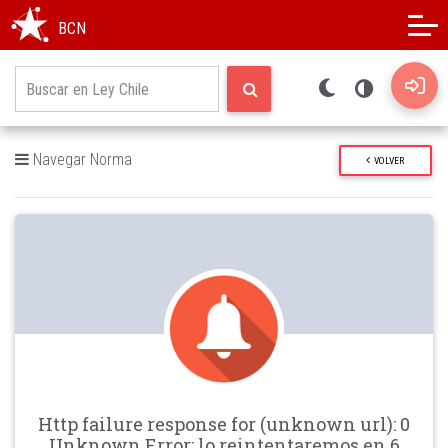
Modo oscuro
Alto contraste
BCN
Navegar Norma
VOLVER
Http failure response for (unknown url): 0
Unknown Error: lo reintentaremos en 6