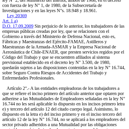
ley N° 2, del Ministerio del Interior, ambos de 1968, en el decreto
con fuerza de ley N° 1, de 1980, de la Subsecretaría de
Investigaciones y en las leyes N°s. 18.948 y 18.961.
Ley 20369
Art. 1 a)
D.O. 17.09.2009
Sin perjuicio de lo anterior, los trabajadores de las
empresas públicas creadas por ley, que se relacionen con el
Gobierno a través del Ministerio de Defensa Nacional, esto es,
Fábricas y Maestranzas del Ejército-FAMAE, Astilleros y
Maestranzas de la Armada-ASMAR y la Empresa Nacional de
Aeronáutica de Chile-ENAER, que presten servicios regidos por el
Código del Trabajo y que se encuentren afiliados al sistema
previsional establecido en el decreto ley N° 3.500, de 1980,
quedarán sujetos a las disposiciones contenidas en la ley N° 16.744,
sobre Seguro Contra Riesgos de Accidentes del Trabajo y
Enfermedades Profesionales.
Artículo 2°.- A las entidades empleadoras de los trabajadores a
que se refiere el inciso primero del artículo anterior que optaren por
adherirse a las Mutualidades de Empleadores señaladas en la ley N°
16.744 no les será aplicable lo dispuesto en los incisos primero letra
e) y tercero del artículo 12 del citado cuerpo legal. Asimismo, lo
dispuesto en la letra e) del inciso primero y en el inciso tercero del
artículo 12 de la ley N° 16.744, no se aplicará a los empleadores del
sector privado adheridos a una Mutualidad por las obligaciones