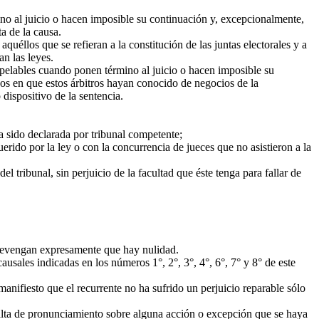
ino al juicio o hacen imposible su continuación y, excepcionalmente,
ta de la causa.
uéllos que se refieran a la constitución de las juntas electorales y a
n las leyes.
napelables cuando ponen término al juicio o hacen imposible su
asos en que estos árbitros hayan conocido de negocios de la
dispositivo de la sentencia.
 sido declarada por tribunal competente;
do por la ley o con la concurrencia de jueces que no asistieron a la
 tribunal, sin perjuicio de la facultad que éste tenga para fallar de
 prevengan expresamente que hay nulidad.
usales indicadas en los números 1°, 2°, 3°, 4°, 6°, 7° y 8° de este
manifiesto que el recurrente no ha sufrido un perjuicio reparable sólo
 falta de pronunciamiento sobre alguna acción o excepción que se haya