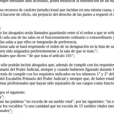
mpre mediante auto acordado, podrá modificar la distribución de las ma
 recursos de carácter jurisdiccional que incidan en una misma causa, c
acerse de oficio, sin perjuicio del derecho de las partes a requerir el
:
 los abogados serán llamados guardando entre sí el orden a que se refier
cada una de las salas en el funcionamiento ordinario o extraordinario
las salas a que ellos se integrarán de preferencia.
 sala se hará respetando el orden de su designación en la lista de su
en sido asignados preferentemente a la sala de que se trate.";
ales que dicen: "de que trata el artículo 101";
ólo podrán incluir abogados que, además de cumplir con los requisitos
mario del Poder Judicial, siempre y cuando hubiesen figurado durante lo
más de cumplir con los requisitos indicados en los números 1° y 2° del
del Escalafón Primario del Poder Judicial y siempre que, de haber estad
ernas profesionales que hayan sido separados de sus cargos como funciona
or el siguiente:
y";
 las palabras "no exceda de un sueldo vital", por las siguientes: "no 
e los vocablos "o una cantidad que no exceda de 15 sueldos vitales men
suales";