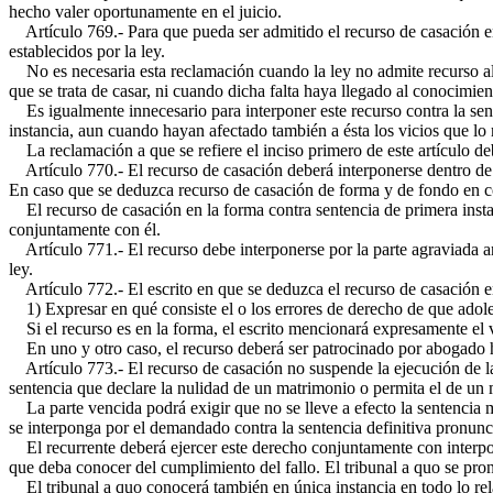
hecho valer oportunamente en el juicio.
Artículo 769.- Para que pueda ser admitido el recurso de casación en 
establecidos por la ley.
No es necesaria esta reclamación cuando la ley no admite recurso alg
que se trata de casar, ni cuando dicha falta haya llegado al conocimie
Es igualmente innecesario para interponer este recurso contra la sent
instancia, aun cuando hayan afectado también a ésta los vicios que lo
La reclamación a que se refiere el inciso primero de este artículo deb
Artículo 770.- El recurso de casación deberá interponerse dentro de los
En caso que se deduzca recurso de casación de forma y de fondo en c
El recurso de casación en la forma contra sentencia de primera instan
conjuntamente con él.
Artículo 771.- El recurso debe interponerse por la parte agraviada an
ley.
Artículo 772.- El escrito en que se deduzca el recurso de casación e
1) Expresar en qué consiste el o los errores de derecho de que adolece
Si el recurso es en la forma, el escrito mencionará expresamente el v
En uno y otro caso, el recurso deberá ser patrocinado por abogado h
Artículo 773.- El recurso de casación no suspende la ejecución de la s
sentencia que declare la nulidad de un matrimonio o permita el de un
La parte vencida podrá exigir que no se lleve a efecto la sentencia mie
se interponga por el demandado contra la sentencia definitiva pronuncia
El recurrente deberá ejercer este derecho conjuntamente con interpone
que deba conocer del cumplimiento del fallo. El tribunal a quo se pronu
El tribunal a quo conocerá también en única instancia en todo lo rela