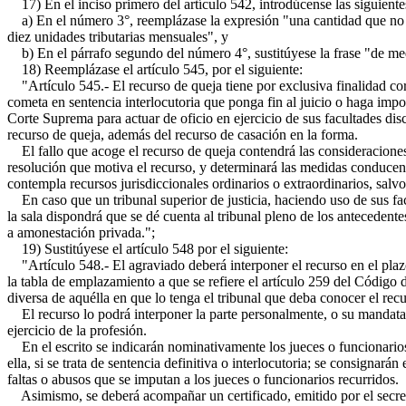
17) En el inciso primero del artículo 542, introdúcense las siguiente
a) En el número 3°, reemplázase la expresión "una cantidad que no ex
diez unidades tributarias mensuales", y
b) En el párrafo segundo del número 4°, sustitúyese la frase "de medi
18) Reemplázase el artículo 545, por el siguiente:
"Artículo 545.- El recurso de queja tiene por exclusiva finalidad corr
cometa en sentencia interlocutoria que ponga fin al juicio o haga impos
Corte Suprema para actuar de oficio en ejercicio de sus facultades disc
recurso de queja, además del recurso de casación en la forma.
El fallo que acoge el recurso de queja contendrá las consideraciones 
resolución que motiva el recurso, y determinará las medidas conducente
contempla recursos jurisdiccionales ordinarios o extraordinarios, salvo 
En caso que un tribunal superior de justicia, haciendo uso de sus facul
la sala dispondrá que se dé cuenta al tribunal pleno de los antecedentes
a amonestación privada.";
19) Sustitúyese el artículo 548 por el siguiente:
"Artículo 548.- El agraviado deberá interponer el recurso en el plazo 
la tabla de emplazamiento a que se refiere el artículo 259 del Códig
diversa de aquélla en que lo tenga el tribunal que deba conocer el rec
El recurso lo podrá interponer la parte personalmente, o su mandatar
ejercicio de la profesión.
En el escrito se indicarán nominativamente los jueces o funcionarios r
ella, si se trata de sentencia definitiva o interlocutoria; se consignarán
faltas o abusos que se imputan a los jueces o funcionarios recurridos.
Asimismo, se deberá acompañar un certificado, emitido por el secretar