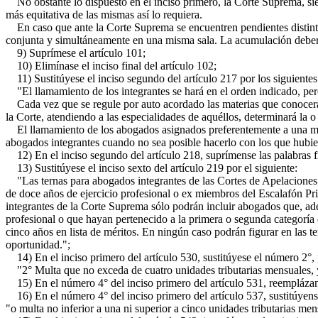
No obstante lo dispuesto en el inciso primero, la Corte Suprema, sie
más equitativa de las mismas así lo requiera.
En caso que ante la Corte Suprema se encuentren pendientes distintos
conjunta y simultáneamente en una misma sala. La acumulación deberá h
9) Suprímese el artículo 101;
10) Elimínase el inciso final del artículo 102;
11) Sustitúyese el inciso segundo del artículo 217 por los siguientes
"El llamamiento de los integrantes se hará en el orden indicado, pero
Cada vez que se regule por auto acordado las materias que conocerá 
la Corte, atendiendo a las especialidades de aquéllos, determinará la o 
El llamamiento de los abogados asignados preferentemente a una misma
abogados integrantes cuando no sea posible hacerlo con los que hubier
12) En el inciso segundo del artículo 218, suprímense las palabras fin
13) Sustitúyese el inciso sexto del artículo 219 por el siguiente:
"Las ternas para abogados integrantes de las Cortes de Apelaciones s
de doce años de ejercicio profesional o ex miembros del Escalafón Pri
integrantes de la Corte Suprema sólo podrán incluir abogados que, ade
profesional o que hayan pertenecido a la primera o segunda categoría 
cinco años en lista de méritos. En ningún caso podrán figurar en las t
oportunidad.";
14) En el inciso primero del artículo 530, sustitúyese el número 2°, p
"2° Multa que no exceda de cuatro unidades tributarias mensuales, 
15) En el número 4° del inciso primero del artículo 531, reemplázanse
16) En el número 4° del inciso primero del artículo 537, sustitúyens
"o multa no inferior a una ni superior a cinco unidades tributarias men