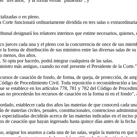
ón "tres años," y la forma verbal "pudiendo", y
alizadas o en pleno.
la Corte funcionará ordinariamente dividida en tres salas o extraordinar
unal designará los relatores interinos que estime necesarios, quienes, d
o jueces cada una y el pleno con la concurrencia de once de sus miem
a forma de distribución de sus ministros entre las diversas salas de su
lo menos, dos años.
 Si opta por hacerlo, podrá integrar cualquiera de las salas.
istro más antiguo, cuando no esté presente el Presidente de la Corte."
cursos de casación de fondo, de forma, de queja, de protección, de ampa
Código de Procedimiento Civil. Toda reposición o reconsideración a las r
que se establece en los artículos 778, 781 y 782 del Código de Procedimi
s no procederán los recursos de casación en la forma ni en el fondo", a
ado, establecer cada dos años las materias de que conocerá cada una de
n de materias civiles, penales, constitucionales, contencioso administrat
 especializadas decidirán acerca de las materias indicadas en el inciso p
s de casación que hayan ingresado hasta quince días antes de la fecha 
 asignar los asuntos a cada una de las salas, según la materia en que in