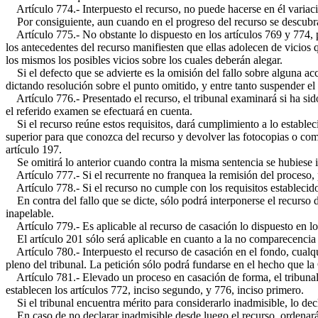
Artículo 774.- Interpuesto el recurso, no puede hacerse en él variac
Por consiguiente, aun cuando en el progreso del recurso se descubra
Artículo 775.- No obstante lo dispuesto en los artículos 769 y 774, p
los antecedentes del recurso manifiesten que ellas adolecen de vicios q
los mismos los posibles vicios sobre los cuales deberán alegar.
Si el defecto que se advierte es la omisión del fallo sobre alguna acci
dictando resolución sobre el punto omitido, y entre tanto suspender el 
Artículo 776.- Presentado el recurso, el tribunal examinará si ha sido
el referido examen se efectuará en cuenta.
Si el recurso reúne estos requisitos, dará cumplimiento a lo establecid
superior para que conozca del recurso y devolver las fotocopias o comp
artículo 197.
Se omitirá lo anterior cuando contra la misma sentencia se hubiese 
Artículo 777.- Si el recurrente no franquea la remisión del proceso, po
Artículo 778.- Si el recurso no cumple con los requisitos establecidos 
En contra del fallo que se dicte, sólo podrá interponerse el recurso d
inapelable.
Artículo 779.- Es aplicable al recurso de casación lo dispuesto en lo
El artículo 201 sólo será aplicable en cuanto a la no comparecencia 
Artículo 780.- Interpuesto el recurso de casación en el fondo, cualquie
pleno del tribunal. La petición sólo podrá fundarse en el hecho que la 
Artículo 781.- Elevado un proceso en casación de forma, el tribunal ex
establecen los artículos 772, inciso segundo, y 776, inciso primero.
Si el tribunal encuentra mérito para considerarlo inadmisible, lo dec
En caso de no declarar inadmisible desde luego el recurso, ordenará t