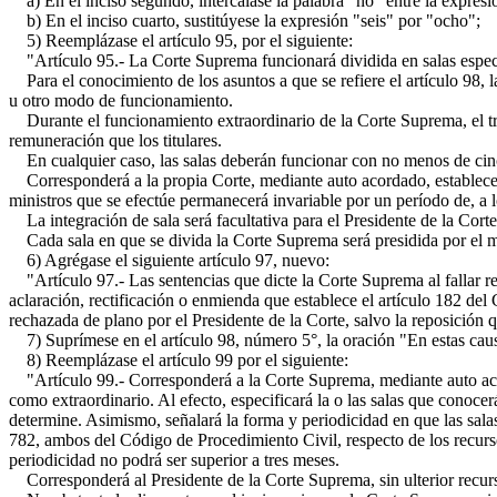
a) En el inciso segundo, intercálase la palabra "no" entre la expresi
b) En el inciso cuarto, sustitúyese la expresión "seis" por "ocho";
5) Reemplázase el artículo 95, por el siguiente:
"Artículo 95.- La Corte Suprema funcionará dividida en salas especi
Para el conocimiento de los asuntos a que se refiere el artículo 98, 
u otro modo de funcionamiento.
Durante el funcionamiento extraordinario de la Corte Suprema, el trib
remuneración que los titulares.
En cualquier caso, las salas deberán funcionar con no menos de cinc
Corresponderá a la propia Corte, mediante auto acordado, establecer l
ministros que se efectúe permanecerá invariable por un período de, a 
La integración de sala será facultativa para el Presidente de la Corte.
Cada sala en que se divida la Corte Suprema será presidida por el min
6) Agrégase el siguiente artículo 97, nuevo:
"Artículo 97.- Las sentencias que dicte la Corte Suprema al fallar re
aclaración, rectificación o enmienda que establece el artículo 182 del 
rechazada de plano por el Presidente de la Corte, salvo la reposición 
7) Suprímese en el artículo 98, número 5°, la oración "En estas causa
8) Reemplázase el artículo 99 por el siguiente:
"Artículo 99.- Corresponderá a la Corte Suprema, mediante auto acord
como extraordinario. Al efecto, especificará la o las salas que conocerá
determine. Asimismo, señalará la forma y periodicidad en que las salas
782, ambos del Código de Procedimiento Civil, respecto de los recurso
periodicidad no podrá ser superior a tres meses.
Corresponderá al Presidente de la Corte Suprema, sin ulterior recurso,