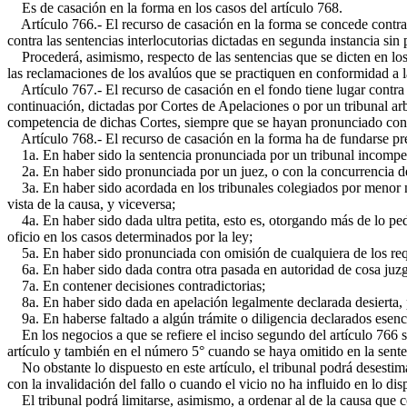
Es de casación en la forma en los casos del artículo 768.
Artículo 766.- El recurso de casación en la forma se concede contra l
contra las sentencias interlocutorias dictadas en segunda instancia sin 
Procederá, asimismo, respecto de las sentencias que se dicten en los j
las reclamaciones de los avalúos que se practiquen en conformidad a l
Artículo 767.- El recurso de casación en el fondo tiene lugar contra s
continuación, dictadas por Cortes de Apelaciones o por un tribunal arb
competencia de dichas Cortes, siempre que se hayan pronunciado con in
Artículo 768.- El recurso de casación en la forma ha de fundarse pre
1a. En haber sido la sentencia pronunciada por un tribunal incompete
2a. En haber sido pronunciada por un juez, o con la concurrencia de 
3a. En haber sido acordada en los tribunales colegiados por menor nú
vista de la causa, y viceversa;
4a. En haber sido dada ultra petita, esto es, otorgando más de lo pedid
oficio en los casos determinados por la ley;
5a. En haber sido pronunciada con omisión de cualquiera de los requ
6a. En haber sido dada contra otra pasada en autoridad de cosa juzg
7a. En contener decisiones contradictorias;
8a. En haber sido dada en apelación legalmente declarada desierta, pr
9a. En haberse faltado a algún trámite o diligencia declarados esenci
En los negocios a que se refiere el inciso segundo del artículo 766 só
artículo y también en el número 5° cuando se haya omitido en la senten
No obstante lo dispuesto en este artículo, el tribunal podrá desestima
con la invalidación del fallo o cuando el vicio no ha influido en lo di
El tribunal podrá limitarse, asimismo, a ordenar al de la causa que c