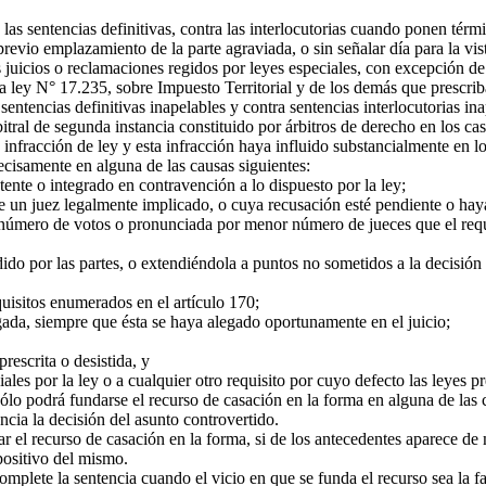
as sentencias definitivas, contra las interlocutorias cuando ponen térm
previo emplazamiento de la parte agraviada, o sin señalar día para la vis
uicios o reclamaciones regidos por leyes especiales, con excepción de aq
a ley N° 17.235, sobre Impuesto Territorial y de los demás que prescriba
entencias definitivas inapelables y contra sentencias interlocutorias i
itral de segunda instancia constituido por árbitros de derecho en los c
fracción de ley y esta infracción haya influido substancialmente en lo 
cisamente en alguna de las causas siguientes:
nte o integrado en contravención a lo dispuesto por la ley;
un juez legalmente implicado, o cuya recusación esté pendiente o haya
mero de votos o pronunciada por menor número de jueces que el requeri
o por las partes, o extendiéndola a puntos no sometidos a la decisión del
isitos enumerados en el artículo 170;
ada, siempre que ésta se haya alegado oportunamente en el juicio;
escrita o desistida, y
ales por la ley o a cualquier otro requisito por cuyo defecto las leyes
lo podrá fundarse el recurso de casación en la forma en alguna de las ca
cia la decisión del asunto controvertido.
r el recurso de casación en la forma, si de los antecedentes aparece de 
spositivo del mismo.
omplete la sentencia cuando el vicio en que se funda el recurso sea la