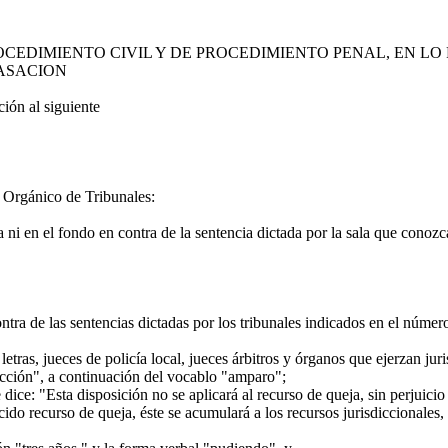
CEDIMIENTO CIVIL Y DE PROCEDIMIENTO PENAL, EN LO
CASACION
ón al siguiente
 Orgánico de Tribunales:
i en el fondo en contra de la sentencia dictada por la sala que conozca
a de las sentencias dictadas por los tribunales indicados en el número a
as, jueces de policía local, jueces árbitros y órganos que ejerzan jurisd
ección", a continuación del vocablo "amparo";
dice: "Esta disposición no se aplicará al recurso de queja, sin perjuicio 
ido recurso de queja, éste se acumulará a los recursos jurisdiccionales,