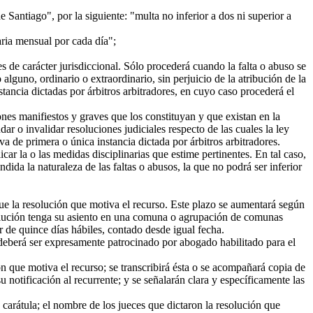
antiago", por la siguiente: "multa no inferior a dos ni superior a
aria mensual por cada día";
s de carácter jurisdiccional. Sólo procederá cuando la falta o abuso se
alguno, ordinario o extraordinario, sin perjuicio de la atribución de la
stancia dictadas por árbitros arbitradores, en cuyo caso procederá el
nes manifiestos y graves que los constituyan y que existan en la
r o invalidar resoluciones judiciales respecto de las cuales la ley
va de primera o única instancia dictada por árbitros arbitradores.
car la o las medidas disciplinarias que estime pertinentes. En tal caso,
ndida la naturaleza de las faltas o abusos, la que no podrá ser inferior
que la resolución que motiva el recurso. Este plazo se aumentará según
solución tenga su asiento en una comuna o agrupación de comunas
r de quince días hábiles, contado desde igual fecha.
deberá ser expresamente patrocinado por abogado habilitado para el
ón que motiva el recurso; se transcribirá ésta o se acompañará copia de
 su notificación al recurrente; y se señalarán clara y específicamente las
carátula; el nombre de los jueces que dictaron la resolución que