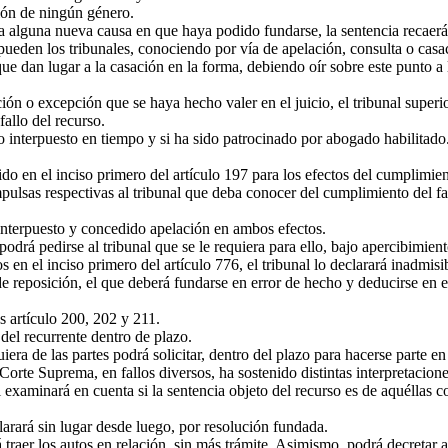
ión de ningún género.
 alguna nueva causa en que haya podido fundarse, la sentencia recaerá
ueden los tribunales, conociendo por vía de apelación, consulta o casac
ue dan lugar a la casación en la forma, debiendo oír sobre este punto a 
ón o excepción que se haya hecho valer en el juicio, el tribunal superio
fallo del recurso.
 interpuesto en tiempo y si ha sido patrocinado por abogado habilitado. 
o en el inciso primero del artículo 197 para los efectos del cumplimient
ulsas respectivas al tribunal que deba conocer del cumplimiento del fall
interpuesto y concedido apelación en ambos efectos.
drá pedirse al tribunal que se le requiera para ello, bajo apercibimient
en el inciso primero del artículo 776, el tribunal lo declarará inadmisib
e reposición, el que deberá fundarse en error de hecho y deducirse en el
s artículo 200, 202 y 211.
del recurrente dentro de plazo.
ra de las partes podrá solicitar, dentro del plazo para hacerse parte en
Corte Suprema, en fallos diversos, ha sostenido distintas interpretacion
aminará en cuenta si la sentencia objeto del recurso es de aquéllas cont
larará sin lugar desde luego, por resolución fundada.
raer los autos en relación, sin más trámite. Asimismo, podrá decretar au