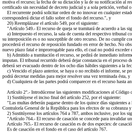
motiva el recurso; la fecha de su dictación y la de su notificación al r
certificado sin necesidad de decreto judicial y a sola petición, verbal o 
El recurrente podrá solicitar orden de no innovar en cualquier estado 
corresponderá dictar el fallo sobre el fondo del recurso.", y
20) Reemplázase el artículo 549, por el siguiente:
"Artículo 549.- El recurso de queja se tramitará de acuerdo a las si
a) Interpuesto el recurso, la sala de cuenta del respectivo tribunal c
su interposición es o no susceptible de otro recurso. De no cumplir con
procederá el recurso de reposición fundado en error de hecho. No obstant
nuevo plazo fatal e improrrogable para ello, el cual no podrá exceder d
b) Admitido a tramitación el recurso, se pedirá de inmediato informe a
imputan. El tribunal recurrido deberá dejar constancia en el proceso de
deberá ser evacuado dentro de los ocho días hábiles siguientes a la fec
c) Vencido el plazo anterior, se haya o no recibido el informe, se proc
podrá decretar medidas para mejor resolver una vez terminada ésta, y
d) Cualquiera de las partes podrá comparecer en el recurso hasta ante
Artículo 2°.- Introdúcense las siguientes modificaciones al Código 
1) Sustitúyese el inciso final del artículo 252, por el siguiente:
"Las multas deberán pagarse dentro de los quince días siguientes a la
Contraloría General de la República para los efectos de su cobranza y d
2) Sustitúyense los artículos 764 a 787, ambos inclusive, por los sig
"Artículo 764.- El recurso de casación se concede para invalidar una
Artículo 765.- El recurso de casación es de dos especies: de casació
Es de casación en el fondo en el caso del artículo 767.