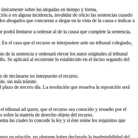
 únicamente sobre las alegadas en tiempo y forma.
ión o en alguna incidencia, invalidar de oficio las sentencias cuando
los abogados que concurran a alegar en la vista de la causa e indicar a
r podrá limitarse a ordenar al de la causa que complete la sentencia,
En el caso que el recurso se interpusiere ante un tribunal colegiado,
o de la sentencia y ordenará elevar los autos originales al tribunal
o. Se aplicará al recurrente lo establecido en el inciso segundo del
o de declararse no interpuesto el recurso.
le, sin más trámite.
 plazo de tercero día. La resolución que resuelva la reposición será
 el tribunal ad quem, que el recurso sea conocido y resuelto por el
es sobre la materia de derecho objeto del recurso.
ra las cuales lo concede la ley y si éste reúne los requisitos que
tos en relación, no obstante haber declarado la inadmisibilidad del