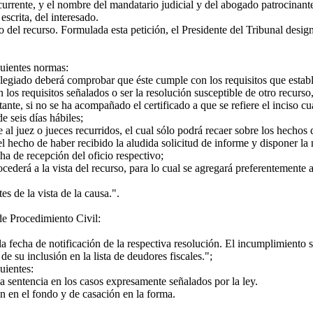
ecurrente, y el nombre del mandatario judicial y del abogado patrocinante
escrita, del interesado.
del recurso. Formulada esta petición, el Presidente del Tribunal design
guientes normas:
olegiado deberá comprobar que éste cumple con los requisitos que estable
 los requisitos señalados o ser la resolución susceptible de otro recurso,
e, si no se ha acompañado el certificado a que se refiere el inciso cuart
e seis días hábiles;
l juez o jueces recurridos, el cual sólo podrá recaer sobre los hechos qu
l hecho de haber recibido la aludida solicitud de informe y disponer la no
ha de recepción del oficio respectivo;
ederá a la vista del recurso, para lo cual se agregará preferentemente a 
s de la vista de la causa.".
de Procedimiento Civil:
 fecha de notificación de la respectiva resolución. El incumplimiento s
e su inclusión en la lista de deudores fiscales.";
uientes:
 sentencia en los casos expresamente señalados por la ley.
n en el fondo y de casación en la forma.