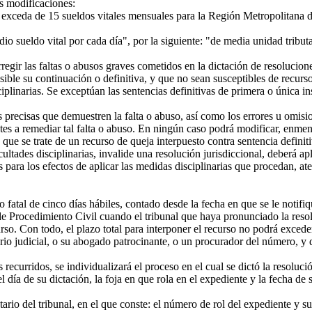
s modificaciones:
ceda de 15 sueldos vitales mensuales para la Región Metropolitana de S
o sueldo vital por cada día", por la siguiente: "de media unidad tribut
egir las faltas o abusos graves cometidos en la dictación de resolucione
ible su continuación o definitiva, y que no sean susceptibles de recurso 
iplinarias. Se exceptúan las sentencias definitivas de primera o única in
precisas que demuestren la falta o abuso, así como los errores u omisio
s a remediar tal falta o abuso. En ningún caso podrá modificar, enmenda
que se trate de un recurso de queja interpuesto contra sentencia definiti
tades disciplinarias, invalide una resolución jurisdiccional, deberá apli
 para los efectos de aplicar las medidas disciplinarias que procedan, ate
fatal de cinco días hábiles, contado desde la fecha en que se le notifi
o de Procedimiento Civil cuando el tribunal que haya pronunciado la re
urso. Con todo, el plazo total para interponer el recurso no podrá excede
io judicial, o su abogado patrocinante, o un procurador del número, y 
ecurridos, se individualizará el proceso en el cual se dictó la resoluci
 el día de su dictación, la foja en que rola en el expediente y la fecha de
io del tribunal, en el que conste: el número de rol del expediente y su 