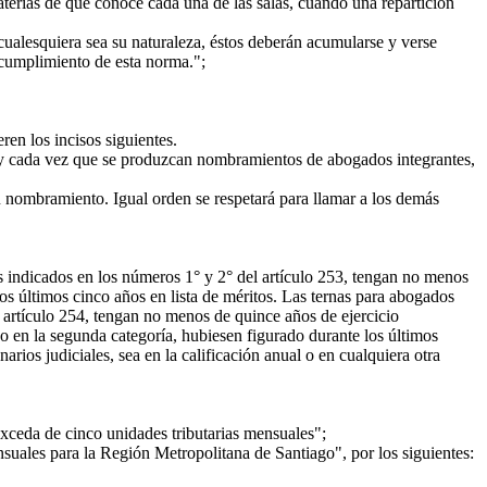
terias de que conoce cada una de las salas, cuando una repartición
ualesquiera sea su naturaleza, éstos deberán acumularse y verse
 cumplimiento de esta norma.";
en los incisos siguientes.
 y cada vez que se produzcan nombramientos de abogados integrantes,
 nombramiento. Igual orden se respetará para llamar a los demás
 indicados en los números 1° y 2° del artículo 253, tengan no menos
s últimos cinco años en lista de méritos. Las ternas para abogados
 artículo 254, tengan no menos de quince años de ejercicio
o en la segunda categoría, hubiesen figurado durante los últimos
rios judiciales, sea en la calificación anual o en cualquiera otra
exceda de cinco unidades tributarias mensuales";
suales para la Región Metropolitana de Santiago", por los siguientes: