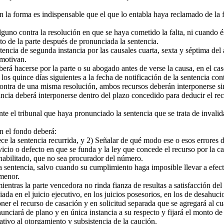
la forma es indispensable que el que lo entabla haya reclamado de la f
uno contra la resolución en que se haya cometido la falta, ni cuando é
nto de la parte después de pronunciada la sentencia.
encia de segunda instancia por las causales cuarta, sexta y séptima del 
 motivan.
erá hacerse por la parte o su abogado antes de verse la causa, en el cas
 quince días siguientes a la fecha de notificación de la sentencia contra
ontra de una misma resolución, ambos recursos deberán interponerse s
cia deberá interponerse dentro del plazo concedido para deducir el recu
te el tribunal que haya pronunciado la sentencia que se trata de invali
n el fondo deberá:
 la sentencia recurrida, y 2) Señalar de qué modo ese o esos errores de
icio o defecto en que se funda y la ley que concede el recurso por la ca
abilitado, que no sea procurador del número.
entencia, salvo cuando su cumplimiento haga imposible llevar a efecto l
 menor.
ntras la parte vencedora no rinda fianza de resultas a satisfacción del 
da en el juicio ejecutivo, en los juicios posesorios, en los de desahuci
r el recurso de casación y en solicitud separada que se agregará al cu
nciará de plano y en única instancia a su respecto y fijará el monto de 
tivo al otorgamiento y subsistencia de la caución.