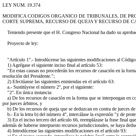
LEY NUM. 19.374
MODIFICA CODIGOS ORGANICO DE TRIBUNALES, DE PRO
CORTE SUPREMA, RECURSO DE QUEJA Y RECURSO DE 
Teniendo presente que el H. Congreso Nacional ha dado su aprobaci
Proyecto de ley:
"Artículo 1°.- Introdúcense las siguientes modificaciones al Código
1) Agrégase el siguiente inciso final al artículo 53:
"En estas causas no procederán los recursos de casación en la forma n
resolución del Presidente.";
2) Efectúanse las siguientes enmiendas en el artículo 63:
a.- Sustitúyese el número 2°, por el siguiente:
"2°. En única instancia:
a) De los recursos de casación en la forma que se interpongan en contr
por jueces árbitros, y
b) De los recursos de queja que se deduzcan en contra de jueces de letr
b.- En la letra b) del número 4°, intercálase la expresión "y de prot
3) En el inciso tercero del artículo 66, reemplázase la frase final que 
además de haberse interpuesto recursos jurisdiccionales, se haya deduc
4) Introdúcense las siguientes modificaciones en el artículo 93: