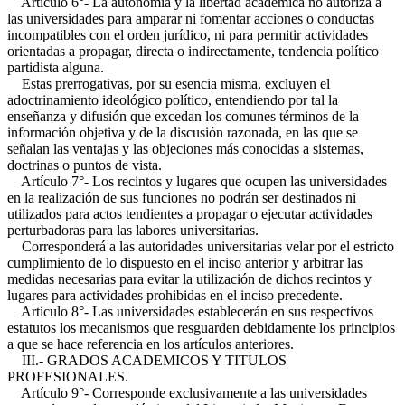
Artículo 6°- La autonomía y la libertad académica no autoriza a
las universidades para amparar ni fomentar acciones o conductas
incompatibles con el orden jurídico, ni para permitir actividades
orientadas a propagar, directa o indirectamente, tendencia político
partidista alguna.
Estas prerrogativas, por su esencia misma, excluyen el
adoctrinamiento ideológico político, entendiendo por tal la
enseñanza y difusión que excedan los comunes términos de la
información objetiva y de la discusión razonada, en las que se
señalan las ventajas y las objeciones más conocidas a sistemas,
doctrinas o puntos de vista.
Artículo 7°- Los recintos y lugares que ocupen las universidades
en la realización de sus funciones no podrán ser destinados ni
utilizados para actos tendientes a propagar o ejecutar actividades
perturbadoras para las labores universitarias.
Corresponderá a las autoridades universitarias velar por el estricto
cumplimiento de lo dispuesto en el inciso anterior y arbitrar las
medidas necesarias para evitar la utilización de dichos recintos y
lugares para actividades prohibidas en el inciso precedente.
Artículo 8°- Las universidades establecerán en sus respectivos
estatutos los mecanismos que resguarden debidamente los principios
a que se hace referencia en los artículos anteriores.
III.- GRADOS ACADEMICOS Y TITULOS
PROFESIONALES.
Artículo 9°- Corresponde exclusivamente a las universidades