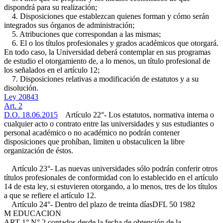
dispondrá para su realización;
4. Disposiciones que establezcan quienes forman y cómo serán
integrados sus órganos de administración;
5. Atribuciones que correspondan a las mismas;
6. El o los títulos profesionales y grados académicos que otorgará.
En todo caso, la Universidad deberá contemplar en sus programas
de estudio el otorgamiento de, a lo menos, un título profesional de
los señalados en el artículo 12;
7. Disposiciones relativas a modificación de estatutos y a su
disolución.
Ley 20843
Art. 2
D.O. 18.06.2015
Artículo 22°- Los estatutos, normativa interna o
cualquier acto o contrato entre las universidades y sus estudiantes o
personal académico o no académico no podrán contener
disposiciones que prohíban, limiten u obstaculicen la libre
organización de éstos.
Artículo 23°- Las nuevas universidades sólo podrán conferir otros
títulos profesionales de conformidad con lo establecido en el artículo
14 de esta ley, si estuvieren otorgando, a lo menos, tres de los títulos
a que se refiere el artículo 12.
Artículo 24°- Dentro del plazo de treinta días
DFL 50 1982
M EDUCACION
ART 1° N° 2
contados desde la fecha de obtención de la