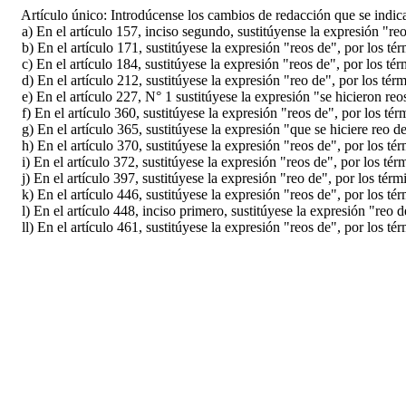
Artículo único: Introdúcense los cambios de redacción que se indican
a) En el artículo 157, inciso segundo, sustitúyense la expresión "re
b) En el artículo 171, sustitúyese la expresión "reos de", por los té
c) En el artículo 184, sustitúyese la expresión "reos de", por los té
d) En el artículo 212, sustitúyese la expresión "reo de", por los tér
e) En el artículo 227, N° 1 sustitúyese la expresión "se hicieron reo
f) En el artículo 360, sustitúyese la expresión "reos de", por los té
g) En el artículo 365, sustitúyese la expresión "que se hiciere reo de
h) En el artículo 370, sustitúyese la expresión "reos de", por los té
i) En el artículo 372, sustitúyese la expresión "reos de", por los té
j) En el artículo 397, sustitúyese la expresión "reo de", por los tér
k) En el artículo 446, sustitúyese la expresión "reos de", por los té
l) En el artículo 448, inciso primero, sustitúyese la expresión "reo d
ll) En el artículo 461, sustitúyese la expresión "reos de", por los té