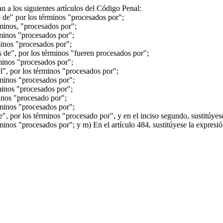
 a los siguientes artículos del Código Penal:
o de" por los términos "procesados por";
rminos, "procesados por";
rminos "procesados por";
minos "procesados por";
s de", por los términos "fueren procesados por";
rminos "procesados por";
l", por los términos "procesados por";
rminos "procesados por";
rminos "procesados por";
minos "procesado por";
rminos "procesados por";
e", por los términos "procesado por", y en el inciso segundo, sustitúyes
rminos "procesados por"; y m) En el artículo 484, sustitúyese la expresi