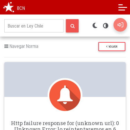
Modo oscuro
Alto contraste
BCN
Navegar Norma
VOLVER
Http failure response for (unknown url): 0
Unknown Error: lo reintentaremos en 6