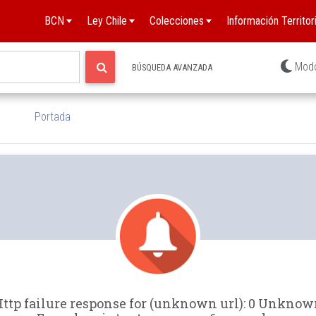
BCN
Ley Chile
Colecciones
Información Territori
Mod
BÚSQUEDA AVANZADA
Portada
ttp failure response for (unknown url): 0 Unkno