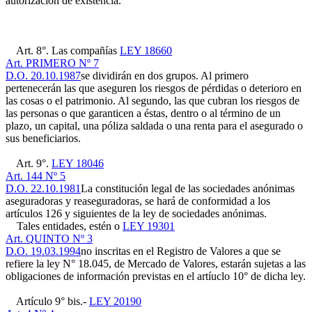
autorización de existencia.
Art. 8°. Las compañías
LEY 18660
Art. PRIMERO Nº 7
D.O. 20.10.1987
se dividirán en dos grupos. Al primero
pertenecerán las que aseguren los riesgos de pérdidas o deterioro en
las cosas o el patrimonio. Al segundo, las que cubran los riesgos de
las personas o que garanticen a éstas, dentro o al término de un
plazo, un capital, una póliza saldada o una renta para el asegurado o
sus beneficiarios.
Art. 9°.
LEY 18046
Art. 144 Nº 5
D.O. 22.10.1981
La constitución legal de las sociedades anónimas
aseguradoras y reaseguradoras, se hará de conformidad a los
artículos 126 y siguientes de la ley de sociedades anónimas.
Tales entidades, estén o
LEY 19301
Art. QUINTO Nº 3
D.O. 19.03.1994
no inscritas en el Registro de Valores a que se
refiere la ley N° 18.045, de Mercado de Valores, estarán sujetas a las
obligaciones de información previstas en el artíuclo 10° de dicha ley.
Artículo 9° bis.-
LEY 20190