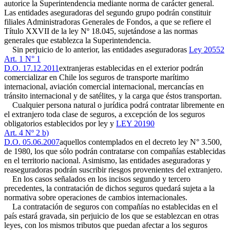
autorice la Superintendencia mediante norma de carácter general.
Las entidades aseguradoras del segundo grupo podrán constituir
filiales Administradoras Generales de Fondos, a que se refiere el
Título XXVII de la ley Nº 18.045, sujetándose a las normas
generales que establezca la Superintendencia.
Sin perjuicio de lo anterior, las entidades aseguradoras
Ley 20552
Art. 1 N° 1
D.O. 17.12.2011
extranjeras establecidas en el exterior podrán
comercializar en Chile los seguros de transporte marítimo
internacional, aviación comercial internacional, mercancías en
tránsito internacional y de satélites, y la carga que éstos transportan.
Cualquier persona natural o jurídica podrá contratar libremente en
el extranjero toda clase de seguros, a excepción de los seguros
obligatorios establecidos por ley y
LEY 20190
Art. 4 Nº 2 b)
D.O. 05.06.2007
aquellos contemplados en el decreto ley N° 3.500,
de 1980, los que sólo podrán contratarse con compañías establecidas
en el territorio nacional. Asimismo, las entidades aseguradoras y
reaseguradoras podrán suscribir riesgos provenientes del extranjero.
En los casos señalados en los incisos segundo y tercero
precedentes, la contratación de dichos seguros quedará sujeta a la
normativa sobre operaciones de cambios internacionales.
La contratación de seguros con compañías no establecidas en el
país estará gravada, sin perjuicio de los que se establezcan en otras
leyes, con los mismos tributos que puedan afectar a los seguros