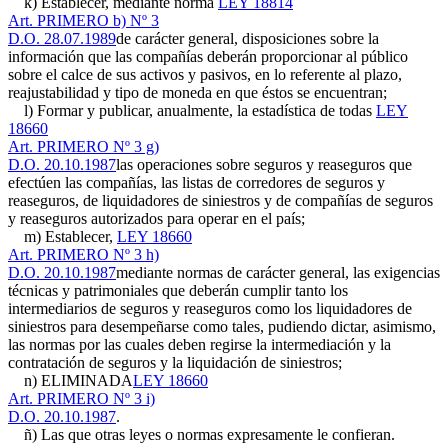
k) Establecer, mediante norma
LEY 18814
Art. PRIMERO b) Nº 3
D.O. 28.07.1989
de carácter general, disposiciones sobre la
información que las compañías deberán proporcionar al público
sobre el calce de sus activos y pasivos, en lo referente al plazo,
reajustabilidad y tipo de moneda en que éstos se encuentran;
l) Formar y publicar, anualmente, la estadística de todas
LEY
18660
Art. PRIMERO Nº 3 g)
D.O. 20.10.1987
las operaciones sobre seguros y reaseguros que
efectúen las compañías, las listas de corredores de seguros y
reaseguros, de liquidadores de siniestros y de compañías de seguros
y reaseguros autorizados para operar en el país;
m) Establecer,
LEY 18660
Art. PRIMERO Nº 3 h)
D.O. 20.10.1987
mediante normas de carácter general, las exigencias
técnicas y patrimoniales que deberán cumplir tanto los
intermediarios de seguros y reaseguros como los liquidadores de
siniestros para desempeñarse como tales, pudiendo dictar, asimismo,
las normas por las cuales deben regirse la intermediación y la
contratación de seguros y la liquidación de siniestros;
n) ELIMINADA
LEY 18660
Art. PRIMERO Nº 3 i)
D.O. 20.10.1987
.
ñ) Las que otras leyes o normas expresamente le confieran.