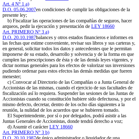
Art. 4 Nº 1 a)
D.O. 05.06.2007
en condiciones de cumplir las obligaciones de la
presente ley;
b) Fiscalizar las operaciones de las compañías de seguros, hacer
arqueos, pedir la ejecución y presentación de
LEY 18660
Art. PRIMERO Nº 3 a)
D.O. 20.10.1987
balances y otros estados financieros e informes en
las fechas que estime conveniente, revisar sus libros y sus carteras y,
en general, solicitar todos los datos y antecedentes que le permitan
imponerse de su estado, desarrollo y solvencia y de la forma en que
cumplen las prescripciones de ésta y de las demás leyes vigentes, y
dictar normas generales para los efectos de valorizar sus inversiones
pudiendo ordenar para estos efectos las demás medidas que fueren
menester;
c) Convocar al Directorio de las Compañías o a Junta General de
Accionistas de las mismas, cuando el ejercicio de sus facultades de
fiscalización así lo requiera. Suspender las sesiones de las Juntas de
Accionistas cuando su constitución hubiere sido defectuosa, y por el
mismo defecto, decretar, dentro de los ocho días siguientes a la
reunión, la nulidad de los acuerdos que se hubieren tomado.
El Superintendente, por sí o por delegados, podrá asistir a las
Juntas Generales de Accionistas, donde tendrá derecho a voz;
d) Asumir el carácter
LEY 18660
Art. PRIMERO Nº 3 b)
D.O. 20.10.1987
de único administrador o liquidador de una