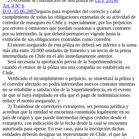
2) Acreditar la contratación de una póliza de
LEY 20190
Art. 4 Nº 6
D.O. 05.06.2007
seguros para responder del correcto y cabal
cumplimiento de todas las obligaciones emanadas de su actividad de
corredor de reaseguro en Chile y, especialmente, por los perjuicios
por errores u omisiones que puedan ocasionar a quienes contraten
por su intermedio, la que deberá permanecer vigente hasta la
extinción de sus obligaciones contraídas como corredor.
El monto asegurado de esta póliza no deberá ser inferior a la suma
más alta entre 20.000 unidades de fomento y un tercio de la prima
intermediada en Chile en el año inmediatamente anterior.
Será necesaria la aprobación previa de la Superintendencia
cuando el emisor de la póliza sea una compañía no establecida en
Chile.
Verificado el incumplimiento o perjuicio, se siniestrará la póliza y
el corredor afectado no podrá intermediar nuevos contratos mientras
no se rehabilite a satisfacción de la Superintendencia, en el evento
de que se haya estipulado en ella que el pago de indemnizaciones
reduce el monto asegurado, y
3) Tratándose de corredores extranjeros, ser persona jurídica y
acreditar que la entidad se encuentra constituida legalmente en su
país de origen y que puede intermediar riesgos cedidos desde el
extranjero, con indicación de la fecha desde la cual se encuentra
autorizada para operar. En este caso, para la inscripción dichas
entidades deberán designar un representante en Chile, el que las