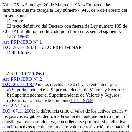
Núm. 251.- Santiago, 20 de Mayo de 1931.- En uso de las
facultades que me otorga la Ley número 4,945, de 6 de Febrero del
presente año,
Decreto:
El texto definitivo del Decreto con fuerza de Ley número 135 de
30 de Abril último, modificado por el presente, será el siguiente:
LEY 18660
Art. PRIMERO Nº 1
D.O. 20.10.1987
TITULO PRELIMINAR
Definiciones
Art. 1°.
LEY 18660
Art. PRIMERO Nº 2
D.O. 20.10.1987
Para los efectos de esta ley, se entenderá por:
a) Superintendencia: la Superintendencia de Valores y Seguros;
b) Superintendente: el Superintendente de Valores y Seguros;
c) Patrimonio neto de la compañía
LEY 19769
Art. 2 Nº 1 a)
D.O. 07.11.2001
: la diferencia entre el valor de los activos totales y
los pasivos exigibles, deducida la suma de cualquier activo que no
constituya inversión efectiva, entendiéndose por inversión efectiva
aquellos activos que tienen un claro valor de realización o capacidad