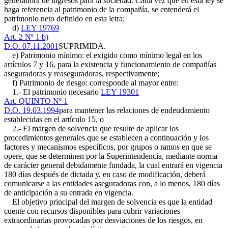
generadora de ingresos para la sociedad. Cada vez que en esta ley se
haga referencia al patrimonio de la compañía, se entenderá el
patrimonio neto definido en esta letra;
d)
LEY 19769
Art. 2 Nº 1 b)
D.O. 07.11.2001
SUPRIMIDA.
e) Patrimonio mínimo: el exigido como mínimo legal en los
artículos 7 y 16, para la existencia y funcionamiento de compañías
aseguradoras y reaseguradoras, respectivamente;
f) Patrimonio de riesgo: corresponde al mayor entre:
1.- El patrimonio necesario
LEY 19301
Art. QUINTO Nº 1
D.O. 19.03.1994
para mantener las relaciones de endeudamiento
establecidas en el artículo 15, o
2.- El margen de solvencia que resulte de aplicar los
procedimientos generales que se establecen a continuación y los
factores y mecanismos específicos, por grupos o ramos en que se
opere, que se determinen por la Superintendencia, mediante norma
de carácter general debidamente fundada, la cual entrará en vigencia
180 días después de dictada y, en caso de modificación, deberá
comunicarse a las entidades aseguradoras con, a lo menos, 180 días
de anticipación a su entrada en vigencia.
El objetivo principal del margen de solvencia es que la entidad
cuente con recursos disponibles para cubrir variaciones
extraordinarias provocadas por desviaciones de los riesgos, en