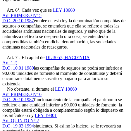
Art. 6°. Cada vez que se
LEY 18660
Art. PRIMERO Nº 5
D.O. 20.10.1987
emplee en esta ley la denominación compañías de
seguros o compañías, se entenderá que ella se refiere a todas las
sociedades anónimas nacionales de seguros, y salvo que de la
naturaleza del texto se desprenda otra cosa, se entenderán
comprendidas también en dicha denominación, las sociedades
anónimas nacionales de reaseguros.
Art. 7°. El capital de
DL 3057, HACIENDA
Art. 1 f)
D.O. 10.01.1980
las compañías de seguros no podrá ser inferior a
90.000 unidades de fomento al momento de constituirse y deberá
encontrarse totalmente suscrito y pagado para autorizar su
existencia.
No obstante, si durante el
LEY 18660
Art. PRIMERO Nº 6
D.O. 20.10.1987
funcionamiento de la compañía el patrimonio se
redujere a una cantidad inferior a 90.000 unidades de fomento, la
compañía estará obligada a complementarlo según lo dispuesto en
los artículos 65 y
LEY 19301
Art. QUINTO Nº 2
D.O. 19.03.1994
siguientes. Si así no lo hiciere, se le revocará su