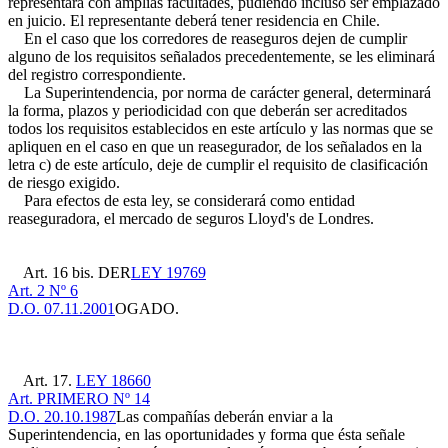
representará con amplias facultades, pudiendo incluso ser emplazado
en juicio. El representante deberá tener residencia en Chile.
En el caso que los corredores de reaseguros dejen de cumplir
alguno de los requisitos señalados precedentemente, se les eliminará
del registro correspondiente.
La Superintendencia, por norma de carácter general, determinará
la forma, plazos y periodicidad con que deberán ser acreditados
todos los requisitos establecidos en este artículo y las normas que se
apliquen en el caso en que un reasegurador, de los señalados en la
letra c) de este artículo, deje de cumplir el requisito de clasificación
de riesgo exigido.
Para efectos de esta ley, se considerará como entidad
reaseguradora, el mercado de seguros Lloyd's de Londres.
Art. 16 bis. DER
LEY 19769
Art. 2 Nº 6
D.O. 07.11.2001
OGADO.
Art. 17.
LEY 18660
Art. PRIMERO Nº 14
D.O. 20.10.1987
Las compañías deberán enviar a la
Superintendencia, en las oportunidades y forma que ésta señale