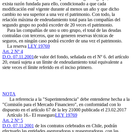
exista razón fundada para ello, condicionado a que cada
modificación esté vigente durante al menos un año y que dicho
cambio no sea superior a una vez el patrimonio. Con todo, la
relación máxima de endeudamiento total para las compañías del
segundo grupo no podrá exceder de 20 veces el patrimonio.
Para las compañías de uno u otro grupo, el total de las deudas
contraídas con terceros, que no generen reservas técnicas de
seguros, en ningún caso podrá exceder de una vez el patrimonio.
La reserva
LEY 19769
Art. 2 Nº 4
D.O. 07.11.2001
de valor del fondo, señalada en el Nº 6. del artículo
20, estará sujeta a un límite de endeudamiento total equivalente a
siete veces el límite referido en el inciso primero.
NOTA
La referencia a la "Superintendencia" debe entenderse hecha a la
"Comisión para el Mercado Financiero", en conformidad con lo
dispuesto en el artículo 67 de la ley 21000 publicada el 23.02.2017
Artículo 16.- El reaseguro
LEY 19769
Art. 2 Nº 5
D.O. 07.11.2001
de los contratos celebrados en Chile, podrán
efectuarlo las entidades aseguradoras y reaseguradoras, con las