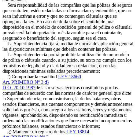
Será responsabilidad de las compañías que las pólizas de seguros
que contraten, estén redactadas en forma clara y entendible, que no
sean inductivas a error y que no contengan cláusulas que se
opongan a la ley. En caso de duda sobre el sentido de una
disposición en el modelo de condición general de póliza o cláusula,
prevalecerá la interpretación más favorable para el contratante,
asegurado o beneficiario del seguro, según sea el caso.
La Superintendencia fijará, mediante norma de aplicación general,
las disposiciones mínimas que deberán contener las pólizas.
La Superintendencia podrá prohibir la utilización de un modelo
de póliza o cláusula cuando, a su juicio, su texto no cumpla con los
requisitos de legalidad y claridad en su redacción, o con las
disposiciones mínimas señaladas precedentemente;
f) Comprobar la exactitud
LEY 18660
Art. PRIMERO Nº 3 d)
D.O. 20.10.1987
de las reservas técnicas constituidas por las
compañías de acuerdo con las normas de carácter general que dicte
la Superintendencia, como asimismo, la de los balances, otros
estados financieros, sus cuentas componentes y demás antecedentes
solicitados por ésta, con arreglo a los estatutos, leyes y reglamentos
vigentes, aprobándolos, disponiendo su rectificación inmediata u
ordenando las modificaciones que fuere necesario incorporar en los
próximos balances, estados financieros o informes;
g) Mantener un registro de los
LEY 18814