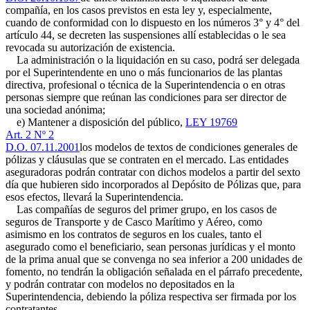
compañía, en los casos previstos en esta ley y, especialmente,
cuando de conformidad con lo dispuesto en los números 3° y 4° del
artículo 44, se decreten las suspensiones allí establecidas o le sea
revocada su autorización de existencia.
La administración o la liquidación en su caso, podrá ser delegada
por el Superintendente en uno o más funcionarios de las plantas
directiva, profesional o técnica de la Superintendencia o en otras
personas siempre que reúnan las condiciones para ser director de
una sociedad anónima;
e) Mantener a disposición del público,
LEY 19769
Art. 2 Nº 2
D.O. 07.11.2001
los modelos de textos de condiciones generales de
pólizas y cláusulas que se contraten en el mercado. Las entidades
aseguradoras podrán contratar con dichos modelos a partir del sexto
día que hubieren sido incorporados al Depósito de Pólizas que, para
esos efectos, llevará la Superintendencia.
Las compañías de seguros del primer grupo, en los casos de
seguros de Transporte y de Casco Marítimo y Aéreo, como
asimismo en los contratos de seguros en los cuales, tanto el
asegurado como el beneficiario, sean personas jurídicas y el monto
de la prima anual que se convenga no sea inferior a 200 unidades de
fomento, no tendrán la obligación señalada en el párrafo precedente,
y podrán contratar con modelos no depositados en la
Superintendencia, debiendo la póliza respectiva ser firmada por los
contratantes.