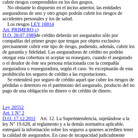
cubrir riesgos comprendidos en los dos grupos.
No obstante lo dispuesto en el inciso anterior, las entidades
aseguradoras de uno y otro grupo podrán cubrir los riesgos de
accidentes personales y los de salud.
Los riesgos
LEY 18814
Art. PRIMERO c)
D.O. 28.07.1989
de crédito deberán ser asegurados sólo por
compañías del primer grupo que tengan por objeto exclusivo
precisamente cubrir este tipo de riesgo, pudiendo, además, cubrir los
de garantía y fidelidad. Las aseguradoras de crédito no podrán
otorgar esta cobertura ni aceptar su reaseguro, cuando el asegurado
o el deudor de éste sea persona relacionada con la compañía
aseguradora o reaseguradora, según el caso. Se exceptuarán de esta
prohibición los seguros de crédito a las exportaciones.
Se entenderá por seguro de crédito aquel que cubre los riesgos de
pérdidas o deterioro en el patrimonio del asegurado, producto del no
pago de una obligación en dinero o de crédito de dinero.
Ley 20552
Art. 1 N° 2
D.O. 17.12.2011
Art. 12. La Superintendencia, sujetándose a la
ley N° 19.628, al reglamento y a la demás normativa aplicable,
entregará la información sobre los seguros a quienes acrediten tener
la calidad de asegurados. En caso de incapacidad judicialmente