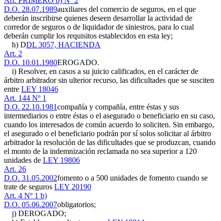
Art. PRIMERO b) Nº 2
D.O. 28.07.1989
auxiliares del comercio de seguros, en el que
deberán inscribirse quienes deseen desarrollar la actividad de
corredor de seguros o de liquidador de siniestros, para lo cual
deberán cumplir los requisitos establecidos en esta ley;
h) D
DL 3057, HACIENDA
Art. 2
D.O. 10.01.1980
EROGADO.
i) Resolver, en casos a su juicio calificados, en el carácter de
árbitro arbitrador sin ulterior recurso, las dificultades que se susciten
entre
LEY 18046
Art. 144 Nº 1
D.O. 22.10.1981
compañía y compañía, entre éstas y sus
intermediarios o entre éstas o el asegurado o beneficiario en su caso,
cuando los interesados de común acuerdo lo soliciten. Sin embargo,
el asegurado o el beneficiario podrán por sí solos solicitar al árbitro
arbitrador la resolución de las dificultades que se produzcan, cuando
el monto de la indemnización reclamada no sea superior a 120
unidades de
LEY 19806
Art. 26
D.O. 31.05.2002
fomento o a 500 unidades de fomento cuando se
trate de seguros
LEY 20190
Art. 4 Nº 1 b)
D.O. 05.06.2007
obligatorios;
j) DEROGADO;