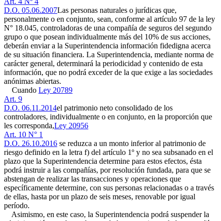
Art. 4 Nº 4
D.O. 05.06.2007
Las personas naturales o jurídicas que,
personalmente o en conjunto, sean, conforme al artículo 97 de la ley
N° 18.045, controladoras de una compañía de seguros del segundo
grupo o que posean individualmente más del 10% de sus acciones,
deberán enviar a la Superintendencia información fidedigna acerca
de su situación financiera. La Superintendencia, mediante norma de
carácter general, determinará la periodicidad y contenido de esta
información, que no podrá exceder de la que exige a las sociedades
anónimas abiertas.
Cuando
Ley 20789
Art. 9
D.O. 06.11.2014
el patrimonio neto consolidado de los
controladores, individualmente o en conjunto, en la proporción que
les corresponda,
Ley 20956
Art. 10 N° 1
D.O. 26.10.2016
se reduzca a un monto inferior al patrimonio de
riesgo definido en la letra f) del artículo 1º y no sea subsanado en el
plazo que la Superintendencia determine para estos efectos, ésta
podrá instruir a las compañías, por resolución fundada, para que se
abstengan de realizar las transacciones y operaciones que
específicamente determine, con sus personas relacionadas o a través
de ellas, hasta por un plazo de seis meses, renovable por igual
período.
Asimismo, en este caso, la Superintendencia podrá suspender la