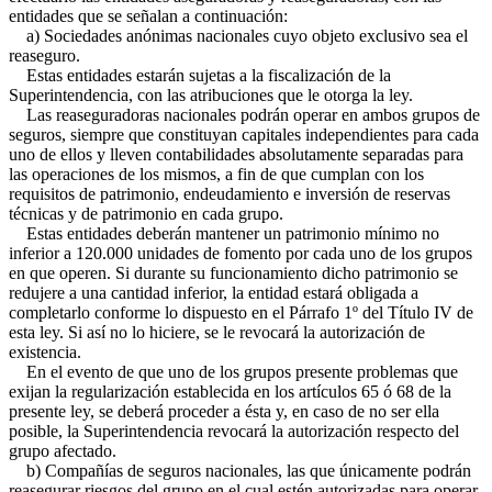
entidades que se señalan a continuación:
a) Sociedades anónimas nacionales cuyo objeto exclusivo sea el
reaseguro.
Estas entidades estarán sujetas a la fiscalización de la
Superintendencia, con las atribuciones que le otorga la ley.
Las reaseguradoras nacionales podrán operar en ambos grupos de
seguros, siempre que constituyan capitales independientes para cada
uno de ellos y lleven contabilidades absolutamente separadas para
las operaciones de los mismos, a fin de que cumplan con los
requisitos de patrimonio, endeudamiento e inversión de reservas
técnicas y de patrimonio en cada grupo.
Estas entidades deberán mantener un patrimonio mínimo no
inferior a 120.000 unidades de fomento por cada uno de los grupos
en que operen. Si durante su funcionamiento dicho patrimonio se
redujere a una cantidad inferior, la entidad estará obligada a
completarlo conforme lo dispuesto en el Párrafo 1º del Título IV de
esta ley. Si así no lo hiciere, se le revocará la autorización de
existencia.
En el evento de que uno de los grupos presente problemas que
exijan la regularización establecida en los artículos 65 ó 68 de la
presente ley, se deberá proceder a ésta y, en caso de no ser ella
posible, la Superintendencia revocará la autorización respecto del
grupo afectado.
b) Compañías de seguros nacionales, las que únicamente podrán
reasegurar riesgos del grupo en el cual estén autorizadas para operar,