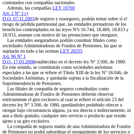
contratados con compañías nacionales.
Además, las compañías
LEY 19769
Art. 2 Nº 3 c)
D.O. 07.11.2001
de seguros y reaseguros, podrán tomar sobre sí el
riesgo de pérdida patrimonial que, las entidades prestadoras de los
beneficios contemplados en las leyes Nºs 16.744, 18.469, 18.833 y
18.933, asuman con motivo de las prestaciones que otorguen.
Las entidades aseguradoras podrán constituir filiales como
sociedades Administradoras de Fondos de Pensiones, las que se
sujetarán en todo a las normas
LEY 20255
Art. 96 Nº 1
D.O. 17.03.2008
establecidas en el decreto ley Nº 3.500, de 1980.
En este sentido, se constituirán como sociedades anónimas
especiales a las que se refiere el Título XIII de la ley Nº 18.046, de
Sociedades Anónimas, y quedarán sujetas a la fiscalización de la
Superintendencia de Pensiones.
Las filiales de compañía de seguros constituidas como
Administradoras de Fondos de Pensiones deberán observar
estrictamente el giro exclusivo al cual se refiere el artículo 23 del
decreto ley Nº 3.500, de 1980, quedándoles prohibido ofrecer u
otorgar bajo circunstancia alguna, ya sea directa o indirectamente, ni
aun a título gratuito, cualquier otro servicio o producto que resulte
ajeno a su giro exclusivo.
La compañía de seguros matriz de una Administradora de Fondos
de Pensiones no podrá subordinar el otorgamiento de los servicios o