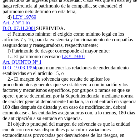
generadora de ingresos para la sociedad. Cada vez que en esta ley se
haga referencia al patrimonio de la compañía, se entenderá el
patrimonio neto definido en esta letra;
d)
LEY 19769
Art. 2 Nº 1 b)
D.O. 07.11.2001
SUPRIMIDA.
e) Patrimonio mínimo: el exigido como mínimo legal en los
artículos 7 y 16, para la existencia y funcionamiento de compañías
aseguradoras y reaseguradoras, respectivamente;
f) Patrimonio de riesgo: corresponde al mayor entre:
1.- El patrimonio necesario
LEY 19301
Art. QUINTO Nº 1
D.O. 19.03.1994
para mantener las relaciones de endeudamiento
establecidas en el artículo 15, o
2.- El margen de solvencia que resulte de aplicar los
procedimientos generales que se establecen a continuación y los
factores y mecanismos específicos, por grupos o ramos en que se
opere, que se determinen por la Superintendencia, mediante norma
de carácter general debidamente fundada, la cual entrará en vigencia
180 días después de dictada y, en caso de modificación, deberá
comunicarse a las entidades aseguradoras con, a lo menos, 180 días
de anticipación a su entrada en vigencia.
El objetivo principal del margen de solvencia es que la entidad
cuente con recursos disponibles para cubrir variaciones
extraordinarias provocadas por desviaciones de los riesgos, en