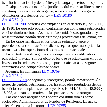
tránsito internacional y de satélites, y la carga que éstos transportan.
Cualquier persona natural o jurídica podrá contratar libremente en
el extranjero toda clase de seguros, a excepción de los seguros
obligatorios establecidos por ley y
LEY 20190
Art. 4 Nº 2 b)
D.O. 05.06.2007
aquellos contemplados en el decreto ley N° 3.500,
de 1980, los que sólo podrán contratarse con compañías establecidas
en el territorio nacional. Asimismo, las entidades aseguradoras y
reaseguradoras podrán suscribir riesgos provenientes del extranjero.
En los casos señalados en los incisos segundo y tercero
precedentes, la contratación de dichos seguros quedará sujeta a la
normativa sobre operaciones de cambios internacionales.
La contratación de seguros con compañías no establecidas en el
país estará gravada, sin perjuicio de los que se establezcan en otras
leyes, con los mismos tributos que puedan afectar a los seguros
contratados con compañías nacionales.
Además, las compañías
LEY 19769
Art. 2 Nº 3 c)
D.O. 07.11.2001
de seguros y reaseguros, podrán tomar sobre sí el
riesgo de pérdida patrimonial que, las entidades prestadoras de los
beneficios contemplados en las leyes Nºs 16.744, 18.469, 18.833 y
18.933, asuman con motivo de las prestaciones que otorguen.
Las entidades aseguradoras podrán constituir filiales como
sociedades Administradoras de Fondos de Pensiones, las que se
sujetarán en todo a las normas
LEY 20255