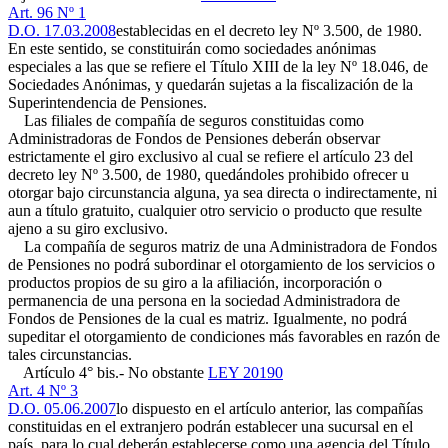
Art. 96 Nº 1
D.O. 17.03.2008
establecidas en el decreto ley Nº 3.500, de 1980.
En este sentido, se constituirán como sociedades anónimas
especiales a las que se refiere el Título XIII de la ley Nº 18.046, de
Sociedades Anónimas, y quedarán sujetas a la fiscalización de la
Superintendencia de Pensiones.
Las filiales de compañía de seguros constituidas como
Administradoras de Fondos de Pensiones deberán observar
estrictamente el giro exclusivo al cual se refiere el artículo 23 del
decreto ley Nº 3.500, de 1980, quedándoles prohibido ofrecer u
otorgar bajo circunstancia alguna, ya sea directa o indirectamente, ni
aun a título gratuito, cualquier otro servicio o producto que resulte
ajeno a su giro exclusivo.
La compañía de seguros matriz de una Administradora de Fondos
de Pensiones no podrá subordinar el otorgamiento de los servicios o
productos propios de su giro a la afiliación, incorporación o
permanencia de una persona en la sociedad Administradora de
Fondos de Pensiones de la cual es matriz. Igualmente, no podrá
supeditar el otorgamiento de condiciones más favorables en razón de
tales circunstancias.
Artículo 4° bis.- No obstante
LEY 20190
Art. 4 Nº 3
D.O. 05.06.2007
lo dispuesto en el artículo anterior, las compañías
constituidas en el extranjero podrán establecer una sucursal en el
país, para lo cual deberán establecerse como una agencia del Título