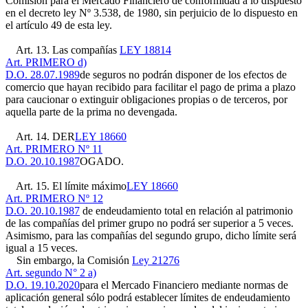
Comisión para el Mercado Financiero de conformidad a lo dispuesto
en el decreto ley Nº 3.538, de 1980, sin perjuicio de lo dispuesto en
el artículo 49 de esta ley.
Art. 13. Las compañías
LEY 18814
Art. PRIMERO d)
D.O. 28.07.1989
de seguros no podrán disponer de los efectos de
comercio que hayan recibido para facilitar el pago de prima a plazo
para caucionar o extinguir obligaciones propias o de terceros, por
aquella parte de la prima no devengada.
Art. 14. DER
LEY 18660
Art. PRIMERO Nº 11
D.O. 20.10.1987
OGADO.
Art. 15. El límite máximo
LEY 18660
Art. PRIMERO Nº 12
D.O. 20.10.1987
de endeudamiento total en relación al patrimonio
de las compañías del primer grupo no podrá ser superior a 5 veces.
Asimismo, para las compañías del segundo grupo, dicho límite será
igual a 15 veces.
Sin embargo, la Comisión
Ley 21276
Art. segundo N° 2 a)
D.O. 19.10.2020
para el Mercado Financiero mediante normas de
aplicación general sólo podrá establecer límites de endeudamiento