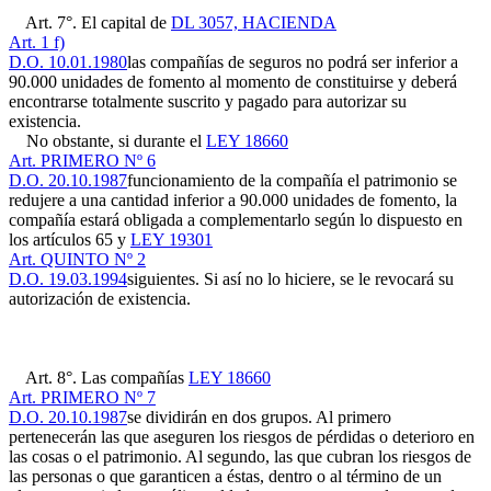
Art. 7°. El capital de
DL 3057, HACIENDA
Art. 1 f)
D.O. 10.01.1980
las compañías de seguros no podrá ser inferior a
90.000 unidades de fomento al momento de constituirse y deberá
encontrarse totalmente suscrito y pagado para autorizar su
existencia.
No obstante, si durante el
LEY 18660
Art. PRIMERO Nº 6
D.O. 20.10.1987
funcionamiento de la compañía el patrimonio se
redujere a una cantidad inferior a 90.000 unidades de fomento, la
compañía estará obligada a complementarlo según lo dispuesto en
los artículos 65 y
LEY 19301
Art. QUINTO Nº 2
D.O. 19.03.1994
siguientes. Si así no lo hiciere, se le revocará su
autorización de existencia.
Art. 8°. Las compañías
LEY 18660
Art. PRIMERO Nº 7
D.O. 20.10.1987
se dividirán en dos grupos. Al primero
pertenecerán las que aseguren los riesgos de pérdidas o deterioro en
las cosas o el patrimonio. Al segundo, las que cubran los riesgos de
las personas o que garanticen a éstas, dentro o al término de un