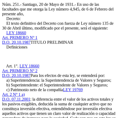
Núm. 251.- Santiago, 20 de Mayo de 1931.- En uso de las
facultades que me otorga la Ley número 4,945, de 6 de Febrero del
presente año,
Decreto:
El texto definitivo del Decreto con fuerza de Ley número 135 de
30 de Abril último, modificado por el presente, será el siguiente:
LEY 18660
Art. PRIMERO Nº 1
D.O. 20.10.1987
TITULO PRELIMINAR
Definiciones
Art. 1°.
LEY 18660
Art. PRIMERO Nº 2
D.O. 20.10.1987
Para los efectos de esta ley, se entenderá por:
a) Superintendencia: la Superintendencia de Valores y Seguros;
b) Superintendente: el Superintendente de Valores y Seguros;
c) Patrimonio neto de la compañía
LEY 19769
Art. 2 Nº 1 a)
D.O. 07.11.2001
: la diferencia entre el valor de los activos totales y
los pasivos exigibles, deducida la suma de cualquier activo que no
constituya inversión efectiva, entendiéndose por inversión efectiva
aquellos activos que tienen un claro valor de realización o capacidad