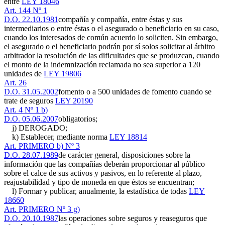
entre
LEY 18046
Art. 144 Nº 1
D.O. 22.10.1981
compañía y compañía, entre éstas y sus
intermediarios o entre éstas o el asegurado o beneficiario en su caso,
cuando los interesados de común acuerdo lo soliciten. Sin embargo,
el asegurado o el beneficiario podrán por sí solos solicitar al árbitro
arbitrador la resolución de las dificultades que se produzcan, cuando
el monto de la indemnización reclamada no sea superior a 120
unidades de
LEY 19806
Art. 26
D.O. 31.05.2002
fomento o a 500 unidades de fomento cuando se
trate de seguros
LEY 20190
Art. 4 Nº 1 b)
D.O. 05.06.2007
obligatorios;
j) DEROGADO;
k) Establecer, mediante norma
LEY 18814
Art. PRIMERO b) Nº 3
D.O. 28.07.1989
de carácter general, disposiciones sobre la
información que las compañías deberán proporcionar al público
sobre el calce de sus activos y pasivos, en lo referente al plazo,
reajustabilidad y tipo de moneda en que éstos se encuentran;
l) Formar y publicar, anualmente, la estadística de todas
LEY
18660
Art. PRIMERO Nº 3 g)
D.O. 20.10.1987
las operaciones sobre seguros y reaseguros que