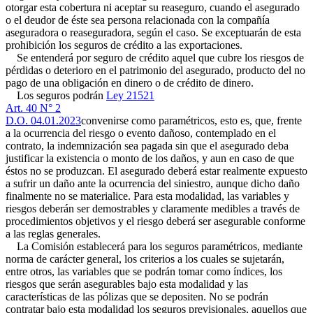
otorgar esta cobertura ni aceptar su reaseguro, cuando el asegurado
o el deudor de éste sea persona relacionada con la compañía
aseguradora o reaseguradora, según el caso. Se exceptuarán de esta
prohibición los seguros de crédito a las exportaciones.
Se entenderá por seguro de crédito aquel que cubre los riesgos de
pérdidas o deterioro en el patrimonio del asegurado, producto del no
pago de una obligación en dinero o de crédito de dinero.
Los seguros podrán
Ley 21521
Art. 40 N° 2
D.O. 04.01.2023
convenirse como paramétricos, esto es, que, frente
a la ocurrencia del riesgo o evento dañoso, contemplado en el
contrato, la indemnización sea pagada sin que el asegurado deba
justificar la existencia o monto de los daños, y aun en caso de que
éstos no se produzcan. El asegurado deberá estar realmente expuesto
a sufrir un daño ante la ocurrencia del siniestro, aunque dicho daño
finalmente no se materialice. Para esta modalidad, las variables y
riesgos deberán ser demostrables y claramente medibles a través de
procedimientos objetivos y el riesgo deberá ser asegurable conforme
a las reglas generales.
La Comisión establecerá para los seguros paramétricos, mediante
norma de carácter general, los criterios a los cuales se sujetarán,
entre otros, las variables que se podrán tomar como índices, los
riesgos que serán asegurables bajo esta modalidad y las
características de las pólizas que se depositen. No se podrán
contratar bajo esta modalidad los seguros previsionales, aquellos que