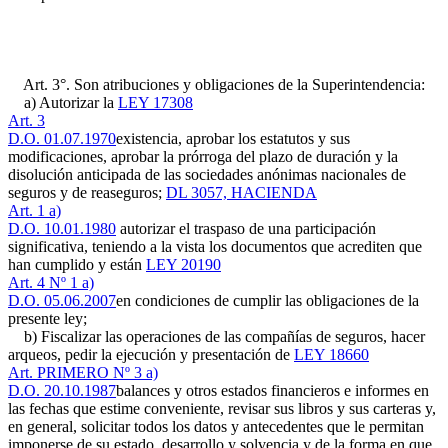
Art. 3°. Son atribuciones y obligaciones de la Superintendencia:
a) Autorizar la
LEY 17308
Art. 3
D.O. 01.07.1970
existencia, aprobar los estatutos y sus
modificaciones, aprobar la prórroga del plazo de duración y la
disolución anticipada de las sociedades anónimas nacionales de
seguros y de reaseguros;
DL 3057, HACIENDA
Art. 1 a)
D.O. 10.01.1980
autorizar el traspaso de una participación
significativa, teniendo a la vista los documentos que acrediten que
han cumplido y están
LEY 20190
Art. 4 Nº 1 a)
D.O. 05.06.2007
en condiciones de cumplir las obligaciones de la
presente ley;
b) Fiscalizar las operaciones de las compañías de seguros, hacer
arqueos, pedir la ejecución y presentación de
LEY 18660
Art. PRIMERO Nº 3 a)
D.O. 20.10.1987
balances y otros estados financieros e informes en
las fechas que estime conveniente, revisar sus libros y sus carteras y,
en general, solicitar todos los datos y antecedentes que le permitan
imponerse de su estado, desarrollo y solvencia y de la forma en que