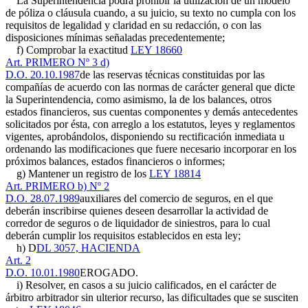
La Superintendencia podrá prohibir la utilización de un modelo
de póliza o cláusula cuando, a su juicio, su texto no cumpla con los
requisitos de legalidad y claridad en su redacción, o con las
disposiciones mínimas señaladas precedentemente;
f) Comprobar la exactitud
LEY 18660
Art. PRIMERO Nº 3 d)
D.O. 20.10.1987
de las reservas técnicas constituidas por las
compañías de acuerdo con las normas de carácter general que dicte
la Superintendencia, como asimismo, la de los balances, otros
estados financieros, sus cuentas componentes y demás antecedentes
solicitados por ésta, con arreglo a los estatutos, leyes y reglamentos
vigentes, aprobándolos, disponiendo su rectificación inmediata u
ordenando las modificaciones que fuere necesario incorporar en los
próximos balances, estados financieros o informes;
g) Mantener un registro de los
LEY 18814
Art. PRIMERO b) Nº 2
D.O. 28.07.1989
auxiliares del comercio de seguros, en el que
deberán inscribirse quienes deseen desarrollar la actividad de
corredor de seguros o de liquidador de siniestros, para lo cual
deberán cumplir los requisitos establecidos en esta ley;
h) D
DL 3057, HACIENDA
Art. 2
D.O. 10.01.1980
EROGADO.
i) Resolver, en casos a su juicio calificados, en el carácter de
árbitro arbitrador sin ulterior recurso, las dificultades que se susciten