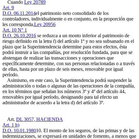
Cuando
Ley 20789
Art. 9
D.O. 06.11.2014
el patrimonio neto consolidado de los
controladores, individualmente o en conjunto, en la proporción que
les corresponda,
Ley 20956
Art. 10 N° 1
D.O. 26.10.2016
se reduzca a un monto inferior al patrimonio de
riesgo definido en la letra f) del artículo 1º y no sea subsanado en el
plazo que la Superintendencia determine para estos efectos, ésta
podrá instruir a las compañías, por resolución fundada, para que se
abstengan de realizar las transacciones y operaciones que
específicamente determine, con sus personas relacionadas o a través
de ellas, hasta por un plazo de seis meses, renovable por igual
período.
Asimismo, en este caso, la Superintendencia podrá suspender la
administración o todas o algunas de las operaciones de la compañía,
en los términos que señalan los números 3º y 4º del artículo 44,
renovables por igual período, designando para tal efecto un
administrador de acuerdo a la letra d) del artículo 3º.
Art.
DL 3057, HACIENDA
Art. 1 h)
D.O. 10.01.1980
10. El monto de los seguros, de las primas y de las
indemnizaciones, se expresará en unidades de fomento, a menos que