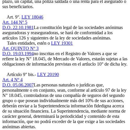
plazo, un capital, una póliza saldada o una renta para el asegurado o
sus beneficiarios.
Art. 9°.
LEY 18046
Art. 144 Nº 5
D.O. 22.10.1981
La constitución legal de las sociedades anónimas
aseguradoras y reaseguradoras, se hará de conformidad a los
artículos 126 y siguientes de la ley de sociedades anónimas.
Tales entidades, estén o
LEY 19301
Art. QUINTO Nº 3
D.O. 19.03.1994
no inscritas en el Registro de Valores a que se
refiere la ley N° 18.045, de Mercado de Valores, estarán sujetas a las
obligaciones de información previstas en el artíuclo 10° de dicha ley.
Artículo 9° bis.-
LEY 20190
Art. 4 Nº 4
D.O. 05.06.2007
Las personas naturales o jurídicas que,
personalmente o en conjunto, sean, conforme al artículo 97 de la ley
N° 18.045, controladoras de una compañía de seguros del segundo
grupo o que posean individualmente más del 10% de sus acciones,
deberán enviar a la Superintendencia información fidedigna acerca
de su situación financiera. La Superintendencia, mediante norma de
carácter general, determinará la periodicidad y contenido de esta
información, que no podrá exceder de la que exige a las sociedades
anónimas abiertas.