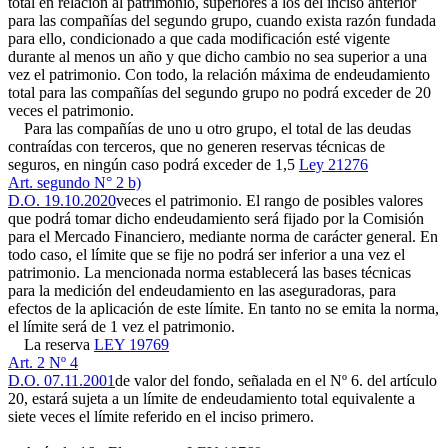
total en relación al patrimonio, superiores a los del inciso anterior
para las compañías del segundo grupo, cuando exista razón fundada
para ello, condicionado a que cada modificación esté vigente
durante al menos un año y que dicho cambio no sea superior a una
vez el patrimonio. Con todo, la relación máxima de endeudamiento
total para las compañías del segundo grupo no podrá exceder de 20
veces el patrimonio.
Para las compañías de uno u otro grupo, el total de las deudas
contraídas con terceros, que no generen reservas técnicas de
seguros, en ningún caso podrá exceder de 1,5
Ley 21276
Art. segundo N° 2 b)
D.O. 19.10.2020
veces el patrimonio. El rango de posibles valores
que podrá tomar dicho endeudamiento será fijado por la Comisión
para el Mercado Financiero, mediante norma de carácter general. En
todo caso, el límite que se fije no podrá ser inferior a una vez el
patrimonio. La mencionada norma establecerá las bases técnicas
para la medición del endeudamiento en las aseguradoras, para
efectos de la aplicación de este límite. En tanto no se emita la norma,
el límite será de 1 vez el patrimonio.
La reserva
LEY 19769
Art. 2 Nº 4
D.O. 07.11.2001
de valor del fondo, señalada en el Nº 6. del artículo
20, estará sujeta a un límite de endeudamiento total equivalente a
siete veces el límite referido en el inciso primero.