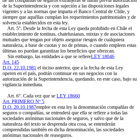
de las compañías de seguros extranjeras se harán previa autorización
de la Superintendencia y con sujeción a las disposiciones legales
vigentes y a las normas que imparta el Banco Central de Chile, y
siempre que aquéllas cumplan los requerimientos patrimoniales y de
solvencia establecidos en esta ley.
Art. 5°. Desde la fecha de esta Ley queda prohibido en Chile el
establecimiento de tontinas, chatelusianas, mixtas y de asociaciones
mutuales que tengan por objeto asegurar riesgos de cualquiera
naturaleza, a base de cuotas y no de primas, o cuando empleen estas
últimas no puedan garantizar los beneficios que ofrezcan.
Sin embargo, las entidades a que se refiere
LEY 18046
Art. 145
D.O. 22.10.1981
el inciso anterior, que a la fecha de esta Ley
operen en el país, podrán continuar en sus negocios con la
autorización de la Superintendencia, quedando, en este caso, bajo su
vigilancia inmediata.
Art. 6°. Cada vez que se
LEY 18660
Art. PRIMERO Nº 5
D.O. 20.10.1987
emplee en esta ley la denominación compañías de
seguros o compañías, se entenderá que ella se refiere a todas las
sociedades anónimas nacionales de seguros, y salvo que de la
naturaleza del texto se desprenda otra cosa, se entenderán
comprendidas también en dicha denominación, las sociedades
anónimas nacionales de reaseguros.