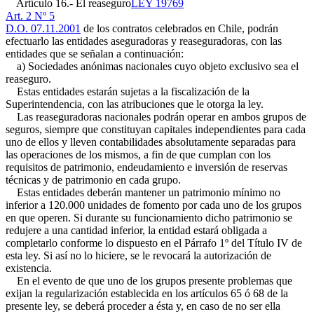
Artículo 16.- El reaseguro
LEY 19769
Art. 2 Nº 5
D.O. 07.11.2001
de los contratos celebrados en Chile, podrán
efectuarlo las entidades aseguradoras y reaseguradoras, con las
entidades que se señalan a continuación:
a) Sociedades anónimas nacionales cuyo objeto exclusivo sea el
reaseguro.
Estas entidades estarán sujetas a la fiscalización de la
Superintendencia, con las atribuciones que le otorga la ley.
Las reaseguradoras nacionales podrán operar en ambos grupos de
seguros, siempre que constituyan capitales independientes para cada
uno de ellos y lleven contabilidades absolutamente separadas para
las operaciones de los mismos, a fin de que cumplan con los
requisitos de patrimonio, endeudamiento e inversión de reservas
técnicas y de patrimonio en cada grupo.
Estas entidades deberán mantener un patrimonio mínimo no
inferior a 120.000 unidades de fomento por cada uno de los grupos
en que operen. Si durante su funcionamiento dicho patrimonio se
redujere a una cantidad inferior, la entidad estará obligada a
completarlo conforme lo dispuesto en el Párrafo 1º del Título IV de
esta ley. Si así no lo hiciere, se le revocará la autorización de
existencia.
En el evento de que uno de los grupos presente problemas que
exijan la regularización establecida en los artículos 65 ó 68 de la
presente ley, se deberá proceder a ésta y, en caso de no ser ella