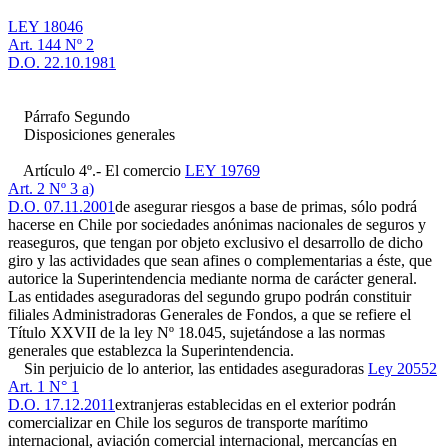
LEY 18046
Art. 144 Nº 2
D.O. 22.10.1981
Párrafo Segundo
Disposiciones generales
Artículo 4º.- El comercio
LEY 19769
Art. 2 Nº 3 a)
D.O. 07.11.2001
de asegurar riesgos a base de primas, sólo podrá
hacerse en Chile por sociedades anónimas nacionales de seguros y
reaseguros, que tengan por objeto exclusivo el desarrollo de dicho
giro y las actividades que sean afines o complementarias a éste, que
autorice la Superintendencia mediante norma de carácter general.
Las entidades aseguradoras del segundo grupo podrán constituir
filiales Administradoras Generales de Fondos, a que se refiere el
Título XXVII de la ley Nº 18.045, sujetándose a las normas
generales que establezca la Superintendencia.
Sin perjuicio de lo anterior, las entidades aseguradoras
Ley 20552
Art. 1 N° 1
D.O. 17.12.2011
extranjeras establecidas en el exterior podrán
comercializar en Chile los seguros de transporte marítimo
internacional, aviación comercial internacional, mercancías en