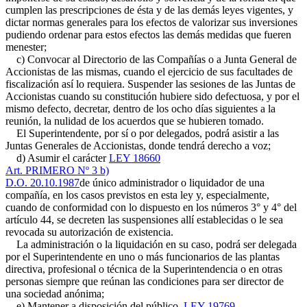
cumplen las prescripciones de ésta y de las demás leyes vigentes, y
dictar normas generales para los efectos de valorizar sus inversiones
pudiendo ordenar para estos efectos las demás medidas que fueren
menester;
c) Convocar al Directorio de las Compañías o a Junta General de
Accionistas de las mismas, cuando el ejercicio de sus facultades de
fiscalización así lo requiera. Suspender las sesiones de las Juntas de
Accionistas cuando su constitución hubiere sido defectuosa, y por el
mismo defecto, decretar, dentro de los ocho días siguientes a la
reunión, la nulidad de los acuerdos que se hubieren tomado.
El Superintendente, por sí o por delegados, podrá asistir a las
Juntas Generales de Accionistas, donde tendrá derecho a voz;
d) Asumir el carácter
LEY 18660
Art. PRIMERO Nº 3 b)
D.O. 20.10.1987
de único administrador o liquidador de una
compañía, en los casos previstos en esta ley y, especialmente,
cuando de conformidad con lo dispuesto en los números 3° y 4° del
artículo 44, se decreten las suspensiones allí establecidas o le sea
revocada su autorización de existencia.
La administración o la liquidación en su caso, podrá ser delegada
por el Superintendente en uno o más funcionarios de las plantas
directiva, profesional o técnica de la Superintendencia o en otras
personas siempre que reúnan las condiciones para ser director de
una sociedad anónima;
e) Mantener a disposición del público,
LEY 19769