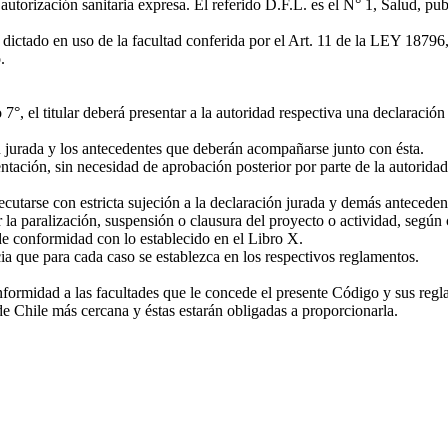
autorización sanitaria expresa. El referido D.F.L. es el N° 1, Salud, pu
ictado en uso de la facultad conferida por el Art. 11 de la LEY 18796,
.
lo 7°, el titular deberá presentar a la autoridad respectiva una declarac
 jurada y los antecedentes que deberán acompañarse junto con ésta.
ntación, sin necesidad de aprobación posterior por parte de la autoridad
cutarse con estricta sujeción a la declaración jurada y demás antecedent
r la paralización, suspensión o clausura del proyecto o actividad, según
 de conformidad con lo establecido en el Libro X.
ia que para cada caso se establezca en los respectivos reglamentos.
rmidad a las facultades que le concede el presente Código y sus reglam
e Chile más cercana y éstas estarán obligadas a proporcionarla.