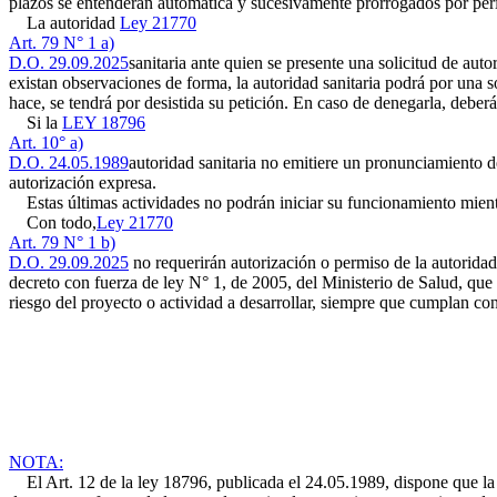
plazos se entenderán automática y sucesivamente prorrogados por perí
La autoridad
Ley 21770
Art. 79 N° 1 a)
D.O. 29.09.2025
sanitaria ante quien se presente una solicitud de aut
existan observaciones de forma, la autoridad sanitaria podrá por una s
hace, se tendrá por desistida su petición. En caso de denegarla, debe
Si la
LEY 18796
Art. 10° a)
D.O. 24.05.1989
autoridad sanitaria no emitiere un pronunciamiento d
autorización expresa.
Estas últimas actividades no podrán iniciar su funcionamiento mientra
Con todo,
Ley 21770
Art. 79 N° 1 b)
D.O. 29.09.2025
no requerirán autorización o permiso de la autoridad
decreto con fuerza de ley N° 1, de 2005, del Ministerio de Salud, que
riesgo del proyecto o actividad a desarrollar, siempre que cumplan con 
NOTA:
El Art. 12 de la ley 18796, publicada el 24.05.1989, dispone que la mo