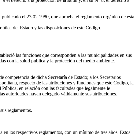
9 el derecho a la protección de la salud y, en su N° 8, el derecho a
, publicado el 23.02.1980, que aprueba el reglamento orgánico de esta
lítica del Estado y las disposiciones de este Código.
tableció las funciones que corresponden a las municipalidades en sus
nadas con la salud publica y la protección del medio ambiente.
n de competencia de dicha Secretaría de Estado; a los Secretarios
olitana, respecto de las atribuciones y funciones que este Código, la
ud Pública, en relación con las facultades que legalmente le
estas autoridades hayan delegado válidamente sus atribuciones.
 sus reglamentos.
ca en los respectivos reglamentos, con un mínimo de tres años. Estos