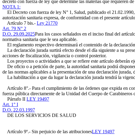
decreto con fuerza de ley que determine las materias que requieren de 
NOTA 1:
El Decreto con fuerza de ley N° 1, Salud, publicado el 21.02.1990, d
autorización sanitaria expresa, de conformidad con el presente artículo
Artículo 7 bis.-
Ley 21770
Art. 79 N° 2
D.O. 29.09.2025
Para los casos señalados en el inciso final del artícu
normativa sanitaria que le sea aplicable.
El reglamento respectivo determinará el contenido de la declaración
La declaración jurada surtirá efecto desde el día siguiente a su prese
acciones de fiscalización, vigilancia o control posterior.
Los proyectos o actividades a que se refiere este artículo deberán eje
De oficio o a petición de parte, la autoridad sanitaria podrá dispone
de las normas aplicables a la presentación de una declaración jurada,
La habilitación a que da lugar la declaración jurada tendrá la vigenc
Artículo 8°.- Para el cumplimiento de las órdenes que expida en confo
fuerza pública directamente de la Unidad del Cuerpo de Carabineros d
Párrafo II
LEY 19497
Art. 1° I
D.O. 22.03.1997
DE LOS SERVICIOS DE SALUD
Artículo 9º.- Sin perjuicio de las atribuciones
LEY 19497