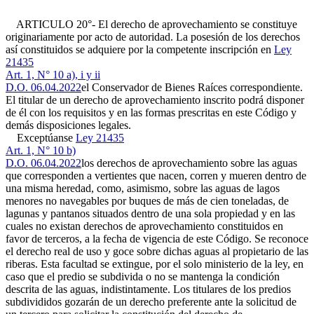
ARTICULO 20°- El derecho de aprovechamiento se constituye
originariamente por acto de autoridad. La posesión de los derechos
así constituidos se adquiere por la competente inscripción en
Ley
21435
Art. 1, N° 10 a), i y ii
D.O. 06.04.2022
el Conservador de Bienes Raíces correspondiente.
El titular de un derecho de aprovechamiento inscrito podrá disponer
de él con los requisitos y en las formas prescritas en este Código y
demás disposiciones legales.
Exceptúanse
Ley 21435
Art. 1, N° 10 b)
D.O. 06.04.2022
los derechos de aprovechamiento sobre las aguas
que corresponden a vertientes que nacen, corren y mueren dentro de
una misma heredad, como, asimismo, sobre las aguas de lagos
menores no navegables por buques de más de cien toneladas, de
lagunas y pantanos situados dentro de una sola propiedad y en las
cuales no existan derechos de aprovechamiento constituidos en
favor de terceros, a la fecha de vigencia de este Código. Se reconoce
el derecho real de uso y goce sobre dichas aguas al propietario de las
riberas. Esta facultad se extingue, por el solo ministerio de la ley, en
caso que el predio se subdivida o no se mantenga la condición
descrita de las aguas, indistintamente. Los titulares de los predios
subdivididos gozarán de un derecho preferente ante la solicitud de