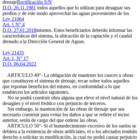
drenaje
Rectificación S/N
D.O. 26.11.1981
todos aquellos que lo utilizan para desaguar sus
predios y de este modo aprovechar las aguas provenientes de los
Ley 21064
Art. 1 N° 4
D.O. 27.01.2018
mismos. Estos beneficiarios deberán informar las
características del sistema, la ubicación de la captación y el caudal
drenado a la Dirección General de Aguas.
Ley 21435
Art. 1, N° 17
D.O. 06.04.2022
ARTICULO 49°- La obligación de mantener los cauces u obras
que constituyen el sistema de drenaje, recae sobre todos aquellos
que reportan beneficios del mismo, en conformidad a lo que
establecen los artículos siguientes.
No se podrá construir obra alguna que eleve el nivel natural de los
desagües y el nivel freático con perjuicio de terceros.
Sin embargo, la mantención de las obras de drenaje que sea
necesario construir para evitar los daños a que se refiere el inciso
anterior, serán de cargo del que ordene las obras.
ARTICULO 50°- Si el humedecimiento excesivo de los suelos se
debiera a la existencia de obras artificiales, el o los afectados tendrán
derecho a solicitar su modificación, la cual no podrá causar perjuicio