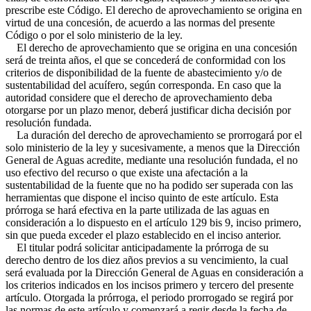
prescribe este Código. El derecho de aprovechamiento se origina en
virtud de una concesión, de acuerdo a las normas del presente
Código o por el solo ministerio de la ley.
El derecho de aprovechamiento que se origina en una concesión
será de treinta años, el que se concederá de conformidad con los
criterios de disponibilidad de la fuente de abastecimiento y/o de
sustentabilidad del acuífero, según corresponda. En caso que la
autoridad considere que el derecho de aprovechamiento deba
otorgarse por un plazo menor, deberá justificar dicha decisión por
resolución fundada.
La duración del derecho de aprovechamiento se prorrogará por el
solo ministerio de la ley y sucesivamente, a menos que la Dirección
General de Aguas acredite, mediante una resolución fundada, el no
uso efectivo del recurso o que existe una afectación a la
sustentabilidad de la fuente que no ha podido ser superada con las
herramientas que dispone el inciso quinto de este artículo. Esta
prórroga se hará efectiva en la parte utilizada de las aguas en
consideración a lo dispuesto en el artículo 129 bis 9, inciso primero,
sin que pueda exceder el plazo establecido en el inciso anterior.
El titular podrá solicitar anticipadamente la prórroga de su
derecho dentro de los diez años previos a su vencimiento, la cual
será evaluada por la Dirección General de Aguas en consideración a
los criterios indicados en los incisos primero y tercero del presente
artículo. Otorgada la prórroga, el periodo prorrogado se regirá por
las normas de este artículo y comenzará a regir desde la fecha de