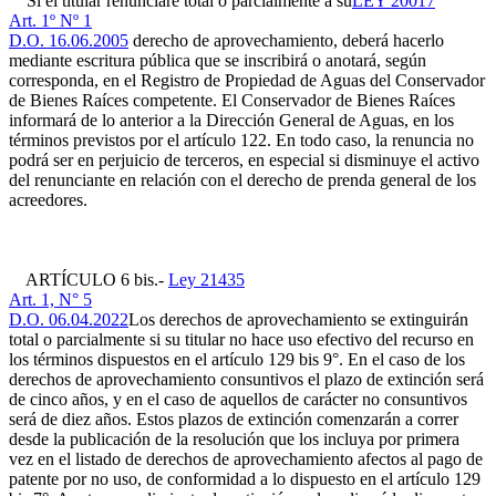
Si el titular renunciare total o parcialmente a su
LEY 20017
Art. 1º Nº 1
D.O. 16.06.2005
derecho de aprovechamiento, deberá hacerlo
mediante escritura pública que se inscribirá o anotará, según
corresponda, en el Registro de Propiedad de Aguas del Conservador
de Bienes Raíces competente. El Conservador de Bienes Raíces
informará de lo anterior a la Dirección General de Aguas, en los
términos previstos por el artículo 122. En todo caso, la renuncia no
podrá ser en perjuicio de terceros, en especial si disminuye el activo
del renunciante en relación con el derecho de prenda general de los
acreedores.
ARTÍCULO 6 bis.-
Ley 21435
Art. 1, N° 5
D.O. 06.04.2022
Los derechos de aprovechamiento se extinguirán
total o parcialmente si su titular no hace uso efectivo del recurso en
los términos dispuestos en el artículo 129 bis 9°. En el caso de los
derechos de aprovechamiento consuntivos el plazo de extinción será
de cinco años, y en el caso de aquellos de carácter no consuntivos
será de diez años. Estos plazos de extinción comenzarán a correr
desde la publicación de la resolución que los incluya por primera
vez en el listado de derechos de aprovechamiento afectos al pago de
patente por no uso, de conformidad a lo dispuesto en el artículo 129