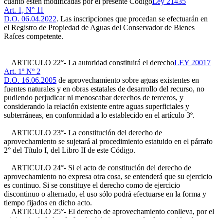
cuanto estén modificadas por el presente Código
Ley 21435
Art. 1, N° 11
D.O. 06.04.2022
. Las inscripciones que procedan se efectuarán en
el Registro de Propiedad de Aguas del Conservador de Bienes
Raíces competente.
ARTICULO 22°- La autoridad constituirá el derecho
LEY 20017
Art. 1º Nº 2
D.O. 16.06.2005
de aprovechamiento sobre aguas existentes en
fuentes naturales y en obras estatales de desarrollo del recurso, no
pudiendo perjudicar ni menoscabar derechos de terceros, y
considerando la relación existente entre aguas superficiales y
subterráneas, en conformidad a lo establecido en el artículo 3º.
ARTICULO 23°- La constitución del derecho de
aprovechamiento se sujetará al procedimiento estatuido en el párrafo
2° del Título I, del Libro II de este Código.
ARTICULO 24°- Si el acto de constitución del derecho de
aprovechamiento no expresa otra cosa, se entenderá que su ejercicio
es continuo. Si se constituye el derecho como de ejercicio
discontinuo o alternado, el uso sólo podrá efectuarse en la forma y
tiempo fijados en dicho acto.
ARTICULO 25°- El derecho de aprovechamiento conlleva, por el