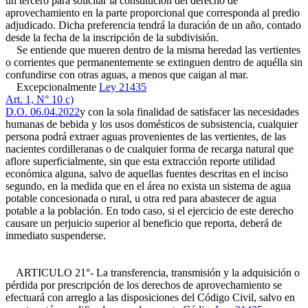
un tercero para solicitar la constitución del derecho de
aprovechamiento en la parte proporcional que corresponda al predio
adjudicado. Dicha preferencia tendrá la duración de un año, contado
desde la fecha de la inscripción de la subdivisión.
Se entiende que mueren dentro de la misma heredad las vertientes
o corrientes que permanentemente se extinguen dentro de aquélla sin
confundirse con otras aguas, a menos que caigan al mar.
Excepcionalmente
Ley 21435
Art. 1, N° 10 c)
D.O. 06.04.2022
y con la sola finalidad de satisfacer las necesidades
humanas de bebida y los usos domésticos de subsistencia, cualquier
persona podrá extraer aguas provenientes de las vertientes, de las
nacientes cordilleranas o de cualquier forma de recarga natural que
aflore superficialmente, sin que esta extracción reporte utilidad
económica alguna, salvo de aquellas fuentes descritas en el inciso
segundo, en la medida que en el área no exista un sistema de agua
potable concesionada o rural, u otra red para abastecer de agua
potable a la población. En todo caso, si el ejercicio de este derecho
causare un perjuicio superior al beneficio que reporta, deberá de
inmediato suspenderse.
ARTICULO 21°- La transferencia, transmisión y la adquisición o
pérdida por prescripción de los derechos de aprovechamiento se
efectuará con arreglo a las disposiciones del Código Civil, salvo en