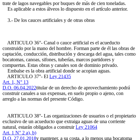
trate de lagos navegables por buques de más de cien toneladas.
Es aplicable a estos álveos lo dispuesto en el artículo anterior.
3.- De los cauces artificiales y de otras obras
ARTICULO 36°- Canal o cauce artificial es el acueducto
construido por la mano del hombre. Forman parte de él las obras de
captación, conducción, distribución y descarga del agua, tales como
bocatomas, canoas, sifones, tuberías, marcos partidores y
compuertas. Estas obras y canales son de dominio privado.
Embalse es la obra artificial donde se acopian aguas.
ARTICULO 37°- El
Ley 21435
Art. 1, N° 13
D.O. 06.04.2022
titular de un derecho de aprovechamiento podrá
construir canales a sus expensas, en suelo propio o ajeno, con
arreglo a las normas del presente Código.
ARTICULO 38°- Las organizaciones de usuarios o el propietario
exclusivo de un acueducto que extraiga aguas de una corriente
natural, estarán obligados a construir
Ley 21064
Art. 1 N° 2 a), b)
D.O. 27.01.2018
y mantener, a su costa, a lo menos una bocatoma