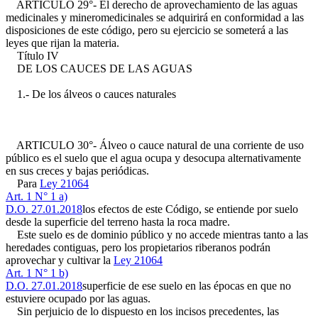
ARTICULO 29°- El derecho de aprovechamiento de las aguas
medicinales y mineromedicinales se adquirirá en conformidad a las
disposiciones de este código, pero su ejercicio se someterá a las
leyes que rijan la materia.
Título IV
DE LOS CAUCES DE LAS AGUAS
1.- De los álveos o cauces naturales
ARTICULO 30°- Álveo o cauce natural de una corriente de uso
público es el suelo que el agua ocupa y desocupa alternativamente
en sus creces y bajas periódicas.
Para
Ley 21064
Art. 1 N° 1 a)
D.O. 27.01.2018
los efectos de este Código, se entiende por suelo
desde la superficie del terreno hasta la roca madre.
Este suelo es de dominio público y no accede mientras tanto a las
heredades contiguas, pero los propietarios riberanos podrán
aprovechar y cultivar la
Ley 21064
Art. 1 N° 1 b)
D.O. 27.01.2018
superficie de ese suelo en las épocas en que no
estuviere ocupado por las aguas.
Sin perjuicio de lo dispuesto en los incisos precedentes, las