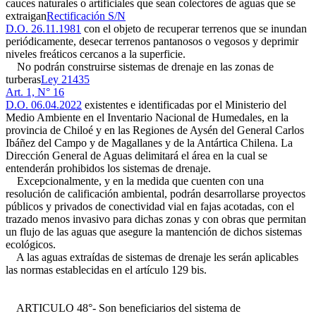
cauces naturales o artificiales que sean colectores de aguas que se
extraigan
Rectificación S/N
D.O. 26.11.1981
con el objeto de recuperar terrenos que se inundan
periódicamente, desecar terrenos pantanosos o vegosos y deprimir
niveles freáticos cercanos a la superficie.
No podrán construirse sistemas de drenaje en las zonas de
turberas
Ley 21435
Art. 1, N° 16
D.O. 06.04.2022
existentes e identificadas por el Ministerio del
Medio Ambiente en el Inventario Nacional de Humedales, en la
provincia de Chiloé y en las Regiones de Aysén del General Carlos
Ibáñez del Campo y de Magallanes y de la Antártica Chilena. La
Dirección General de Aguas delimitará el área en la cual se
entenderán prohibidos los sistemas de drenaje.
Excepcionalmente, y en la medida que cuenten con una
resolución de calificación ambiental, podrán desarrollarse proyectos
públicos y privados de conectividad vial en fajas acotadas, con el
trazado menos invasivo para dichas zonas y con obras que permitan
un flujo de las aguas que asegure la mantención de dichos sistemas
ecológicos.
A las aguas extraídas de sistemas de drenaje les serán aplicables
las normas establecidas en el artículo 129 bis.
ARTICULO 48°- Son beneficiarios del sistema de