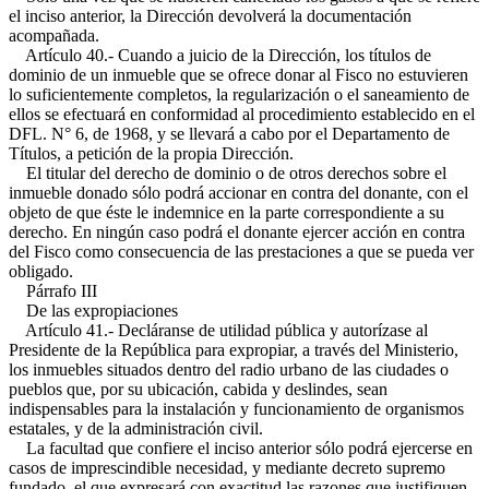
el inciso anterior, la Dirección devolverá la documentación
acompañada.
Artículo 40.- Cuando a juicio de la Dirección, los títulos de
dominio de un inmueble que se ofrece donar al Fisco no estuvieren
lo suficientemente completos, la regularización o el saneamiento de
ellos se efectuará en conformidad al procedimiento establecido en el
DFL. N° 6, de 1968, y se llevará a cabo por el Departamento de
Títulos, a petición de la propia Dirección.
El titular del derecho de dominio o de otros derechos sobre el
inmueble donado sólo podrá accionar en contra del donante, con el
objeto de que éste le indemnice en la parte correspondiente a su
derecho. En ningún caso podrá el donante ejercer acción en contra
del Fisco como consecuencia de las prestaciones a que se pueda ver
obligado.
Párrafo III
De las expropiaciones
Artículo 41.- Decláranse de utilidad pública y autorízase al
Presidente de la República para expropiar, a través del Ministerio,
los inmuebles situados dentro del radio urbano de las ciudades o
pueblos que, por su ubicación, cabida y deslindes, sean
indispensables para la instalación y funcionamiento de organismos
estatales, y de la administración civil.
La facultad que confiere el inciso anterior sólo podrá ejercerse en
casos de imprescindible necesidad, y mediante decreto supremo
fundado, el que expresará con exactitud las razones que justifiquen