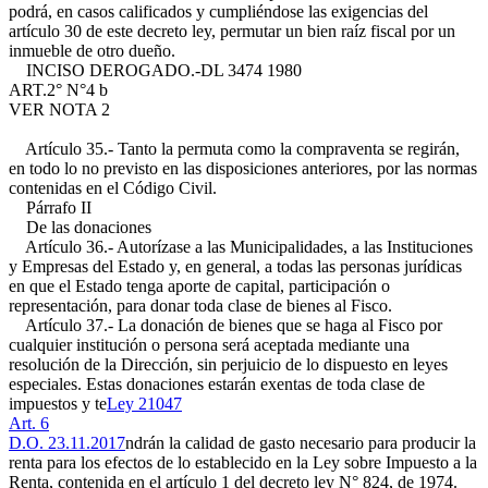
podrá, en casos calificados y cumpliéndose las exigencias del
artículo 30 de este decreto ley, permutar un bien raíz fiscal por un
inmueble de otro dueño.
INCISO DEROGADO.-
DL 3474 1980
ART.2° N°4 b
VER NOTA 2
Artículo 35.- Tanto la permuta como la compraventa se regirán,
en todo lo no previsto en las disposiciones anteriores, por las normas
contenidas en el Código Civil.
Párrafo II
De las donaciones
Artículo 36.- Autorízase a las Municipalidades, a las Instituciones
y Empresas del Estado y, en general, a todas las personas jurídicas
en que el Estado tenga aporte de capital, participación o
representación, para donar toda clase de bienes al Fisco.
Artículo 37.- La donación de bienes que se haga al Fisco por
cualquier institución o persona será aceptada mediante una
resolución de la Dirección, sin perjuicio de lo dispuesto en leyes
especiales. Estas donaciones estarán exentas de toda clase de
impuestos y te
Ley 21047
Art. 6
D.O. 23.11.2017
ndrán la calidad de gasto necesario para producir la
renta para los efectos de lo establecido en la Ley sobre Impuesto a la
Renta, contenida en el artículo 1 del decreto ley N° 824, de 1974.