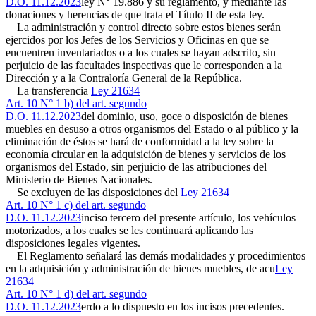
D.O. 11.12.2023
ley N° 19.886 y su reglamento, y mediante las
donaciones y herencias de que trata el Título II de esta ley.
La administración y control directo sobre estos bienes serán
ejercidos por los Jefes de los Servicios y Oficinas en que se
encuentren inventariados o a los cuales se hayan adscrito, sin
perjuicio de las facultades inspectivas que le corresponden a la
Dirección y a la Contraloría General de la República.
La transferencia
Ley 21634
Art. 10 N° 1 b) del art. segundo
D.O. 11.12.2023
del dominio, uso, goce o disposición de bienes
muebles en desuso a otros organismos del Estado o al público y la
eliminación de éstos se hará de conformidad a la ley sobre la
economía circular en la adquisición de bienes y servicios de los
organismos del Estado, sin perjuicio de las atribuciones del
Ministerio de Bienes Nacionales.
Se excluyen de las disposiciones del
Ley 21634
Art. 10 N° 1 c) del art. segundo
D.O. 11.12.2023
inciso tercero del presente artículo, los vehículos
motorizados, a los cuales se les continuará aplicando las
disposiciones legales vigentes.
El Reglamento señalará las demás modalidades y procedimientos
en la adquisición y administración de bienes muebles, de acu
Ley
21634
Art. 10 N° 1 d) del art. segundo
D.O. 11.12.2023
erdo a lo dispuesto en los incisos precedentes.