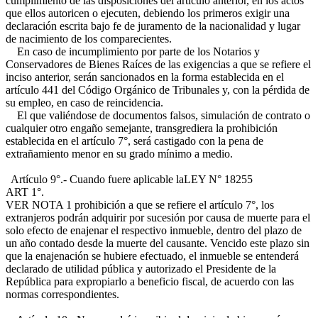
cumplimiento de las disposiciones del artículo anterior, en los actos
que ellos autoricen o ejecuten, debiendo los primeros exigir una
declaración escrita bajo fe de juramento de la nacionalidad y lugar
de nacimiento de los comparecientes.
En caso de incumplimiento por parte de los Notarios y
Conservadores de Bienes Raíces de las exigencias a que se refiere el
inciso anterior, serán sancionados en la forma establecida en el
artículo 441 del Código Orgánico de Tribunales y, con la pérdida de
su empleo, en caso de reincidencia.
El que valiéndose de documentos falsos, simulación de contrato o
cualquier otro engaño semejante, transgrediera la prohibición
establecida en el artículo 7°, será castigado con la pena de
extrañamiento menor en su grado mínimo a medio.
Artículo 9°.- Cuando fuere aplicable la
LEY N° 18255
ART 1°.
VER NOTA 1
prohibición a que se refiere el artículo 7°, los
extranjeros podrán adquirir por sucesión por causa de muerte para el
solo efecto de enajenar el respectivo inmueble, dentro del plazo de
un año contado desde la muerte del causante. Vencido este plazo sin
que la enajenación se hubiere efectuado, el inmueble se entenderá
declarado de utilidad pública y autorizado el Presidente de la
República para expropiarlo a beneficio fiscal, de acuerdo con las
normas correspondientes.