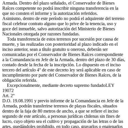
Armada. Dentro del plazo señalado, el Conservador de Bienes
Raíces competente no podrá inscribir ninguna transferencia en la
que no consten el informe y la autorización referidos.
Asimismo, dentro de este período no podrá el adquirente del terreno
fiscal celebrar contrato alguno que lo prive de la tenencia, uso y
goce del inmueble, salvo autorización del Ministerio de Bienes
Nacionales otorgada por razones fundadas.
Toda transferencia de estos terrenos por sucesión por causa de
muerte, y las realizadas con posterioridad al plazo indicado en el
inciso anterior, sean a título gratuito u oneroso, deberán ser
comunicadas por el Conservador de Bienes Raíces correspondiente
a la Comandancia en Jefe de la Armada, dentro del plazo de 30 días,
contado desde la fecha de la inscripción. Lo dispuesto en el inciso
tercero del artículo 4° de este decreto ley será aplicable en caso de
incumplimiento por parte del Conservador de Bienes Raíces, de la
obligación referida.
Excepcionalmente, mediante decreto supremo fundado
LEY
19072
Art. 2°
D.O. 19.08.1991
y previo informe de la Comandancia en Jefe de la
Armada, podrán transferirse terrenos de playas fiscales, situados
dentro de la faja de 80 metros de ancho, a que se refiere el inciso
segundo de este artículo, a personas jurídicas chilenas sin fines de
lucro, cuyo objeto sea el cultivo y propagación de las letras o de las
artes, quedándoles prohibido, en todo caso, gravarlos o enajenarlos