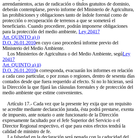
arrendamientos, actas de radicación o títulos gratuitos de dominio,
deberán contemplarse, previo informe del Ministerio de Agricultura,
las prohibiciones y obligaciones tanto de índole forestal como de
protección o recuperación de terrenos a que se someterá el
beneficiario. Cuando procediere, podrán imponerse obligaciones
para la protección del medio ambiente,
Ley 20417
Art. QUINTO a) i)
D.O. 26.01.2010
en cuyo caso procederá informe previo del
Ministerio del Medio Ambiente.
Los Ministerios de Agricultura o del Medio Ambiente, segú
Ley
20417
Art. QUINTO a) ii)
D.O. 26.01.2010
n corresponda, evacuarán los informes en relación
a cada caso particular, o por zonas o regiones, dentro de sesenta días
contados desde que fuera requerido al efecto. Si no lo hicieran, será
la Dirección la que fijará las cláusulas forestales y de protección del
medio ambiente que estime convenientes.
Artículo 17.- Cada vez que la presente ley exija que un requisito
se acredite mediante declaración jurada, ésta podrá prestarse, exenta
de impuesto, ante notario o ante funcionario de la Dirección
expresamente facultado por el Jefe Superior del Servicio o el
Director Regional respectivo, el que para estos efectos tendrá la
calidad de ministro de fe.
La falsedad en la declaración será penada con la caducidad del