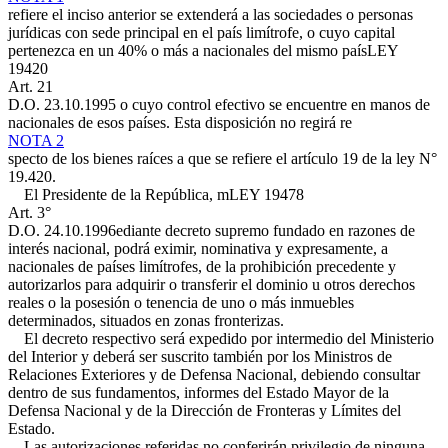
refiere el inciso anterior se extenderá a las sociedades o personas
jurídicas con sede principal en el país limítrofe, o cuyo capital
pertenezca en un 40% o más a nacionales del mismo país
LEY
19420
Art. 21
D.O. 23.10.1995
o cuyo control efectivo se encuentre en manos de
nacionales de esos países. Esta disposición no regirá re
NOTA 2
specto de los bienes raíces a que se refiere el artículo 19 de la ley N°
19.420.
El Presidente de la República, m
LEY 19478
Art. 3°
D.O. 24.10.1996
ediante decreto supremo fundado en razones de
interés nacional, podrá eximir, nominativa y expresamente, a
nacionales de países limítrofes, de la prohibición precedente y
autorizarlos para adquirir o transferir el dominio u otros derechos
reales o la posesión o tenencia de uno o más inmuebles
determinados, situados en zonas fronterizas.
El decreto respectivo será expedido por intermedio del Ministerio
del Interior y deberá ser suscrito también por los Ministros de
Relaciones Exteriores y de Defensa Nacional, debiendo consultar
dentro de sus fundamentos, informes del Estado Mayor de la
Defensa Nacional y de la Dirección de Fronteras y Límites del
Estado.
Las autorizaciones referidas no conferirán privilegio de ninguna