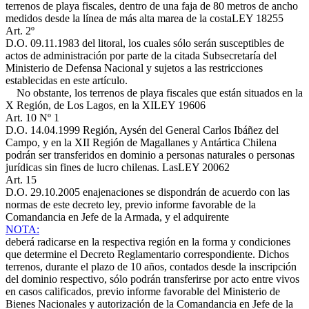
terrenos de playa fiscales, dentro de una faja de 80 metros de ancho
medidos desde la línea de más alta marea de la costa
LEY 18255
Art. 2º
D.O. 09.11.1983
del litoral, los cuales sólo serán susceptibles de
actos de administración por parte de la citada Subsecretaría del
Ministerio de Defensa Nacional y sujetos a las restricciones
establecidas en este artículo.
No obstante, los terrenos de playa fiscales que están situados en la
X Región, de Los Lagos, en la XI
LEY 19606
Art. 10 Nº 1
D.O. 14.04.1999
Región, Aysén del General Carlos Ibáñez del
Campo, y en la XII Región de Magallanes y Antártica Chilena
podrán ser transferidos en dominio a personas naturales o personas
jurídicas sin fines de lucro chilenas. Las
LEY 20062
Art. 15
D.O. 29.10.2005
enajenaciones se dispondrán de acuerdo con las
normas de este decreto ley, previo informe favorable de la
Comandancia en Jefe de la Armada, y el adquirente
NOTA:
deberá radicarse en la respectiva región en la forma y condiciones
que determine el Decreto Reglamentario correspondiente. Dichos
terrenos, durante el plazo de 10 años, contados desde la inscripción
del dominio respectivo, sólo podrán transferirse por acto entre vivos
en casos calificados, previo informe favorable del Ministerio de
Bienes Nacionales y autorización de la Comandancia en Jefe de la