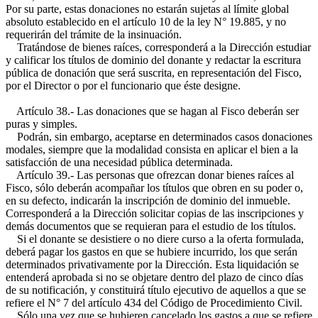
Por su parte, estas donaciones no estarán sujetas al límite global
absoluto establecido en el artículo 10 de la ley N° 19.885, y no
requerirán del trámite de la insinuación.
Tratándose de bienes raíces, corresponderá a la Dirección estudiar
y calificar los títulos de dominio del donante y redactar la escritura
pública de donación que será suscrita, en representación del Fisco,
por el Director o por el funcionario que éste designe.
Artículo 38.- Las donaciones que se hagan al Fisco deberán ser
puras y simples.
Podrán, sin embargo, aceptarse en determinados casos donaciones
modales, siempre que la modalidad consista en aplicar el bien a la
satisfacción de una necesidad pública determinada.
Artículo 39.- Las personas que ofrezcan donar bienes raíces al
Fisco, sólo deberán acompañar los títulos que obren en su poder o,
en su defecto, indicarán la inscripción de dominio del inmueble.
Corresponderá a la Dirección solicitar copias de las inscripciones y
demás documentos que se requieran para el estudio de los títulos.
Si el donante se desistiere o no diere curso a la oferta formulada,
deberá pagar los gastos en que se hubiere incurrido, los que serán
determinados privativamente por la Dirección. Esta liquidación se
entenderá aprobada si no se objetare dentro del plazo de cinco días
de su notificación, y constituirá título ejecutivo de aquellos a que se
refiere el N° 7 del artículo 434 del Código de Procedimiento Civil.
Sólo una vez que se hubieren cancelado los gastos a que se refiere