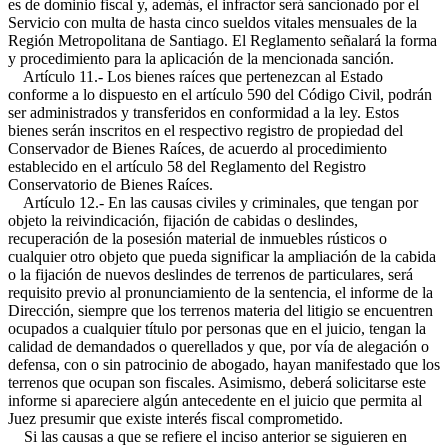
es de dominio fiscal y, además, el infractor será sancionado por el
Servicio con multa de hasta cinco sueldos vitales mensuales de la
Región Metropolitana de Santiago. El Reglamento señalará la forma
y procedimiento para la aplicación de la mencionada sanción.
Artículo 11.- Los bienes raíces que pertenezcan al Estado
conforme a lo dispuesto en el artículo 590 del Código Civil, podrán
ser administrados y transferidos en conformidad a la ley. Estos
bienes serán inscritos en el respectivo registro de propiedad del
Conservador de Bienes Raíces, de acuerdo al procedimiento
establecido en el artículo 58 del Reglamento del Registro
Conservatorio de Bienes Raíces.
Artículo 12.- En las causas civiles y criminales, que tengan por
objeto la reivindicación, fijación de cabidas o deslindes,
recuperación de la posesión material de inmuebles rústicos o
cualquier otro objeto que pueda significar la ampliación de la cabida
o la fijación de nuevos deslindes de terrenos de particulares, será
requisito previo al pronunciamiento de la sentencia, el informe de la
Dirección, siempre que los terrenos materia del litigio se encuentren
ocupados a cualquier título por personas que en el juicio, tengan la
calidad de demandados o querellados y que, por vía de alegación o
defensa, con o sin patrocinio de abogado, hayan manifestado que los
terrenos que ocupan son fiscales. Asimismo, deberá solicitarse este
informe si apareciere algún antecedente en el juicio que permita al
Juez presumir que existe interés fiscal comprometido.
Si las causas a que se refiere el inciso anterior se siguieren en