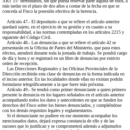
ART 15°
hereditarios, sin que pueda reservar parte alguna de ellos, a
más tardar en el plazo de dos años a contar de la fecha en que se
conceda al Fisco la posesión efectiva de la herencia.
Artículo 47.- El depositario a que se refiere el artículo anterior
quedará sujeto, en el ejercicio de su gestión y en cuanto a su
responsabilidad, a las normas contempladas en los artículos 2215 y
siguiente del Código Civil.
Artículo 48.- Las denuncias a que se refiere el artículo 42 se
presentarán en la Oficina de Partes del Ministerio, que para estos
efectos, atenderá durante toda la jornada de trabajo. Se pondrá cargo
de día y hora y se registrará en un libro de denuncias por estricto
orden de recepción.
Las Direcciones Regionales y las Oficinas Provinciales de la
Dirección recibirán esta clase de denuncias en la forma indicada en
el inciso anterior. En las localidades donde ellas no existan podrán
formularse telegráficamente a la que fuere más próxima.
Artículo 49.- Se tendrá como primer denunciante a quien primero
presente la denuncia en los lugares señalados en el artículo anterior
acompañando todos los datos y antecedentes en que se funden los
derechos del Fisco sobre los bienes denunciados, y cumpliéndose
con los demás requisitos legales y reglamentarios.
Si el denunciante no pudiere en ese momento acompañar los
mencionados datos, dejará expresa constancia de ello y de las
razones que lo justifican y se comprometerá además a adjuntarlos