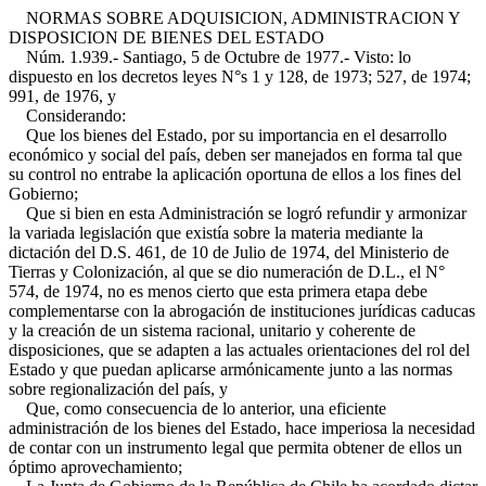
NORMAS SOBRE ADQUISICION, ADMINISTRACION Y
DISPOSICION DE BIENES DEL ESTADO
Núm. 1.939.- Santiago, 5 de Octubre de 1977.- Visto: lo
dispuesto en los decretos leyes N°s 1 y 128, de 1973; 527, de 1974;
991, de 1976, y
Considerando:
Que los bienes del Estado, por su importancia en el desarrollo
económico y social del país, deben ser manejados en forma tal que
su control no entrabe la aplicación oportuna de ellos a los fines del
Gobierno;
Que si bien en esta Administración se logró refundir y armonizar
la variada legislación que existía sobre la materia mediante la
dictación del D.S. 461, de 10 de Julio de 1974, del Ministerio de
Tierras y Colonización, al que se dio numeración de D.L., el N°
574, de 1974, no es menos cierto que esta primera etapa debe
complementarse con la abrogación de instituciones jurídicas caducas
y la creación de un sistema racional, unitario y coherente de
disposiciones, que se adapten a las actuales orientaciones del rol del
Estado y que puedan aplicarse armónicamente junto a las normas
sobre regionalización del país, y
Que, como consecuencia de lo anterior, una eficiente
administración de los bienes del Estado, hace imperiosa la necesidad
de contar con un instrumento legal que permita obtener de ellos un
óptimo aprovechamiento;