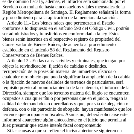
es de dominio fiscal y, además, el infractor será sancionado por el
Servicio con multa de hasta cinco sueldos vitales mensuales de la
Región Metropolitana de Santiago. El Reglamento señalará la forma
y procedimiento para la aplicación de la mencionada sanción.
Artículo 11.- Los bienes raíces que pertenezcan al Estado
conforme a lo dispuesto en el artículo 590 del Código Civil, podrán
ser administrados y transferidos en conformidad a la ley. Estos
bienes serán inscritos en el respectivo registro de propiedad del
Conservador de Bienes Raíces, de acuerdo al procedimiento
establecido en el artículo 58 del Reglamento del Registro
Conservatorio de Bienes Raíces.
Artículo 12.- En las causas civiles y criminales, que tengan por
objeto la reivindicación, fijación de cabidas o deslindes,
recuperación de la posesión material de inmuebles rústicos o
cualquier otro objeto que pueda significar la ampliación de la cabida
o la fijación de nuevos deslindes de terrenos de particulares, será
requisito previo al pronunciamiento de la sentencia, el informe de la
Dirección, siempre que los terrenos materia del litigio se encuentren
ocupados a cualquier título por personas que en el juicio, tengan la
calidad de demandados o querellados y que, por vía de alegación o
defensa, con o sin patrocinio de abogado, hayan manifestado que los
terrenos que ocupan son fiscales. Asimismo, deberá solicitarse este
informe si apareciere algún antecedente en el juicio que permita al
Juez presumir que existe interés fiscal comprometido.
Si las causas a que se refiere el inciso anterior se siguieren en