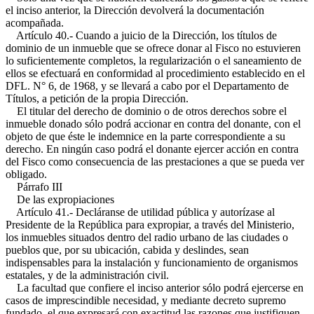
el inciso anterior, la Dirección devolverá la documentación
acompañada.
Artículo 40.- Cuando a juicio de la Dirección, los títulos de
dominio de un inmueble que se ofrece donar al Fisco no estuvieren
lo suficientemente completos, la regularización o el saneamiento de
ellos se efectuará en conformidad al procedimiento establecido en el
DFL. N° 6, de 1968, y se llevará a cabo por el Departamento de
Títulos, a petición de la propia Dirección.
El titular del derecho de dominio o de otros derechos sobre el
inmueble donado sólo podrá accionar en contra del donante, con el
objeto de que éste le indemnice en la parte correspondiente a su
derecho. En ningún caso podrá el donante ejercer acción en contra
del Fisco como consecuencia de las prestaciones a que se pueda ver
obligado.
Párrafo III
De las expropiaciones
Artículo 41.- Decláranse de utilidad pública y autorízase al
Presidente de la República para expropiar, a través del Ministerio,
los inmuebles situados dentro del radio urbano de las ciudades o
pueblos que, por su ubicación, cabida y deslindes, sean
indispensables para la instalación y funcionamiento de organismos
estatales, y de la administración civil.
La facultad que confiere el inciso anterior sólo podrá ejercerse en
casos de imprescindible necesidad, y mediante decreto supremo
fundado, el que expresará con exactitud las razones que justifiquen