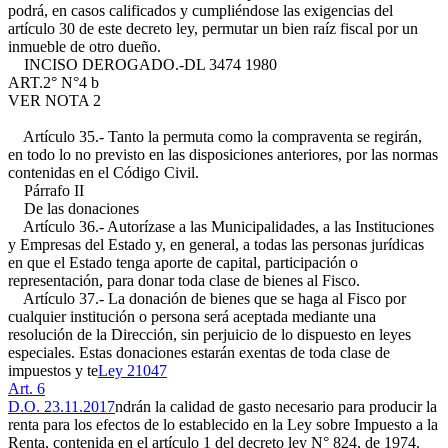
podrá, en casos calificados y cumpliéndose las exigencias del
artículo 30 de este decreto ley, permutar un bien raíz fiscal por un
inmueble de otro dueño.
INCISO DEROGADO.-
DL 3474 1980
ART.2° N°4 b
VER NOTA 2
Artículo 35.- Tanto la permuta como la compraventa se regirán,
en todo lo no previsto en las disposiciones anteriores, por las normas
contenidas en el Código Civil.
Párrafo II
De las donaciones
Artículo 36.- Autorízase a las Municipalidades, a las Instituciones
y Empresas del Estado y, en general, a todas las personas jurídicas
en que el Estado tenga aporte de capital, participación o
representación, para donar toda clase de bienes al Fisco.
Artículo 37.- La donación de bienes que se haga al Fisco por
cualquier institución o persona será aceptada mediante una
resolución de la Dirección, sin perjuicio de lo dispuesto en leyes
especiales. Estas donaciones estarán exentas de toda clase de
impuestos y te
Ley 21047
Art. 6
D.O. 23.11.2017
ndrán la calidad de gasto necesario para producir la
renta para los efectos de lo establecido en la Ley sobre Impuesto a la
Renta, contenida en el artículo 1 del decreto ley N° 824, de 1974.