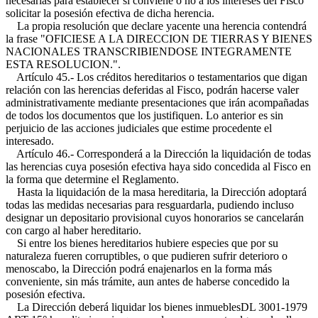
necesarias para establecer si conviene o no a los intereses del Fisco
solicitar la posesión efectiva de dicha herencia.
La propia resolución que declare yacente una herencia contendrá
la frase "OFICIESE A LA DIRECCION DE TIERRAS Y BIENES
NACIONALES TRANSCRIBIENDOSE INTEGRAMENTE
ESTA RESOLUCION.".
Artículo 45.- Los créditos hereditarios o testamentarios que digan
relación con las herencias deferidas al Fisco, podrán hacerse valer
administrativamente mediante presentaciones que irán acompañadas
de todos los documentos que los justifiquen. Lo anterior es sin
perjuicio de las acciones judiciales que estime procedente el
interesado.
Artículo 46.- Corresponderá a la Dirección la liquidación de todas
las herencias cuya posesión efectiva haya sido concedida al Fisco en
la forma que determine el Reglamento.
Hasta la liquidación de la masa hereditaria, la Dirección adoptará
todas las medidas necesarias para resguardarla, pudiendo incluso
designar un depositario provisional cuyos honorarios se cancelarán
con cargo al haber hereditario.
Si entre los bienes hereditarios hubiere especies que por su
naturaleza fueren corruptibles, o que pudieren sufrir deterioro o
menoscabo, la Dirección podrá enajenarlos en la forma más
conveniente, sin más trámite, aun antes de haberse concedido la
posesión efectiva.
La Dirección deberá liquidar los bienes inmuebles
DL 3001-1979