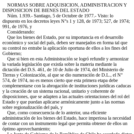
NORMAS SOBRE ADQUISICION, ADMINISTRACION Y
DISPOSICION DE BIENES DEL ESTADO
Núm. 1.939.- Santiago, 5 de Octubre de 1977.- Visto: lo
dispuesto en los decretos leyes N°s 1 y 128, de 1973; 527, de 1974;
991, de 1976, y
Considerando:
Que los bienes del Estado, por su importancia en el desarrollo
económico y social del país, deben ser manejados en forma tal que
su control no entrabe la aplicación oportuna de ellos a los fines del
Gobierno;
Que si bien en esta Administración se logró refundir y armonizar
la variada legislación que existía sobre la materia mediante la
dictación del D.S. 461, de 10 de Julio de 1974, del Ministerio de
Tierras y Colonización, al que se dio numeración de D.L., el N°
574, de 1974, no es menos cierto que esta primera etapa debe
complementarse con la abrogación de instituciones jurídicas caducas
y la creación de un sistema racional, unitario y coherente de
disposiciones, que se adapten a las actuales orientaciones del rol del
Estado y que puedan aplicarse armónicamente junto a las normas
sobre regionalización del país, y
Que, como consecuencia de lo anterior, una eficiente
administración de los bienes del Estado, hace imperiosa la necesidad
de contar con un instrumento legal que permita obtener de ellos un
óptimo aprovechamiento;