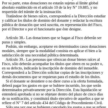
Por su parte, estas donaciones no estarán sujetas al límite global
absoluto establecido en el artículo 10 de la ley N° 19.885, y no
requerirán del trámite de la insinuación.
Tratándose de bienes raíces, corresponderá a la Dirección estudiar
y calificar los títulos de dominio del donante y redactar la escritura
pública de donación que será suscrita, en representación del Fisco,
por el Director o por el funcionario que éste designe.
Artículo 38.- Las donaciones que se hagan al Fisco deberán ser
puras y simples.
Podrán, sin embargo, aceptarse en determinados casos donaciones
modales, siempre que la modalidad consista en aplicar el bien a la
satisfacción de una necesidad pública determinada.
Artículo 39.- Las personas que ofrezcan donar bienes raíces al
Fisco, sólo deberán acompañar los títulos que obren en su poder o,
en su defecto, indicarán la inscripción de dominio del inmueble.
Corresponderá a la Dirección solicitar copias de las inscripciones y
demás documentos que se requieran para el estudio de los títulos.
Si el donante se desistiere o no diere curso a la oferta formulada,
deberá pagar los gastos en que se hubiere incurrido, los que serán
determinados privativamente por la Dirección. Esta liquidación se
entenderá aprobada si no se objetare dentro del plazo de cinco días
de su notificación, y constituirá título ejecutivo de aquellos a que se
refiere el N° 7 del artículo 434 del Código de Procedimiento Civil.
Sólo una vez que se hubieren cancelado los gastos a que se refiere