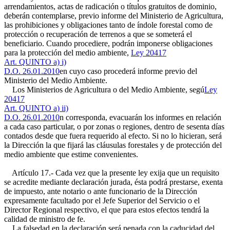
arrendamientos, actas de radicación o títulos gratuitos de dominio,
deberán contemplarse, previo informe del Ministerio de Agricultura,
las prohibiciones y obligaciones tanto de índole forestal como de
protección o recuperación de terrenos a que se someterá el
beneficiario. Cuando procediere, podrán imponerse obligaciones
para la protección del medio ambiente,
Ley 20417
Art. QUINTO a) i)
D.O. 26.01.2010
en cuyo caso procederá informe previo del
Ministerio del Medio Ambiente.
Los Ministerios de Agricultura o del Medio Ambiente, segú
Ley
20417
Art. QUINTO a) ii)
D.O. 26.01.2010
n corresponda, evacuarán los informes en relación
a cada caso particular, o por zonas o regiones, dentro de sesenta días
contados desde que fuera requerido al efecto. Si no lo hicieran, será
la Dirección la que fijará las cláusulas forestales y de protección del
medio ambiente que estime convenientes.
Artículo 17.- Cada vez que la presente ley exija que un requisito
se acredite mediante declaración jurada, ésta podrá prestarse, exenta
de impuesto, ante notario o ante funcionario de la Dirección
expresamente facultado por el Jefe Superior del Servicio o el
Director Regional respectivo, el que para estos efectos tendrá la
calidad de ministro de fe.
La falsedad en la declaración será penada con la caducidad del