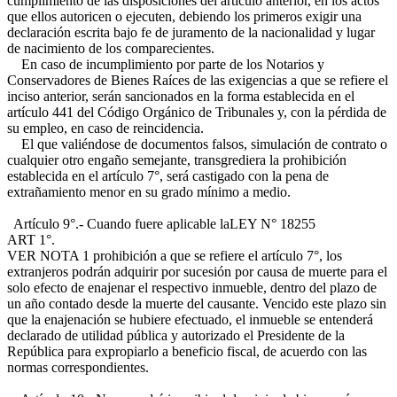
cumplimiento de las disposiciones del artículo anterior, en los actos
que ellos autoricen o ejecuten, debiendo los primeros exigir una
declaración escrita bajo fe de juramento de la nacionalidad y lugar
de nacimiento de los comparecientes.
En caso de incumplimiento por parte de los Notarios y
Conservadores de Bienes Raíces de las exigencias a que se refiere el
inciso anterior, serán sancionados en la forma establecida en el
artículo 441 del Código Orgánico de Tribunales y, con la pérdida de
su empleo, en caso de reincidencia.
El que valiéndose de documentos falsos, simulación de contrato o
cualquier otro engaño semejante, transgrediera la prohibición
establecida en el artículo 7°, será castigado con la pena de
extrañamiento menor en su grado mínimo a medio.
Artículo 9°.- Cuando fuere aplicable la
LEY N° 18255
ART 1°.
VER NOTA 1
prohibición a que se refiere el artículo 7°, los
extranjeros podrán adquirir por sucesión por causa de muerte para el
solo efecto de enajenar el respectivo inmueble, dentro del plazo de
un año contado desde la muerte del causante. Vencido este plazo sin
que la enajenación se hubiere efectuado, el inmueble se entenderá
declarado de utilidad pública y autorizado el Presidente de la
República para expropiarlo a beneficio fiscal, de acuerdo con las
normas correspondientes.