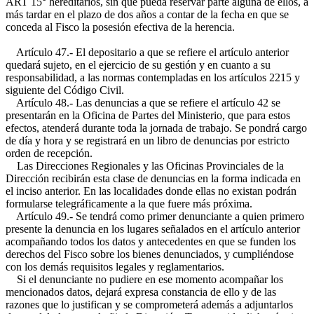
ART 15°
hereditarios, sin que pueda reservar parte alguna de ellos, a
más tardar en el plazo de dos años a contar de la fecha en que se
conceda al Fisco la posesión efectiva de la herencia.
Artículo 47.- El depositario a que se refiere el artículo anterior
quedará sujeto, en el ejercicio de su gestión y en cuanto a su
responsabilidad, a las normas contempladas en los artículos 2215 y
siguiente del Código Civil.
Artículo 48.- Las denuncias a que se refiere el artículo 42 se
presentarán en la Oficina de Partes del Ministerio, que para estos
efectos, atenderá durante toda la jornada de trabajo. Se pondrá cargo
de día y hora y se registrará en un libro de denuncias por estricto
orden de recepción.
Las Direcciones Regionales y las Oficinas Provinciales de la
Dirección recibirán esta clase de denuncias en la forma indicada en
el inciso anterior. En las localidades donde ellas no existan podrán
formularse telegráficamente a la que fuere más próxima.
Artículo 49.- Se tendrá como primer denunciante a quien primero
presente la denuncia en los lugares señalados en el artículo anterior
acompañando todos los datos y antecedentes en que se funden los
derechos del Fisco sobre los bienes denunciados, y cumpliéndose
con los demás requisitos legales y reglamentarios.
Si el denunciante no pudiere en ese momento acompañar los
mencionados datos, dejará expresa constancia de ello y de las
razones que lo justifican y se comprometerá además a adjuntarlos