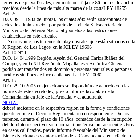
terrenos de playa fiscales, dentro de una faja de 80 metros de ancho
medidos desde la línea de más alta marea de la costa
LEY 18255
Art. 2º
D.O. 09.11.1983
del litoral, los cuales sólo serán susceptibles de
actos de administración por parte de la citada Subsecretaría del
Ministerio de Defensa Nacional y sujetos a las restricciones
establecidas en este artículo.
No obstante, los terrenos de playa fiscales que están situados en la
X Región, de Los Lagos, en la XI
LEY 19606
Art. 10 Nº 1
D.O. 14.04.1999
Región, Aysén del General Carlos Ibáñez del
Campo, y en la XII Región de Magallanes y Antártica Chilena
podrán ser transferidos en dominio a personas naturales o personas
jurídicas sin fines de lucro chilenas. Las
LEY 20062
Art. 15
D.O. 29.10.2005
enajenaciones se dispondrán de acuerdo con las
normas de este decreto ley, previo informe favorable de la
Comandancia en Jefe de la Armada, y el adquirente
NOTA:
deberá radicarse en la respectiva región en la forma y condiciones
que determine el Decreto Reglamentario correspondiente. Dichos
terrenos, durante el plazo de 10 años, contados desde la inscripción
del dominio respectivo, sólo podrán transferirse por acto entre vivos
en casos calificados, previo informe favorable del Ministerio de
Bienes Nacionales y autorización de la Comandancia en Jefe de la