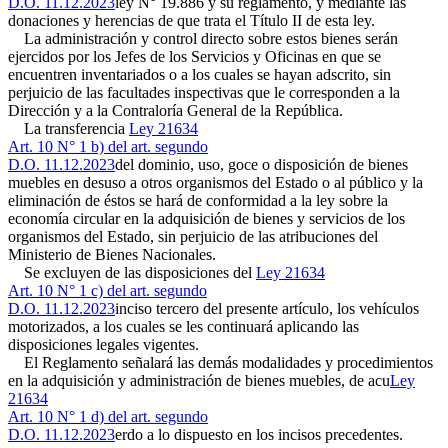
D.O. 11.12.2023
ley N° 19.886 y su reglamento, y mediante las
donaciones y herencias de que trata el Título II de esta ley.
La administración y control directo sobre estos bienes serán
ejercidos por los Jefes de los Servicios y Oficinas en que se
encuentren inventariados o a los cuales se hayan adscrito, sin
perjuicio de las facultades inspectivas que le corresponden a la
Dirección y a la Contraloría General de la República.
La transferencia
Ley 21634
Art. 10 N° 1 b) del art. segundo
D.O. 11.12.2023
del dominio, uso, goce o disposición de bienes
muebles en desuso a otros organismos del Estado o al público y la
eliminación de éstos se hará de conformidad a la ley sobre la
economía circular en la adquisición de bienes y servicios de los
organismos del Estado, sin perjuicio de las atribuciones del
Ministerio de Bienes Nacionales.
Se excluyen de las disposiciones del
Ley 21634
Art. 10 N° 1 c) del art. segundo
D.O. 11.12.2023
inciso tercero del presente artículo, los vehículos
motorizados, a los cuales se les continuará aplicando las
disposiciones legales vigentes.
El Reglamento señalará las demás modalidades y procedimientos
en la adquisición y administración de bienes muebles, de acu
Ley
21634
Art. 10 N° 1 d) del art. segundo
D.O. 11.12.2023
erdo a lo dispuesto en los incisos precedentes.