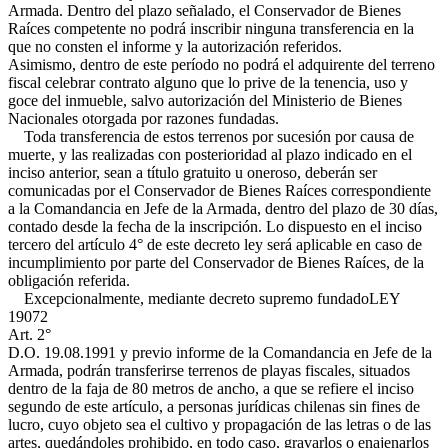
Armada. Dentro del plazo señalado, el Conservador de Bienes
Raíces competente no podrá inscribir ninguna transferencia en la
que no consten el informe y la autorización referidos.
Asimismo, dentro de este período no podrá el adquirente del terreno
fiscal celebrar contrato alguno que lo prive de la tenencia, uso y
goce del inmueble, salvo autorización del Ministerio de Bienes
Nacionales otorgada por razones fundadas.
Toda transferencia de estos terrenos por sucesión por causa de
muerte, y las realizadas con posterioridad al plazo indicado en el
inciso anterior, sean a título gratuito u oneroso, deberán ser
comunicadas por el Conservador de Bienes Raíces correspondiente
a la Comandancia en Jefe de la Armada, dentro del plazo de 30 días,
contado desde la fecha de la inscripción. Lo dispuesto en el inciso
tercero del artículo 4° de este decreto ley será aplicable en caso de
incumplimiento por parte del Conservador de Bienes Raíces, de la
obligación referida.
Excepcionalmente, mediante decreto supremo fundado
LEY
19072
Art. 2°
D.O. 19.08.1991
y previo informe de la Comandancia en Jefe de la
Armada, podrán transferirse terrenos de playas fiscales, situados
dentro de la faja de 80 metros de ancho, a que se refiere el inciso
segundo de este artículo, a personas jurídicas chilenas sin fines de
lucro, cuyo objeto sea el cultivo y propagación de las letras o de las
artes, quedándoles prohibido, en todo caso, gravarlos o enajenarlos