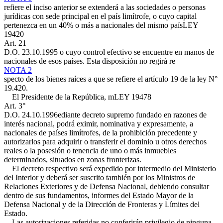
refiere el inciso anterior se extenderá a las sociedades o personas
jurídicas con sede principal en el país limítrofe, o cuyo capital
pertenezca en un 40% o más a nacionales del mismo país
LEY
19420
Art. 21
D.O. 23.10.1995
o cuyo control efectivo se encuentre en manos de
nacionales de esos países. Esta disposición no regirá re
NOTA 2
specto de los bienes raíces a que se refiere el artículo 19 de la ley N°
19.420.
El Presidente de la República, m
LEY 19478
Art. 3°
D.O. 24.10.1996
ediante decreto supremo fundado en razones de
interés nacional, podrá eximir, nominativa y expresamente, a
nacionales de países limítrofes, de la prohibición precedente y
autorizarlos para adquirir o transferir el dominio u otros derechos
reales o la posesión o tenencia de uno o más inmuebles
determinados, situados en zonas fronterizas.
El decreto respectivo será expedido por intermedio del Ministerio
del Interior y deberá ser suscrito también por los Ministros de
Relaciones Exteriores y de Defensa Nacional, debiendo consultar
dentro de sus fundamentos, informes del Estado Mayor de la
Defensa Nacional y de la Dirección de Fronteras y Límites del
Estado.
Las autorizaciones referidas no conferirán privilegio de ninguna