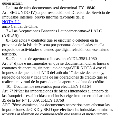
quien actúan.
La lista de tales documentos será determina
LEY 18840
Art. SEGUNDO IV)
da por resolución del Director del Servicio de
Impuestos Internos, previo informe favorable del B
NOTA 7.2:
anco Central de Chile.
7.- Las Aceptaciones Bancarias Latinoamericanas-ALALC
(ABLAS).
8.- Los actos y contratos que se ejecuten o celebren en la
provincia de la Isla de Pascua por personas domiciliadas en ella
respecto de actividades o bienes que digan relación con ese mismo
territorio.
9.- Contratos de apertura o líneas de créd
DL.3581-1980
Art. 3° d)
itos e instrumentos en que se documenten dichas líneas o
contratos de apertura, sin perjuicio de pagaVER NOTA 4.-rse el
impuesto de que trata el N° 3 del artículo 1° de este decreto ley,
respecto de todas y cada una de las operaciones de crédito que se
realicen en virtud de lo pactado en la apertura o línea de crédito.
10.- Documentos necesarios para efectu
LEY 18.164
Art. 7° N°2
ar las importaciones de bienes internados al amparo de
las franquicias establecidas en el inciso vigésimo tercero del artículo
35 de la ley N° 13.039, co
LEY 18768
ART. 78
mo asimismo, los documentos necesarios para efectuar las
importaciones de CKD y SKD que efectúen las industrias terminales
acogidas al régimen de compensación que regula el inciso tercero