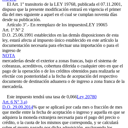
El Art. 1° transitorio de la LEY 19768, publicada el 07.11.2001,
dispuso que la presente modificación entrará en vigencia el primer
día del mes siguiente a aquel en el cual se cumplan noventa días
desde su publicación.
Artículo 3°.- En reemplazo de los impuestos
LEY 19065
Art. 1º Nº 2
D.O. 25.06.1991
establecidos en las demás disposiciones de esta
ley, estará afecta al impuesto único establecido en este artículo la
documentación necesaria para efectuar una importación o para el
ingreso de
NOTA
mercaderías desde el exterior a zonas francas, bajo el sistema de
cobranzas, acreditivos, cobertura diferida o cualquier otro en que el
pago de la operación o de los créditos obtenidos para realizarla se
efectúe con posterioridad a la fecha de aceptación del respectivo
documento de destinación aduanera o de ingreso a zona franca de la
mercadería.
Este impuesto tendrá una tasa de 0,066
Ley 20780
Art. 6 N° 3 a)
D.O. 29.09.2014
% que se aplicará por cada mes o fracción de mes
que medie entre la fecha de aceptación o ingreso y aquella en que se
adquiera la moneda extranjera necesaria para el pago del precio o
crédito, o la cuota de los mismos que corresponda, y se calculará
sobre el monto pagado por dicha adquisición, excluyendo los