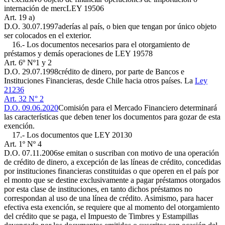
internación de merc
LEY 19506
Art. 19 a)
D.O. 30.07.1997
aderías al país, o bien que tengan por único objeto
ser colocados en el exterior.
16.- Los documentos necesarios para el otorgamiento de
préstamos y demás operaciones de
LEY 19578
Art. 6º Nº1 y 2
D.O. 29.07.1998
crédito de dinero, por parte de Bancos e
Instituciones Financieras, desde Chile hacia otros países. La
Ley
21236
Art. 32 N° 2
D.O. 09.06.2020
Comisión para el Mercado Financiero determinará
las características que deben tener los documentos para gozar de esta
exención.
17.- Los documentos que
LEY 20130
Art. 1º Nº 4
D.O. 07.11.2006
se emitan o suscriban con motivo de una operación
de crédito de dinero, a excepción de las líneas de crédito, concedidas
por instituciones financieras constituidas o que operen en el país por
el monto que se destine exclusivamente a pagar préstamos otorgados
por esta clase de instituciones, en tanto dichos préstamos no
correspondan al uso de una línea de crédito. Asimismo, para hacer
efectiva esta exención, se requiere que al momento del otorgamiento
del crédito que se paga, el Impuesto de Timbres y Estampillas