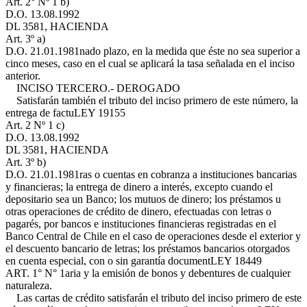
Art. 2° Nº 1 b)
D.O. 13.08.1992
DL 3581, HACIENDA
Art. 3º a)
D.O. 21.01.1981
nado plazo, en la medida que éste no sea superior a
cinco meses, caso en el cual se aplicará la tasa señalada en el inciso
anterior.
INCISO TERCERO.- DEROGADO
Satisfarán también el tributo del inciso primero de este número, la
entrega de factu
LEY 19155
Art. 2 Nº 1 c)
D.O. 13.08.1992
DL 3581, HACIENDA
Art. 3º b)
D.O. 21.01.1981
ras o cuentas en cobranza a instituciones bancarias
y financieras; la entrega de dinero a interés, excepto cuando el
depositario sea un Banco; los mutuos de dinero; los préstamos u
otras operaciones de crédito de dinero, efectuadas con letras o
pagarés, por bancos e instituciones financieras registradas en el
Banco Central de Chile en el caso de operaciones desde el exterior y
el descuento bancario de letras; los préstamos bancarios otorgados
en cuenta especial, con o sin garantía document
LEY 18449
ART. 1° N° 1
aria y la emisión de bonos y debentures de cualquier
naturaleza.
Las cartas de crédito satisfarán el tributo del inciso primero de este