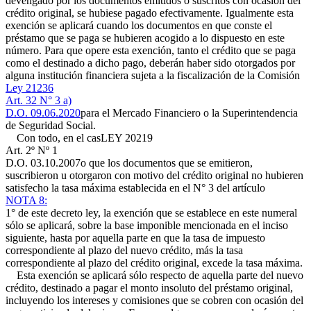
devengado por los documentos emitidos o suscritos con ocasión del
crédito original, se hubiese pagado efectivamente. Igualmente esta
exención se aplicará cuando los documentos en que conste el
préstamo que se paga se hubieren acogido a lo dispuesto en este
número. Para que opere esta exención, tanto el crédito que se paga
como el destinado a dicho pago, deberán haber sido otorgados por
alguna institución financiera sujeta a la fiscalización de la Comisión
Ley 21236
Art. 32 N° 3 a)
D.O. 09.06.2020
para el Mercado Financiero o la Superintendencia
de Seguridad Social.
Con todo, en el cas
LEY 20219
Art. 2º Nº 1
D.O. 03.10.2007
o que los documentos que se emitieron,
suscribieron u otorgaron con motivo del crédito original no hubieren
satisfecho la tasa máxima establecida en el N° 3 del artículo
NOTA 8:
1° de este decreto ley, la exención que se establece en este numeral
sólo se aplicará, sobre la base imponible mencionada en el inciso
siguiente, hasta por aquella parte en que la tasa de impuesto
correspondiente al plazo del nuevo crédito, más la tasa
correspondiente al plazo del crédito original, excede la tasa máxima.
Esta exención se aplicará sólo respecto de aquella parte del nuevo
crédito, destinado a pagar el monto insoluto del préstamo original,
incluyendo los intereses y comisiones que se cobren con ocasión del