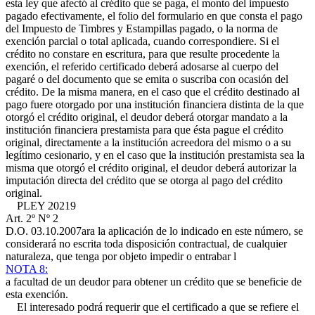
esta ley que afectó al crédito que se paga, el monto del impuesto
pagado efectivamente, el folio del formulario en que consta el pago
del Impuesto de Timbres y Estampillas pagado, o la norma de
exención parcial o total aplicada, cuando correspondiere. Si el
crédito no constare en escritura, para que resulte procedente la
exención, el referido certificado deberá adosarse al cuerpo del
pagaré o del documento que se emita o suscriba con ocasión del
crédito. De la misma manera, en el caso que el crédito destinado al
pago fuere otorgado por una institución financiera distinta de la que
otorgó el crédito original, el deudor deberá otorgar mandato a la
institución financiera prestamista para que ésta pague el crédito
original, directamente a la institución acreedora del mismo o a su
legítimo cesionario, y en el caso que la institución prestamista sea la
misma que otorgó el crédito original, el deudor deberá autorizar la
imputación directa del crédito que se otorga al pago del crédito
original.
P
LEY 20219
Art. 2º Nº 2
D.O. 03.10.2007
ara la aplicación de lo indicado en este número, se
considerará no escrita toda disposición contractual, de cualquier
naturaleza, que tenga por objeto impedir o entrabar l
NOTA 8:
a facultad de un deudor para obtener un crédito que se beneficie de
esta exención.
El interesado podrá requerir que el certificado a que se refiere el