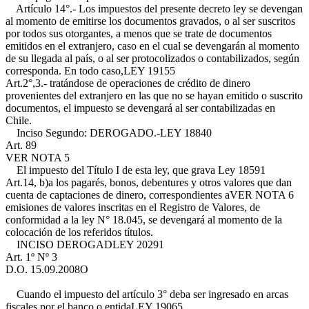
Artículo 14°.- Los impuestos del presente decreto ley se devengan
al momento de emitirse los documentos gravados, o al ser suscritos
por todos sus otorgantes, a menos que se trate de documentos
emitidos en el extranjero, caso en el cual se devengarán al momento
de su llegada al país, o al ser protocolizados o contabilizados, según
corresponda. En todo caso,
LEY 19155
Art.2°,3.-
tratándose de operaciones de crédito de dinero
provenientes del extranjero en las que no se hayan emitido o suscrito
documentos, el impuesto se devengará al ser contabilizadas en
Chile.
Inciso Segundo: DEROGADO.-
LEY 18840
Art. 89
VER NOTA 5
El impuesto del Título I de esta ley, que grava
Ley 18591
Art.14, b)
a los pagarés, bonos, debentures y otros valores que dan
cuenta de captaciones de dinero, correspondientes aVER NOTA 6
emisiones de valores inscritas en el Registro de Valores, de
conformidad a la ley N° 18.045, se devengará al momento de la
colocación de los referidos títulos.
INCISO DEROGAD
LEY 20291
Art. 1º Nº 3
D.O. 15.09.2008
O
Cuando el impuesto del artículo 3° deba ser ingresado en arcas
fiscales por el banco o entida
LEY 19065