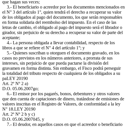
que hagan sus veces;
3.- El beneficiario o acreedor por los documentos mencionados en
el N° 3 del artículo 1°, quien tendrá el derecho a recuperar su valor
de los obligados al pago del documento, los que serán responsables
en forma solidaria del reembolso del impuesto. En el caso de las
letras de cambio, el obligado al pago del impuesto será el librador o
girador, sin perjuicio de su derecho a recuperar su valor de parte del
aceptante;
4.- La persona obligada a llevar contabilidad, respecto de los
libros a que se refiere el N° 4 del artículo 1°; y
5.- Quienes suscriban u otorguen el documento gravado, en los
casos no previstos en los números anteriores, a prorrata de sus
intereses, sin perjuicio de que pueda pactarse la división del
gravamen en forma distinta. Sin embargo, el Fisco podrá perseguir
la totalidad del tributo respecto de cualquiera de los obligados a su
pa
LEY 20190
Art. 2º Nº 2 a)
D.O. 05.06.2007
go;
6.- El emisor por los pagarés, bonos, debentures y otros valores
que den cuenta de captaciones de dinero, tratándose de emisiones de
valores inscritas en el Registro de Valores, de conformidad a la ley
N° 18.
LEY 20190
Art. 2º Nº 2 b y c)
D.O. 05.06.2007
045, y
7.- El deudor, en aquellos casos en que el acreedor o beneficiario