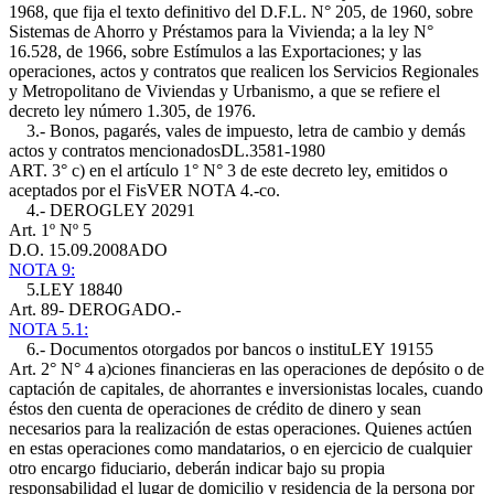
1968, que fija el texto definitivo del D.F.L. N° 205, de 1960, sobre
Sistemas de Ahorro y Préstamos para la Vivienda; a la ley N°
16.528, de 1966, sobre Estímulos a las Exportaciones; y las
operaciones, actos y contratos que realicen los Servicios Regionales
y Metropolitano de Viviendas y Urbanismo, a que se refiere el
decreto ley número 1.305, de 1976.
3.- Bonos, pagarés, vales de impuesto, letra de cambio y demás
actos y contratos mencionados
DL.3581-1980
ART. 3° c)
en el artículo 1° N° 3 de este decreto ley, emitidos o
aceptados por el FisVER NOTA 4.-co.
4.- DEROG
LEY 20291
Art. 1º Nº 5
D.O. 15.09.2008
ADO
NOTA 9:
5.
LEY 18840
Art. 89
- DEROGADO.-
NOTA 5.1:
6.- Documentos otorgados por bancos o institu
LEY 19155
Art. 2° N° 4 a)
ciones financieras en las operaciones de depósito o de
captación de capitales, de ahorrantes e inversionistas locales, cuando
éstos den cuenta de operaciones de crédito de dinero y sean
necesarios para la realización de estas operaciones. Quienes actúen
en estas operaciones como mandatarios, o en ejercicio de cualquier
otro encargo fiduciario, deberán indicar bajo su propia
responsabilidad el lugar de domicilio y residencia de la persona por