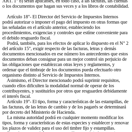
ART. 1° b)
serán aplicables, en todo caso, a las facturas, las cuentas
o los documentos que hagan sus veces y a los libros de contabilidad.
Artículo 18°- El Director del Servicio de Impuestos Internos
podrá autorizar o imponer el pago del impuesto en otras formas que
las señaladas en el artículo anterior, estableciendo los
procedimientos, exigencias y controles que estíme conveniente para
el debido resguardo fiscal.
Podrá, también, para los efectos de aplicar lo dispuesto en el N° 2
del artículo 15°, exigir respecto de las facturas, letras y demás
documentos mencionados en ese número los antecedentes que estos
documentos deban consignar para un mejor control sin perjuicio de
las obligaciones que establezcan otras leyes y reglamentos, y
ordenar que el timbraje de los documentos pueda efectuarlo otro
organismo distinto al Servicio de Impuestos Internos.
Asimismo, el Director mencionado podrá suprimir requisitos,
cuando ellos dificulten la modalidad normal de operar de los
contribuyentes, y sustituirlos por otros que resguarden debidamente
el interés fiscal.
Artículo 19°- El tipo, forma y características de las estampillas, de
las facturas, de las letras de cambio y de los pagarés se determinará
por decreto del Ministerio de Hacienda.
La misma autoridad podrá en cualquier momento modificar los
tipos, forma y características de estas especies y establecer y renovar
los plazos de validez para el uso del timbre fijo y estampillas.