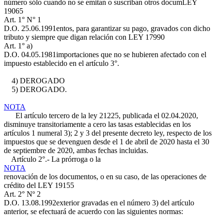
número sólo cuando no se emitan o suscriban otros docum
LEY
19065
Art. 1° N° 1
D.O. 25.06.1991
entos, para garantizar su pago, gravados con dicho
tributo y siempre que digan relación con
LEY 17990
Art. 1° a)
D.O. 04.05.1981
importaciones que no se hubieren afectado con el
impuesto establecido en el artículo 3°.
4) DEROGADO
5) DEROGADO.
NOTA
El artículo tercero de la ley 21225, publicada el 02.04.2020,
disminuye transitoriamente a cero las tasas establecidas en los
artículos 1 numeral 3); 2 y 3 del presente decreto ley, respecto de los
impuestos que se devenguen desde el 1 de abril de 2020 hasta el 30
de septiembre de 2020, ambas fechas incluidas.
Artículo 2°.- La prórroga o la
NOTA
renovación de los documentos, o en su caso, de las operaciones de
crédito del
LEY 19155
Art. 2° Nº 2
D.O. 13.08.1992
exterior gravadas en el número 3) del artículo
anterior, se efectuará de acuerdo con las siguientes normas: