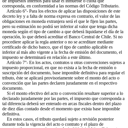
de Impuestos Internos para tasar el inmueble o cuota que
corresponda, en conformidad a las normas del Código Tributario.
Artículo 6°- Para los efectos de aplicar las disposiciones de este
decreto ley y a falta de norma expresa en contrario, el valor de las
obligaciones en moneda extranjera será el que le fijen las partes,
pero su estimación no podrá ser inferior al valor que tenga dicha
moneda según el tipo de cambio a que deberá liquidarse el día de la
operación, lo que deberá acreditar el Banco Central de Chile. Si no
procediere aplicar la regla anterior o no se acreditare mediante
certificado de dicho banco, que el tipo de cambio aplicable es
inferior al más alto vigente a la fecha de emisión del documento, el
impuesto se determinará en relación a este último.
Artículo 7°- En los actos, contratos u otras convenciones sujetos a
impuesto proporcional, en que no exista a la fecha de emisión o
suscripción del documento, base imponible definitiva para regular el
tributo, éste se aplicará provisoriamente sobre el monto del acto o
convención que las partes declaren juradamente en el respectivo
documento.
Si el monto efectivo del acto o convención resultare superior a lo
declarado juradamente por las partes, el impuesto que corresponda a
tal diferencia deberá ser enterado en arcas fiscales dentro del plazo
de diez días contado desde el momento que exista base imponible
definitiva.
En estos casos, el tributo quedará sujeto a revisión posterior
durante toda la vigencia del acto o contrato y el plazo de