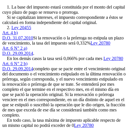
1. La base del impuesto estará constituida por el monto del capital
cuyo plazo de pago se renueva o prorroga.
Si se capitalizan intereses, el impuesto correspondiente a éstos se
calculará en forma independiente del capital original.
2.
Ley 20455
Art. 4 b)
D.O. 31.07.2010
Si la renovación o la prórroga no estipula un plazo
de vencimiento, la tasa del impuesto será 0,332%
Ley 20780
Art. 6 N° 2 a)
D.O. 29.09.2014
.
En los demás casos la tasa será 0,066% por cada mes
Ley 20780
Art. 6 N° 2 b)
D.O. 29.09.2014
completo que se pacte entre el vencimiento original
del documento o el vencimiento estipulado en la última renovación o
prórroga, según corresponda, y el nuevo vencimiento estipulado en
la renovación o prórroga de que se trate. Se entenderá por mes
completo el que termine en el respectivo mes, en el mismo día en
que se pactó la operación original. Si la renovación o prórroga
venciere en el mes correspondiente, en un día distinto de aquel en el
que se estipuló o suscribió la operación que le dio origen, la fracción
de mes que exceda de ese día se considerará también como mes
completo.
En todo caso, la tasa máxima de impuesto aplicable respecto de
un mismo capital no podrá exceder de 0
Ley 20780