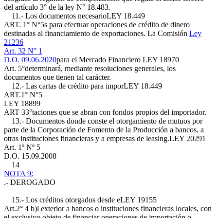
del artículo 3° de la ley N° 18.483.
11.- Los documentos necesario
LEY 18.449
ART. 1° N°5
s para efectuar operaciones de crédito de dinero
destinadas al financiamiento de exportaciones. La Comisión
Ley
21236
Art. 32 N° 1
D.O. 09.06.2020
para el Mercado Financiero
LEY 18970
Art. 5°
determinará, mediante resoluciones generales, los
documentos que tienen tal carácter.
12.- Las cartas de crédito para impor
LEY 18.449
ART.1° N°5
LEY 18899
ART 33°
taciones que se abran con fondos propios del importador.
13.- Documentos donde conste el otorgamiento de mutuos por
parte de la Corporación de Fomento de la Producción a bancos, a
otras instituciones financieras y a empresas de leasing.
LEY 20291
Art. 1º Nº 5
D.O. 15.09.2008
14
NOTA 9:
.- DEROGADO
15.- Los créditos otorgados desde e
LEY 19155
Art.2° 4 b)
l exterior a bancos o instituciones financieras locales, con
el exclusivo objeto de financiar operaciones de importación o