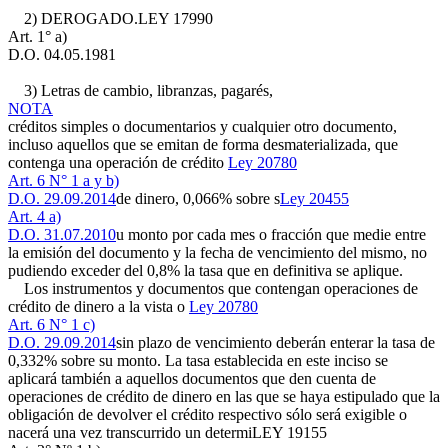
2) DEROGADO.
LEY 17990
Art. 1° a)
D.O. 04.05.1981
3) Letras de cambio, libranzas, pagarés,
NOTA
créditos simples o documentarios y cualquier otro documento,
incluso aquellos que se emitan de forma desmaterializada, que
contenga una operación de crédito
Ley 20780
Art. 6 N° 1 a y b)
D.O. 29.09.2014
de dinero, 0,066% sobre s
Ley 20455
Art. 4 a)
D.O. 31.07.2010
u monto por cada mes o fracción que medie entre
la emisión del documento y la fecha de vencimiento del mismo, no
pudiendo exceder del 0,8% la tasa que en definitiva se aplique.
Los instrumentos y documentos que contengan operaciones de
crédito de dinero a la vista o
Ley 20780
Art. 6 N° 1 c)
D.O. 29.09.2014
sin plazo de vencimiento deberán enterar la tasa de
0,332% sobre su monto. La tasa establecida en este inciso se
aplicará también a aquellos documentos que den cuenta de
operaciones de crédito de dinero en las que se haya estipulado que la
obligación de devolver el crédito respectivo sólo será exigible o
nacerá una vez transcurrido un determi
LEY 19155