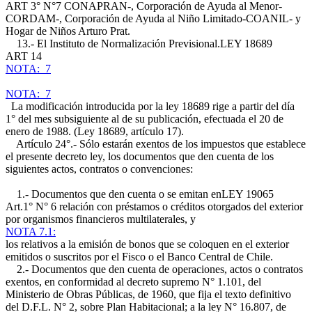
ART 3° N°7
CONAPRAN-, Corporación de Ayuda al Menor-
CORDAM-, Corporación de Ayuda al Niño Limitado-COANIL- y
Hogar de Niños Arturo Prat.
13.- El Instituto de Normalización Previsional.
LEY 18689
ART 14
NOTA: 7
NOTA: 7
La modificación introducida por la ley 18689 rige a partir del día
1° del mes subsiguiente al de su publicación, efectuada el 20 de
enero de 1988. (Ley 18689, artículo 17).
Artículo 24°.- Sólo estarán exentos de los impuestos que establece
el presente decreto ley, los documentos que den cuenta de los
siguientes actos, contratos o convenciones:
1.- Documentos que den cuenta o se emitan en
LEY 19065
Art.1° N° 6
relación con préstamos o créditos otorgados del exterior
por organismos financieros multilaterales, y
NOTA 7.1:
los relativos a la emisión de bonos que se coloquen en el exterior
emitidos o suscritos por el Fisco o el Banco Central de Chile.
2.- Documentos que den cuenta de operaciones, actos o contratos
exentos, en conformidad al decreto supremo N° 1.101, del
Ministerio de Obras Públicas, de 1960, que fija el texto definitivo
del D.F.L. N° 2, sobre Plan Habitacional; a la ley N° 16.807, de