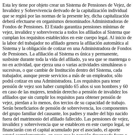
Esta ley tiene por objeto crear un Sistema de Pensiones de Vejez, de
Invalidez y Sobrevivencia derivado de la capitalización individual
que se regirá por las normas de la presente ley, dicha capitalización
deberá efectuarse en organismos denominados Administradoras de
Fondos de Pensiones. El Estado garantiza pensiones mínimas de
vejez, invalidez y sobrevivencia a todos los afiliados al Sistema que
cumplan los requisitos establecidos en este cuerpo legal. Al inicio de
la labor del trabajador no afiliado genera la afiliación automática al
Sistema y la obligación de cotizar en una Administradora de Fondos
de Pensiones. La afiliación al Sistema es única y permanente,
susbsiste durante toda la vida del afiliado, ya sea que se mantenga o
no en actividad, que ejerza una o varias actividades simultáneas o
sucesivas, o que cambie de Institución dentro del Sistema, cada
trabajador, aunque preste servicios a más de un empleador, sólo
podrá cotizar en una Administradora. Los requisitos para tener
pensión de vejez son haber cumplido 65 años si son hombres y 60
en caso de las mujeres, tendrán derecho a pensión de invalidez los
afiliados que sin cumplir los requisitos para obtener pensión de
vejez, pierdan a lo menos, dos tercios de su capacidad de trabajo.
Serán beneficiarios de pensión de sobrevivencia, los componentes
del grupo familiar del causante, los padres y madre del hijo nacido
fuera del matrimonio del afiliado fallecido. Las pensiones de vejez,
invalidez y sobrevivencia que se establecen en este cuerpo legal, se
financiarán con el capital acumulado por el asociado, el aporte