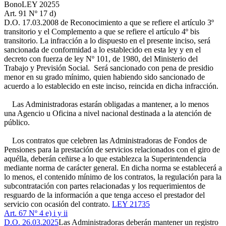
Bono
LEY 20255
Art. 91 Nº 17 d)
D.O. 17.03.2008
de Reconocimiento a que se refiere el artículo 3º
transitorio y el Complemento a que se refiere el artículo 4º bis
transitorio. La infracción a lo dispuesto en el presente inciso, será
sancionada de conformidad a lo establecido en esta ley y en el
decreto con fuerza de ley Nº 101, de 1980, del Ministerio del
Trabajo y Previsión Social. Será sancionado con pena de presidio
menor en su grado mínimo, quien habiendo sido sancionado de
acuerdo a lo establecido en este inciso, reincida en dicha infracción.
Las Administradoras estarán obligadas a mantener, a lo menos
una Agencio u Oficina a nivel nacional destinada a la atención de
público.
Los contratos que celebren las Administradoras de Fondos de
Pensiones para la prestación de servicios relacionados con el giro de
aquélla, deberán ceñirse a lo que establezca la Superintendencia
mediante norma de carácter general. En dicha norma se establecerá a
lo menos, el contenido mínimo de los contratos, la regulación para la
subcontratación con partes relacionadas y los requerimientos de
resguardo de la información a que tenga acceso el prestador del
servicio con ocasión del contrato.
LEY 21735
Art. 67 Nº 4 e) i y ii
D.O. 26.03.2025
Las Administradoras deberán mantener un registro