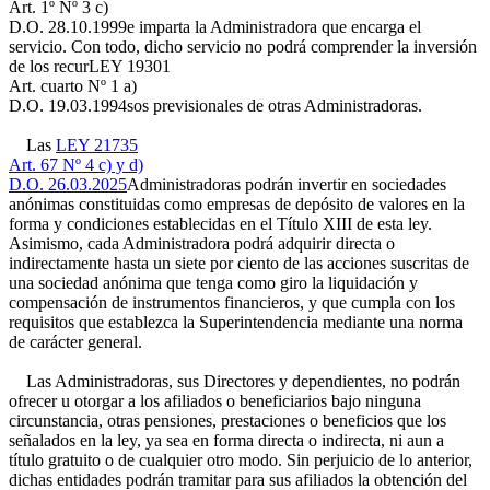
Art. 1º Nº 3 c)
D.O. 28.10.1999
e imparta la Administradora que encarga el
servicio. Con todo, dicho servicio no podrá comprender la inversión
de los recur
LEY 19301
Art. cuarto Nº 1 a)
D.O. 19.03.1994
sos previsionales de otras Administradoras.
Las
LEY 21735
Art. 67 Nº 4 c) y d)
D.O. 26.03.2025
Administradoras podrán invertir en sociedades
anónimas constituidas como empresas de depósito de valores en la
forma y condiciones establecidas en el Título XIII de esta ley.
Asimismo, cada Administradora podrá adquirir directa o
indirectamente hasta un siete por ciento de las acciones suscritas de
una sociedad anónima que tenga como giro la liquidación y
compensación de instrumentos financieros, y que cumpla con los
requisitos que establezca la Superintendencia mediante una norma
de carácter general.
Las Administradoras, sus Directores y dependientes, no podrán
ofrecer u otorgar a los afiliados o beneficiarios bajo ninguna
circunstancia, otras pensiones, prestaciones o beneficios que los
señalados en la ley, ya sea en forma directa o indirecta, ni aun a
título gratuito o de cualquier otro modo. Sin perjuicio de lo anterior,
dichas entidades podrán tramitar para sus afiliados la obtención del