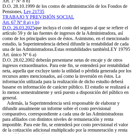
Art. 1º Nº 8 b)
D.O. 28.10.1999
de los costos de administración de los Fondos de
Pensiones,
Ley 21735
TRABAJO Y PREVISIÓN SOCIAL
Art. 67 Nº 8 a) y b)
D.O. 26.03.2025
que incluya el costo del seguro al que se refiere el
artículo 59 y de las fuentes de ingresos de la Administradora, así
como de los principales usos de éstos. Asimismo, en el mencionado
estudio, la Superintendencia deberá difundir la rentabilidad de cada
una de las Administradoras.Estas rentabilidades también
LEY 19795
Art. único Nº 6 a)
D.O. 28.02.2002
deberán presentarse netas de encaje y de otros
ingresos extraordinarios. Para este fin, se entenderá por rentabilidad
neta, aquella que excluye tanto la utilidad o pérdida generada por los
recursos antes mencionados, así como la inversión en éstos. La
información utilizada para la realización de dicho estudio deberá
basarse en información de carácter público. El estudio se realizará a
lo menos semestralmente y será puesto a disposición del público en
general.
Además, la Superintendencia será responsable de elaborar y
difundir anualmente un informe sobre el costo previsional
comparativo, correspondiente a cada una de las Administradoras
para afiliados con distintos niveles de remuneración y renta
imponible. Para este fin, se entenderá por costo previsional el valor
de la cotización adicional multiplicado por la remuneración y renta