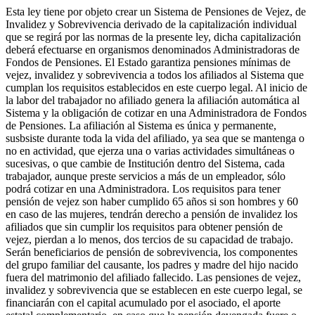
Esta ley tiene por objeto crear un Sistema de Pensiones de Vejez, de
Invalidez y Sobrevivencia derivado de la capitalización individual
que se regirá por las normas de la presente ley, dicha capitalización
deberá efectuarse en organismos denominados Administradoras de
Fondos de Pensiones. El Estado garantiza pensiones mínimas de
vejez, invalidez y sobrevivencia a todos los afiliados al Sistema que
cumplan los requisitos establecidos en este cuerpo legal. Al inicio de
la labor del trabajador no afiliado genera la afiliación automática al
Sistema y la obligación de cotizar en una Administradora de Fondos
de Pensiones. La afiliación al Sistema es única y permanente,
susbsiste durante toda la vida del afiliado, ya sea que se mantenga o
no en actividad, que ejerza una o varias actividades simultáneas o
sucesivas, o que cambie de Institución dentro del Sistema, cada
trabajador, aunque preste servicios a más de un empleador, sólo
podrá cotizar en una Administradora. Los requisitos para tener
pensión de vejez son haber cumplido 65 años si son hombres y 60
en caso de las mujeres, tendrán derecho a pensión de invalidez los
afiliados que sin cumplir los requisitos para obtener pensión de
vejez, pierdan a lo menos, dos tercios de su capacidad de trabajo.
Serán beneficiarios de pensión de sobrevivencia, los componentes
del grupo familiar del causante, los padres y madre del hijo nacido
fuera del matrimonio del afiliado fallecido. Las pensiones de vejez,
invalidez y sobrevivencia que se establecen en este cuerpo legal, se
financiarán con el capital acumulado por el asociado, el aporte