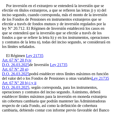
Por inversión en el extranjero se entenderá la inversión que se
efectúe en títulos extranjeros, a que se refieren las letras j) y n) del
inciso segundo, cuando corresponda, más el monto de la inversión
de los Fondos de Pensiones en instrumentos extranjeros que se
efectúe a través de fondos mutuos y de inversión regulados por la
ley N° 20.712. El Régimen de Inversión establecerá los casos en
que se entenderá que la inversión que se efectúe a través de los
fondos a que se refiere la letra h) y en los instrumentos, operaciones
y contratos de la letra n), todas del inciso segundo, se considerará en
los límites señalados.
El Régimen
Ley 21735
Art. 67 N° 20 f) iv
D.O. 26.03.2025
de Inversión
Ley 21735
Art. 67 N° 20 g)
D.O. 26.03.2025
podrá establecer otros límites máximos en función
del valor del o los Fondos de Pensiones u otras variables
Ley 21735
Art. 67 N° 20 h) i y ii
D.O. 26.03.2025
, según corresponda, para los instrumentos,
operaciones y contratos del inciso segundo. Asimismo, deberá
establecer límites máximos para la inversión en moneda extranjera
sin cobertura cambiaria que podrán mantener las Administradoras
respecto de cada Fondo, así como la definición de cobertura
cambiaria, debiendo contar con informe previo favorable del Banco