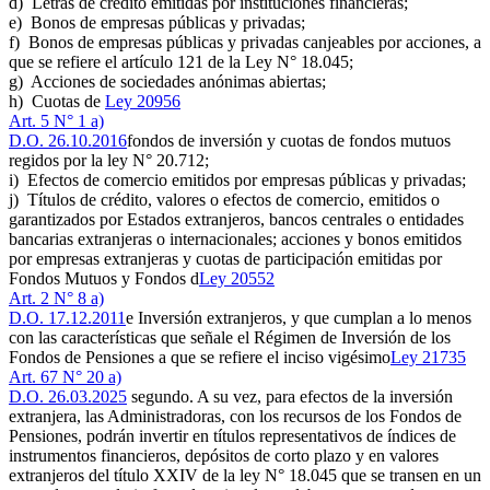
d) Letras de crédito emitidas por instituciones financieras;
e) Bonos de empresas públicas y privadas;
f) Bonos de empresas públicas y privadas canjeables por acciones, a
que se refiere el artículo 121 de la Ley N° 18.045;
g) Acciones de sociedades anónimas abiertas;
h) Cuotas de
Ley 20956
Art. 5 N° 1 a)
D.O. 26.10.2016
fondos de inversión y cuotas de fondos mutuos
regidos por la ley N° 20.712;
i) Efectos de comercio emitidos por empresas públicas y privadas;
j) Títulos de crédito, valores o efectos de comercio, emitidos o
garantizados por Estados extranjeros, bancos centrales o entidades
bancarias extranjeras o internacionales; acciones y bonos emitidos
por empresas extranjeras y cuotas de participación emitidas por
Fondos Mutuos y Fondos d
Ley 20552
Art. 2 N° 8 a)
D.O. 17.12.2011
e Inversión extranjeros, y que cumplan a lo menos
con las características que señale el Régimen de Inversión de los
Fondos de Pensiones a que se refiere el inciso vigésimo
Ley 21735
Art. 67 N° 20 a)
D.O. 26.03.2025
segundo. A su vez, para efectos de la inversión
extranjera, las Administradoras, con los recursos de los Fondos de
Pensiones, podrán invertir en títulos representativos de índices de
instrumentos financieros, depósitos de corto plazo y en valores
extranjeros del título XXIV de la ley N° 18.045 que se transen en un