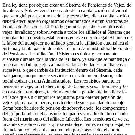
Esta ley tiene por objeto crear un Sistema de Pensiones de Vejez, de
Invalidez y Sobrevivencia derivado de la capitalización individual
que se regirá por las normas de la presente ley, dicha capitalización
deberá efectuarse en organismos denominados Administradoras de
Fondos de Pensiones. El Estado garantiza pensiones mínimas de
vejez, invalidez y sobrevivencia a todos los afiliados al Sistema que
cumplan los requisitos establecidos en este cuerpo legal. Al inicio de
la labor del trabajador no afiliado genera la afiliación automática al
Sistema y la obligación de cotizar en una Administradora de Fondos
de Pensiones. La afiliación al Sistema es única y permanente,
susbsiste durante toda la vida del afiliado, ya sea que se mantenga o
no en actividad, que ejerza una o varias actividades simultáneas o
sucesivas, o que cambie de Institución dentro del Sistema, cada
trabajador, aunque preste servicios a más de un empleador, sólo
podrá cotizar en una Administradora. Los requisitos para tener
pensión de vejez son haber cumplido 65 años si son hombres y 60
en caso de las mujeres, tendrán derecho a pensión de invalidez los
afiliados que sin cumplir los requisitos para obtener pensión de
vejez, pierdan a lo menos, dos tercios de su capacidad de trabajo.
Serán beneficiarios de pensión de sobrevivencia, los componentes
del grupo familiar del causante, los padres y madre del hijo nacido
fuera del matrimonio del afiliado fallecido. Las pensiones de vejez,
invalidez y sobrevivencia que se establecen en este cuerpo legal, se
financiarán con el capital acumulado por el asociado, el aporte