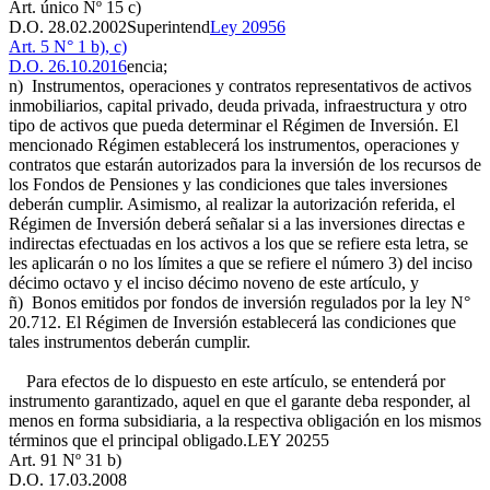
Art. único Nº 15 c)
D.O. 28.02.2002
Superintend
Ley 20956
Art. 5 N° 1 b), c)
D.O. 26.10.2016
encia;
n) Instrumentos, operaciones y contratos representativos de activos
inmobiliarios, capital privado, deuda privada, infraestructura y otro
tipo de activos que pueda determinar el Régimen de Inversión. El
mencionado Régimen establecerá los instrumentos, operaciones y
contratos que estarán autorizados para la inversión de los recursos de
los Fondos de Pensiones y las condiciones que tales inversiones
deberán cumplir. Asimismo, al realizar la autorización referida, el
Régimen de Inversión deberá señalar si a las inversiones directas e
indirectas efectuadas en los activos a los que se refiere esta letra, se
les aplicarán o no los límites a que se refiere el número 3) del inciso
décimo octavo y el inciso décimo noveno de este artículo, y
ñ) Bonos emitidos por fondos de inversión regulados por la ley N°
20.712. El Régimen de Inversión establecerá las condiciones que
tales instrumentos deberán cumplir.
Para efectos de lo dispuesto en este artículo, se entenderá por
instrumento garantizado, aquel en que el garante deba responder, al
menos en forma subsidiaria, a la respectiva obligación en los mismos
términos que el principal obligado.
LEY 20255
Art. 91 Nº 31 b)
D.O. 17.03.2008