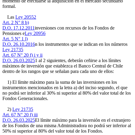
momento de efectuarse la adquisición en el mercado secundario
formal.
Las
Ley 20552
Art. 2 N° 8 b)
D.O. 17.12.2011
inversiones con recursos de los Fondos de
Pensiones e
Ley 20956
Art. 5 N° 1 l)
D.O. 26.10.2016
n los instrumentos que se indican en los números
Ley 21735
Art. 67 N° 20 f) i y ii
D.O. 26.03.2025
1 al 2 siguientes, deberán ceñirse a los límites
máximos de inversión que establezca el Banco Central de Chile
dentro de los rangos que se señalan para cada uno de ellos:
1) El límite máximo para la suma de las inversiones en los
instrumentos mencionados en la letra a) del inciso segundo, el que
no podrá ser inferior al 30% ni superior al 80% del valor total de los
Fondos Generacionales.
2)
Ley 21735
Art. 67 N° 20 f) iii
D.O. 26.03.2025
El límite máximo para la inversión en el extranjero
de los Fondos de una misma Administradora no podrá ser inferior al
50% ni superior al 80% del valor total de los Fondos.