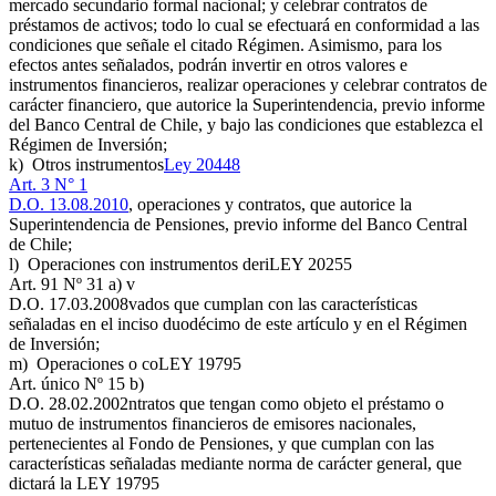
mercado secundario formal nacional; y celebrar contratos de
préstamos de activos; todo lo cual se efectuará en conformidad a las
condiciones que señale el citado Régimen. Asimismo, para los
efectos antes señalados, podrán invertir en otros valores e
instrumentos financieros, realizar operaciones y celebrar contratos de
carácter financiero, que autorice la Superintendencia, previo informe
del Banco Central de Chile, y bajo las condiciones que establezca el
Régimen de Inversión;
k) Otros instrumentos
Ley 20448
Art. 3 N° 1
D.O. 13.08.2010
, operaciones y contratos, que autorice la
Superintendencia de Pensiones, previo informe del Banco Central
de Chile;
l) Operaciones con instrumentos deri
LEY 20255
Art. 91 Nº 31 a) v
D.O. 17.03.2008
vados que cumplan con las características
señaladas en el inciso duodécimo de este artículo y en el Régimen
de Inversión;
m) Operaciones o co
LEY 19795
Art. único Nº 15 b)
D.O. 28.02.2002
ntratos que tengan como objeto el préstamo o
mutuo de instrumentos financieros de emisores nacionales,
pertenecientes al Fondo de Pensiones, y que cumplan con las
características señaladas mediante norma de carácter general, que
dictará la
LEY 19795