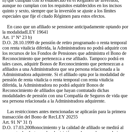
ñ) que cumplan con lo establecido en el Régimen de Inversión,
aunque no cumplan con los requisitos establecidos en los incisos
quinto y sexto, siempre que la inversión se ajuste a los límites
especiales que fije el citado Régimen para estos efectos.
En caso que un afiliado se pensione anticipadamente optando por
la modalidad
LEY 19641
Art. 1º Nº 23 b)
D.O. 28.10.1999
de pensión de retiro programado o renta temporal
con renta vitalicia diferida, la Administradora no podrá adquirir con
los recursos de los Fondos de Pensiones que administra el Bono de
Reconocimiento que pertenezca a ese afiliado. Tampoco podrá en
tales casos, adquirir Bonos de Reconocimiento que pertenezcan a
afiliados a una Administradora que sea persona relacionada a la
Administradora adquirente. Si el afiliado opta por la modalidad de
pensión de renta vitalicia o renta temporal con renta vitalicia
diferida, la Administradora no podrá adquirir Bonos de
Reconocimiento de afiliados que hayan contratado dichas
modalidades de pensión con una Compañía de Seguros de vida que
sea persona relacionada a la Administradora adquirente.
Las restricciones antes mencionadas se aplicarán para la primera
transacción del Bono de Rec
LEY 20255
Art. 91 Nº 31 f)
D.O. 17.03.2008
onocimiento y la calidad de afiliado se medirá al