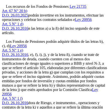
Los recursos de los Fondos de Pensiones
Ley 21735
Art. 67 N° 20 b)
D.O. 26.03.2025
podrán invertirse en los instrumentos, efectuar las
operaciones y celebrar los contratos señalados e
Ley 20956
Art. 5 N° 1 d)
D.O. 26.10.2016
n las letras a) a la ñ) del inciso segundo de este
artículo.
Los Fondos de Pensiones podrán adquirir títulos de las letras b),
c), d)
Ley 20956
Art. 5 N° 1 e)
D.O. 26.10.2016
, e), f), i), j), y de la letra ñ), cuando se trate de
instrumentos de deuda, cuando cuenten con al menos dos
clasificaciones de riesgo iguales o superiores a BBB y nivel N-3, a
que se refiere el artículo 105, elaboradas por diferentes clasificadoras
privadas, y acciones de la letra g) que cumplan con los requisitos a
que se refiere el inciso siguiente. Asimismo, podrán adquirir cuotas
emitidas por fondos de inversión y cuotas emitidas por fondos
mutuos a que se refiere la letra h) y títulos representativos de capital
de la letra j) que estén aprobados por la Comisión Clasifica
Ley
20956
Art. 5 N° 1 f)
D.O. 26.10.2016
dora de Riesgo, e instrumentos , operaciones y
contratos de la letra k) y aquellos a que se refiere la última oración