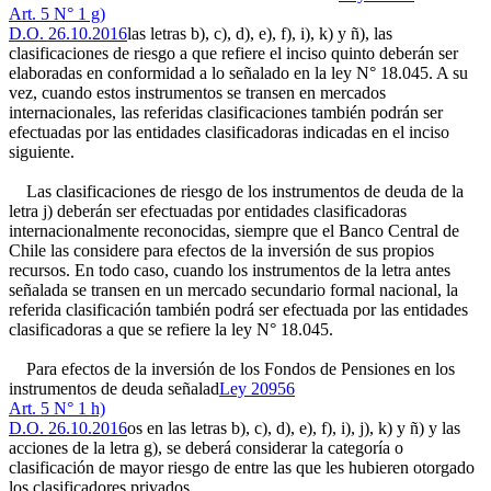
Art. 5 N° 1 g)
D.O. 26.10.2016
las letras b), c), d), e), f), i), k) y ñ), las
clasificaciones de riesgo a que refiere el inciso quinto deberán ser
elaboradas en conformidad a lo señalado en la ley N° 18.045. A su
vez, cuando estos instrumentos se transen en mercados
internacionales, las referidas clasificaciones también podrán ser
efectuadas por las entidades clasificadoras indicadas en el inciso
siguiente.
Las clasificaciones de riesgo de los instrumentos de deuda de la
letra j) deberán ser efectuadas por entidades clasificadoras
internacionalmente reconocidas, siempre que el Banco Central de
Chile las considere para efectos de la inversión de sus propios
recursos. En todo caso, cuando los instrumentos de la letra antes
señalada se transen en un mercado secundario formal nacional, la
referida clasificación también podrá ser efectuada por las entidades
clasificadoras a que se refiere la ley N° 18.045.
Para efectos de la inversión de los Fondos de Pensiones en los
instrumentos de deuda señalad
Ley 20956
Art. 5 N° 1 h)
D.O. 26.10.2016
os en las letras b), c), d), e), f), i), j), k) y ñ) y las
acciones de la letra g), se deberá considerar la categoría o
clasificación de mayor riesgo de entre las que les hubieren otorgado
los clasificadores privados.