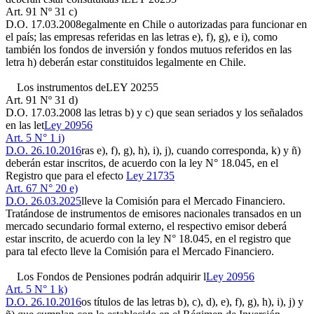
Art. 91 Nº 31 c)
D.O. 17.03.2008
egalmente en Chile o autorizadas para funcionar en
el país; las empresas referidas en las letras e), f), g), e i), como
también los fondos de inversión y fondos mutuos referidos en las
letra h) deberán estar constituidos legalmente en Chile.
Los instrumentos de
LEY 20255
Art. 91 Nº 31 d)
D.O. 17.03.2008
las letras b) y c) que sean seriados y los señalados
en las let
Ley 20956
Art. 5 N° 1 i)
D.O. 26.10.2016
ras e), f), g), h), i), j), cuando corresponda, k) y ñ)
deberán estar inscritos, de acuerdo con la ley N° 18.045, en el
Registro que para el efecto
Ley 21735
Art. 67 N° 20 e)
D.O. 26.03.2025
lleve la Comisión para el Mercado Financiero.
Tratándose de instrumentos de emisores nacionales transados en un
mercado secundario formal externo, el respectivo emisor deberá
estar inscrito, de acuerdo con la ley N° 18.045, en el registro que
para tal efecto lleve la Comisión para el Mercado Financiero.
Los Fondos de Pensiones podrán adquirir l
Ley 20956
Art. 5 N° 1 k)
D.O. 26.10.2016
os títulos de las letras b), c), d), e), f), g), h), i), j) y