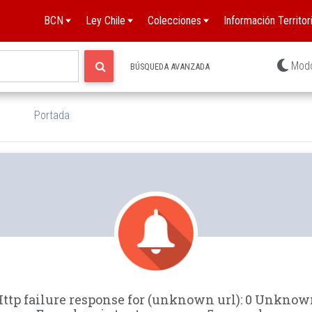
BCN
Ley Chile
Colecciones
Información Territori
Mod
BÚSQUEDA AVANZADA
Portada
ttp failure response for (unknown url): 0 Unkno